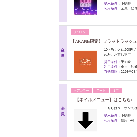
提示条件：
予約時
利用条件：
全員 他
まつエク
【AKANE限定】フラットラッシュ1
10本数ごとに200
全
の為、お直し不可
員
提示条件：
予約時
利用条件：
全員 他
有効期限：
2026年0
ケアカラー
アート
オフ
↓↓【ネイルメニュー】はこちら↓↓
こちらはクーポンで
全
員
提示条件：
予約時
利用条件：
使用不可