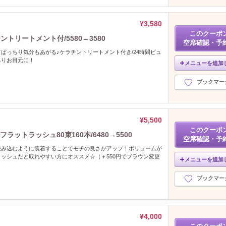
¥3,580
このクーポ
トリートメント付/5580→3580
空席確認・予
ぱっちり気分もあがる♪ケラチントリートメント付き/24時間ビュ
ちりお目元に！
メニューを追加
ブックマー
¥5,500
このクーポ
ラットラッシュ80束160本/6480→5500
空席確認・予
挟み込むように装着することでモチの良さがアップ！ボリュームが
ッシュだと取れやすい方にオススメ☆（＋550円でブラウン変更
メニューを追加
ブックマー
¥4,000