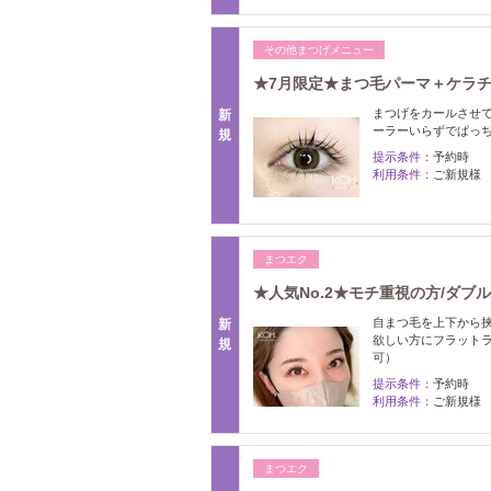
その他まつげメニュー
★7月限定★まつ毛パーマ＋ケラチン
まつげをカールさせて
新
ーラーいらずでぱっ
規
提示条件：
予約時
利用条件：
ご新規様
まつエク
★人気No.2★モチ重視の方/ダブルフ
自まつ毛を上下から
新
欲しい方にフラットラ
規
可）
提示条件：
予約時
利用条件：
ご新規様
まつエク