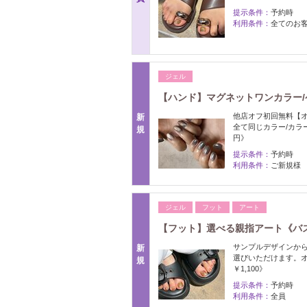
提示条件：
予約時
利用条件：
全てのお
ジェル
【ハンド】マグネットワンカラー/
他店オフ初回無料【オ
新
全て同じカラー/カラ
規
円》
提示条件：
予約時
利用条件：
ご新規様
ジェル
フット
アート
【フット】選べる親指アート《バ
サンプルデザインか
新
選びいただけます。
規
￥1,100》
提示条件：
予約時
利用条件：
全員