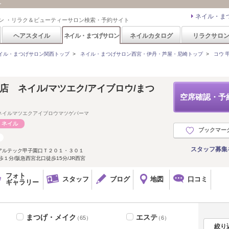
ー
ネイル・ま
ン ・リラク＆ビューティーサロン検索・予約サイト
ヘアスタイル
ネイル・まつげサロン
ネイルカタログ
リラクサロ
イル・まつげサロン関西トップ
>
ネイル・まつげサロン西宮・伊丹・芦屋・尼崎トップ
>
コウ 
口店 ネイル/マツエク/アイブロウ/まつ
空席確認・予
ネイルマツエクアイブロウマツゲパーマ
ブックマー
スタッフ募集
アルテック甲子園口Ｔ２０１・３０１
歩１分/阪急西宮北口徒歩15分/JR西宮
フォト
スタッフ
ブログ
地図
口コミ
ギャラリー
まつげ・メイク
エステ
（65）
（6）