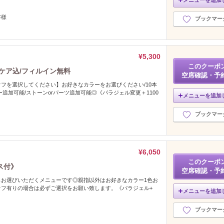
メニューを追加
客様
ブックマー
¥5,300
このクーポ
ケア込/フィルイン無料
空席確認・予
フを選択してください】お好きなカラーをお選びください/10本
ー追加可能/ストーンorパーツ追加可能◎《パラジェル変更＋1100
メニューを追加
ブックマー
¥6,050
このクーポ
ス付》
空席確認・予
らお選びいただくメニューです◎親指以外はお好きなカラー1色お
オフ有りの場合は必ずご選択をお願い致します。《パラジェル+
メニューを追加
ブックマー