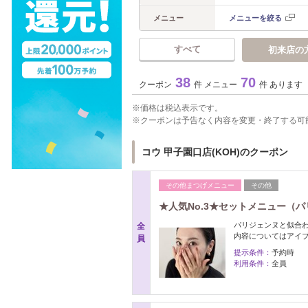
メニュー
メニューを絞る
すべて
初来店の
38
70
クーポン
件 メニュー
件 あります
価格は税込表示です。
クーポンは予告なく内容を変更・終了する可
コウ 甲子園口店(KOH)のクーポン
その他まつげメニュー
その他
★人気No.3★セットメニュー（
パリジェンヌと似合わ
全
内容についてはアイ
員
提示条件：
予約時
利用条件：
全員