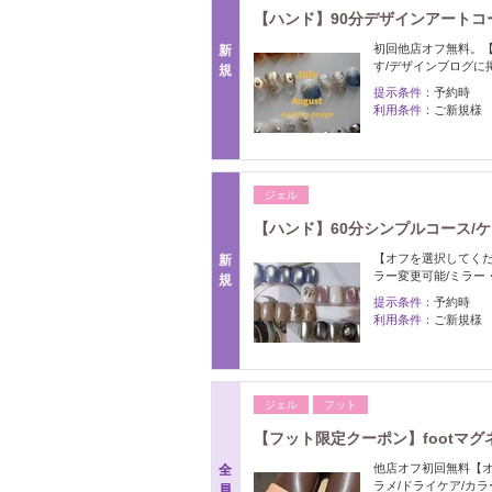
【ハンド】90分デザインアートコー
初回他店オフ無料。
新
す/デザインブログに掲
規
提示条件：
予約時
利用条件：
ご新規様
ジェル
【ハンド】60分シンプルコース/ケア
【オフを選択してくだ
新
ラー変更可能/ミラー
規
提示条件：
予約時
利用条件：
ご新規様
ジェル
フット
【フット限定クーポン】footマグ
他店オフ初回無料【オ
全
ラメ/ドライケア/カ
員