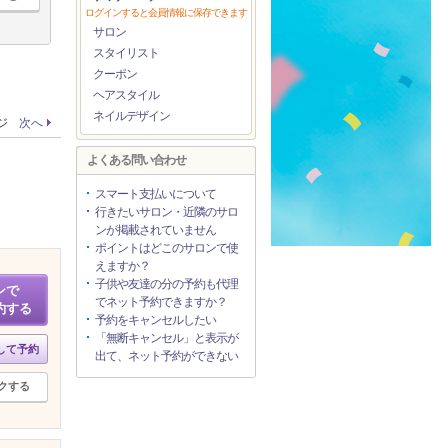
ログインすると会員情報に保存できます
サロン
スタイリスト
クーポン
ヘアスタイル
ネイルデザイン
ージ
次へ
よくある問い合わせ
スマート支払いについて
行きたいサロン・近隣のサロ
ンが掲載されていません
ポイントはどこのサロンで使
えますか？
子供や友達の分の予約も代理
ンで
でネット予約できますか？
約する
予約をキャンセルしたい
「無断キャンセル」と表示が
して予約
出て、ネット予約ができない
クする