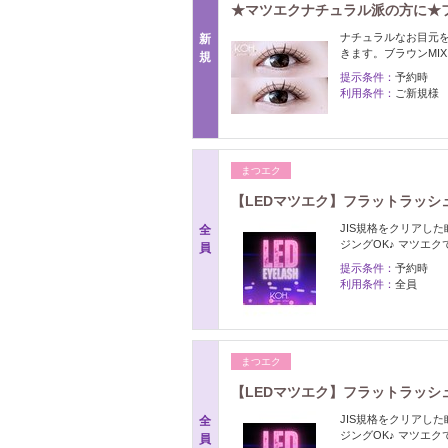
★マツエクナチュラル派の方に★フラッ
ナチュラルなお目元を
新
きます。ブラウンMIX
規
提示条件：
予約時
利用条件：
ご新規様
まつエク
【LEDマツエク】フラットラッシュ10
JIS規格をクリアした
全
ジングOK♪ マツエ
員
提示条件：
予約時
利用条件：
全員
まつエク
【LEDマツエク】フラットラッシュ1
JIS規格をクリアした
全
ジングOK♪ マツエ
員