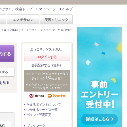
つげサロン検索トップ
マイページ
ヘルプ
ン
エステサロン
美容クリニック
甲子園口店(KOH)
>
クーポン・メニュー
>
初来店の方
ようこそ、ゲストさん。
約する
ログインする
会員登録する（無料）
クする
ホットペッパービューティーなら
1%
ポイントが
たまる！
を見る
ためたポイントをつかっておとく
にサロンをネット予約！
たまるポイントについて
つかえるサービス一覧
ポイント設定変更
ブックマーク