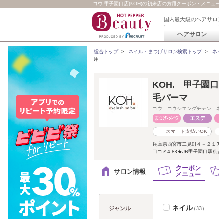
コウ 甲子園口店(KOH)の初来店の方用クーポン・メニュ
国内最大級のヘアサロ
ヘアサロン
総合トップ
>
ネイル・まつげサロン検索トップ
>
ネ
用
KOH. 甲子園
毛パーマ
コウ コウシエングチテン 
スマート支払いOK
兵庫県西宮市二見町４－２１
口コミ4.83★JR甲子園口駅徒
クーポン
サロン情報
メニュー
ネイル
ジャンル
（33）