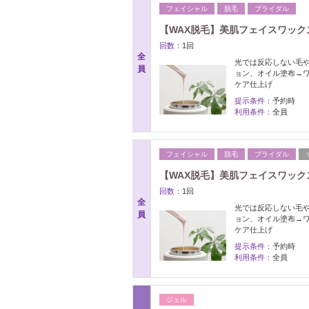
フェイシャル
脱毛
ブライダル
【WAX脱毛】美肌フェイスワッ
回数：
1回
全
光では反応しない毛
員
ョン、オイル塗布→
ケア仕上げ
提示条件：
予約時
利用条件：
全員
フェイシャル
脱毛
ブライダル
【WAX脱毛】美肌フェイスワック
回数：
1回
全
光では反応しない毛
員
ョン、オイル塗布→
ケア仕上げ
提示条件：
予約時
利用条件：
全員
ジェル