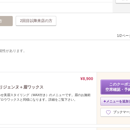
2回目以降来店の方
方
1/2ペ
能性があります。
¥8,900
このクーポ
パリジェンヌ＋眉ワックス
空席確認・予
せ美眉スタイリング（WAX付き）のメニューです。眉のお施術
ブロウワックスと同様になります。詳細をご覧下さい。
メニューを追加
ブックマー