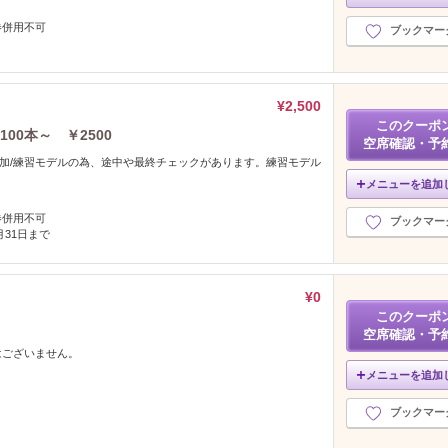
券併用不可
ブックマー
¥2,500
このクーポ
00本～ ￥2500
空席確認・予
円追加/練習モデルの為、途中や最終チェックがあります。練習モデル
メニューを追加
券併用不可
ブックマー
8月31日まで
¥0
このクーポ
空席確認・予
はございません。
メニューを追加
ブックマー