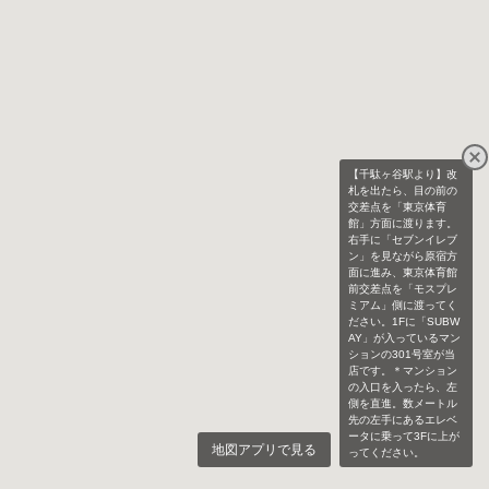
【千駄ヶ谷駅より】改
札を出たら、目の前の
交差点を「東京体育
館」方面に渡ります。
右手に「セブンイレブ
ン」を見ながら原宿方
面に進み、東京体育館
前交差点を「モスプレ
ミアム」側に渡ってく
ださい。1Fに「SUBW
AY」が入っているマン
ションの301号室が当
店です。＊マンション
の入口を入ったら、左
側を直進。数メートル
先の左手にあるエレベ
ータに乗って3Fに上が
地図アプリで見る
ってください。