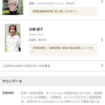
美療ヘッドスパエステティシャン
（歴16年）
【国家資格取得者】美と癒しのサポート
矢崎 碧子
ヤザキ アオコ
美容師
（歴16年）
【毛髪診断士・国家資格】髪肌の悩み相談してくださ
い
このサロンのすべてのスタッフを見る
サロンデータ
営業時間
9:30～19:00 営業。キャッシュレス決済のみになります。頭浸浴
ヘッドスパ/小顔矯正、小顔特化、エイジングエステ／頭浸浴/前
日、当日のキャンセルはキャンセル料をいただく場合がありま