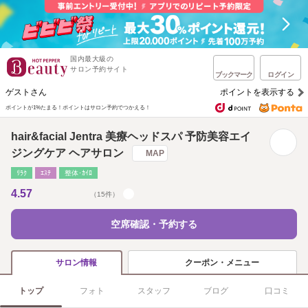
国内最大級の
サロン予約サイト
ブックマーク
ログイン
ゲストさん
ポイントを表示する
ポイントが1%たまる！
ポイントはサロン予約でつかえる！
hair&facial Jentra 美療ヘッドスパ 予防美容エイ
ジングケア ヘアサロン
MAP
ﾘﾗｸ
ｴｽﾃ
整体･ｶｲﾛ
4.57
（15件）
空席確認・予約する
クーポン・メニュー
サロン情報
トップ
フォト
スタッフ
ブログ
口コミ