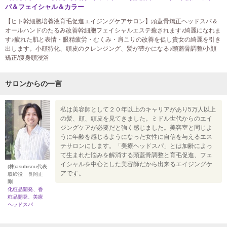
パ＆フェイシャル＆カラー
【ヒト幹細胞培養液育毛促進エイジングケアサロン】頭蓋骨矯正ヘッドスパ＆
オールハンドのたるみ改善幹細胞フェイシャルエステ癒されます♪綺麗になれま
す♪疲れた肌と表情・眼精疲労・むくみ・肩こりの改善を促し貴女の綺麗を引き
出します。小顔特化、頭皮のクレンジング、髪が豊かになる♪頭蓋骨調整/小顔
矯正/痩身頭浸浴
サロンからの一言
私は美容師として２０年以上のキャリアがあり5万人以上
の髪、顔、頭皮を見てきました。ミドル世代からのエイ
ジングケアが必要だと強く感じました。美容室と同じよ
うに年齢を感じるようになった女性に自信を与えるエス
テサロンにします。「美療ヘッドスパ」とは加齢によっ
て生まれた悩みを解消する頭蓋骨調整と育毛促進、フェ
イシャルを中心とした美容師だから出来るエイジングケ
(株)asubisou代表
アです。
取締役 長岡正
剛
化粧品開発、香
粧品開発、美療
ヘッドスパ