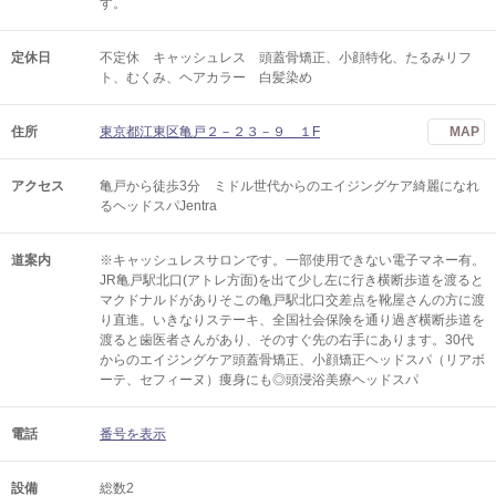
す。
定休日
不定休 キャッシュレス 頭蓋骨矯正、小顔特化、たるみリフ
ト、むくみ、ヘアカラー 白髪染め
住所
東京都江東区亀戸２－２３－９ １F
MAP
アクセス
亀戸から徒歩3分 ミドル世代からのエイジングケア綺麗になれ
るヘッドスパJentra
道案内
※キャッシュレスサロンです。一部使用できない電子マネー有。
JR亀戸駅北口(アトレ方面)を出て少し左に行き横断歩道を渡ると
マクドナルドがありそこの亀戸駅北口交差点を靴屋さんの方に渡
り直進。いきなりステーキ、全国社会保険を通り過ぎ横断歩道を
渡ると歯医者さんがあり、そのすぐ先の右手にあります。30代
からのエイジングケア頭蓋骨矯正、小顔矯正ヘッドスパ（リアボ
ーテ、セフィーヌ）痩身にも◎頭浸浴美療ヘッドスパ
電話
番号を表示
設備
総数2