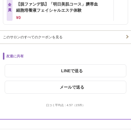
【脱ファンデ肌】「明日美肌コース」臍帯血
全
員
細胞培養液フェイシャルエステ体験
¥0
このサロンのすべてのクーポンを見る
友達に共有
LINEで送る
メールで送る
口コミ平均点：
4.57
（15件）