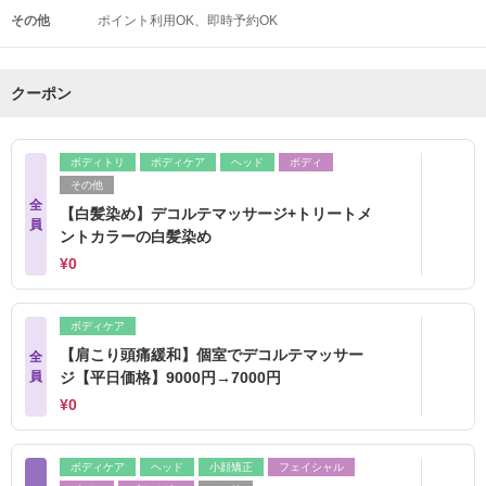
その他
ポイント利用OK
即時予約OK
クーポン
ボディトリ
ボディケア
ヘッド
ボディ
その他
全
【白髪染め】デコルテマッサージ+トリートメ
員
ントカラーの白髪染め
¥0
ボディケア
【肩こり頭痛緩和】個室でデコルテマッサー
全
員
ジ【平日価格】9000円→7000円
¥0
ボディケア
ヘッド
小顔矯正
フェイシャル