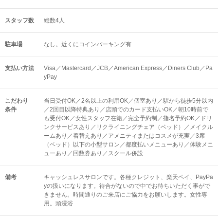
スタッフ数
総数4人
駐車場
なし。近くにコインパーキング有
支払い方法
Visa／Mastercard／JCB／American Express／Diners Club／Pa
yPay
こだわり
当日受付OK／2名以上の利用OK／個室あり／駅から徒歩5分以内
条件
／2回目以降特典あり／店頭でのカード支払いOK／朝10時前で
も受付OK／女性スタッフ在籍／完全予約制／指名予約OK／ドリ
ンクサービスあり／リクライニングチェア（ベッド）／メイクル
ームあり／着替えあり／アメニティまたはコスメが充実／3席
（ベッド）以下の小型サロン／都度払いメニューあり／体験メニ
ューあり／回数券あり／スクール併設
備考
キャッシュレスサロンです。各種クレジット、楽天ペイ、PayPa
yの扱いになります。待合がないので中でお待ちいただく事がで
きません。時間通りのご来店にご協力をお願いします。女性専
用。頭浸浴