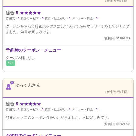
（女性/50代/主婦）
総合
5
★
★
★
★
★
雰囲気：
5
接客サービス：
5
技術・仕上がり：
5
メニュー・料金：
5
クーポンを使って酸素ボックスに30分入ってからマッサージをしていただき
ました、効果が楽しみです。
[投稿日] 2026/1/23
予約時のクーポン・メニュー
クーポン利用なし
ﾘﾗｸ
ぷっくんさん
（女性/50代/主婦）
総合
5
★
★
★
★
★
雰囲気：
5
接客サービス：
5
技術・仕上がり：
5
メニュー・料金：
5
酸素ボックスのクーポン券をいただきました、次回楽しみです。
[投稿日] 2026/1/23
予約時のクーポン・メニュー