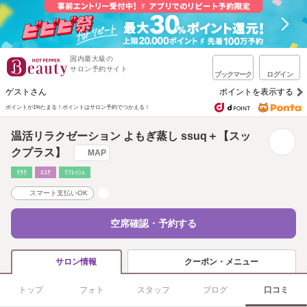
国内最大級の
サロン予約サイト
ブックマーク
ログイン
ゲストさん
ポイントを表示する
ポイントが1%たまる！
ポイントはサロン予約でつかえる！
温活リラクゼーション よもぎ蒸し ssuq＋【スッ
クプラス】
MAP
ﾘﾗｸ
ｴｽﾃ
ﾘﾌﾚｯｼｭ
スマート支払いOK
空席確認・予約する
クーポン・メニュー
サロン情報
トップ
フォト
スタッフ
ブログ
口コミ