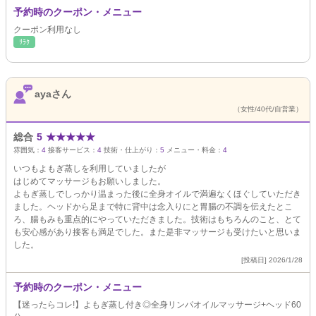
予約時のクーポン・メニュー
クーポン利用なし
ﾘﾗｸ
ayaさん
（女性/40代/自営業）
総合
5
★
★
★
★
★
雰囲気：
4
接客サービス：
4
技術・仕上がり：
5
メニュー・料金：
4
いつもよもぎ蒸しを利用していましたが
はじめてマッサージもお願いしました。
よもぎ蒸しでしっかり温まった後に全身オイルで満遍なくほぐしていただき
ました。ヘッドから足まで特に背中は念入りにと胃腸の不調を伝えたとこ
ろ、腸もみも重点的にやっていただきました。技術はもちろんのこと、とて
も安心感があり接客も満足でした。また是非マッサージも受けたいと思いま
した。
[投稿日] 2026/1/28
予約時のクーポン・メニュー
【迷ったらコレ!】よもぎ蒸し付き◎全身リンパオイルマッサージ+ヘッド60