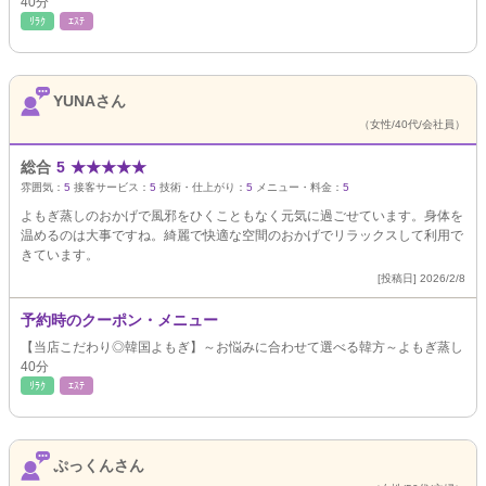
40分
ﾘﾗｸ
ｴｽﾃ
YUNAさん
（女性/40代/会社員）
総合
5
★
★
★
★
★
雰囲気：
5
接客サービス：
5
技術・仕上がり：
5
メニュー・料金：
5
よもぎ蒸しのおかげで風邪をひくこともなく元気に過ごせています。身体を
温めるのは大事ですね。綺麗で快適な空間のおかげでリラックスして利用で
きています。
[投稿日] 2026/2/8
予約時のクーポン・メニュー
【当店こだわり◎韓国よもぎ】～お悩みに合わせて選べる韓方～よもぎ蒸し
40分
ﾘﾗｸ
ｴｽﾃ
ぷっくんさん