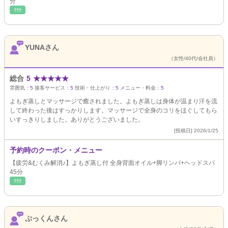
分
ﾘﾗｸ
YUNAさん
（女性/40代/会社員）
総合
5
★
★
★
★
★
雰囲気：
5
接客サービス：
5
技術・仕上がり：
5
メニュー・料金：
5
よもぎ蒸しとマッサージで癒されました。よもぎ蒸しは身体が温まり汗を流
して終わった後はすっかりします。マッサージで全身のコリをほぐしてもら
いすっきりしました。ありがとうございました。
[投稿日] 2026/1/25
予約時のクーポン・メニュー
【疲労&むくみ解消♪】よもぎ蒸し付 全身背面オイル+脚リンパ+ヘッドスパ
45分
ﾘﾗｸ
ぷっくんさん