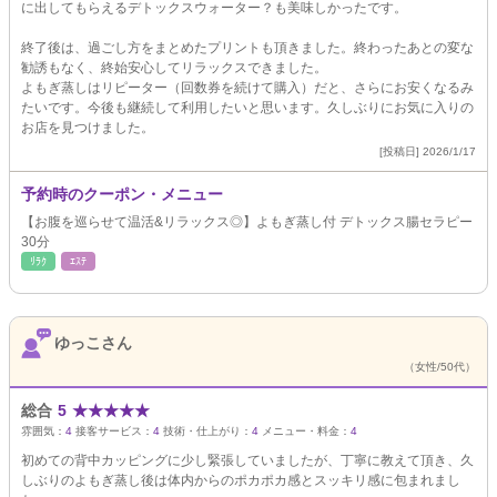
に出してもらえるデトックスウォーター？も美味しかったです。
終了後は、過ごし方をまとめたプリントも頂きました。終わったあとの変な
勧誘もなく、終始安心してリラックスできました。
よもぎ蒸しはリピーター（回数券を続けて購入）だと、さらにお安くなるみ
たいです。今後も継続して利用したいと思います。久しぶりにお気に入りの
お店を見つけました。
[投稿日] 2026/1/17
予約時のクーポン・メニュー
【お腹を巡らせて温活&リラックス◎】よもぎ蒸し付 デトックス腸セラピー
30分
ﾘﾗｸ
ｴｽﾃ
ゆっこさん
（女性/50代）
総合
5
★
★
★
★
★
雰囲気：
4
接客サービス：
4
技術・仕上がり：
4
メニュー・料金：
4
初めての背中カッピングに少し緊張していましたが、丁寧に教えて頂き、久
しぶりのよもぎ蒸し後は体内からのポカポカ感とスッキリ感に包まれまし