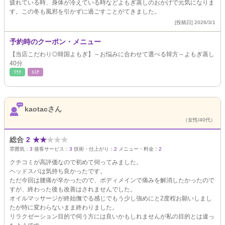
疲れている時、身体が冷えている時などよもぎ蒸しのおかげで元気になりま
す。この冬も風邪を引かずに過ごすことがてきました。
[投稿日] 2026/3/1
予約時のクーポン・メニュー
【当店こだわり◎韓国よもぎ】～お悩みに合わせて選べる韓方～よもぎ蒸し
40分
ﾘﾗｸ
ｴｽﾃ
kaotacさん
（女性/40代）
総合
2
★
★
★
★
★
雰囲気：
3
接客サービス：
3
技術・仕上がり：
2
メニュー・料金：
2
クチコミが高評価なので初めて伺ってみました。
ヘッドスパは気持ち良かったです。
ただ今回は腰痛が辛かったので、ボディメインで痛みを解消したかったので
すが、終わった後も改善はされませんでした。
オイルマッサージが終始撫でる感じでもう少し強めにと2度程お願いしまし
たが特に変わらないまま終わりました。
リラクゼーション目的で伺う方には良いかもしれませんが私の目的とは違っ