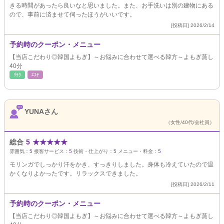
きる時間があったら良いなと思いました。また、お手洗いは別の建物にある
ので、事前に済ませて伺ったほうがいいです。
[投稿日] 2026/2/14
予約時のクーポン・メニュー
【当店こだわり◎韓国よもぎ】～お悩みに合わせて選べる韓方～よもぎ蒸し
40分
ﾘﾗｸ
ｴｽﾃ
YUNAさん
（女性/40代/会社員）
総合
5
★
★
★
★
★
雰囲気：
5
接客サービス：
5
技術・仕上がり：
5
メニュー・料金：
5
モリンガでしっかり汗をかき、すっきりしました。身体も冷えていたので温
かくなりよかったです。リラックスできました。
[投稿日] 2026/2/11
予約時のクーポン・メニュー
【当店こだわり◎韓国よもぎ】～お悩みに合わせて選べる韓方～よもぎ蒸し