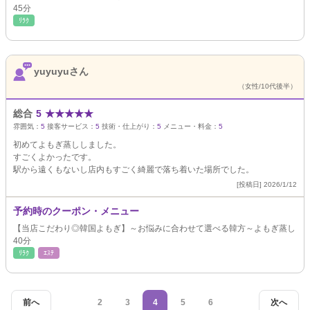
45分
ﾘﾗｸ
yuyuyuさん
（女性/10代後半）
総合
5
★
★
★
★
★
雰囲気：
5
接客サービス：
5
技術・仕上がり：
5
メニュー・料金：
5
初めてよもぎ蒸ししました。
すごくよかったです。
駅から遠くもないし店内もすごく綺麗で落ち着いた場所でした。
[投稿日] 2026/1/12
予約時のクーポン・メニュー
【当店こだわり◎韓国よもぎ】～お悩みに合わせて選べる韓方～よもぎ蒸し
40分
ﾘﾗｸ
ｴｽﾃ
前へ
2
3
4
5
6
次へ