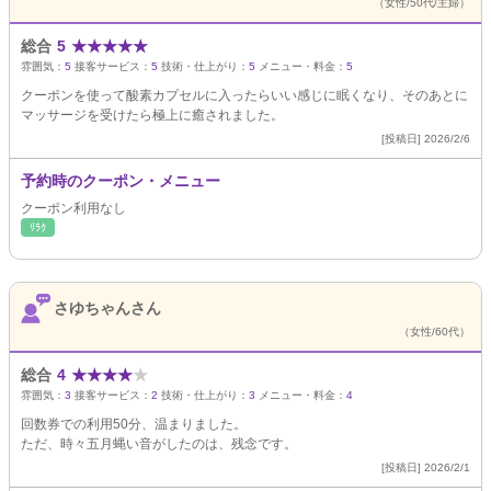
（女性/50代/主婦）
総合
5
★
★
★
★
★
雰囲気：
5
接客サービス：
5
技術・仕上がり：
5
メニュー・料金：
5
クーポンを使って酸素カプセルに入ったらいい感じに眠くなり、そのあとに
マッサージを受けたら極上に癒されました。
[投稿日] 2026/2/6
予約時のクーポン・メニュー
クーポン利用なし
ﾘﾗｸ
さゆちゃんさん
（女性/60代）
総合
4
★
★
★
★
★
雰囲気：
3
接客サービス：
2
技術・仕上がり：
3
メニュー・料金：
4
回数券での利用50分、温まりました。
ただ、時々五月蝿い音がしたのは、残念です。
[投稿日] 2026/2/1