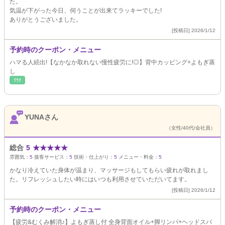
た。
気温が下がった今日、伺うことが出来てラッキーでした!
ありがとうございました。
[投稿日] 2026/1/12
予約時のクーポン・メニュー
ハマる人続出!【なかなか取れない慢性疲労に!◎】背中カッピング+よもぎ蒸
し
ﾘﾗｸ
YUNAさん
（女性/40代/会社員）
総合
5
★
★
★
★
★
雰囲気：
5
接客サービス：
5
技術・仕上がり：
5
メニュー・料金：
5
かなり冷えていた身体が温まり、マッサージもしてもらい疲れが取れまし
た。リフレッシュしたい時にはいつも利用させていただいてます。
[投稿日] 2026/1/12
予約時のクーポン・メニュー
【疲労&むくみ解消♪】よもぎ蒸し付 全身背面オイル+脚リンパ+ヘッドスパ