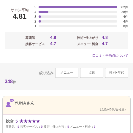
5
302
サロン平均
4
38
4.81
3
4
2
4
1
0
4.8
4.8
雰囲気
技術･仕上がり
4.7
4.7
接客サービス
メニュー･料金
口コミ・平均点について
メニュー
点数
性別･年代
絞り込み
348
件
YUNAさん
（女性/40代/会社員）
総合
5
★
★
★
★
★
雰囲気：
5
接客サービス：
5
技術・仕上がり：
5
メニュー・料金：
5