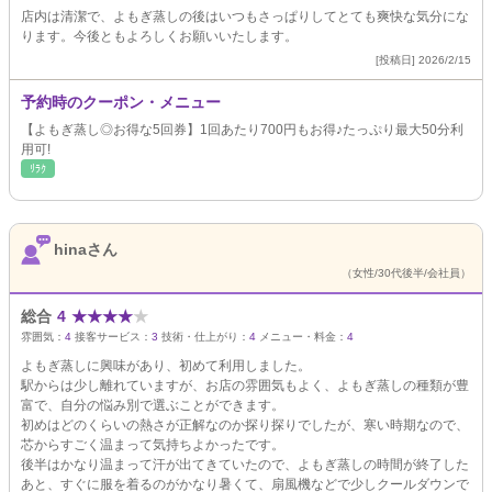
店内は清潔で、よもぎ蒸しの後はいつもさっぱりしてとても爽快な気分にな
ります。今後ともよろしくお願いいたします。
[投稿日] 2026/2/15
予約時のクーポン・メニュー
【よもぎ蒸し◎お得な5回券】1回あたり700円もお得♪たっぷり最大50分利
用可!
ﾘﾗｸ
hinaさん
（女性/30代後半/会社員）
総合
4
★
★
★
★
★
雰囲気：
4
接客サービス：
3
技術・仕上がり：
4
メニュー・料金：
4
よもぎ蒸しに興味があり、初めて利用しました。
駅からは少し離れていますが、お店の雰囲気もよく、よもぎ蒸しの種類が豊
富で、自分の悩み別で選ぶことができます。
初めはどのくらいの熱さが正解なのか探り探りでしたが、寒い時期なので、
芯からすごく温まって気持ちよかったです。
後半はかなり温まって汗が出てきていたので、よもぎ蒸しの時間が終了した
あと、すぐに服を着るのがかなり暑くて、扇風機などで少しクールダウンで