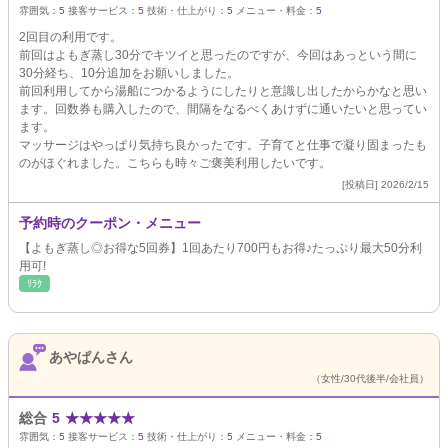
雰囲気：
5
接客サービス：
5
技術・仕上がり：
5
メニュー・料金：
5
2回目の利用です。
前回はよもぎ蒸し30分でキツイと思ったのですが、今回はあっという間に
30分経ち、10分追加をお願いしました。
前回利用してから湯船につかるようにしたりと意識し出したからかなと思い
ます。回数券も購入したので、間隔をなるべくあけずに通いたいと思ってい
ます。
マッサージはやっぱり気持ち良かったです。子育てと仕事で凝り固まったも
のがほぐれました。こちらも時々ご褒美利用したいです。
[投稿日] 2026/2/15
予約時のクーポン・メニュー
【よもぎ蒸し◎お得な5回券】1回あたり700円もお得♪たっぷり最大50分利
用可!
ﾘﾗｸ
あやぱんさん
（女性/30代後半/会社員）
総合
5
★
★
★
★
★
雰囲気：
5
接客サービス：
5
技術・仕上がり：
5
メニュー・料金：
5