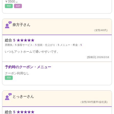
￥3500→
ﾘﾗｸ
ｴｽﾃ
奈方子さん
（女性/40代）
総合
5
★
★
★
★
★
雰囲気：
5
接客サービス：
5
技術・仕上がり：
5
メニュー・料金：
5
いつもアットホームで通いやすいです。
[投稿日] 2026/2/16
予約時のクーポン・メニュー
クーポン利用なし
ﾘﾗｸ
とっきーさん
（女性/30代後半/会社員）
総合
5
★
★
★
★
★