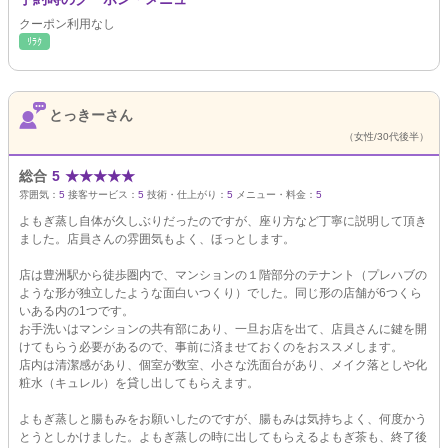
クーポン利用なし
ﾘﾗｸ
とっきーさん
（女性/30代後半）
総合
5
★
★
★
★
★
雰囲気：
5
接客サービス：
5
技術・仕上がり：
5
メニュー・料金：
5
よもぎ蒸し自体が久しぶりだったのですが、座り方など丁寧に説明して頂き
ました。店員さんの雰囲気もよく、ほっとします。
店は豊洲駅から徒歩圏内で、マンションの１階部分のテナント（プレハブの
ような形が独立したような面白いつくり）でした。同じ形の店舗が6つくら
いある内の1つです。
お手洗いはマンションの共有部にあり、一旦お店を出て、店員さんに鍵を開
けてもらう必要があるので、事前に済ませておくのをおススメします。
店内は清潔感があり、個室が数室、小さな洗面台があり、メイク落としや化
粧水（キュレル）を貸し出してもらえます。
よもぎ蒸しと腸もみをお願いしたのですが、腸もみは気持ちよく、何度かう
とうとしかけました。よもぎ蒸しの時に出してもらえるよもぎ茶も、終了後