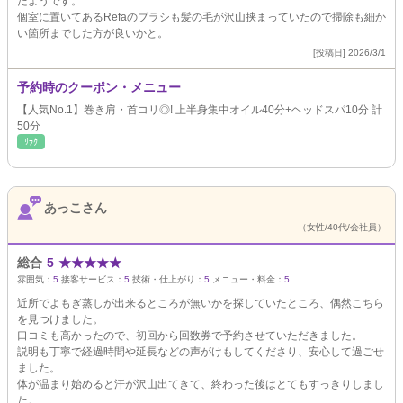
たようです。
個室に置いてあるRefaのブラシも髪の毛が沢山挟まっていたので掃除も細か
い箇所までした方が良いかと。
[投稿日] 2026/3/1
予約時のクーポン・メニュー
【人気No.1】巻き肩・首コリ◎! 上半身集中オイル40分+ヘッドスパ10分 計
50分
ﾘﾗｸ
あっこさん
（女性/40代/会社員）
総合
5
★
★
★
★
★
雰囲気：
5
接客サービス：
5
技術・仕上がり：
5
メニュー・料金：
5
近所でよもぎ蒸しが出来るところが無いかを探していたところ、偶然こちら
を見つけました。
口コミも高かったので、初回から回数券で予約させていただきました。
説明も丁寧で経過時間や延長などの声がけもしてくださり、安心して過ごせ
ました。
体が温まり始めると汗が沢山出てきて、終わった後はとてもすっきりしまし
た。