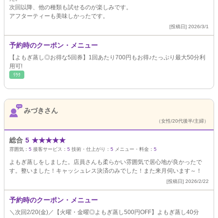
次回以降、他の種類も試せるのが楽しみです。
アフターティーも美味しかったです。
[投稿日] 2026/3/1
予約時のクーポン・メニュー
【よもぎ蒸し◎お得な5回券】1回あたり700円もお得♪たっぷり最大50分利
用可!
ﾘﾗｸ
みづきさん
（女性/20代後半/主婦）
総合
5
★
★
★
★
★
雰囲気：
5
接客サービス：
5
技術・仕上がり：
5
メニュー・料金：
5
よもぎ蒸しをしました。店員さんも柔らかい雰囲気で居心地が良かったで
す。整いました！キャッシュレス決済のみでした！また来月伺います～！
[投稿日] 2026/2/22
予約時のクーポン・メニュー
＼次回2/20(金)／【火曜・金曜◎よもぎ蒸し500円OFF】よもぎ蒸し40分