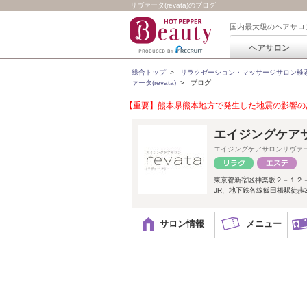
リヴァータ(revata)のブログ
国内最大級のヘアサロ
ヘアサロン
総合トップ
>
リラクゼーション・マッサージサロン検
ァータ(revata)
>
ブログ
【重要】熊本県熊本地方で発生した地震の影響のあ
エイジングケアサ
エイジングケアサロンリヴァ
東京都新宿区神楽坂２－１２
JR、地下鉄各線飯田橋駅徒歩
サロン情報
メニュー