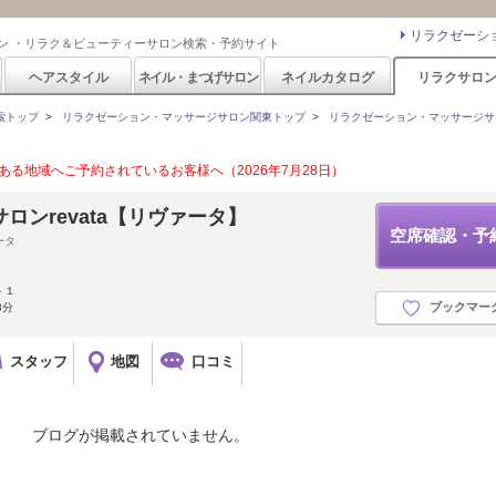
リラクゼーシ
ン ・リラク＆ビューティーサロン検索・予約サイト
ヘアスタイル
ネイル・まつげサロン
ネイルカタログ
リラクサロ
索トップ
>
リラクゼーション・マッサージサロン関東トップ
>
リラクゼーション・マッサージサ
る地域へご予約されているお客様へ（2026年7月28日）
ロンrevata【リヴァータ】
空席確認・予
ータ
－１
ブックマー
3分
スタッフ
地図
口コミ
ブログが掲載されていません。