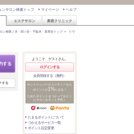
ョンサロン検索トップ
マイページ
ヘルプ
ン
エステサロン
美容クリニック
ロン御茶ノ水・四ツ谷・千駄木・茗荷谷トップ
>
リヴ
ようこそ、ゲストさん。
約する
ログインする
会員登録する（無料）
クする
ホットペッパービューティーなら
1%
ポイントが
たまる！
ためたポイントをつかっておとく
にサロンをネット予約！
たまるポイントについて
つかえるサービス一覧
ポイント設定変更