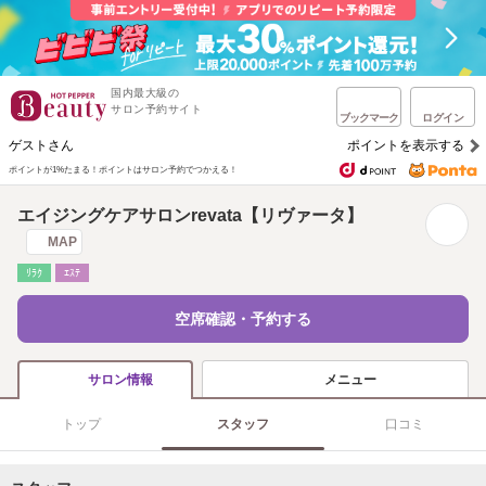
国内最大級の
サロン予約サイト
ブックマーク
ログイン
ゲストさん
ポイントを表示する
ポイントが1%たまる！
ポイントはサロン予約でつかえる！
エイジングケアサロンrevata【リヴァータ】
MAP
ﾘﾗｸ
ｴｽﾃ
空席確認・予約する
メニュー
サロン情報
トップ
スタッフ
口コミ