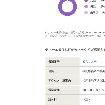
女性
99
男性
1
%
未設定・そ
※サロンの利用傾向は、直近3カ月間のHOT PEPPER 
※「未設定・その他」は、会員情報の性別欄で「回答し
ティーエヌ TSUTAYAマークイズ福岡
電話番号
番号を表示
住所
福岡県福岡市中
アクセス・道案内
福岡市地下鉄空港
営業時間
10：00～20：00
定休日
不定休