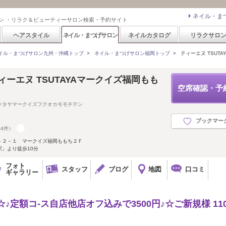
ネイル・ま
ン ・リラク＆ビューティーサロン検索・予約サイト
ヘアスタイル
ネイル・まつげサロン
ネイルカタログ
リラクサロ
イル・まつげサロン九州・沖縄トップ
>
ネイル・まつげサロン福岡トップ
>
ティーエヌ TSUT
ィーエヌ TSUTAYAマークイズ福岡もも
空席確認・予
ツタヤマークイズフクオカモモチテン
ブックマー
24件）
－２－１ マークイズ福岡ももち２Ｆ
」より徒歩10分
フォト
スタッフ
ブログ
地図
口コミ
ギャラリー
♪定額コ-ス自店他店オフ込みで3500円♪☆ご新規様 110