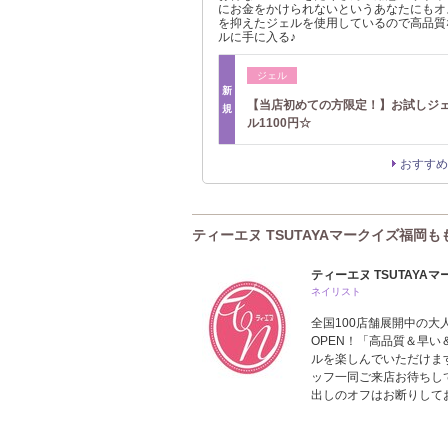
にお金をかけられないというあなたにもオ
を抑えたジェルを使用しているので高品質
ルに手に入る♪
ジェル
新
【当店初めての方限定！】お試しジ
規
ル1100円☆
おすすめ
ティーエヌ TSUTAYAマークイズ福岡
ティーエヌ TSUTAYA
ネイリスト
全国100店舗展開中の
OPEN！「高品質＆早
ルを楽しんでいただけま
ッフ一同ご来店お待ちし
出しのオフはお断りして