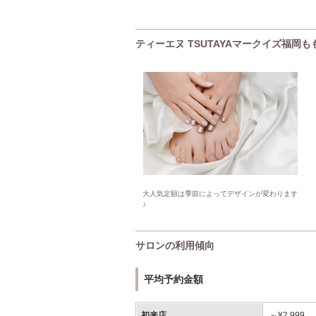
ティーエヌ TSUTAYAマークイズ福岡
大人気定額は季節によってデザインが変わります
♪
サロンの利用傾向
平均予約金額
初来店
～¥2,999