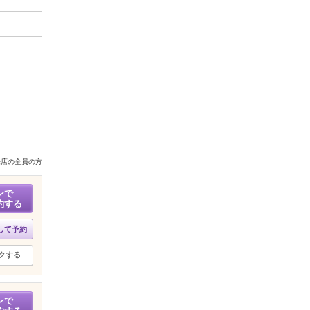
来店の全員の方
ンで
約する
して予約
クする
ンで