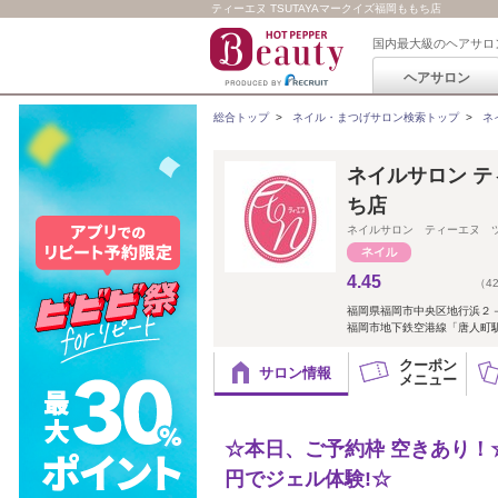
ティーエヌ TSUTAYAマークイズ福岡ももち店
国内最大級のヘアサロ
ヘアサロン
総合トップ
>
ネイル・まつげサロン検索トップ
>
ネ
ネイルサロン テ
ち店
ネイルサロン ティーエヌ 
4.45
（4
福岡県福岡市中央区地行浜２
福岡市地下鉄空港線「唐人町駅
クーポン
サロン情報
メニュー
☆本日、ご予約枠 空きあり！☆
円でジェル体験!☆