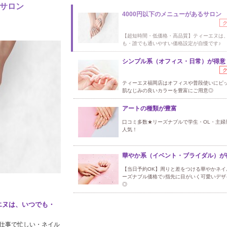
るサロン
4000円以下のメニューがあるサロン
【超短時間・低価格・高品質】ティーエヌは
も・誰でも通いやすい価格設定が自慢です♪
シンプル系（オフィス・日常）が得意
ティーエヌ福岡店はオフィスや普段使いにピ
肌なじみの良いカラーを豊富にご用意◎
アートの種類が豊富
口コミ多数★リーズナブルで学生・OL・主婦
人気！
華やか系（イベント・ブライダル）が
【当日予約OK】周りと差をつける華やかネイ
ーズナブル価格で♪指先に目がいく可愛いデザ
◎
エヌは、いつでも・
仕事で忙しい・ネイル