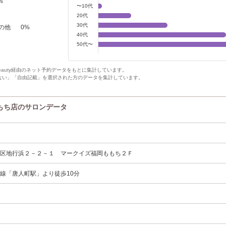
%
〜10代
20代
30代
の他
0
%
40代
50代〜
Beauty経由のネット予約データをもとに集計しています。
ない」「自由記載」を選択された方のデータを集計しています。
ももち店のサロンデータ
央区地行浜２－２－１ マークイズ福岡ももち２Ｆ
線「唐人町駅」より徒歩10分