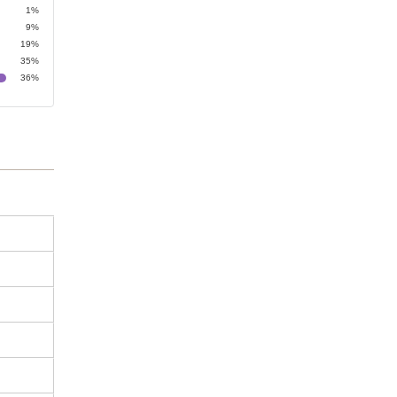
1%
9%
19%
35%
36%