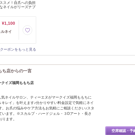
ススメ！自爪への負担
なネイルがリーズナブ
¥1,100
ェルネイ
クーポンをもっと見る
ももち店からの一言
マークイズ福岡ももち店
大人気ネイルサロン、ティーエヌがマークイズ福岡ももちに
い＆キレイ」を叶えます♪分かりやすい料金設定で気軽にネイ
す。お爪の悩みやケア方法もお気軽にご相談ください♪スタ
ています。※スカルプ・ハードジェル・３Dアート・長さ
おります。
空席確認・予