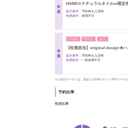
HAND☆ナチュラルネイルor限定
全
提示条件：
予約時＆入店時
員
利用条件：
併用不可
ジェル
アート
オフ
【松尾担当】original desig
全
提示条件：
予約時＆入店時
員
利用条件：
一部併用不可
※人気のクーポンは、直近1カ月間のネット予約データ
予約比率
性別比率