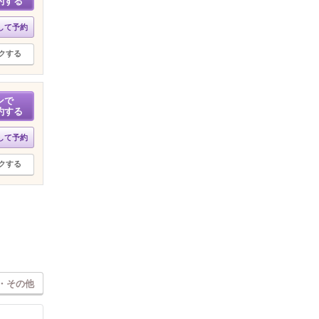
約する
して予約
クする
ンで
約する
して予約
クする
・その他