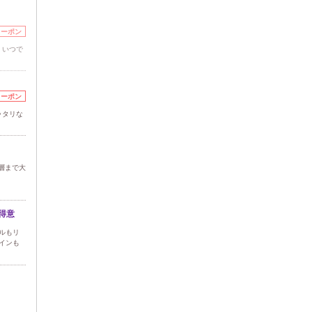
クーポン
、いつで
クーポン
ッタリな
層まで大
得意
ルもリ
インも