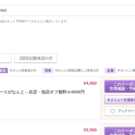
,999
uty経由のネット予約時データをもとに集計しています。
2回目以降来店の方
新規
サロンに初来店の方
再来
サロンに2回目以降にご来店の方
全員
サロンにご
¥4,000
このクーポ
空席確認・予
コースがなんと→自店・他店オフ無料☆4000円
メニューを追加
ブックマー
¥3,500
このクーポ