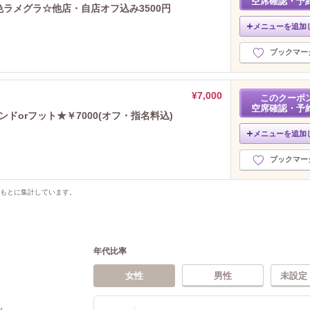
空席確認・予
色ラメグラ☆他店・自店オフ込み3500円
メニューを追加
ブックマー
¥7,000
このクーポ
空席確認・予
n★ハンドorフット★￥7000(オフ・指名料込)
メニューを追加
ブックマー
をもとに集計しています。
年代比率
女性
男性
未設定