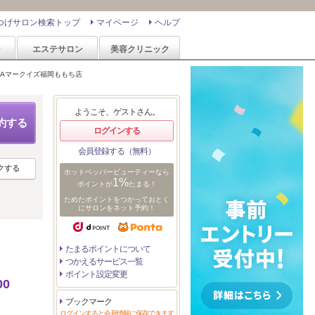
つげサロン検索トップ
マイページ
ヘルプ
ン
エステサロン
美容クリニック
AYAマークイズ福岡ももち店
ようこそ、ゲストさん。
約する
ログインする
会員登録する（無料）
クする
ホットペッパービューティーなら
1%
ポイントが
たまる！
ためたポイントをつかっておとく
にサロンをネット予約！
たまるポイントについて
つかえるサービス一覧
ポイント設定変更
0
ブックマーク
ログインすると会員情報に保存できます