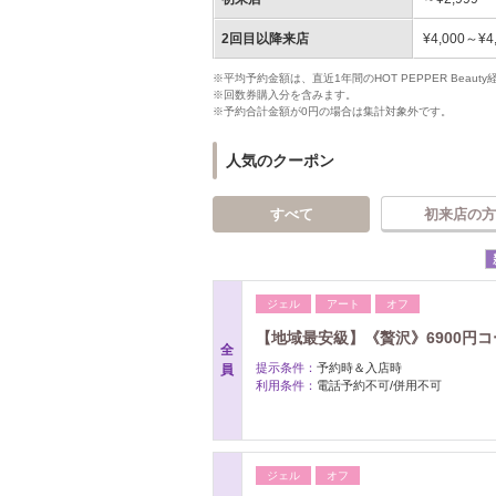
2回目以降来店
¥4,000～¥4
※平均予約金額は、直近1年間のHOT PEPPER Bea
※回数券購入分を含みます。
※予約合計金額が0円の場合は集計対象外です。
人気のクーポン
すべて
初来店の方
ジェル
アート
オフ
【地域最安級】《贅沢》6900円
全
提示条件：
予約時＆入店時
員
利用条件：
電話予約不可/併用不可
ジェル
オフ