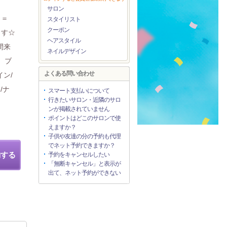
サロン
』＝
スタイリスト
クーポン
ます☆
ヘアスタイル
間来
ネイルデザイン
。ブ
よくある問い合わせ
ン/
/ナ
スマート支払いについて
行きたいサロン・近隣のサロ
ンが掲載されていません
ポイントはどこのサロンで使
えますか？
子供や友達の分の予約も代理
でネット予約できますか？
約する
予約をキャンセルしたい
「無断キャンセル」と表示が
出て、ネット予約ができない