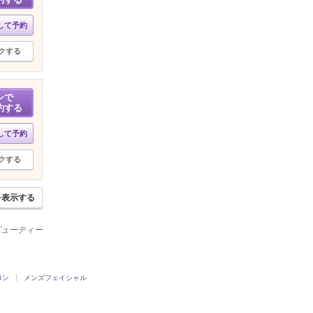
して予約
クする
ンで
約する
して予約
クする
を表示する
ービューティー
ロン
メンズフェイシャル