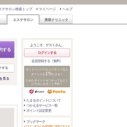
ステサロン検索トップ
マイページ
ヘルプ
ン
エステサロン
美容クリニック
ようこそ、ゲストさん。
約する
ログインする
会員登録する（無料）
クする
ホットペッパービューティーなら
1%
ポイントが
たまる！
を見る
ためたポイントをつかっておとく
にサロンをネット予約！
たまるポイントについて
つかえるサービス一覧
ポイント設定変更
ブックマーク
ログインすると会員情報に保存できます