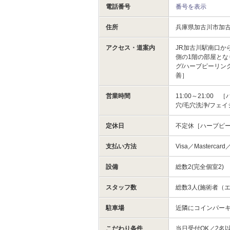
電話番号
番号を表示
住所
兵庫県加古川市加
アクセス・道案内
JR加古川駅南口か
側の1階の部屋とな
グ/ハーブピーリング
善］
営業時間
11:00～21:0
穴/毛穴洗浄/フェ
定休日
不定休［ハーブピー
支払い方法
Visa／Masterc
設備
総数2(完全個室2)
スタッフ数
総数3人(施術者（エ
駐車場
近隣にコインパー
こだわり条件
当日受付OK／2名