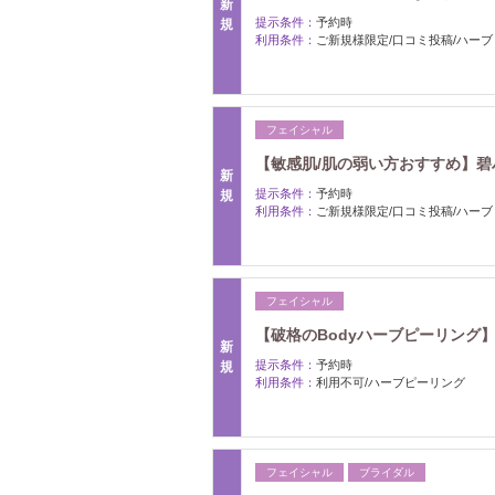
新
提示条件：
予約時
規
利用条件：
ご新規様限定/口コミ投稿/ハー
フェイシャル
【敏感肌/肌の弱い方おすすめ】碧ハー
新
提示条件：
予約時
規
利用条件：
ご新規様限定/口コミ投稿/ハー
フェイシャル
【破格のBodyハーブピーリング
新
提示条件：
予約時
規
利用条件：
利用不可/ハーブピーリング
フェイシャル
ブライダル