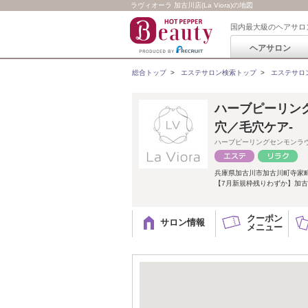
ラヴィオーラ 加古川店(La Viora)の地図
国内最大級のヘアサロ
ヘアサロン
総合トップ
>
エステサロン検索トップ
>
エステサロ
ハーブピーリング
穴／毛穴ケア‐
ハーブピーリングセンモンラ
兵庫県加古川市加古川町寺家
【7月新規枠残りわずか】加古川
クーポン
サロン情報
メニュー