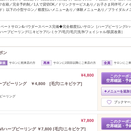
フ在籍／完全予約制／1人で貸切OK／ドリンクサービスあり／お子さま同伴可／メ
ッド）以下の小型サロン／都度払いメニューあり／体験メニューあり／ブライダルメ
ベートサロン&パウダースペース完備◆完全都度払いサロン［ハーブピーリング/ハ
のハーブピーリング/ニキビケア/シミケア/毛穴/毛穴洗浄/フェイシャル/肌質改善］
ーポン
新規
サロンに初来店の方
再来
サロンに2回目以降にご来店の方
全員
サロンにご
¥4,800
このクーポ
空席確認・予
ピーリング ￥4,800 [毛穴/ニキビケア]
メニューを追加
ブピーリング
ブックマー
¥7,800
このクーポ
空席確認・予
ハーブピーリング ￥7,800 [毛穴/ニキビケア]