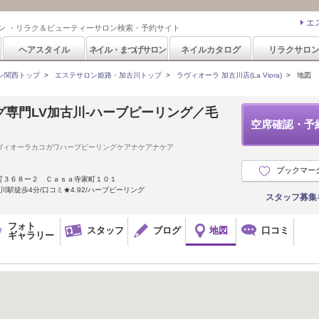
エ
ン ・リラク＆ビューティーサロン検索・予約サイト
ヘアスタイル
ネイル・まつげサロン
ネイルカタログ
リラクサロ
ン関西トップ
>
エステサロン姫路・加古川トップ
>
ラヴィオーラ 加古川店(La Viora)
>
地図
専門LV加古川‐ハーブピーリング／毛
空席確認・予
ヴィオーラカコガワハーブピーリングケアナケアナケア
ブックマー
町３６８ー２ Ｃａｓａ寺家町１０１
駅徒歩4分/口コミ★4.92/ハーブピーリング
スタッフ募集
フォト
スタッフ
ブログ
地図
口コミ
ギャラリー