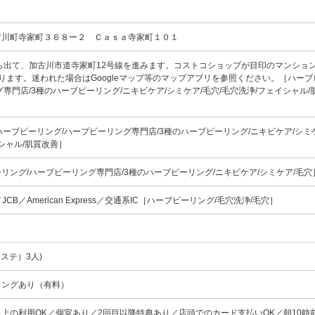
古川町寺家町３６８ー２ Ｃａｓａ寺家町１０１
ら出て、加古川市道寺家町12号線を進みます。コストコショップが目印のマンショ
ります。迷われた場合はGoogleマップ等のマップアプリを参照ください。［ハーブ
専門店/3種のハーブピーリング/ニキビケア/シミケア/毛穴/毛穴洗浄/フェイシャル/
0 ［ハーブピーリング/ハーブピーリング専門店/3種のハーブピーリング/ニキビケア/シミ
イシャル/肌質改善］
リング/ハーブピーリング専門店/3種のハーブピーリング/ニキビケア/シミケア/毛
ard／JCB／American Express／交通系IC［ハーブピーリング/毛穴洗浄/毛穴］
ステ）3人)
キングあり（有料）
以上の利用OK／個室あり／2回目以降特典あり／店頭でのカード支払いOK／朝10時