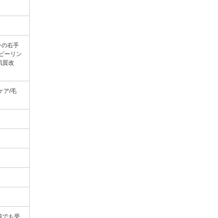
ンの右手
ピーリン
肌質改
ケア/毛
穴］
前でも受