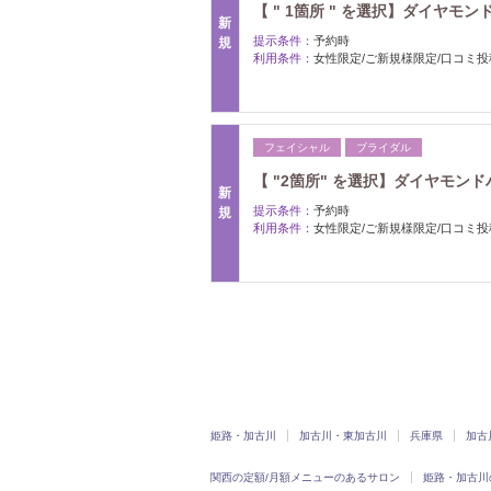
【 " 1箇所 " を選択】ダイヤモン
新
提示条件：
予約時
規
利用条件：
女性限定/ご新規様限定/口コミ投
フェイシャル
ブライダル
【 "2箇所" を選択】ダイヤモンドハ
新
提示条件：
予約時
規
利用条件：
女性限定/ご新規様限定/口コミ投
姫路・加古川
加古川・東加古川
兵庫県
加古
関西の定額/月額メニューのあるサロン
姫路・加古川