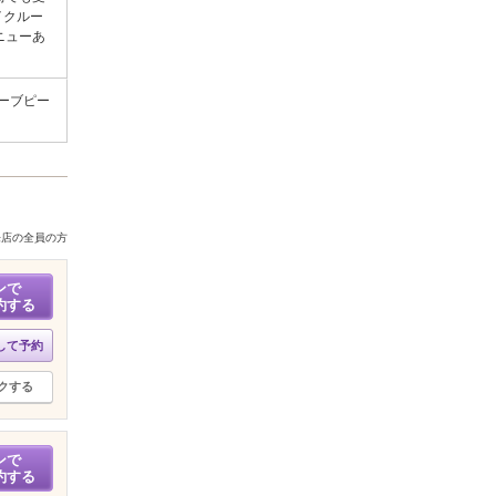
イクルー
ニューあ
ーブピー
来店の全員の方
ンで
約する
して予約
クする
ンで
約する