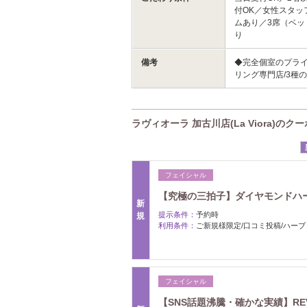
付OK／女性スタッ
ムあり／3席（ベ
り
備考
◆完全個室のプライ
リング専門店/3種
ラヴィオーラ 加古川店(La Viora)のク
フェイシャル
【究極の三拍子】ダイヤモンドハーブ
新
提示条件：
予約時
規
利用条件：
ご新規様限定/口コミ投稿/ハー
フェイシャル
【SNS話題沸騰・確かな実績】REVI