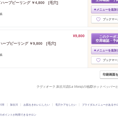
ドハーブピーリング ￥4,800 [毛穴]
メニューを追加
稿
ブックマー
¥9,800
このクーポ
空席確認・予
ーブピーリング ￥9,800 [毛穴]
メニューを追加
稿
ブックマー
印刷画面
ラヴィオーラ 加古川店(La Viora)の地図/ホットペッパ
川市
加古川
お肌をきれいにしたい
毛穴ケアをしたい
ブライダルメニューがあるサ
のポイントが利用できるサロン