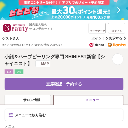
国内最大級の
サロン予約サイト
ブックマーク
ログイン
ゲストさん
ポイントを表示する
ポイントが1%たまる！
ポイントはサロン予約でつかえる！
小顔＆ハーブピーリング専門 SHINIEST新宿【シ
ャイニスト】
MAP
ｴｽﾃ
ﾘﾗｸ
空席確認・予約する
サロン情報
メニュー
メニューで絞り込む
メニュー