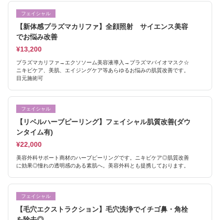
フェイシャル
【新体感プラズマカリファ】全顔照射 サイエンス美容
でお悩み改善
¥13,200
プラズマカリファ→エクソソーム美容液導入→プラズマバイオマスク☆
ニキビケア、美肌、エイジングケア等あらゆるお悩みの肌質改善です。
目元施術可
フェイシャル
【リベルハーブピーリング】フェイシャル肌質改善(ダウ
ンタイム有)
¥22,000
美容外科サポート商材のハーブピーリングです。ニキビケア◎肌質改善
に効果◎憧れの透明感のある素肌へ。美容外科とも提携しております。
フェイシャル
【毛穴エクストラクション】毛穴洗浄でイチゴ鼻・角栓
を除去◎