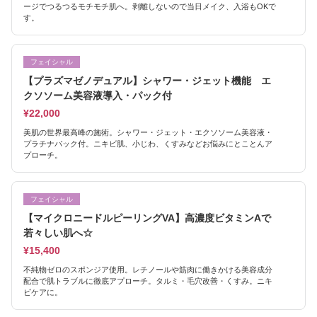
ージでつるつるモチモチ肌へ。剥離しないので当日メイク、入浴もOKで
す。
フェイシャル
【プラズマゼノデュアル】シャワー・ジェット機能 エ
クソソーム美容液導入・パック付
¥22,000
美肌の世界最高峰の施術。シャワー・ジェット・エクソソーム美容液・
プラチナパック付。ニキビ肌、小じわ、くすみなどお悩みにとことんア
プローチ。
フェイシャル
【マイクロニードルピーリングVA】高濃度ビタミンAで
若々しい肌へ☆
¥15,400
不純物ゼロのスポンジア使用。レチノールや筋肉に働きかける美容成分
配合で肌トラブルに徹底アプローチ。タルミ・毛穴改善・くすみ。ニキ
ビケアに。