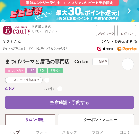
国内最大級の
サロン予約サイト
ブックマーク
ログイン
ゲストさん
ポイントを表示する
ポイントが1%たまる！
ポイントはサロン予約でつかえる！
まつげパーマと眉毛の専門店 Colon
MAP
まつげ･ﾒｲｸ
ｴｽﾃ
ﾘﾗｸ
ﾘﾌﾚｯｼｭ
スマート支払いOK
4.82
（271件）
空席確認・予約する
クーポン・メニュー
サロン情報
トップ
フォト
スタッフ
ブログ
口コミ