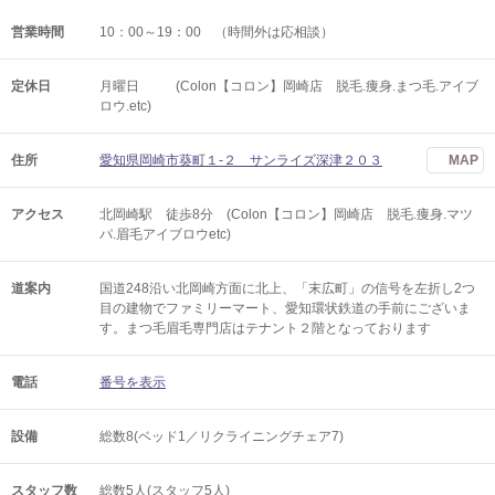
営業時間
10：00～19：00 （時間外は応相談）
定休日
月曜日 (Colon【コロン】岡崎店 脱毛.痩身.まつ毛.アイブ
ロウ.etc)
住所
愛知県岡崎市葵町１-２ サンライズ深津２０３
MAP
アクセス
北岡崎駅 徒歩8分 (Colon【コロン】岡崎店 脱毛.痩身.マツ
パ.眉毛アイブロウetc)
道案内
国道248沿い北岡崎方面に北上、「末広町」の信号を左折し2つ
目の建物でファミリーマート、愛知環状鉄道の手前にございま
す。まつ毛眉毛専門店はテナント２階となっております
電話
番号を表示
設備
総数8(ベッド1／リクライニングチェア7)
スタッフ数
総数5人(スタッフ5人)