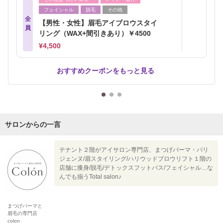
フェイシャル
脱毛
その他
全
【男性・女性】眉毛アイブロウスタイ
員
リング（WAX+間引きあり）￥4500
¥4,500
おすすめクーポンをもっと見る
サロンからの一言
テナント２階がアイサロン専門店、まつげパーマ・パリ
ジェンヌ/眉スタイリング/ハリウッドブロウリフト１階の
店舗に痩身/脱毛/デトックスフットバス/フェイシャル…な
んでも揃うTotal salon♪
まつげパーマと
眉毛の専門店
colon