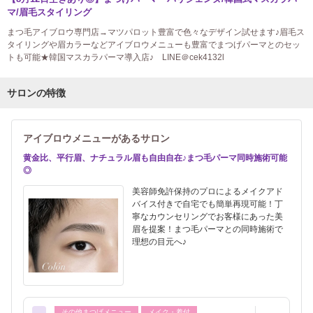
マ/眉毛スタイリング
まつ毛アイブロウ専門店→マツパロット豊富で色々なデザイン試せます♪眉毛ス
タイリングや眉カラーなどアイブロウメニューも豊富でまつげパーマとのセッ
トも可能★韓国マスカラパーマ導入店♪ LINE＠cek4132l
サロンの特徴
アイブロウメニューがあるサロン
黄金比、平行眉、ナチュラル眉も自由自在♪まつ毛パーマ同時施術可能
◎
美容師免許保持のプロによるメイクアド
バイス付きで自宅でも簡単再現可能！丁
寧なカウンセリングでお客様にあった美
眉を提案！まつ毛パーマとの同時施術で
理想の目元へ♪
その他まつげメニュー
メイク・着付