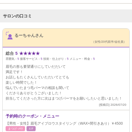
サロンの口コミ
サロンPick Up
るーちゃんさん
（女性/20代前半/会社員）
総合
5
★
★
★
★
★
雰囲気：
5
接客サービス：
5
技術・仕上がり：
5
メニュー・料金：
5
眉毛の形も要望通りにしていだだいて
満足です！
お話しもたくさんしていただいてとても
楽しい時間でした！
悩んでいたまつ毛パーマの相談も聞いて
くださりありがとうございました！
担当してくださった方に次はまつげパーマをお願いしたいと思いました！
[投稿日] 2026/07/20
予約時のクーポン・メニュー
【男性・女性】眉毛アイブロウスタイリング（WAX+間引きあり）￥4500
まつげ･ﾒｲｸ
ｴｽﾃ