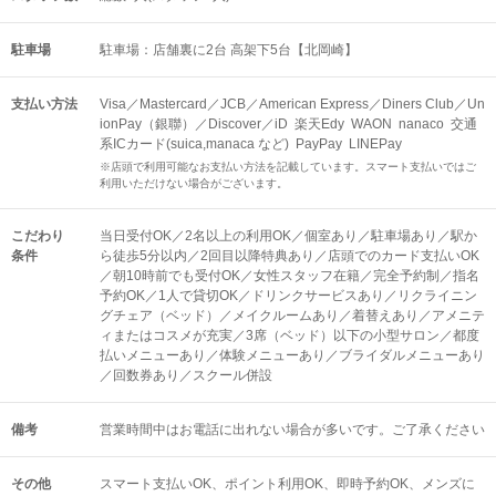
駐車場
駐車場：店舗裏に2台 高架下5台【北岡崎】
支払い方法
Visa／Mastercard／JCB／American Express／Diners Club／Un
ionPay（銀聯）／Discover／iD 楽天Edy WAON nanaco 交通
系ICカード(suica,manaca など) PayPay LINEPay
※店頭で利用可能なお支払い方法を記載しています。スマート支払いではご
利用いただけない場合がございます。
こだわり
当日受付OK／2名以上の利用OK／個室あり／駐車場あり／駅か
条件
ら徒歩5分以内／2回目以降特典あり／店頭でのカード支払いOK
／朝10時前でも受付OK／女性スタッフ在籍／完全予約制／指名
予約OK／1人で貸切OK／ドリンクサービスあり／リクライニン
グチェア（ベッド）／メイクルームあり／着替えあり／アメニテ
ィまたはコスメが充実／3席（ベッド）以下の小型サロン／都度
払いメニューあり／体験メニューあり／ブライダルメニューあり
／回数券あり／スクール併設
備考
営業時間中はお電話に出れない場合が多いです。ご了承ください
その他
スマート支払いOK
ポイント利用OK
即時予約OK
メンズに