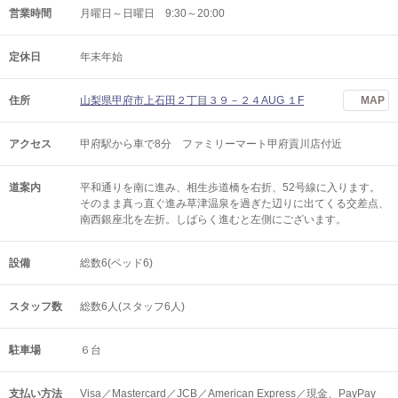
営業時間
月曜日～日曜日 9:30～20:00
定休日
年末年始
住所
山梨県甲府市上石田２丁目３９－２４AUG １F
MAP
アクセス
甲府駅から車で8分 ファミリーマート甲府貢川店付近
道案内
平和通りを南に進み、相生歩道橋を右折、52号線に入ります。
そのまま真っ直ぐ進み草津温泉を過ぎた辺りに出てくる交差点、
南西銀座北を左折。しばらく進むと左側にございます。
設備
総数6(ベッド6)
スタッフ数
総数6人(スタッフ6人)
駐車場
６台
支払い方法
Visa／Mastercard／JCB／American Express／現金、PayPay