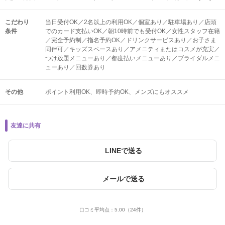
こだわり
当日受付OK／2名以上の利用OK／個室あり／駐車場あり／店頭
条件
でのカード支払いOK／朝10時前でも受付OK／女性スタッフ在籍
／完全予約制／指名予約OK／ドリンクサービスあり／お子さま
同伴可／キッズスペースあり／アメニティまたはコスメが充実／
つけ放題メニューあり／都度払いメニューあり／ブライダルメニ
ューあり／回数券あり
その他
ポイント利用OK
即時予約OK
メンズにもオススメ
友達に共有
LINEで送る
メールで送る
口コミ平均点：
5.00
（24件）