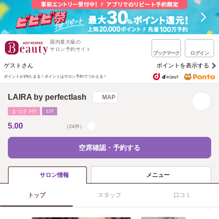
国内最大級の
サロン予約サイト
ブックマーク
ログイン
ゲストさん
ポイントを表示する
ポイントが1%たまる！
ポイントはサロン予約でつかえる！
LAIRA by perfectlash
MAP
まつげ･ﾒｲｸ
ｴｽﾃ
5.00
（24件）
空席確認・予約する
メニュー
サロン情報
トップ
スタッフ
口コミ