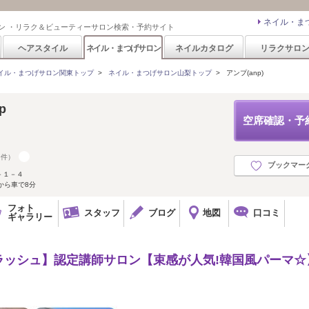
ネイル・ま
ン ・リラク＆ビューティーサロン検索・予約サイト
ヘアスタイル
ネイル・まつげサロン
ネイルカタログ
リラクサロ
イル・まつげサロン関東トップ
>
ネイル・まつげサロン山梨トップ
>
アンプ(anp)
p
空席確認・予
9件）
ブックマー
－１－４
から車で8分
フォト
スタッフ
ブログ
地図
口コミ
ギャラリー
ラッシュ】認定講師サロン【束感が人気!韓国風パーマ☆