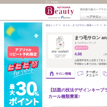
アンプ(anp)
国内最大級のヘアサロ
ヘアサロン
総合トップ
>
ネイル・まつげサロン検索トップ
>
ネ
まつ毛サロン an
まつげサロンアンプ
4.86
（3
山梨県甲府市上石田３丁目２
甲府駅から車で10分／国母駅
クーポン
サロン情報
メニュー
【話題の技法デザインキープ
カール種類豊富!