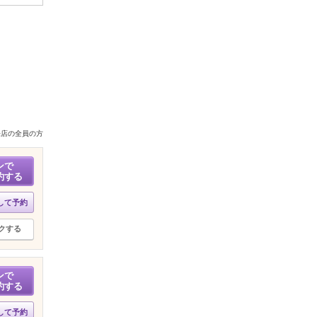
来店の全員の方
ンで
約する
して予約
クする
ンで
約する
して予約