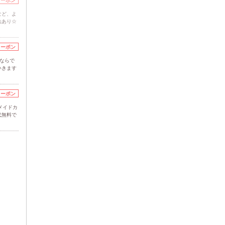
クーポン
など、よ
法あり☆
クーポン
”ならで
いきます
クーポン
メイドカ
代無料で