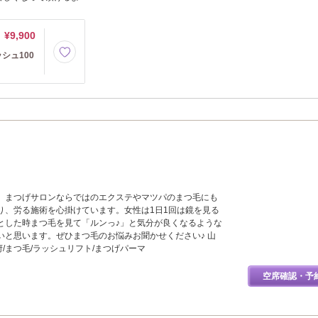
¥9,900
シュ100
、まつげサロンならではのエクステやマツパのまつ毛にも
り、労る施術を心掛けています。女性は1日1回は鏡を見る
とした時まつ毛を見て「ルンっ♪」と気分が良くなるような
いと思います。ぜひまつ毛のお悩みお聞かせください♪ 山
府/まつ毛/ラッシュリフト/まつげパーマ
空席確認・予