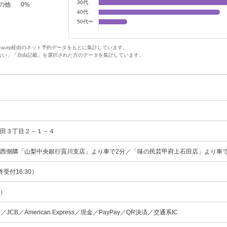
30代
の他
0
%
40代
50代〜
Beauty経由のネット予約データをもとに集計しています。
ない」「自由記載」を選択された方のデータを集計しています。
石田３丁目２－１－４
西側隣「山梨中央銀行貢川支店」より車で2分／「味の民芸甲府上石田店」より車
最終受付16:30）
休）
ard／JCB／American Express／現金／PayPay／QR決済／交通系IC