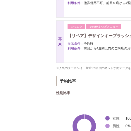
利用条件：
他券併用不可、前回来店から4週
まつエク
その他まつげメニュー
【リペア】デザインキープラッシ
再
提示条件：
予約時
来
利用条件：
前回から4週間以内のご来店のお
※人気のクーポンは、直近1カ月間のネット予約データ
予約比率
性別比率
女性
10
男性
0
%