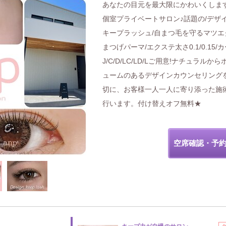
あなたの目元を最大限にかわいくしま
個室プライベートサロン♪話題の/デザ
キープラッシュ/自まつ毛を守るマツエ
まつげパーマ/エクステ太さ0.1/0.15/
J/C/D/LC/LD/Lご用意!ナチュラルから
ュームのあるデザインカウンセリング
切に、お客様一人一人に寄り添った施
行います。付け替えオフ無料★
空席確認・予