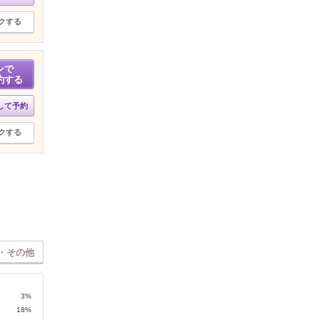
クする
ンで
約する
して予約
クする
・その他
3%
18%