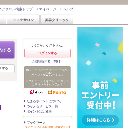
つげサロン検索トップ
マイページ
ヘルプ
ン
エステサロン
美容クリニック
ようこそ、ゲストさん。
約する
ログインする
会員登録する（無料）
クする
ホットペッパービューティーなら
1%
ポイントが
たまる！
ためたポイントをつかっておとく
にサロンをネット予約！
たまるポイントについて
つかえるサービス一覧
】
ポイント設定変更
ブックマーク
ログインすると会員情報に保存できます