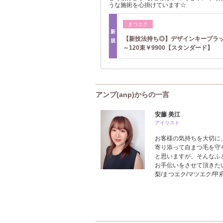
うな施術を心掛けています☆
まつエク
新
【新技法持ち◎】デザインキープラッ
規
～120束￥9900【スタンダード】
アンプ(anp)からの一言
安藤 美江
アイリスト
お客様の気持ちを大切に
寄り添って自まつ毛を守
と思いますが、そんなふ
お手伝いをさせて頂きた
梨/まつエク/マツエク/甲