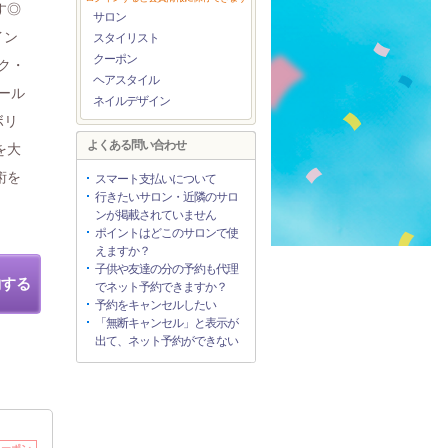
す◎
サロン
イン
スタイリスト
クーポン
ク・
ヘアスタイル
カール
ネイルデザイン
ボリ
よくある問い合わせ
を大
術を
スマート支払いについて
行きたいサロン・近隣のサロ
ンが掲載されていません
ポイントはどこのサロンで使
えますか？
子供や友達の分の予約も代理
約する
でネット予約できますか？
予約をキャンセルしたい
「無断キャンセル」と表示が
出て、ネット予約ができない