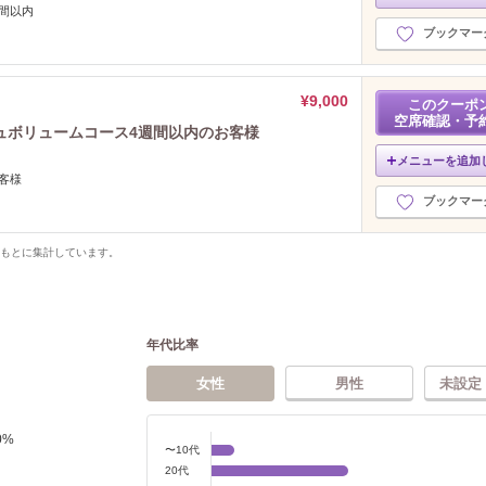
間以内
ブックマー
¥9,000
このクーポ
空席確認・予
ュボリュームコース4週間以内のお客様
メニューを追加
客様
ブックマー
をもとに集計しています。
年代比率
女性
男性
未設定
0
%
〜10代
20代