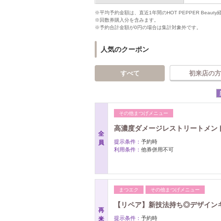
※平均予約金額は、直近1年間のHOT PEPPER Bea
※回数券購入分を含みます。
※予約合計金額が0円の場合は集計対象外です。
人気のクーポン
すべて
初来店の方
その他まつげメニュー
高濃度ダメージレストリートメント付
全
提示条件：
予約時
員
利用条件：
他券併用不可
まつエク
その他まつげメニュー
【リペア】新技法持ち◎デザイン
再
提示条件：
予約時
来