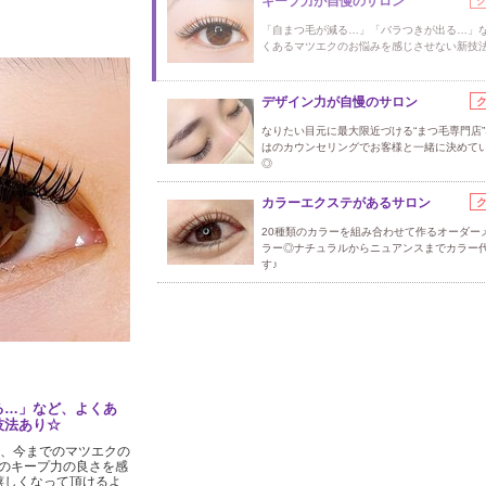
キープ力が自慢のサロン
「自まつ毛が減る…」「バラつきが出る…」
くあるマツエクのお悩みを感じさせない新技
デザイン力が自慢のサロン
なりたい目元に最大限近づける“まつ毛専門店
はのカウンセリングでお客様と一緒に決めて
◎
カラーエクステがあるサロン
20種類のカラーを組み合わせて作るオーダー
ラー◎ナチュラルからニュアンスまでカラー
す♪
る…」など、よくあ
技法あり☆
ら、今までのマツエクの
のキープ力の良さを感
嬉しくなって頂けるよ