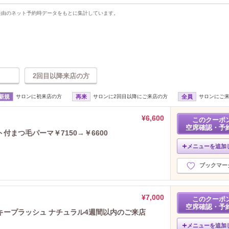
uty経由のネット予約時データをもとに集計しています。
2回目以降来店の方
新規
サロンに初来店の方
再来
サロンに2回目以降にご来店の方
全員
サロンにご
¥6,600
このクーポ
空席確認・予
まつ毛パーマ￥7150→￥6600
メニューを追加
ブックマー
¥7,000
このクーポ
空席確認・予
キープラッシュ ナチュラル4週間以内のご来店
メニューを追加