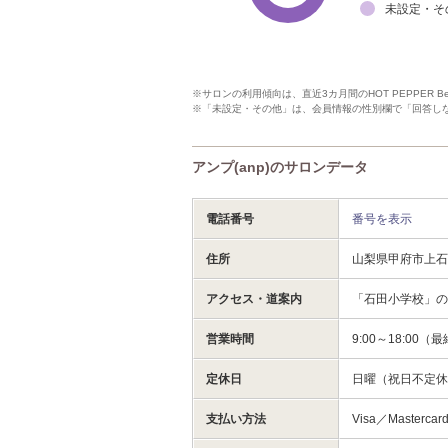
未設定・そ
※サロンの利用傾向は、直近3カ月間のHOT PEPPER 
※「未設定・その他」は、会員情報の性別欄で「回答し
アンプ(anp)のサロンデータ
電話番号
番号を表示
住所
山梨県甲府市上
アクセス・道案内
「石田小学校」の
営業時間
9:00～18:00（
定休日
日曜（祝日不定
支払い方法
Visa／Masterc