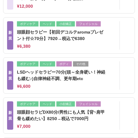
¥12,000
ボディケア
ヘッド
小顔矯正
フェイシャル
頭眼顔セラピー【初回デコルテaromaプレゼ
新
規
ント付☆70分】7920→税込で6380
¥6,380
ボディケア
ヘッド
ボディ
その他
LSDヘッドセラピー70分(頭～全身硬い！神経
新
規
も緩む♪)自律神経不調、更年期etc
¥6,600
ボディケア
ヘッド
小顔矯正
フェイシャル
頭眼顔セラピDX80分/男性にも人気【背~肩甲
新
規
骨も緩めたい】8250→税込で7000円
¥7,000