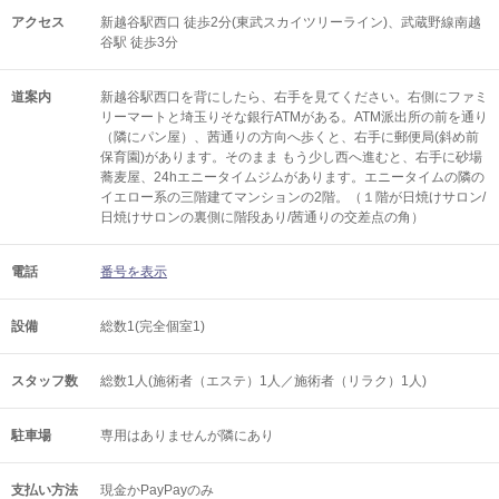
アクセス
新越谷駅西口 徒歩2分(東武スカイツリーライン)、武蔵野線南越
谷駅 徒歩3分
道案内
新越谷駅西口を背にしたら、右手を見てください。右側にファミ
リーマートと埼玉りそな銀行ATMがある。ATM派出所の前を通り
（隣にパン屋）、茜通りの方向へ歩くと、右手に郵便局(斜め前
保育園)があります。そのまま もう少し西へ進むと、右手に砂場
蕎麦屋、24hエニータイムジムがあります。エニータイムの隣の
イエロー系の三階建てマンションの2階。（１階が日焼けサロン/
日焼けサロンの裏側に階段あり/茜通りの交差点の角）
電話
番号を表示
設備
総数1(完全個室1)
スタッフ数
総数1人(施術者（エステ）1人／施術者（リラク）1人)
駐車場
専用はありませんが隣にあり
支払い方法
現金かPayPayのみ