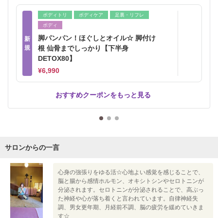
ボディトリ
ボディケア
足裏・リフレ
ボディ
脚パンパン！ほぐしとオイル☆ 脚付け
新
規
根 仙骨までしっかり【下半身
DETOX80】
¥6,990
おすすめクーポンをもっと見る
サロンからの一言
心身の強張りをゆる活☆心地よい感覚を感じることで、
脳と腸から感情ホルモン、オキシトシンやセロトニンが
分泌されます。セロトニンが分泌されることで、高ぶっ
た神経や心が落ち着くと言われています。自律神経失
調、男女更年期、月経前不調、脳の疲労を緩めていきま
す☆