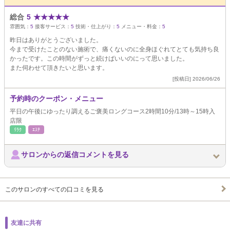
総合
5
★
★
★
★
★
雰囲気：
5
接客サービス：
5
技術・仕上がり：
5
メニュー・料金：
5
昨日はありがとうございました。
今まで受けたことのない施術で、痛くないのに全身ほぐれてとても気持ち良
かったです。この時間がずっと続けばいいのにって思いました。
また伺わせて頂きたいと思います。
[投稿日] 2026/06/26
予約時のクーポン・メニュー
平日の午後にゆったり調えるご褒美ロングコース2時間10分/13時～15時入
店限
ﾘﾗｸ
ｴｽﾃ
サロンからの返信コメントを見る
このサロンのすべての口コミを見る
友達に共有