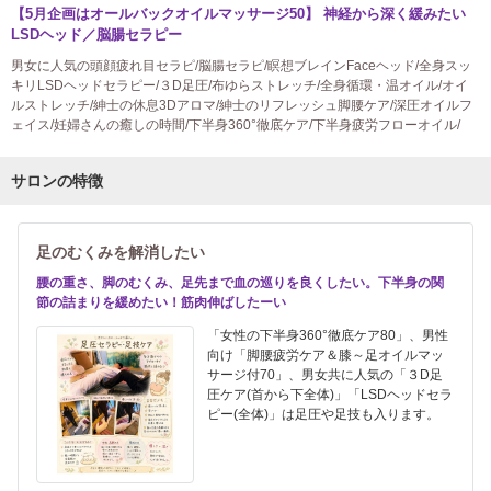
【5月企画はオールバックオイルマッサージ50】 神経から深く緩みたい
LSDヘッド／脳腸セラピー
男女に人気の頭顔疲れ目セラピ/脳腸セラピ/瞑想ブレインFaceヘッド/全身スッ
キリLSDヘッドセラピー/３D足圧/布ゆらストレッチ/全身循環・温オイル/オイ
ルストレッチ/紳士の休息3Dアロマ/紳士のリフレッシュ脚腰ケア/深圧オイルフ
ェイス/妊婦さんの癒しの時間/下半身360°徹底ケア/下半身疲労フローオイル/
サロンの特徴
足のむくみを解消したい
腰の重さ、脚のむくみ、足先まで血の巡りを良くしたい。下半身の関
節の詰まりを緩めたい！筋肉伸ばしたーい
「女性の下半身360°徹底ケア80」、男性
向け「脚腰疲労ケア＆膝～足オイルマッ
サージ付70」、男女共に人気の「３D足
圧ケア(首から下全体)」「LSDヘッドセラ
ピー(全体)」は足圧や足技も入ります。