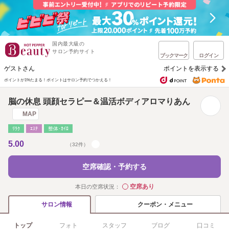
国内最大級の
サロン予約サイト
ブックマーク
ログイン
ゲストさん
ポイントを表示する
ポイントが1%たまる！
ポイントはサロン予約でつかえる！
脳の休息 頭顔セラピー＆温活ボディアロマりあん
MAP
ﾘﾗｸ
ｴｽﾃ
整体･ｶｲﾛ
5.00
（32件）
空席確認・予約する
空席あり
本日の空席状況：
◯
クーポン・メニュー
サロン情報
トップ
フォト
スタッフ
ブログ
口コミ