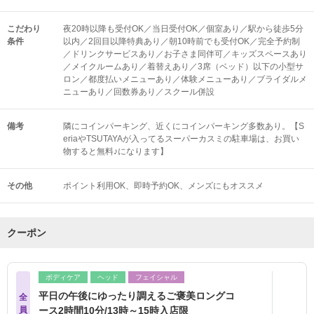
こだわり
夜20時以降も受付OK／当日受付OK／個室あり／駅から徒歩5分
条件
以内／2回目以降特典あり／朝10時前でも受付OK／完全予約制
／ドリンクサービスあり／お子さま同伴可／キッズスペースあり
／メイクルームあり／着替えあり／3席（ベッド）以下の小型サ
ロン／都度払いメニューあり／体験メニューあり／ブライダルメ
ニューあり／回数券あり／スクール併設
備考
隣にコインパーキング、近くにコインパーキング多数あり。【S
eriaやTSUTAYAが入ってるスーパーカスミの駐車場は、お買い
物すると無料♪になります】
その他
ポイント利用OK
即時予約OK
メンズにもオススメ
クーポン
ボディケア
ヘッド
フェイシャル
平日の午後にゆったり調えるご褒美ロングコ
全
員
ース2時間10分/13時～15時入店限