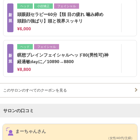
ヘッド
小顔矯正
フェイシャル
頭眼顔セラピー60分【頚 目の疲れ 噛み締め
新
規
頭顔の強ばり】頭と視界スッキリ
¥6,000
ヘッド
フェイシャル
瞑想ブレインフェイシャルヘッド80(男性可)神
新
規
経過敏dayに／10890→8800
¥8,800
このサロンのすべてのクーポンを見る
サロンの口コミ
サロンPick Up
まーちゃんさん
（女性/40代/主婦）