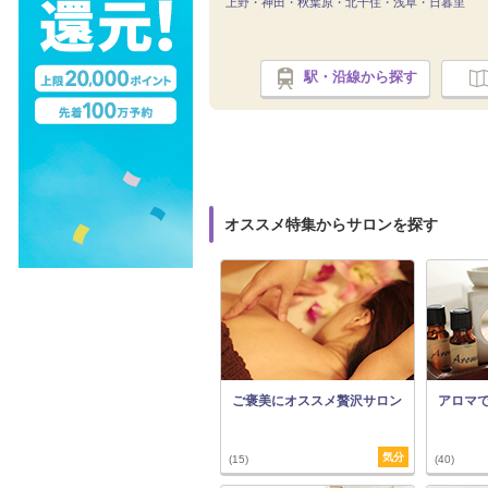
上野・神田・秋葉原・北千住・浅草・日暮里
駅・沿線から探す
オススメ特集からサロンを探す
ご褒美にオススメ贅沢サロン
アロマ
気分
(15)
(40)