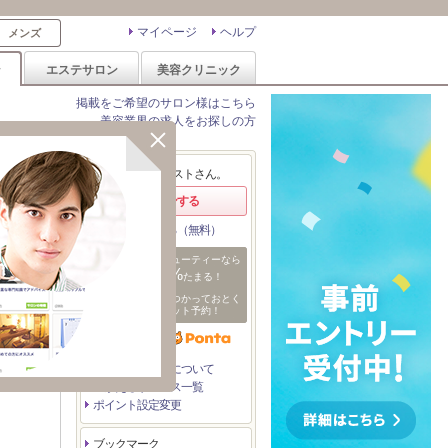
マイページ
ヘルプ
メンズ
ン
エステサロン
美容クリニック
掲載をご希望のサロン様はこちら
美容業界の求人をお探しの方
エリア変更
ようこそ、ゲストさん。
ログインする
会員登録する（無料）
ホットペッパービューティーなら
1%
ポイントが
たまる！
ためたポイントをつかっておとく
日
にサロンをネット予約！
付
を
指
定
たまるポイントについて
つかえるサービス一覧
ポイント設定変更
ブックマーク