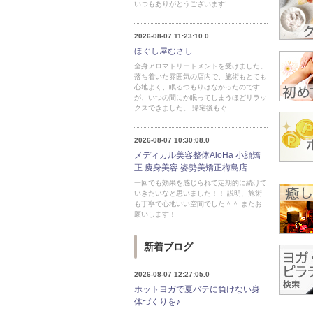
いつもありがとうございます!
2026-08-07 11:23:10.0
ほぐし屋むさし
全身アロマトリートメントを受けました。
落ち着いた雰囲気の店内で、施術もとても
心地よく、眠るつもりはなかったのです
が、いつの間にか眠ってしまうほどリラッ
クスできました。 帰宅後もぐ…
2026-08-07 10:30:08.0
メディカル美容整体AloHa 小顔矯
正 痩身美容 姿勢美矯正梅島店
一回でも効果を感じられて定期的に続けて
いきたいなと思いました！！ 説明、施術
も丁寧で心地いい空間でした＾＾ またお
願いします！
新着ブログ
2026-08-07 12:27:05.0
ホットヨガで夏バテに負けない身
体づくりを♪