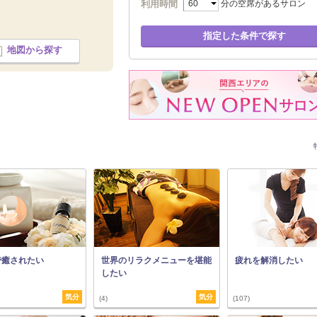
利用時間
分の空席があるサロン
指定した条件で探す
地図から探す
で癒されたい
世界のリラクメニューを堪能
疲れを解消したい
したい
気分
気分
(4)
(107)