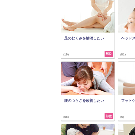
足のむくみを解消したい
ヘッド
部位
(19)
(81)
腰のつらさを改善したい
フット
部位
(66)
(5)