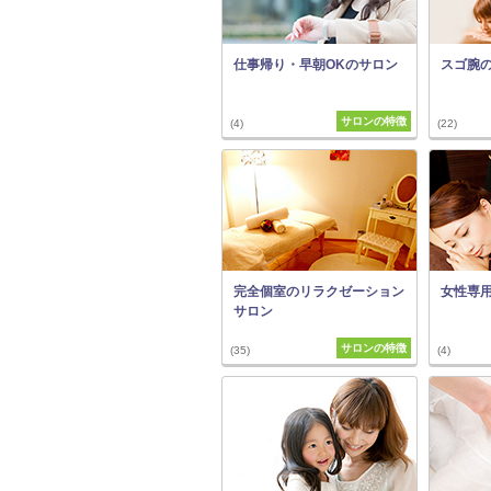
仕事帰り・早朝OKのサロン
スゴ腕
サロンの特徴
(4)
(22)
完全個室のリラクゼーション
女性専
サロン
サロンの特徴
(35)
(4)