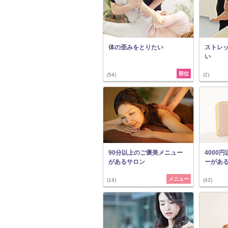
体の歪みをとりたい
ストレ
い
部位
(54)
(2)
90分以上のご褒美メニュー
4000
があるサロン
ーがあ
メニュー
(14)
(42)