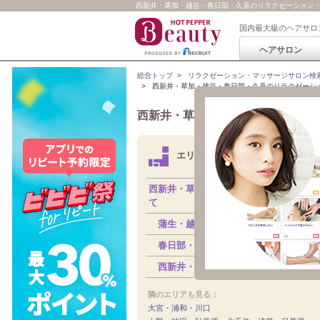
西新井・草加・越谷・春日部・久喜のリラクゼーション
国内最大級のヘアサロ
ヘアサロン
総合トップ
>
リラクゼーション・マッサージサロン検
>
西新井・草加・越谷・春日部・久喜のリラクゼーシ
西新井・草加・越谷・春日部・久喜
エリアから探す
西新井・草加・越谷・春日部・久喜すべ
て
蒲生・越谷
（236）
春日部・久喜・羽生
（186）
西新井・竹ノ塚・草加
（166）
隣のエリアも見る：
大宮・浦和・川口