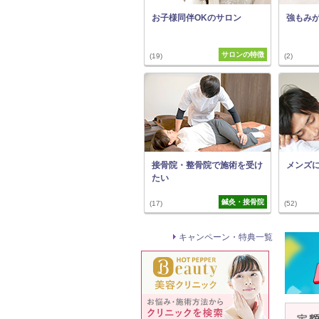
お子様同伴OKのサロン
強もみ
サロンの特徴
(19)
(2)
接骨院・整骨院で施術を受け
メンズ
たい
鍼灸・接骨院
(17)
(52)
キャンペーン・特典一覧