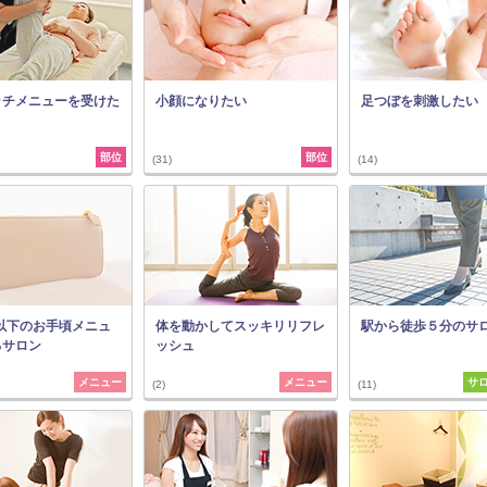
ッチメニューを受けた
小顔になりたい
足つぼを刺激したい
部位
部位
(31)
(14)
円以下のお手頃メニュ
体を動かしてスッキリリフレ
駅から徒歩５分のサ
るサロン
ッシュ
メニュー
メニュー
サ
(2)
(11)