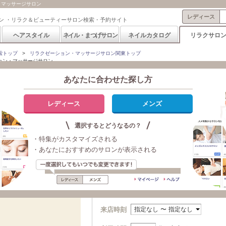
・マッサージサロン
レディース
ン ・リラク＆ビューティーサロン検索・予約サイト
ヘアスタイル
ネイル・まつげサロン
ネイルカタログ
リラクサロ
索トップ
>
リラクゼーション・マッサージサロン関東トップ
ョン・マッサージサロン
あなたに合わせた探し方
のリラクゼーションサロン検索・予約
レディース
メンズ
選択するとどうなるの？
日付・来店時刻から探す
・特集がカスタマイズされる
・あなたにおすすめのサロンが表示される
今日
明日
Fri Aug 07
Sat Aug 08
13:10:18 JST
13:10:18 JST
2026
2026
来店時刻
指定なし
〜
指定なし