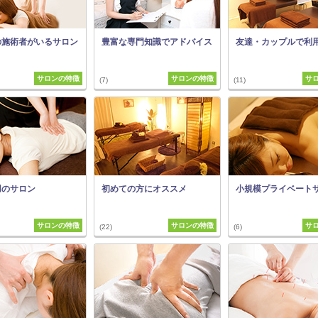
の施術者がいるサロン
豊富な専門知識でアドバイス
友達・カップルで利
サロンの特徴
サロンの特徴
サ
(7)
(11)
用のサロン
初めての方にオススメ
小規模プライベート
サロンの特徴
サロンの特徴
サ
(22)
(6)