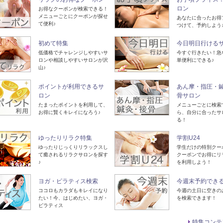
ロン
お得なクーポンが検索できる！
メニューごとにクーポンが探せ
あなたに合ったお得
て便利♪
つけて、予約しよう
初めて特集
今日明日行ける
低価格でチャレンジしやすいサ
今すぐ行きたい！急
ロンや相談しやすいサロンが沢
単便利にできる♪
山♪
ポイントが利用できるサ
あん摩・指圧・
ロン
骨サロン
たまったポイントを利用して、
メニューごとに検索
お得に賢くキレイになろう♪
ら、自分に合ったサ
る！
ゆったりリラク特集
学割U24
ゆったりじっくりリラックスし
学生だけの特別クー
て癒されるリラクサロンを探す
クーポンでお得にリ
♪
を利用しよう！
ヨガ・ピラティス検索
今週末予約でき
ココロもカラダもキレイになり
今週の土日に空きの
たい！今、はじめたい、ヨガ・
を検索できます！
ピラティス
特集コンテ