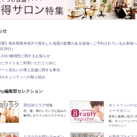
らせ
重要】熊本県熊本地方で発生した地震の影響のある地域へご予約されているお客様へ（
月28日）
SL3.0の脆弱性に関するお知らせ
全にサイトをご利用いただくために
マート支払いの導入店舗に関する事項
報セキュリティへの取り組み
auty編集部セレクション
部位別リラク特集
ホットペッパー
ィーマガジン
顔、腰、脚のいろいろな悩みの
解消にオススメのリラクサロン
美容と健康に役立つ
載。ホットペッパー
ーマガジン！
リラクのお得なクーポン
お手頃プライス