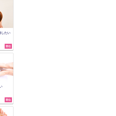
善したい
部位
い
部位