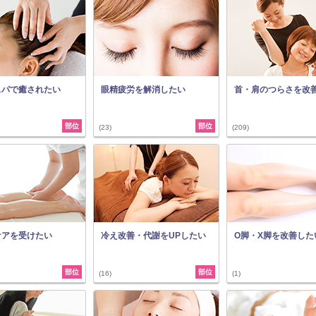
スパで癒されたい
眼精疲労を解消したい
首・肩のつらさを改
部位
部位
(23)
(209)
ケアを受けたい
冷え改善・代謝をUPしたい
O脚・X脚を改善した
部位
部位
(16)
(1)