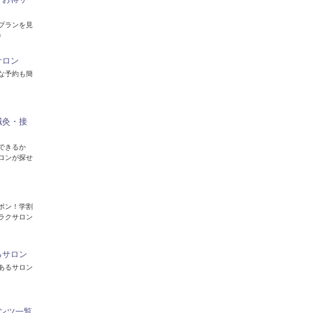
プランを見
♪
サロン
な予約も簡
鍼灸・接
できるか
ロンが探せ
ポン！学割
ラクサロン
るサロン
あるサロン
ンツ一覧