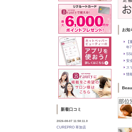
お知
【
年7
S
安
ス
情
Be
新着口コミ
2026-08-07 11:58:11.0
CUREPRO 草加店