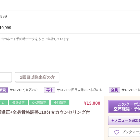
,999
10,999
uty経由のネット予約時データをもとに集計しています。
2回目以降来店の方
新規
サロンに初来店の方
再来
サロンに2回目以降にご来店の方
全員
サロンにご
¥13,000
イロ
骨盤矯正
OX脚矯正
小顔矯正
このクーポ
空席確認・予
顔矯正+全身骨格調整110分★カウンセリング付
メニューを追加
ブックマー