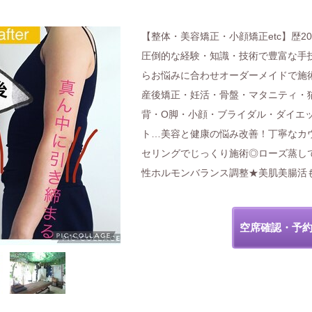
【整体・美容矯正・小顔矯正etc】歴2
圧倒的な経験・知識・技術で豊富な手
らお悩みに合わせオーダーメイドで施
産後矯正・妊活・骨盤・マタニティ・
背・O脚・小顔・ブライダル・ダイエ
ト…美容と健康の悩み改善！丁寧なカ
セリングでじっくり施術◎ローズ蒸し
性ホルモンバランス調整★美肌美腸活
空席確認・予