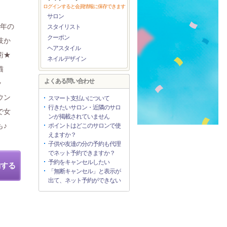
ログインすると会員情報に保存できます
サロン
0年の
スタイリスト
クーポン
技か
ヘアスタイル
術★
ネイルデザイン
猫
よくある問い合わせ
ッ
ウン
スマート支払いについて
行きたいサロン・近隣のサロ
で女
ンが掲載されていません
も♪
ポイントはどこのサロンで使
えますか？
子供や友達の分の予約も代理
でネット予約できますか？
予約をキャンセルしたい
約する
「無断キャンセル」と表示が
出て、ネット予約ができない