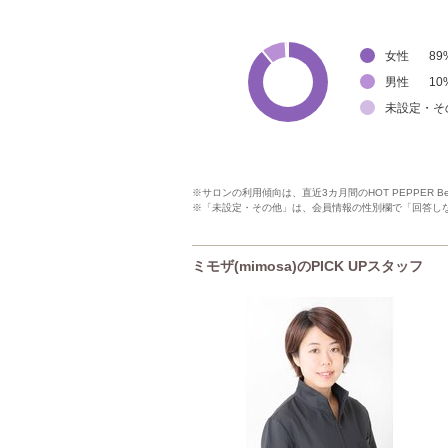
女性
89
男性
10
未設定・そ
※サロンの利用傾向は、直近3カ月間のHOT PEPPER 
※「未設定・その他」は、会員情報の性別欄で「回答し
ミモザ(mimosa)のPICK UPスタッフ