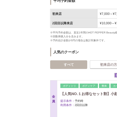
平均予約金額
初来店
¥7,000～¥7
2回目以降来店
¥10,000～¥
※平均予約金額は、直近1年間のHOT PEPPER Bea
※回数券購入分を含みます。
※予約合計金額が0円の場合は集計対象外です。
人気のクーポン
すべて
初来店の方
ボディトリ
ボディケア
整体
カ
【人気NO.１お得なセット割】小
全
提示条件：
予約時
員
利用条件：
2回目以降