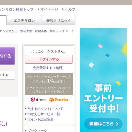
ョンサロン検索トップ
マイページ
ヘルプ
ン
エステサロン
美容クリニック
ロン自由が丘・学芸大学・武蔵小杉・菊名トップ
>
ミ
ようこそ、ゲストさん。
約する
ログインする
会員登録する（無料）
クする
ホットペッパービューティーなら
1%
ポイントが
たまる！
ためたポイントをつかっておとく
にサロンをネット予約！
たまるポイントについて
つかえるサービス一覧
ポイント設定変更
し/
ブックマーク