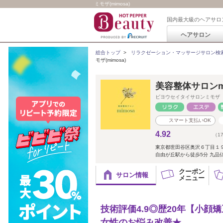
ミモザ(mimosa)
国内最大級のヘアサロ
ヘアサロン
総合トップ
>
リラクゼーション・マッサージサロン検
モザ(mimosa)
美容整体サロンmi
ビヨウセイタイサロンミモザ
スマート支払いOK
4.92
（1
東京都世田谷区奥沢６丁目１
自由が丘駅から徒歩5分 九品
クーポン
サロン情報
メニュー
技術評価4.9◎歴20年【小顔
女性のお悩み改善★