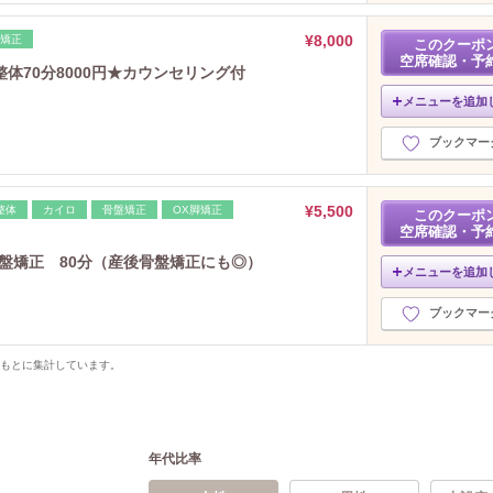
¥8,000
脚矯正
このクーポ
空席確認・予
体70分8000円★カウンセリング付
メニューを追加
ブックマー
¥5,500
整体
カイロ
骨盤矯正
OX脚矯正
このクーポ
空席確認・予
骨盤矯正 80分（産後骨盤矯正にも◎）
メニューを追加
ブックマー
をもとに集計しています。
年代比率