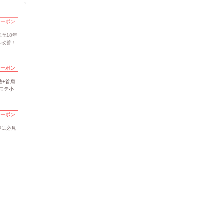
クーポン
歴18年
ら改善！
クーポン
整+首肩
♪モテ小
クーポン
善に必見
！