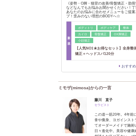
《姿勢・O脚・猫背の改善/骨盤矯正・肋
などなんでもお悩みお聞かせください！丁
あなたのお悩みに合わせメニューをご提案
プ！歪みのない理想のBODYへ☆
ボディトリ
ボディケア
整体
カイロ
骨盤矯正
OX脚矯正
新
小顔矯正
規
【人気NO1★お得なセット】全身整
矯正＋ヘッドスパ120分
おすすめ
ミモザ(mimosa)からの一言
藤川 直子
セラピスト
この道一筋20年。4年
拿や痩身、ヨガインスト
てオーダーメイドで施術
日々進化中。美容や健康