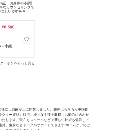
骨矯正・お身体の不調》
寧なカウンセリングで
♪美しい姿勢をキー
¥8,500
体＋小顔
クーポンをもっと見る
前に独立し自由が丘に開業しました。整体はもちろん中国推
ラクター資格も取得。様々な手技を取得しお悩みに合わせ
いたします。現在もスクールなどで新しい技術も勉強して
維持、痩身などトータルサポートできます!ホームケアのご