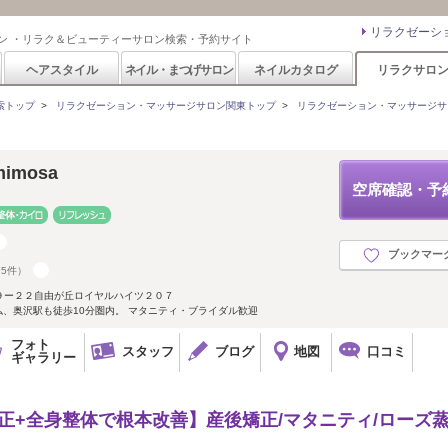
リラクゼーシ
ン ・リラク＆ビューティーサロン検索・予約サイト
ヘアスタイル
ネイル・まつげサロン
ネイルカタログ
リラクサロ
索トップ
>
リラクゼーション・マッサージサロン関東トップ
>
リラクゼーション・マッサージサ
mosa
空席確認・予
ブックマー
75件）
９ー２２自由が丘ロイヤルハイツ２０７
仏、奥沢駅も徒歩10分圏内。 マタニティ・ブライダル歓迎
フォト
スタッフ
ブログ
地図
口コミ
ギャラリー
矯正+全身整体で根本改善】産後矯正/マタニティ/ローズ蒸