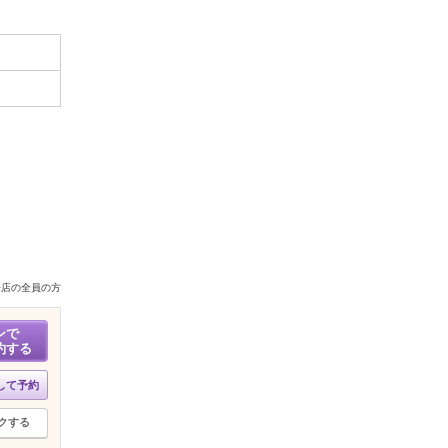
来店の全員の方
ンで
約する
して予約
クする