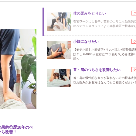
体の歪みをとりたい
在宅ワークによる辛い首肩のコリにも効果的◎
のベテランスタッフによる本格矯正で根本か
小顔になりたい
【モテ小顔】小顔矯正+リンパ流し+頭蓋骨調
ほぐし￥4980☆左右差/エラ張り/たるみ改善
顔へ
首・肩のつらさを改善したい
首・肩の慢性的な辛さが取れない方の根本改
◎お悩みがある方はなんでもご相談ください
果的◎歴18年のベ
から改善！