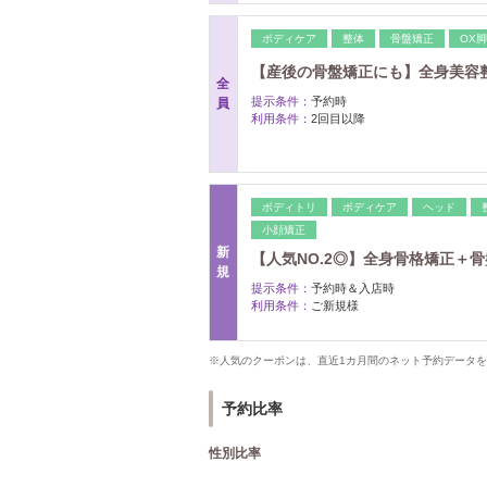
ボディケア
整体
骨盤矯正
OX
【産後の骨盤矯正にも】全身美容整
全
提示条件：
予約時
員
利用条件：
2回目以降
ボディトリ
ボディケア
ヘッド
小顔矯正
新
【人気NO.2◎】全身骨格矯正＋
規
提示条件：
予約時＆入店時
利用条件：
ご新規様
※人気のクーポンは、直近1カ月間のネット予約データ
予約比率
性別比率