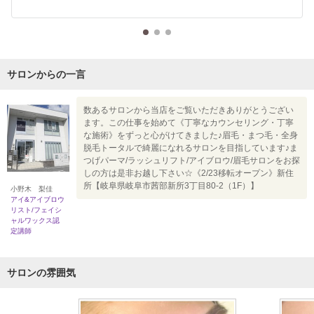
サロンからの一言
数あるサロンから当店をご覧いただきありがとうござい
ます。この仕事を始めて《丁寧なカウンセリング・丁寧
な施術》をずっと心がけてきました♪眉毛・まつ毛・全身
脱毛トータルで綺麗になれるサロンを目指しています♪ま
つげパーマ/ラッシュリフト/アイブロウ/眉毛サロンをお探
しの方は是非お越し下さい☆《2/23移転オープン》新住
所【岐阜県岐阜市茜部新所3丁目80-2（1F）】
小野木 梨佳
アイ&アイブロウ
リスト/フェイシ
ャルワックス認
定講師
サロンの雰囲気