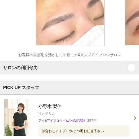
お客様の自眉毛を活かしモテ眉に☆#メンズアイブロウサロン
サロンの利用傾向
PICK UP スタッフ
小野木 梨佳
オノギ リカ
アイ&アイブロウ・WAX認定講師
（歴7年）
似合わせアイブロウ/まつ毛お任せ下さい