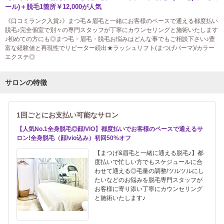
ール)＋脱毛1箇所￥12,000が人気
《口コミランク入賞♪》まつ毛＆眉毛と一緒にお客様のペースで通える都度払い
脱毛♪完全個室で別々の専門スタッフが丁寧にカウンセリングと施術いたします
♪初めての方にも◎まつ毛・眉毛・脱毛お悩みはどんな事でもご相談下さい♪豊
富な経験値と再現性でリピーター続出★ラッシュリフト(まつげパーマ)/カラー
エクステ◎
サロンの特徴
1回ごとにお支払い可能なサロン
【人気No.1全身脱毛◎顔/VIO】都度払いでお客様のペースで通えるサ
ロン!全身脱毛（顔/vio込み）初回50%オフ
【まつげ&眉毛と一緒に通える脱毛♪】都
度払いで忙しい方でもスケジュールに合
わせて通える◎毛量の調整/ツルツルにし
たいなどのお悩みを脱毛専門スタッフが
お客様に寄り添い丁寧にカウンセリング
と施術いたします♪