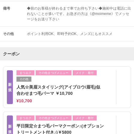
備考
◆前のお客様が終わるまで車でお待ち下さい◆施術中は電話に出
れないことが多いです。お急ぎの方は《@moimeme》でメッセ
ージをお送り下さい
その他
ポイント利用OK
即時予約OK
メンズにもオススメ
クーポン
まつエク
その他まつげメニュー
メイク・着付
その他
新
人気☆美眉スタイリング(アイブロウ/眉毛)似
規
合わせまつ毛パーマ ￥10,700
¥10,700
まつエク
その他まつげメニュー
メイク・着付
平日限定☆まつ毛パーマクーポン♪(オプション
新
規
トリートメント付き♪)￥5800