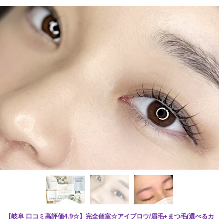
【岐阜 口コミ高評価4.9☆】完全個室☆アイブロウ/眉毛+まつ毛(選べるカ