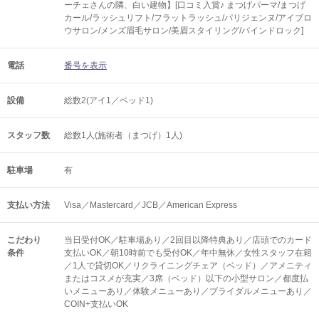
ーチェさんの隣、白い建物】[口コミ入賞♪ まつげパーマ/まつげ
カール/ラッシュリフト/フラットラッシュ/パリジェンヌ/アイブロ
ウサロン/メンズ眉毛サロン/美眉スタイリング/バインドロック]
電話
番号を表示
設備
総数2(アイ1／ベッド1)
スタッフ数
総数1人(施術者（まつげ）1人)
駐車場
有
支払い方法
Visa／Mastercard／JCB／American Express
こだわり
当日受付OK／駐車場あり／2回目以降特典あり／店頭でのカード
条件
支払いOK／朝10時前でも受付OK／年中無休／女性スタッフ在籍
／1人で貸切OK／リクライニングチェア（ベッド）／アメニティ
またはコスメが充実／3席（ベッド）以下の小型サロン／都度払
いメニューあり／体験メニューあり／ブライダルメニューあり／
COIN+支払いOK