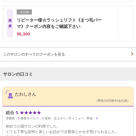
その他
リピーター様☆ラッシュリフト《まつ毛パー
再
来
マ》クーポン内容をご確認下さい
¥6,300
このサロンのすべてのクーポンを見る
サロンの口コミ
サロンPick Up
たわしさん
（男性/20代後半/会社員）
総合
5
★
★
★
★
★
雰囲気：
5
接客サービス：
5
技術・仕上がり：
5
メニュー・料金：
5
初めての眉サロンの利用でした。
とても丁寧な説明と楽しいお話ができ緊張とかせず受けられました。