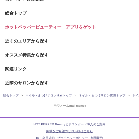
総合トップ
ホットペッパービューティー アプリをゲット
近くのエリアから探す
オススメ特集から探す
関連リンク
近隣のサロンから探す
総合トップ
ネイル・まつげサロン検索トップ
ネイル・まつげサロン東海トップ
ネイ
モワメーム(moi meme)
HOT PEPPER Beautyとサロンボード導入のご案内
掲載をご希望のサロン様はこちら
ID・会員規約
プライバシーポリシー
利用規約