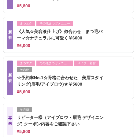
¥5,800
まつエク
その他まつげメニュー
《人気☆美容液仕上げ》似合わせ まつ毛パ
新
規
ーマ☆ナチュラルに可愛く￥6000
¥6,000
まつエク
その他まつげメニュー
メイク・着付
その他
新
☆予約率No.1☆骨格に合わせた 美眉スタイ
規
リング(眉毛/アイブロウ)★￥5600
¥5,600
その他
リピーター様（アイブロウ・眉毛 デザイニン
再
来
グ) クーポン内容をご確認下さい
¥5,800