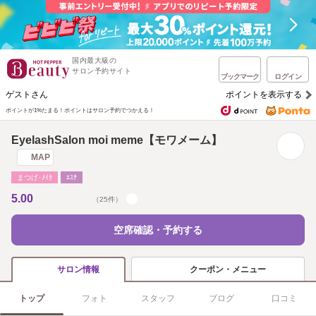
国内最大級の
サロン予約サイト
ブックマーク
ログイン
ゲストさん
ポイントを表示する
ポイントが1%たまる！
ポイントはサロン予約でつかえる！
EyelashSalon moi meme【モワメーム】
MAP
まつげ･ﾒｲｸ
ｴｽﾃ
5.00
（25件）
空席確認・予約する
クーポン・メニュー
サロン情報
トップ
フォト
スタッフ
ブログ
口コミ