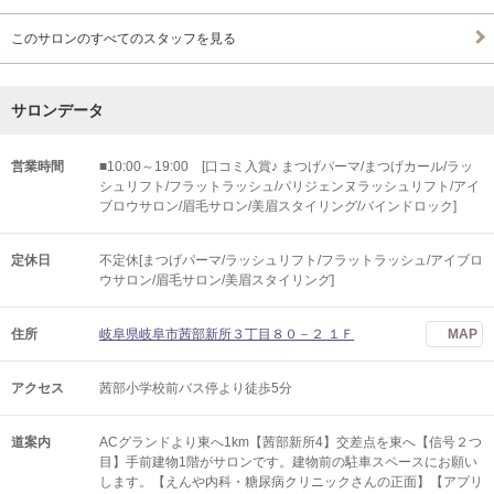
このサロンのすべてのスタッフを見る
サロンデータ
営業時間
■10:00～19:00 [口コミ入賞♪ まつげパーマ/まつげカール/ラッ
シュリフト/フラットラッシュ/パリジェンヌラッシュリフト/アイ
ブロウサロン/眉毛サロン/美眉スタイリング/バインドロック]
定休日
不定休[まつげパーマ/ラッシュリフト/フラットラッシュ/アイブロ
ウサロン/眉毛サロン/美眉スタイリング]
住所
岐阜県岐阜市茜部新所３丁目８０－２ １Ｆ
MAP
アクセス
茜部小学校前バス停より徒歩5分
道案内
ACグランドより東へ1km【茜部新所4】交差点を東へ【信号２つ
目】手前建物1階がサロンです。建物前の駐車スペースにお願い
します。【えんや内科・糖尿病クリニックさんの正面】【アプリ