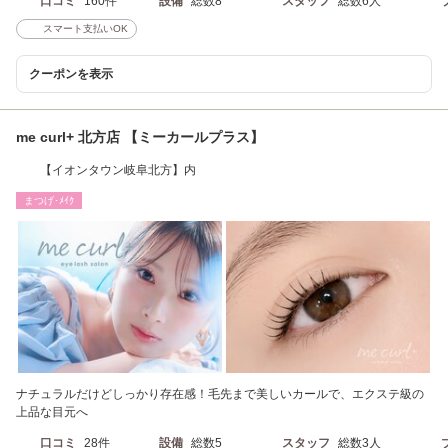
口コミ
160件
設備
総数8
スタッフ
総数6人
スマート支払いOK
クーポンを表示
me curl+ 北方店 【ミーカールプラス】
【イオンタウン岐阜北方】内
まつげ･ﾒｲｸ
ナチュラルだけどしっかり存在感！毛先まで美しいカールで、エクステ級の
上品な目元へ
口コミ
28件
設備
総数5
スタッフ
総数3人