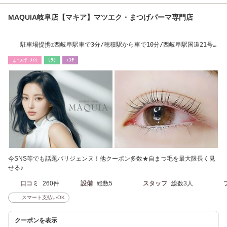
MAQUIA岐阜店【マキア】マツエク・まつげパーマ専門店
駐車場提携◎西岐阜駅車で3分/穂積駅から車で10分/西岐阜駅国道21号線
沿い
まつげ･ﾒｲｸ
ﾘﾗｸ
ｴｽﾃ
今SNS等でも話題パリジェンヌ！他クーポン多数★自まつ毛を最大限長く見
せる♪
口コミ
260件
設備
総数5
スタッフ
総数3人
スマート支払いOK
クーポンを表示