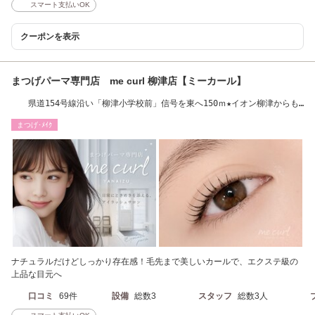
スマート支払いOK
クーポンを表示
まつげパーマ専門店 me curl 柳津店【ミーカール】
県道154号線沿い「柳津小学校前」信号を東へ150ｍ★イオン柳津からも
車で4分★
まつげ･ﾒｲｸ
ナチュラルだけどしっかり存在感！毛先まで美しいカールで、エクステ級の
上品な目元へ
口コミ
69件
設備
総数3
スタッフ
総数3人