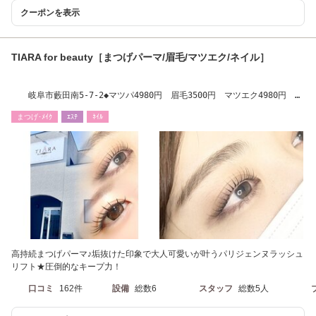
クーポンを表示
TIARA for beauty［まつげパーマ/眉毛/マツエク/ネイル］
岐阜市藪田南5‐7‐2◆マツパ4980円 眉毛3500円 マツエク4980円
＆ヘルシー7800円
まつげ･ﾒｲｸ
ｴｽﾃ
ﾈｲﾙ
高持続まつげパーマ♪垢抜けた印象で大人可愛いが叶うパリジェンヌラッシュ
リフト★圧倒的なキープ力！
口コミ
162件
設備
総数6
スタッフ
総数5人