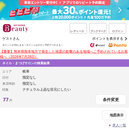
レディース
ブックマーク
ログイン
ゲストさん
ポイントを表示する
ポイントが1%たまる！
ポイントはサロン予約でつかえる！
【重要】熊本県熊本地方で発生した地震の影響のある地域へご予約されているお客
様へ（2026年7月28日）
ネイル・まつげサロンの検索結果
岐阜
エリア
指定なし
日付
指定なし
来店時刻
ナチュラル上品な目元にしたい
特集
77
条件変更
件
地図表示
求人一覧