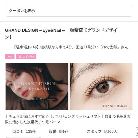
クーポンを表示
GRAND DESIGN～Eye&Nail～ 穂積店【グランドデザイ
ン】
【駐車場あり◎】穂積駅から車で4分。国道21号沿い「ゆで太郎」さんの
隣。
ﾈｲﾙ
まつげ･ﾒｲｸ
ナチュラル派におすすめ☆【パリジェンヌラッシュリフト】自まつ毛を最大
限に活かした次世代まつ毛パーマ!
口コミ
138件
設備
総数7
スタッフ
総数6人