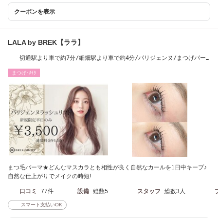
クーポンを表示
LALA by BREK【ララ】
切通駅より車で約7分/細畑駅より車で約4分/パリジェンヌ/まつげパー
マ/マツエク/岐南
まつげ･ﾒｲｸ
まつ毛パーマ★どんなマスカラとも相性が良く自然なカールを1日中キープ♪
自然な仕上がりでメイクの時短!
口コミ
77件
設備
総数5
スタッフ
総数3人
スマート支払いOK