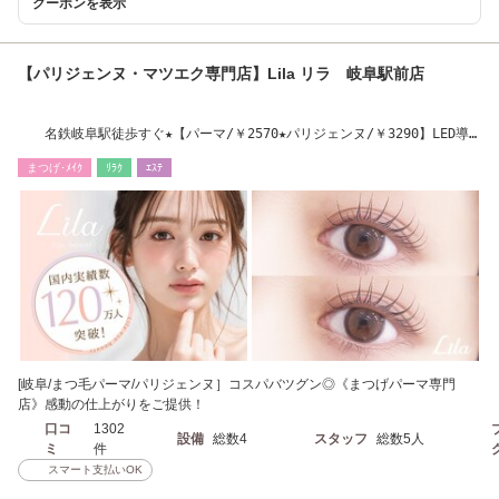
クーポンを表示
【パリジェンヌ・マツエク専門店】Lila リラ 岐阜駅前店
名鉄岐阜駅徒歩すぐ★【パーマ/￥2570★パリジェンヌ/￥3290】LED導
入店
まつげ･ﾒｲｸ
ﾘﾗｸ
ｴｽﾃ
[岐阜/まつ毛パーマ/パリジェンヌ］コスパバツグン◎《まつげパーマ専門
店》感動の仕上がりをご提供！
口コ
1302
設備
総数4
スタッフ
総数5人
ミ
件
スマート支払いOK