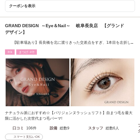
クーポンを表示
GRAND DESIGN ～Eye＆Nail～ 岐阜長良店 【グランド
デザイン】
【駐車場あり】長良橋を北に渡りきった交差点をすぎ、1本目を左折した
すぐ右手です。
ﾈｲﾙ
まつげ･ﾒｲｸ
ナチュラル派におすすめ☆【パリジェンヌラッシュリフト】自まつ毛を最大
限に活かした次世代まつ毛パーマ!
口コミ
106件
設備
総数9
スタッフ
総数6人
スマート支払いOK