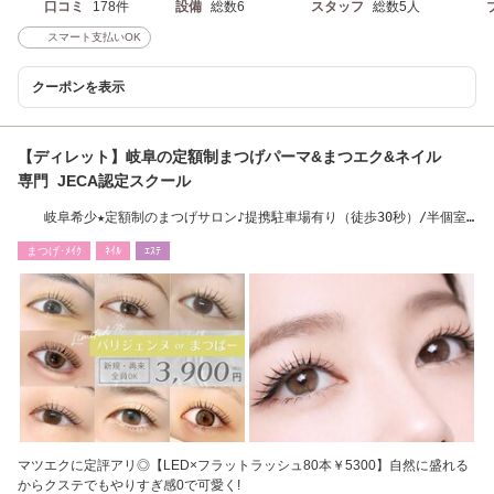
口コミ
178件
設備
総数6
スタッフ
総数5人
スマート支払いOK
クーポンを表示
【ディレット】岐阜の定額制まつげパーマ&まつエク&ネイル
専門 JECA認定スクール
岐阜希少★定額制のまつげサロン♪提携駐車場有り（徒歩30秒）/半個室/
名鉄岐阜2分!
まつげ･ﾒｲｸ
ﾈｲﾙ
ｴｽﾃ
マツエクに定評アリ◎【LED×フラットラッシュ80本￥5300】自然に盛れる
からクステでもやりすぎ感0で可愛く!