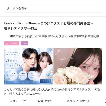
クーポンを表示
Eyelash Salon Blanc～まつげエクステと眉の専門美容室～
岐阜シティタワー43店
JR岐阜駅から徒歩3分/名鉄岐阜駅から徒歩5分/岐阜市駅西駐車場利用の
み2時間無料
まつげ･ﾒｲｸ
ｴｽﾃ
ふんわり可愛く自然に盛れる♪大人女子のための目元ケアでナチュラル×可愛
さで叶えるまつ毛メニュー☆
口コミ
82件
設備
総数5
スタッフ
総数5人