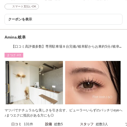
スマート支払いOK
クーポンを表示
Amina.岐阜
【口コミ高評価多数】専用駐車場８台完備/岐阜駅からお車約5分/岐阜
東通り沿い
まつげ･ﾒｲｸ
マツパでナチュラルな美しさを引き出す、ビューラーいらずのパッチリeyeへ
♪まつエクに抵抗がある方にも◎
口コミ
131件
設備
総数5
スタッフ
総数3人