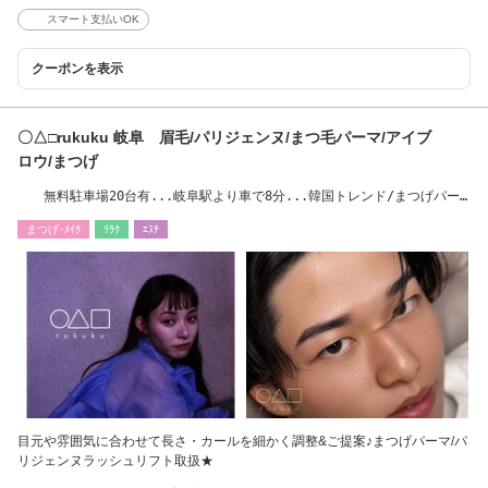
スマート支払いOK
クーポンを表示
〇△□rukuku 岐阜 眉毛/パリジェンヌ/まつ毛パーマ/アイブ
ロウ/まつげ
無料駐車場20台有...岐阜駅より車で8分...韓国トレンド/まつげパー
マ/マツエク/眉毛
まつげ･ﾒｲｸ
ﾘﾗｸ
ｴｽﾃ
目元や雰囲気に合わせて長さ・カールを細かく調整&ご提案♪まつげパーマ/パ
リジェンヌラッシュリフト取扱★