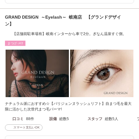
GRAND DESIGN ～Eyelash～ 岐南店 【グランドデザイ
ン】
【店舗前駐車場有】岐南インターから車で2分。ぎなん温泉すぐ側。
まつげ･ﾒｲｸ
ナチュラル派におすすめ☆【パリジェンヌラッシュリフト】自まつ毛を最大
限に活かした次世代まつ毛パーマ!
口コミ
88件
設備
総数5
スタッフ
総数5人
スマート支払いOK