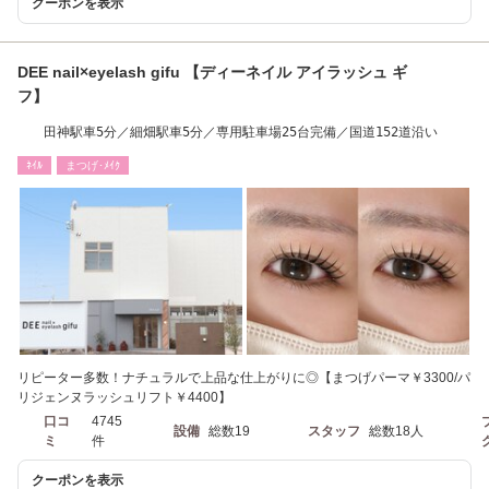
クーポンを表示
DEE nail×eyelash gifu 【ディーネイル アイラッシュ ギ
フ】
田神駅車5分／細畑駅車5分／専用駐車場25台完備／国道152道沿い
ﾈｲﾙ
まつげ･ﾒｲｸ
リピーター多数！ナチュラルで上品な仕上がりに◎【まつげパーマ￥3300/パ
リジェンヌラッシュリフト￥4400】
口コ
4745
設備
総数19
スタッフ
総数18人
ミ
件
クーポンを表示