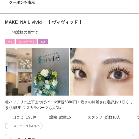
クーポンを表示
MAKE+NAIL vivid 【 ヴィヴィッド 】
河渡橋の西すぐ
ﾈｲﾙ
まつげ･ﾒｲｸ
ｴｽﾃ
瞳パッチリ☆上下まつげパーマ新規6380円！巻きの綺麗さに定評あり◎くっ
きり感UP マスカラパーマも人気♪
口コミ
195件
設備
総数15
スタッフ
総数10人
スマート支払いOK