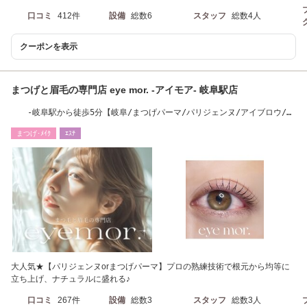
口コミ
412件
設備
総数6
スタッフ
総数4人
クーポンを表示
まつげと眉毛の専門店 eye mor. -アイモア- 岐阜駅店
-岐阜駅から徒歩5分【岐阜/まつげパーマ/パリジェンヌ/アイブロウ/美
眉/眉/マツエク】
まつげ･ﾒｲｸ
ｴｽﾃ
大人気★【パリジェンヌorまつげパーマ】プロの熟練技術で根元から均等に
立ち上げ、ナチュラルに盛れる♪
口コミ
267件
設備
総数3
スタッフ
総数3人