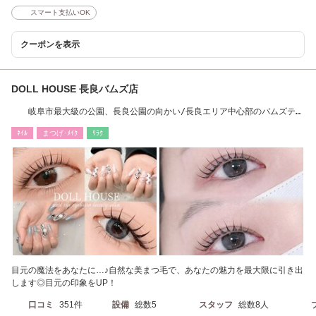
スマート支払いOK
クーポンを表示
DOLL HOUSE 長良バムズ店
岐阜市最大級の公園、長良公園の向かい/長良エリア中心部のバムズテラ
スの一階です。
ﾈｲﾙ
まつげ･ﾒｲｸ
ﾘﾗｸ
目元の魔法をあなたに…♪自然な美まつ毛で、あなたの魅力を最大限に引き出
します◎目元の印象をUP！
口コミ
351件
設備
総数5
スタッフ
総数8人