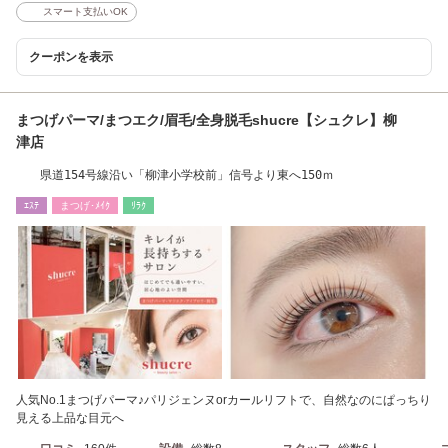
スマート支払いOK
クーポンを表示
まつげパーマ/まつエク/眉毛/全身脱毛shucre【シュクレ】柳
津店
県道154号線沿い「柳津小学校前」信号より東へ150ｍ
ｴｽﾃ
まつげ･ﾒｲｸ
ﾘﾗｸ
人気No.1まつげパーマ♪パリジェンヌorカールリフトで、自然なのにぱっちり
見える上品な目元へ