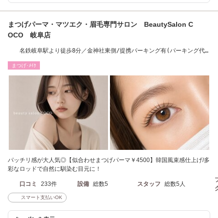
まつげパーマ・マツエク・眉毛専門サロン BeautySalon C
OCO 岐阜店
名鉄岐阜駅より徒歩8分／金神社東側/提携パーキング有(パーキング代
一部負担致します)
まつげ･ﾒｲｸ
パッチリ感が大人気◎【似合わせまつげパーマ￥4500】韓国風束感仕上げ/多
彩なロッドで自然に馴染む目元に！
口コミ
233件
設備
総数5
スタッフ
総数5人
スマート支払いOK