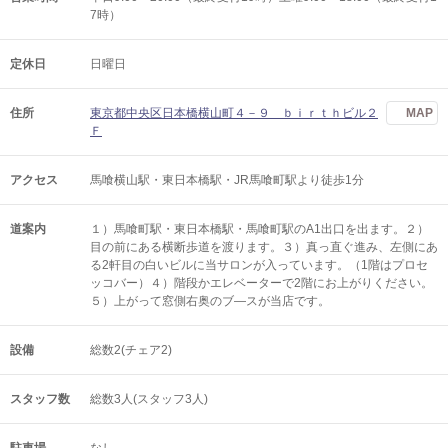
7時）
定休日
日曜日
住所
東京都中央区日本橋横山町４－９ ｂｉｒｔｈビル２
MAP
Ｆ
アクセス
馬喰横山駅・東日本橋駅・JR馬喰町駅より徒歩1分
道案内
１）馬喰町駅・東日本橋駅・馬喰町駅のA1出口を出ます。２）
目の前にある横断歩道を渡ります。３）真っ直ぐ進み、左側にあ
る2軒目の白いビルに当サロンが入っています。（1階はプロセ
ッコバー）４）階段かエレベーターで2階にお上がりください。
５）上がって窓側右奥のブ―スが当店です。
設備
総数2(チェア2)
スタッフ数
総数3人(スタッフ3人)