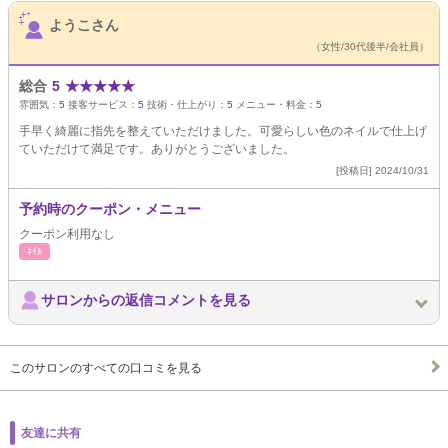
サロンPick Up
ようこさん
（女性/30代後半/会社員）
総合
5
★
★
★
★
★
雰囲気：
5
接客サービス：
5
技術・仕上がり：
5
メニュー・料金：
5
手早く綺麗に指先を整えていただけました。可愛らしい色のネイルで仕上げ
ていただけて満足です。ありがとうございました。
[投稿日] 2024/10/31
予約時のクーポン・メニュー
クーポン利用なし
ﾈｲﾙ
サロンからの返信コメントを見る
このサロンのすべての口コミを見る
友達に共有