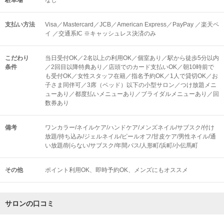
駐車場
なし
支払い方法
Visa／Mastercard／JCB／American Express／PayPay ／楽天ペ
イ ／交通系IC ※キャッシュレス決済のみ
こだわり
当日受付OK／2名以上の利用OK／個室あり／駅から徒歩5分以内
条件
／2回目以降特典あり／店頭でのカード支払いOK／朝10時前で
も受付OK／女性スタッフ在籍／指名予約OK／1人で貸切OK／お
子さま同伴可／3席（ベッド）以下の小型サロン／つけ放題メニ
ューあり／都度払いメニューあり／ブライダルメニューあり／回
数券あり
備考
ワンカラー/ネイルケア/ハンドケア/メンズネイル/サブスク/付け
放題/持ち込み/ジェルネイル/ピールオフ/甘皮ケア/男性ネイル/通
い放題/削らない/サブスク/年間パス/人形町/浜町/小伝馬町
その他
ポイント利用OK
即時予約OK
メンズにもオススメ
サロンの口コミ