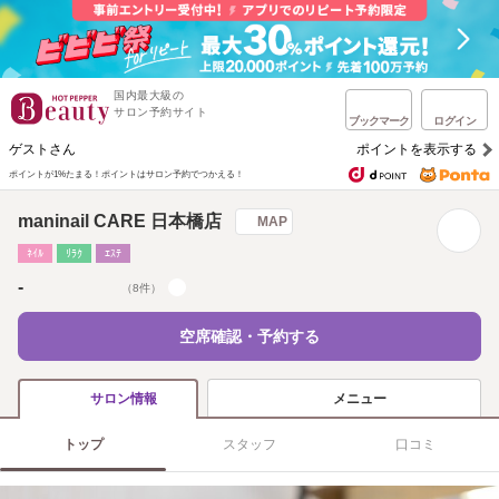
国内最大級の
サロン予約サイト
ブックマーク
ログイン
ゲストさん
ポイントを表示する
ポイントが1%たまる！
ポイントはサロン予約でつかえる！
maninail CARE 日本橋店
MAP
ﾈｲﾙ
ﾘﾗｸ
ｴｽﾃ
-
（8件）
空席確認・予約する
メニュー
サロン情報
トップ
スタッフ
口コミ