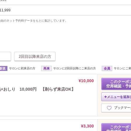
11,999
uty経由のネット予約時データをもとに集計しています。
2回目以降来店の方
新規
サロンに初来店の方
再来
サロンに2回目以降にご来店の方
全員
サロンにご
¥10,000
このクーポ
空席確認・予
+おしり 10,000円 【剃らず来店OK】
メニューを追加
ブックマー
¥3,300
このクーポ