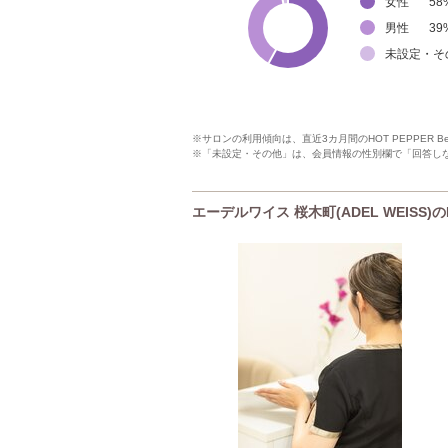
女性
58
男性
39
未設定・そ
※サロンの利用傾向は、直近3カ月間のHOT PEPPER 
※「未設定・その他」は、会員情報の性別欄で「回答し
エーデルワイス 桜木町(ADEL WEISS)の