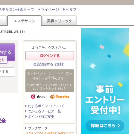
ステサロン検索トップ
マイページ
ヘルプ
ン
エステサロン
美容クリニック
ADEL WEISS)
ようこそ、ゲストさん。
約する
ログインする
あり
会員登録する（無料）
クする
ホットペッパービューティーなら
1%
ポイントが
たまる！
ためたポイントをつかっておとく
にサロンをネット予約！
たまるポイントについて
つかえるサービス一覧
ポイント設定変更
完全
ブックマーク
ログインすると会員情報に保存できます