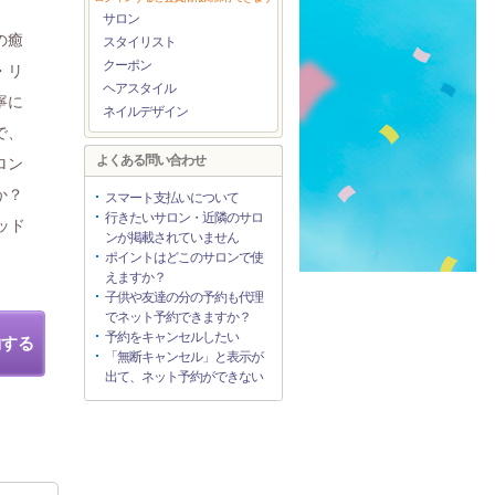
サロン
の癒
スタイリスト
クーポン
・リ
ヘアスタイル
寧に
ネイルデザイン
で、
よくある問い合わせ
ロン
か？
スマート支払いについて
行きたいサロン・近隣のサロ
ッド
ンが掲載されていません
ポイントはどこのサロンで使
えますか？
子供や友達の分の予約も代理
でネット予約できますか？
予約をキャンセルしたい
約する
「無断キャンセル」と表示が
出て、ネット予約ができない