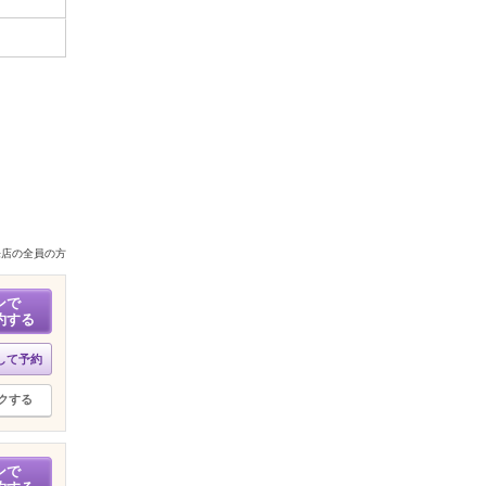
来店の全員の方
ンで
約する
して予約
クする
ンで