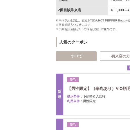
2回目以降来店
¥11,000～¥
※平均予約金額は、直近1年間のHOT PEPPER Bea
※回数券購入分を含みます。
※予約合計金額が0円の場合は集計対象外です。
人気のクーポン
すべて
初来店の方
脱毛
【男性限定】（睾丸あり）VIO脱毛
新
提示条件：
予約時＆入店時
規
利用条件：
男性限定
脱毛