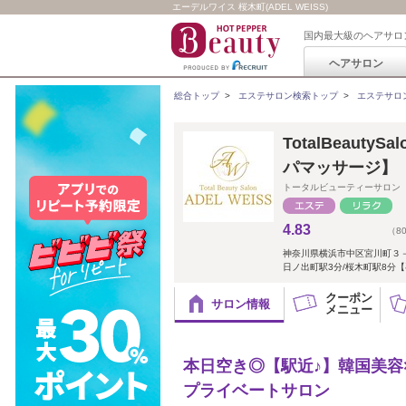
エーデルワイス 桜木町(ADEL WEISS)
国内最大級のヘアサロ
ヘアサロン
総合トップ
>
エステサロン検索トップ
>
エステサロ
TotalBeauty
パマッサージ】
トータルビューティーサロン
4.83
（8
神奈川県横浜市中区宮川町３
日ノ出町駅3分/桜木町駅8分【
クーポン
サロン情報
メニュー
本日空き◎【駅近♪】韓国美容
プライベートサロン