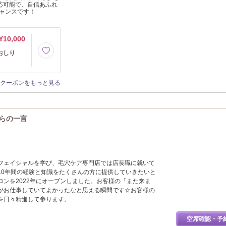
応可能で、自信あふれ
ャンスです！
¥10,000
+おしり
クーポンをもっと見る
からの一言
フェイシャルを学び、毛穴ケア専門店では店長職に就いて
10年間の経験と知識をたくさんの方に提供していきたいと
ロンを2022年にオープンしました。お客様の「また来ま
がお仕事していてよかったなと思える瞬間です☆お客様の
を日々精進して参ります。
空席確認・予