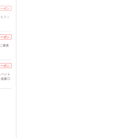
クーポン
Oもスッ
クーポン
ご褒美
！
クーポン
スペシャ
を提案◎