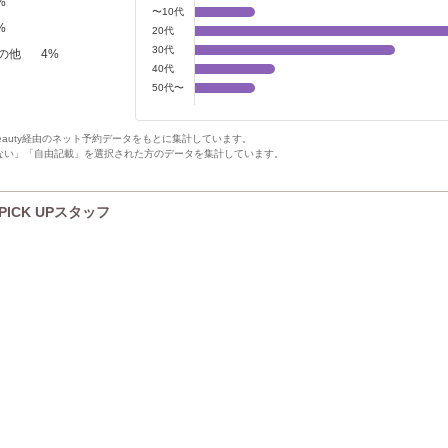
%
〜10代
%
20代
30代
の他
4
%
40代
50代〜
Beauty経由のネット予約データをもとに集計しています。
ない」「自由記載」を選択された方のデータを集計しています。
PICK UPスタッフ