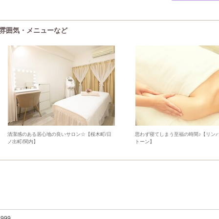
)の雰囲気・メニューなど
清潔感のある居心地の良いサロン☆【桜木町/日
思わず寝てしまう至福の時間♪【リンパ
ノ出町/関内】
トーン】
,999