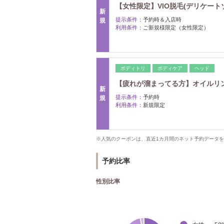
【女性限定】VIO脱毛(デリケートゾー
新
提示条件：
予約時＆入店時
規
利用条件：
ご新規様限定（女性限定）
ボディトリ
ボディケア
ヘッド
【疲れが溜まってる方】オイルリンパ
新
提示条件：
予約時
規
利用条件：
新規限定
※人気のクーポンは、直近1カ月間のネット予約データ
予約比率
性別比率