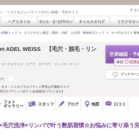
エ
ン ・リラク＆ビューティーサロン検索・予約サイト
ヘアスタイル
ネイル・まつげサロン
ネイルカタログ
リラクサロ
ン関東トップ
>
エステサロン横浜・関内・元町・上大岡・東神奈川トップ
>
エーデルワイス 桜木町(
Salon ADEL WEISS 【毛穴・脱毛・リン
空席確認・予
◯
空席
本日
 エーデルワイズ ケアナ ダツモウ リンパマッサージ
ブックマー
0件）
－８５－１１ロイヤルフラット野毛山弐番館３０３
毛穴ケア/リンパボディ/全身脱毛/ブライダル】
フォト
スタッフ
ブログ
地図
口コミ
ギャラリー
×毛穴洗浄×リンパで叶う艶肌習慣☆お悩みに寄り添う