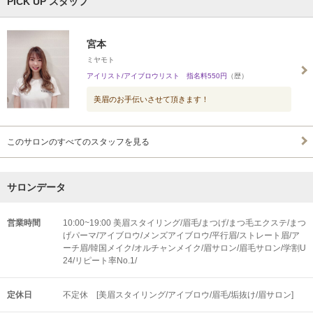
PICK UP スタッフ
宮本
ミヤモト
アイリスト/アイブロウリスト 指名料550円
（歴）
美眉のお手伝いさせて頂きます！
このサロンのすべてのスタッフを見る
サロンデータ
営業時間
10:00~19:00 美眉スタイリング/眉毛/まつげ/まつ毛エクステ/まつ
げパーマ/アイブロウ/メンズアイブロウ/平行眉/ストレート眉/ア
ーチ眉/韓国メイク/オルチャンメイク/眉サロン/眉毛サロン/学割U
24/リピート率No.1/
定休日
不定休 [美眉スタイリング/アイブロウ/眉毛/垢抜け/眉サロン]