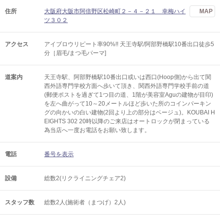
住所
大阪府大阪市阿倍野区松崎町２－４－２１ 幸梅ハイ
MAP
ツ３０２
アクセス
アイブロウリピート率90%!! 天王寺駅/阿部野橋駅10番出口徒歩5
分［眉毛/まつ毛パーマ]
道案内
天王寺駅、阿部野橋駅10番出口或いは西口(Hoop側)から出て関
西外語専門学校方面へ歩いて頂き、関西外語専門学校手前の道
(郵便ポストを過ぎて1つ目の道、1階が美容室Aguの建物が目印)
を左へ曲がって10～20メートルほど歩いた所のコインパーキン
グの向かいの白い建物(2回より上の部分はベージュ)。KOUBAI H
EIGHTS 302 20時以降のご来店はオートロックが閉まっている
為当店へ一度お電話をお願い致します。
電話
番号を表示
設備
総数2(リクライニングチェア2)
スタッフ数
総数2人(施術者（まつげ）2人)