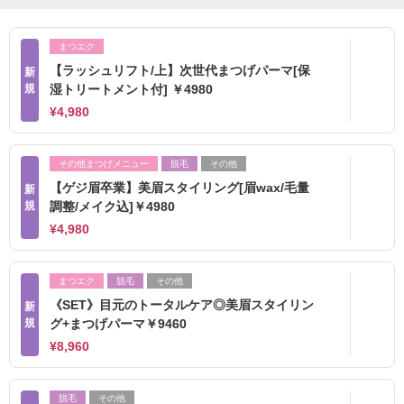
まつエク
【ラッシュリフト/上】次世代まつげパーマ[保
新
規
湿トリートメント付] ￥4980
¥4,980
その他まつげメニュー
脱毛
その他
【ゲジ眉卒業】美眉スタイリング[眉wax/毛量
新
規
調整/メイク込]￥4980
¥4,980
まつエク
脱毛
その他
《SET》目元のトータルケア◎美眉スタイリン
新
規
グ+まつげパーマ￥9460
¥8,960
脱毛
その他