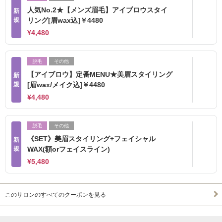
人気No.2★【メンズ眉毛】アイブロウスタイ
新
規
リング[眉wax込]￥4480
¥4,480
脱毛
その他
【アイブロウ】定番MENU★美眉スタイリング
新
規
[眉wax/メイク込]￥4480
¥4,480
脱毛
その他
《SET》美眉スタイリング+フェイシャル
新
規
WAX(額orフェイスライン)
¥5,480
このサロンのすべてのクーポンを見る