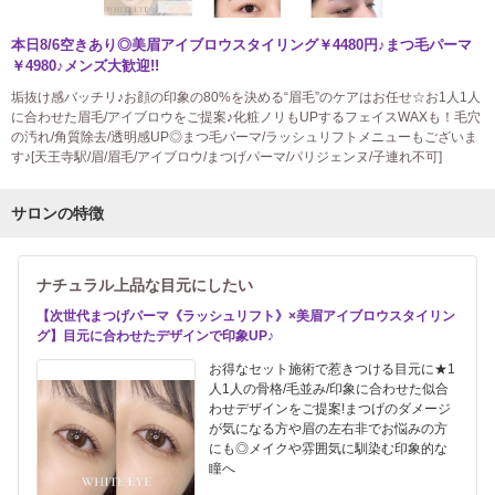
本日8/6空きあり◎美眉アイブロウスタイリング￥4480円♪まつ毛パーマ
￥4980♪メンズ大歓迎!!
垢抜け感バッチリ♪お顔の印象の80%を決める“眉毛”のケアはお任せ☆お1人1人
に合わせた眉毛/アイブロウをご提案♪化粧ノリもUPするフェイスWAXも！毛穴
の汚れ/角質除去/透明感UP◎まつ毛パーマ/ラッシュリフトメニューもございま
す♪[天王寺駅/眉/眉毛/アイブロウ/まつげパーマ/パリジェンヌ/子連れ不可]
サロンの特徴
ナチュラル上品な目元にしたい
【次世代まつげパーマ《ラッシュリフト》×美眉アイブロウスタイリン
グ】目元に合わせたデザインで印象UP♪
お得なセット施術で惹きつける目元に★1
人1人の骨格/毛並み/印象に合わせた似合
わせデザインをご提案!まつげのダメージ
が気になる方や眉の左右非でお悩みの方
にも◎メイクや雰囲気に馴染む印象的な
瞳へ