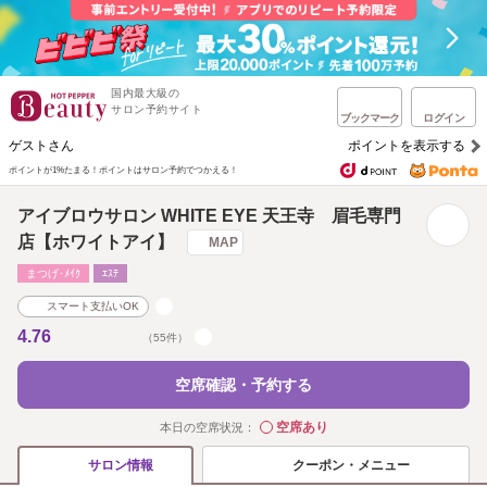
国内最大級の
サロン予約サイト
ブックマーク
ログイン
ゲストさん
ポイントを表示する
ポイントが1%たまる！
ポイントはサロン予約でつかえる！
アイブロウサロン WHITE EYE 天王寺 眉毛専門
店【ホワイトアイ】
MAP
まつげ･ﾒｲｸ
ｴｽﾃ
スマート支払いOK
4.76
（55件）
空席確認・予約する
空席あり
本日の空席状況：
◯
クーポン・メニュー
サロン情報