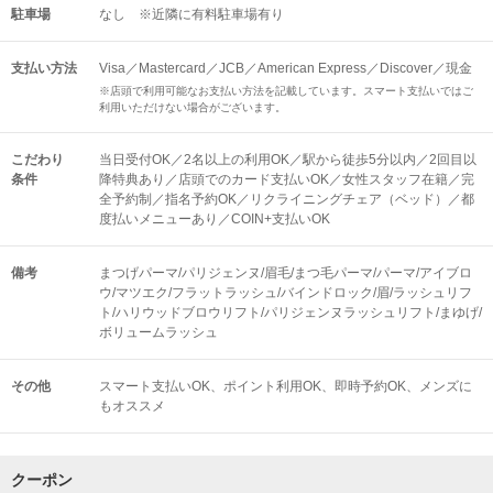
駐車場
なし ※近隣に有料駐車場有り
支払い方法
Visa／Mastercard／JCB／American Express／Discover／現金
※店頭で利用可能なお支払い方法を記載しています。スマート支払いではご
利用いただけない場合がございます。
こだわり
当日受付OK／2名以上の利用OK／駅から徒歩5分以内／2回目以
条件
降特典あり／店頭でのカード支払いOK／女性スタッフ在籍／完
全予約制／指名予約OK／リクライニングチェア（ベッド）／都
度払いメニューあり／COIN+支払いOK
備考
まつげパーマ/パリジェンヌ/眉毛/まつ毛パーマ/パーマ/アイブロ
ウ/マツエク/フラットラッシュ/バインドロック/眉/ラッシュリフ
ト/ハリウッドブロウリフト/パリジェンヌラッシュリフト/まゆげ/
ボリュームラッシュ
その他
スマート支払いOK
ポイント利用OK
即時予約OK
メンズに
もオススメ
クーポン