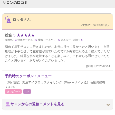
サロンの口コミ
サロンPick Up
ロッタさん
（女性/20代前半/会社員）
総合
5
★
★
★
★
★
雰囲気：
4
接客サービス：
5
技術・仕上がり：
5
メニュー・料金：
5
初めて眉毛サロンに行きましたが、本当に行って良かったと思います！自己
処理が下手なせいで左右差が出ていたのですが対称になるよう整えていただ
けました。綺麗な形が定着することを楽しみに、これからも通わせていただ
こうと思います！ありがとうございました。
[投稿日] 2025/06/14
予約時のクーポン・メニュー
【6月限定】美眉アイブロウスタイリング（Wax＋メイク込）毛量調整有
￥3980
まつげ･ﾒｲｸ
ｴｽﾃ
サロンからの返信コメントを見る