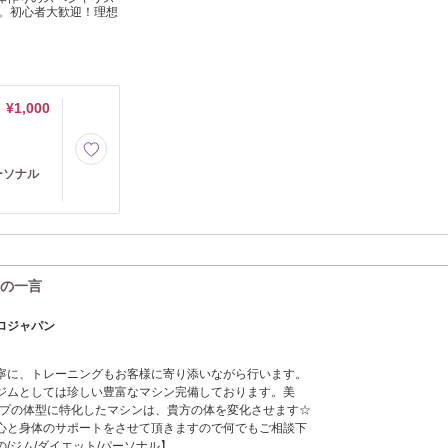
。初心者大歓迎！理想
¥1,000
ーソナル
らの一言
ロジャパン
寧に、トレーニングもお客様に寄り添いながら行います。
ジムとしては珍しい豊富なマシン完備しております。美
イプの体型に特化したマシンは、貴方の体を変化させます☆
心と身体のサポートをさせて頂きますので何でもご相談下
の/ジム/ダイエット/パーソナル】