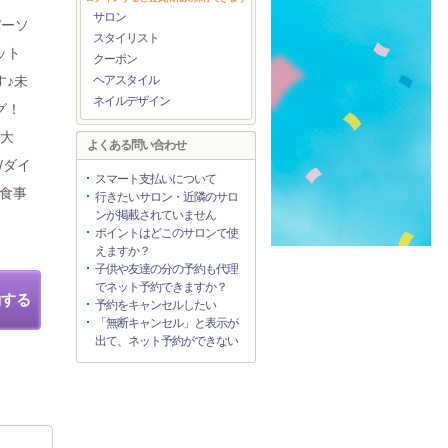
サロン
パーソ
スタイリスト
ット
クーポン
す♪未
ヘアスタイル
ネイルデザイン
グ！
【大
よくある問い合わせ
/ダイ
スマート支払いについて
/食事
行きたいサロン・近隣のサロ
ンが掲載されていません
ポイントはどこのサロンで使
えますか？
子供や友達の分の予約も代理
でネット予約できますか？
約する
予約をキャンセルしたい
「無断キャンセル」と表示が
出て、ネット予約ができない