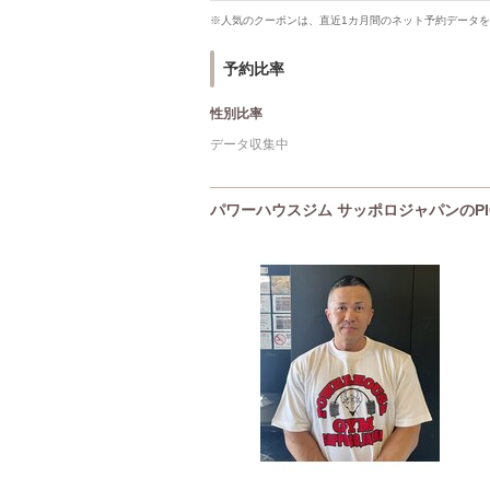
※人気のクーポンは、直近1カ月間のネット予約データ
予約比率
性別比率
データ収集中
パワーハウスジム サッポロジャパンのPI