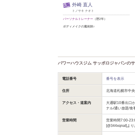
外崎 直人
トノサキ ナオト
パーソナルトレーナー
（歴2年）
ボディメイクの魔術師♪
パワーハウスジム サッポロジャパンの
電話番号
番号を表示
住所
北海道札幌市中
アクセス・道案内
大通駅10番出口か
ナル/通い放題/食
営業時間
営業時間7:00-
[@344xqna