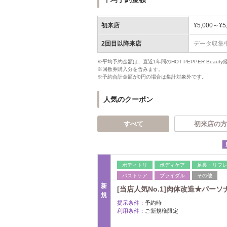
初来店
¥5,000～¥5
2回目以降来店
データ収集
※平均予約金額は、直近1年間のHOT PEPPER Bea
※回数券購入分を含みます。
※予約合計金額が0円の場合は集計対象外です。
人気のクーポン
すべて
初来店の方
ボディトリ
ボディケア
足裏・リフ
バストケア
ブライダル
その他
新
[当店人気No.1]肉体改造★パーソナ
規
提示条件：
予約時
利用条件：
ご新規様限定