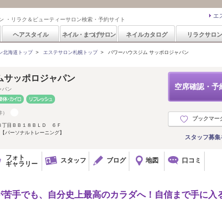
エ
ン ・リラク＆ビューティーサロン検索・予約サイト
ヘアスタイル
ネイル・まつげサロン
ネイルカタログ
リラクサロ
ン北海道トップ
>
エステサロン札幌トップ
>
パワーハウスジム サッポロジャパン
ムサッポロジャパン
空席確認・予
ャパン
件）
ブックマー
８丁目ＢＢ１８ＢＬＤ ６Ｆ
】【パーソナルトレーニング】
スタッフ募集
フォト
スタッフ
ブログ
地図
口コミ
ギャラリー
が苦手でも、自分史上最高のカラダへ！自信まで手に入