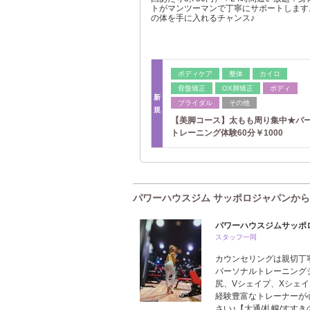
トがマンツーマンで丁寧にサポートします
の体を手に入れるチャンス♪
ボディケア
整体
カイロ
骨盤矯正
OX脚矯正
ボディ
新
ブライダル
その他
規
【美脚コース】太もも周り集中★パ
トレーニング体験60分￥1000
パワーハウスジム サッポロジャパンか
パワーハウスジムサッポ
スタッフ一同
カウンセリングは親切丁
パーソナルトレーニング
尻、Vシェイプ、Xシェ
経験豊富なトレーナーが
さい♪【大通/札幌/すすき