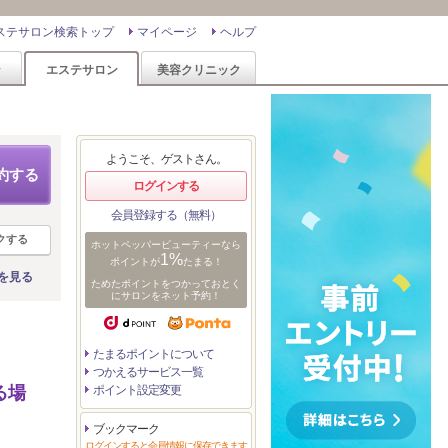
ステサロン検索トップ
マイページ
ヘルプ
ン
エステサロン
美容クリニック
ようこそ、ゲストさん。
約する
ログインする
会員登録する（無料）
クする
ホットペッパービューティーなら
1%
ポイントが
たまる！
を見る
ためたポイントをつかっておとく
にサロンをネット予約！
たまるポイントについて
つかえるサービス一覧
る場
ポイント設定変更
ブックマーク
ログインすると会員情報に保存できます