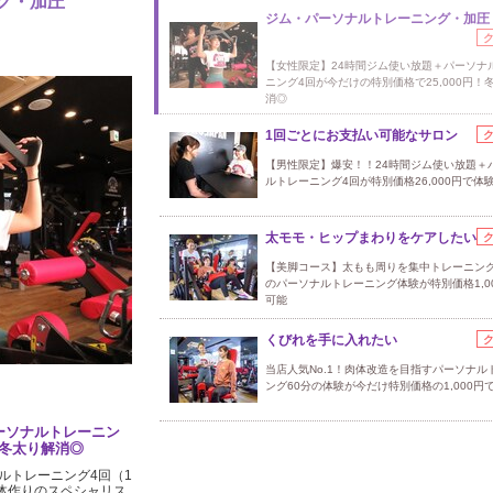
グ・加圧
ジム・パーソナルトレーニング・加圧
【女性限定】24時間ジム使い放題＋パーソナ
ニング4回が今だけの特別価格で25,000円！
消◎
1回ごとにお支払い可能なサロン
【男性限定】爆安！！24時間ジム使い放題＋
ルトレーニング4回が特別価格26,000円で体
太モモ・ヒップまわりをケアしたい
【美脚コース】太もも周りを集中トレーニング
のパーソナルトレーニング体験が特別価格1,0
可能
くびれを手に入れたい
当店人気No.1！肉体改造を目指すパーソナル
ング60分の体験が今だけ特別価格の1,000円
ーソナルトレーニン
！冬太り解消◎
ルトレーニング4回（1
身体作りのスペシャリス