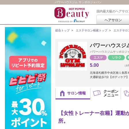
パワーハウスジム サッポロジャパン
国内最大級のヘアサロ
ヘアサロン
総合トップ
>
エステサロン検索トップ
>
エステサロ
パワーハウスジ
パワーハウスジムサッポロジ
5.00
（4
北海道札幌市中央区南１条西
大通駅徒歩7分【ボディケア
クーポン
サロン情報
メニュー
【女性トレーナー在籍】運動
所。