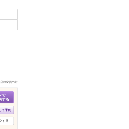
来店の全員の方
ンで
約する
して予約
クする