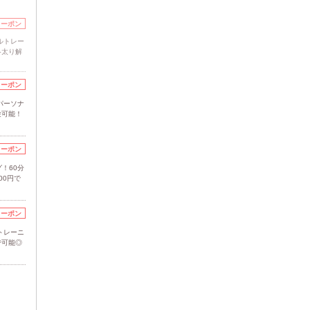
クーポン
ルトレー
冬太り解
クーポン
パーソナ
験可能！
クーポン
！60分
00円で
クーポン
トレーニ
で可能◎