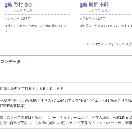
野村 歩加
梶原 崇嗣
ノムラ アユカ
カジワラ タカシ
トレーナー
（歴4年）
セラピスト
（歴5年）
女性らしいセクシーボディを一緒に作りましょ
凝り固まった身体をほぐして、整えま
う!
このサロンのすべてのス
サロンデータ
央区南１条西８丁目ＢＢ１８ＢＬＤ ６Ｆ
ら徒歩7分 【大通/札幌/すすきの /ジム/筋力アップ/痩身/ダイエット/腰痛/肩こり/ジ
事管理/食事指導】
23:00（スタッフ滞在は不規則）［パーソナルトレーニング］不在の場合、公式LINE I
t]よりお問い合わせ下さい。【大通/札幌/ジム/筋力アップ/痩身/ダイエット/パーソナル/