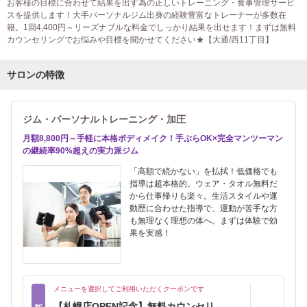
お客様の目標に合わせて結果を出す為の正しいトレーニング・食事管理サービ
スを提供します！大手パーソナルジム出身の経験豊富なトレーナーが多数在
籍。1回4,400円～リーズナブルな料金でしっかり結果を出せます！まずは無料
カウンセリングでお悩みや目標を聞かせてください★【大通/西11丁目】
サロンの特徴
ジム・パーソナルトレーニング・加圧
月額8,800円～手軽に本格ボディメイク！手ぶらOK×完全マンツーマン
の継続率90%超えの実力派ジム
「高額で続かない」を払拭！低価格でも
指導は超本格的。ウェア・タオル無料だ
から仕事帰りも楽々。生活スタイルや運
動歴に合わせた指導で、運動が苦手な方
も無理なく理想の体へ。まずは体験で効
果を実感！
メニューを選択してご利用いただくクーポンです
【札幌店OPEN記念】無料カウンセリ