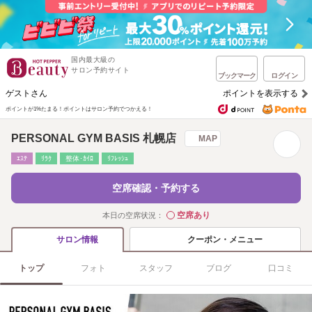
国内最大級の
サロン予約サイト
ブックマーク
ログイン
ゲストさん
ポイントを表示する
ポイントが1%たまる！
ポイントはサロン予約でつかえる！
PERSONAL GYM BASIS 札幌店
MAP
ｴｽﾃ
ﾘﾗｸ
整体･ｶｲﾛ
ﾘﾌﾚｯｼｭ
空席確認・予約する
空席あり
本日の空席状況：
◯
クーポン・メニュー
サロン情報
トップ
フォト
スタッフ
ブログ
口コミ