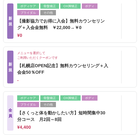
ボディケア
骨盤矯正
OX脚矯正
ボディ
ブライダル
その他
新
【撮影協力でお得に入会】無料カウンセリン
規
グ＋入会金無料 ￥22,000→￥0
¥0
メニューを選択して
ご利用いただくクーポンです
新
【札幌店OPEN記念】無料カウンセリング＋入
規
会金50％OFF
‐
ボディケア
骨盤矯正
OX脚矯正
ボディ
ブライダル
その他
全
【さくっと体を動かしたい方】短時間集中30
員
分コース 月2回～8回
¥4,400