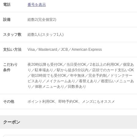
電話
番号を表示
設備
総数2(完全個室2)
スタッフ数
総数1人(スタッフ1人)
支払い方法
Visa／Mastercard／JCB／American Express
こだわり
夜20時以降も受付OK／当日受付OK／2名以上の利用OK／個室あ
条件
り／駐車場あり／駅から徒歩5分以内／店頭でのカード支払いOK
／朝10時前でも受付OK／年中無休／完全予約制／ドリンクサー
ビスあり／メイクルームあり／着替えあり／都度払いメニューあ
り／体験メニューあり／回数券あり
その他
ポイント利用OK
即時予約OK
メンズにもオススメ
クーポン