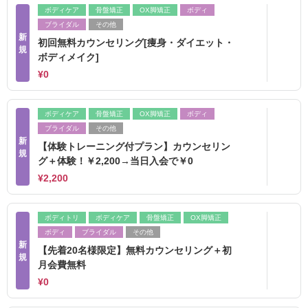
ボディケア
骨盤矯正
OX脚矯正
ボディ
ブライダル
その他
新
初回無料カウンセリング[痩身・ダイエット・
規
ボディメイク]
¥0
ボディケア
骨盤矯正
OX脚矯正
ボディ
ブライダル
その他
新
【体験トレーニング付プラン】カウンセリン
規
グ＋体験！￥2,200→当日入会で￥0
¥2,200
ボディトリ
ボディケア
骨盤矯正
OX脚矯正
ボディ
ブライダル
その他
新
【先着20名様限定】無料カウンセリング＋初
規
月会費無料
¥0