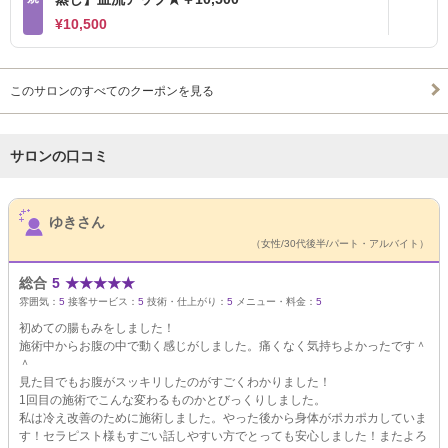
¥10,500
このサロンのすべてのクーポンを見る
サロンの口コミ
サロンPick Up
ゆきさん
（女性/30代後半/パート・アルバイト）
総合
5
★
★
★
★
★
雰囲気：
5
接客サービス：
5
技術・仕上がり：
5
メニュー・料金：
5
初めての腸もみをしました！
施術中からお腹の中で動く感じがしました。痛くなく気持ちよかったです＾
＾
見た目でもお腹がスッキリしたのがすごくわかりました！
1回目の施術でこんな変わるものかとびっくりしました。
私は冷え改善のために施術しました。やった後から身体がポカポカしていま
す！セラピスト様もすごい話しやすい方でとっても安心しました！またよろ