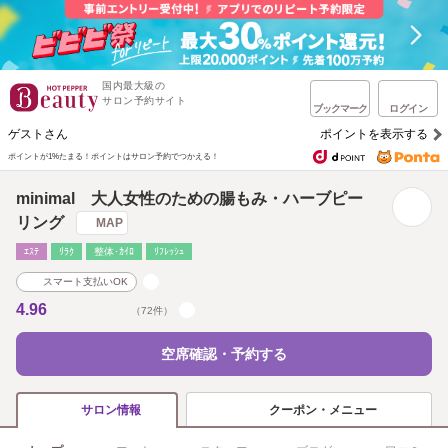
国内最大級の
サロン予約サイト
ブックマーク
ログイン
ゲストさん
ポイントを表示する
ポイントが1%たまる！
ポイントはサロン予約でつかえる！
minimal 大人女性のための腸もみ・ハーブピー
リング
MAP
ｴｽﾃ
ﾘﾗｸ
整体･ｶｲﾛ
ﾘﾌﾚｯｼｭ
スマート支払いOK
4.96
（72件）
空席確認・予約する
クーポン・メニュー
サロン情報