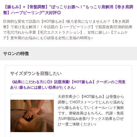
【腸もみ】×【骨盤調整】”ぽっこりお腹へ！”もっこり肩解消【巻き肩調
整】ハーブピーリング”大好評◎
圧倒的な変化で話題の【HOT腸もみ】/後ろ姿気になりませんか？【巻き肩調
整】で老け見え解消！！今話題の【ハーブピーリング】で肌質改善/圧倒的効果
で毛穴汚れから卒業【毛穴エクストラクション】、女性に嬉しい【フェムケ
ア】更年期のお悩みにも◎頑張る女性に至福の時間を♪
サロンの特徴
サイズダウンを目指したい
《結果にこだわる方に◎》話題沸騰!【HOT腸もみ】クーポンのご用意
あり♪腸もみには嬉しい効果がたくさん♪
大府市希少◇【HOT腸もみ】は骨盤から
調整してHOTストーンでじんわり温めな
がら腸もみをしていくオールハンド施術
です。便秘改善はもちろん、代謝・免疫
力UP/肌悩み改善/リラックス効果も◎ぜ
ひ一度ご体験ください♪