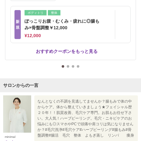
ボディトリ
整体
ぽっこりお腹・むくみ・疲れに◎腸も
新
規
み×骨盤調整￥12,000
¥12,000
おすすめクーポンをもっと見る
サロンからの一言
なんとなくの不調を見逃してませんか？腸もみで体の中
からケア。体から整えていきましょう★フェイシャル歴
２０年！！肌質改善、毛穴ケア専門。お肌もお任せ下さ
い。大人気！ハーブピーリング。毛穴・ニキビケアのお
悩みにも◎スマホやPCで頭痛や肩コリは気になりません
か？#毛穴洗浄#毛穴ケア#ハーブピーリング#腸もみ#骨
盤調整#腸活 毛穴 整体 よもぎ蒸し リンパ 痩身
minimal