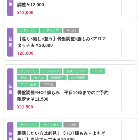
規
調整￥12,000
¥12,000
ボディトリ
ボディケア
その他
【巡り×癒し×整う】骨盤調整×腸もみ×アロマ
新
規
タッチ★￥20,000
¥20,000
ボディトリ
ボディケア
足裏・リフレ
ヘッド
整体
カイロ
骨盤矯正
OX脚矯正
スパ・温浴
その他
新
規
骨盤調整×HOT腸もみ 平日14時までのご予約
限定★￥11,500
¥11,500
ボディトリ
ボディケア
その他
腸活したい方は必見！【HOT腸もみ＋よもぎ
新
規
蒸し】血流アップ★￥10,500