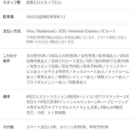
スタッフ数
総数2人(スタッフ2人)
駐車場
4台(2台提携駐車場有り)
支払い方法
Visa／Mastercard／JCB／American Express／ICカード
※店頭で利用可能なお支払い方法を記載しています。スマート支払いではご
利用いただけない場合がございます。
こだわり
当日受付OK／2名以上の利用OK／女性専用／駐車場あり／2回目
条件
以降特典あり／店頭でのカード支払いOK／朝10時前でも受付OK
／女性スタッフ在籍／完全予約制／指名予約OK／ドリンクサー
ビスあり／お子さま同伴可／キッズスペースあり／メイクルーム
あり／着替えあり／都度払いメニューあり／体験メニューあり／
ブライダルメニューあり／回数券あり
備考
#毛穴エクストラクション#脱毛#ヘッドスパ#アロママッサージ#
毛穴ケア#毛穴洗浄#フェイシャルマッサージ#ハーブピーリング
＃黒ずみ毛穴＃ブライダルエステ＃よもぎ蒸し#腸もみ#腸活
毛穴 小顔 ヒト幹細胞
その他
スマート支払いOK
ポイント利用OK
即時予約OK