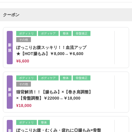
クーポン
ボディトリ
ボディケア
整体
骨盤矯正
その他
新
ぽっこりお腹スッキリ！！血流アップ
規
★【HOT腸もみ】￥8,000→￥6,600
¥6,600
ボディトリ
ボディケア
整体
骨盤矯正
その他
新
猫背解消！！【腸もみ】×【巻き肩調整】
規
×【骨盤調整】￥22000→￥18,000
¥18,000
ボディトリ
整体
ぽっこりお腹・むくみ・疲れに◎腸もみ×骨盤
新