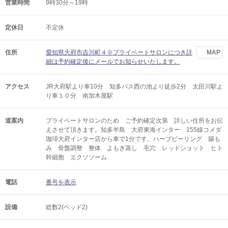
営業時間
9時30分～19時
定休日
不定休
住所
愛知県大府市吉川町４※プライベートサロンにつき詳
MAP
細は予約確定後にメールでお知らせいたします。
アクセス
JR大府駅より車10分 知多バス西の池より徒歩2分 太田川駅よ
り車１０分 南加木屋駅
道案内
プライベートサロンのため ご予約確定次第 詳しい住所をお伝
えさせて頂きます。知多半島 大府東海インター 155線コメダ
珈琲大府インター店から車で1分です。ハーブピーリング 腸も
み 骨盤調整 整体 よもぎ蒸し 毛穴 レッドショット ヒト
幹細胞 エクソソーム
電話
番号を表示
設備
総数2(ベッド2)