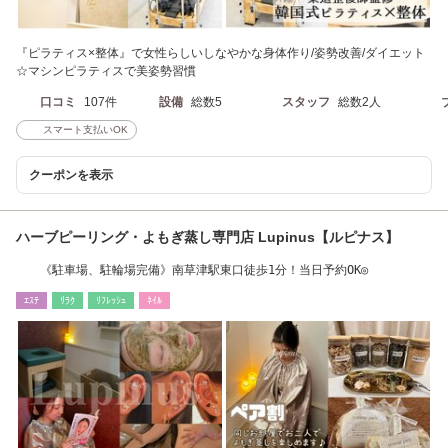
『ピラティス×整体』で女性らしいしなやかな身体作り/姿勢改善/ダイエット
☆マシンピラティスで美姿勢習慣
口コミ
107件
設備
総数5
スタッフ
総数2人
スマート支払いOK
クーポンを表示
ハーブピーリング・よもぎ蒸し専門店 Lupinus【ルピナス】
《駐車場、駐輪場完備》南草津駅東口徒歩1分！当日予約OK◎
ｴｽﾃ
ﾘﾗｸ
ﾘﾌﾚｯｼｭ
ﾈｲﾙ