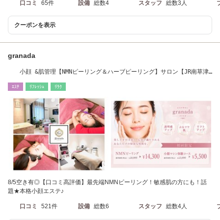
口コミ
65件
設備
総数4
スタッフ
総数3人
クーポンを表示
granada
小顔 &肌管理【NMNピーリング＆ハーブピーリング】サロン【JR南草津
駅】より徒歩8分
ｴｽﾃ
ﾘﾌﾚｯｼｭ
ﾘﾗｸ
8/5空き有◎【口コミ高評価】最先端NMNピーリング！敏感肌の方にも！話
題★本格小顔エステ♪
口コミ
521件
設備
総数6
スタッフ
総数4人