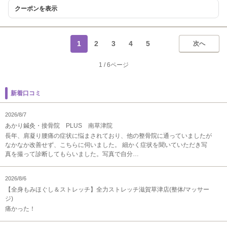
クーポンを表示
1
2
3
4
5
次へ
1
/
6ページ
新着口コミ
2026/8/7
あかり鍼灸・接骨院 PLUS 南草津院
長年、肩凝り腰痛の症状に悩まされており、他の整骨院に通っていましたが
なかなか改善せず、こちらに伺いました。 細かく症状を聞いていただき写
真を撮って診断してもらいました。写真で自分…
2026/8/6
【全身もみほぐし＆ストレッチ】全力ストレッチ滋賀草津店(整体/マッサー
ジ)
痛かった！