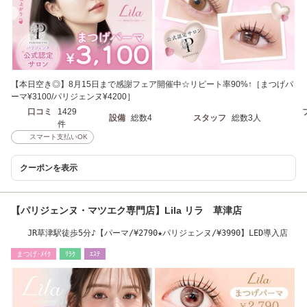
【本日空き◎】8月15日まで感謝フェア開催中☆リピート率90%↑［まつげパ
ーマ¥3100/パリジェンヌ¥4200］
口コミ
1429
設備
総数4
スタッフ
総数3人
件
スマート支払いOK
クーポンを表示
【パリジェンヌ・マツエク専門店】Lila リラ 草津店
JR草津駅徒歩5分♪【パーマ/¥2790★パリジェンヌ/¥3990】LED導入店
まつげ･ﾒｲｸ
ﾘﾗｸ
ｴｽﾃ