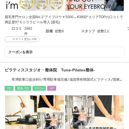
眉毛専門サロン全国No.1*アイブロウ￥5500→¥3800*エリアTOPの口コミで
満足度97％☆ララピール導入 [眉毛]
口コミ
1682
設備
総数6
スタッフ
総数2人
件
スマート支払いOK
クーポンを表示
ピラティススタジオ・整体院 Tune-Pilates整体-
草津駅東口徒歩8分/専用駐車場完備/滋賀県初韓国式ピラティス/国家資
格保持者整体
ﾘﾗｸ
整体･ｶｲﾛ
ﾘﾌﾚｯｼｭ
ｴｽﾃ