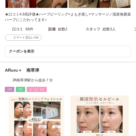
★口コミ4.9高評価★ハーブピーリング×よもぎ蒸し×マッサージ／国産無農薬
ハーブにこだわってます♪
口コミ
68件
設備
総数2
スタッフ
総数3人
スマート支払いOK
クーポンを表示
ARuru＋ 南草津
JR南草津駅から徒歩７分
ｴｽﾃ
ﾘﾗｸ
まつげ･ﾒｲｸ