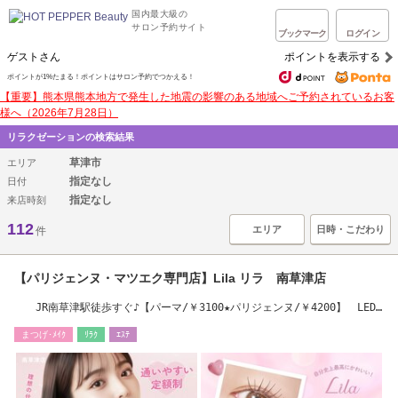
国内最大級の
サロン予約サイト
ブックマーク
ログイン
ゲストさん
ポイントを表示する
ポイントが1%たまる！ポイントはサロン予約でつかえる！
【重要】熊本県熊本地方で発生した地震の影響のある地域へご予約されているお客
様へ（2026年7月28日）
リラクゼーションの検索結果
草津市
エリア
指定なし
日付
指定なし
来店時刻
112
エリア
日時・こだわり
件
【パリジェンヌ・マツエク専門店】Lila リラ 南草津店
JR南草津駅徒歩すぐ♪【パーマ/￥3100★パリジェンヌ/￥4200】 LED
導入店
まつげ･ﾒｲｸ
ﾘﾗｸ
ｴｽﾃ