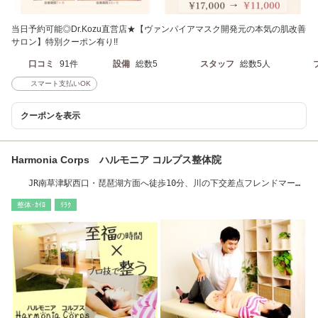
当日予約可能◎Dr.Kozu直営店★【ヴァンパイアマスク開発元の本気の肌改善
サロン】特別クーポン有り!!
口コミ
91件
設備
総数5
スタッフ
総数5人
スマート支払いOK
クーポンを表示
Harmonia Corps ハルモニア コルプス整体院
JR南草津駅西口・琵琶湖方面へ徒歩10分、川の下交差点フレンドマート
裏
整体･ｶｲﾛ
ﾘﾗｸ