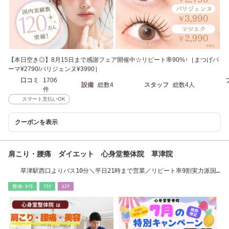
【本日空き◎】8月15日まで感謝フェア開催中☆リピート率90%↑［まつげパ
ーマ¥2790/パリジェンヌ¥3990］
口コミ
1706
設備
総数4
スタッフ
総数4人
件
スマート支払いOK
クーポンを表示
肩こり・腰痛 ダイエット 心身堂整体院 草津院
草津駅西口よりバス10分＼平日21時まで営業／リピート率9割実力派国
家資格者
整体･ｶｲﾛ
ﾘﾗｸ
ｴｽﾃ