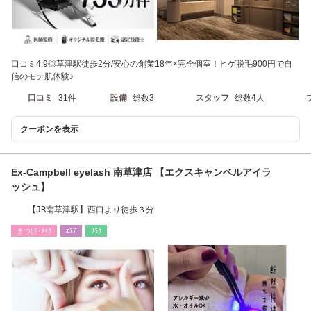
口コミ4.9◎草津駅徒歩2分/安心の創業18年×完全個室！ヒゲ脱毛900円で自
信のモテ肌体験♪
口コミ
31件
設備
総数3
スタッフ
総数4人
クーポンを表示
Ex-Campbell eyelash 南草津店 【エクスキャンベルアイラ
ッシュ】
【JR南草津駅】西口より徒歩３分
まつげ･ﾒｲｸ
ｴｽﾃ
ﾘﾗｸ