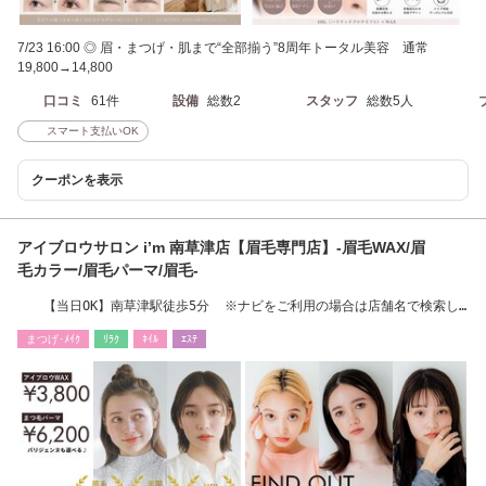
7/23 16:00 ◎ 眉・まつげ・肌まで“全部揃う”8周年トータル美容 通常
19,800→14,800
口コミ
61件
設備
総数2
スタッフ
総数5人
スマート支払いOK
クーポンを表示
アイブロウサロン i’m 南草津店【眉毛専門店】-眉毛WAX/眉
毛カラー/眉毛パーマ/眉毛-
【当日OK】南草津駅徒歩5分 ※ナビをご利用の場合は店舗名で検索し
て下さい 駐車場◎
まつげ･ﾒｲｸ
ﾘﾗｸ
ﾈｲﾙ
ｴｽﾃ