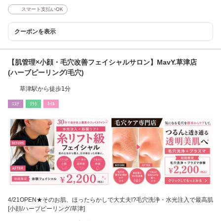
スマート支払いOK
クーポンを表示
【肌管理×小顔・毛穴改善フェイシャルサロン】MavY.草津店
(ハーブピーリング/毛穴)
草津駅から徒歩1分
ｴｽﾃ
ﾘﾗｸ
ﾈｲﾙ
4/21OPEN★そのお肌、ほったらかしで大丈夫!?毛穴洗浄・水光注入で最高肌
[小顔/ハーブピーリング/草津]