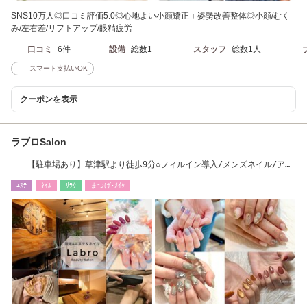
SNS10万人◎口コミ評価5.0◎心地よい小顔矯正＋姿勢改善整体◎小顔/むく
み/左右差/リフトアップ/眼精疲労
口コミ
6件
設備
総数1
スタッフ
総数1人
スマート支払いOK
クーポンを表示
ラブロSalon
【駐車場あり】草津駅より徒歩9分◇フィルイン導入/メンズネイル/アス
リートケア
ｴｽﾃ
ﾈｲﾙ
ﾘﾗｸ
まつげ･ﾒｲｸ