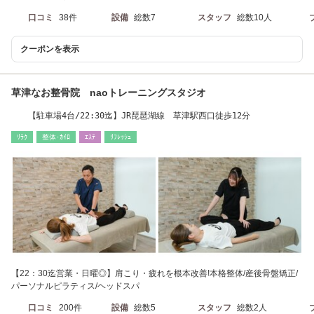
口コミ
38件
設備
総数7
スタッフ
総数10人
クーポンを表示
草津なお整骨院 naoトレーニングスタジオ
【駐車場4台/22:30迄】JR琵琶湖線 草津駅西口徒歩12分
ﾘﾗｸ
整体･ｶｲﾛ
ｴｽﾃ
ﾘﾌﾚｯｼｭ
【22：30迄営業・日曜◎】肩こり・疲れを根本改善!本格整体/産後骨盤矯正/
パーソナルピラティス/ヘッドスパ
口コミ
200件
設備
総数5
スタッフ
総数2人