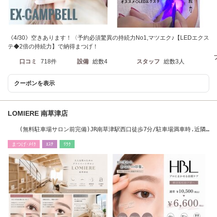
《4/30》空きあります！〈予約必須驚異の持続力No1,マツエク♪【LEDエクス
テ◆2倍の持続力】で納得まつげ！
口コミ
718件
設備
総数4
スタッフ
総数3人
クーポンを表示
LOMIERE 南草津店
(無料駐車場サロン前完備)JR南草津駅西口徒歩7分/駐車場満車時.近隣
有料Pへ(施術時間)
まつげ･ﾒｲｸ
ｴｽﾃ
ﾘﾗｸ