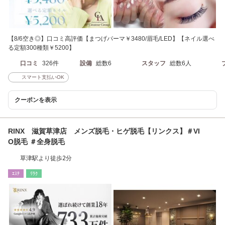
【8/6空き◎】口コミ高評価【まつげパーマ￥3480/眉毛/LED】【ネイル選べ
る定額300種類￥5200】
口コミ
326件
設備
総数6
スタッフ
総数6人
スマート支払いOK
クーポンを表示
RINX 滋賀草津店 メンズ脱毛・ヒゲ脱毛【リンクス】＃VI
O脱毛 ＃全身脱毛
草津駅より徒歩2分
ｴｽﾃ
ﾘﾗｸ