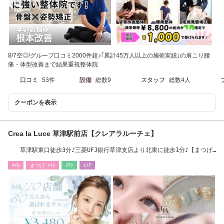
8/7空◎/グループ口コミ2000件超♪｢累計45万人以上の施術実績｣の肩こり腰
痛・体型改善まで結果重視整体院
口コミ
53件
設備
総数9
スタッフ
総数4人
クーポンを表示
Crea la Luce 草津駅前店【クレアラルーチェ】
草津駅東口徒歩3分♪三菱UFJ銀行草津支店より北東に徒歩1分♪【まつげ
パーマ/￥3480】
ﾈｲﾙ
まつげ･ﾒｲｸ
ﾘﾗｸ
ｴｽﾃ