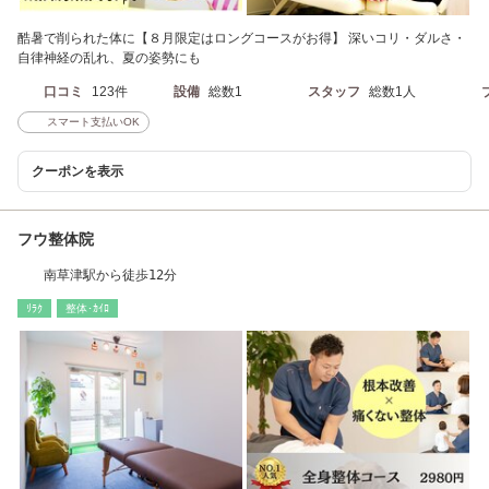
酷暑で削られた体に【８月限定はロングコースがお得】 深いコリ・ダルさ・
自律神経の乱れ、夏の姿勢にも
口コミ
123件
設備
総数1
スタッフ
総数1人
スマート支払いOK
クーポンを表示
フウ整体院
南草津駅から徒歩12分
ﾘﾗｸ
整体･ｶｲﾛ