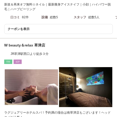
新規＆再来オフ無料☆ネイル｜最新痩身アイスナイフ｜小顔｜ハイパワー脱
毛｜ハーブピーリング
口コミ
82件
設備
総数5
スタッフ
総数5人
クーポンを表示
W beauty＆relax 草津店
JR草津駅西口より徒歩３分
ﾘﾗｸ
ｴｽﾃ
ラグジュアリーホテルスパ！予約満の場合は南草津店もございます！ヘッド