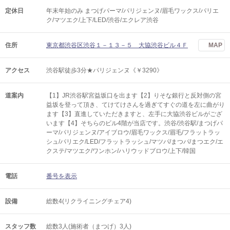
定休日
年末年始のみ まつげパーマ/パリジェンヌ/眉毛ワックス/パリエ
ク/マツエク/上下/LED/渋谷/エクレア渋谷
住所
東京都渋谷区渋谷１－１３－５ 大協渋谷ビル４Ｆ
MAP
アクセス
渋谷駅徒歩3分★パリジェンヌ《￥3290》
道案内
【1】JR渋谷駅宮益坂口を出ます【2】りそな銀行と反対側の宮
益坂を登って頂き、てけてけさんを過ぎてすぐの道を左に曲がり
ます【3】直進していただきますと、左手に大協渋谷ビルがござ
います【4】そちらのビル4階が当店です。渋谷/渋谷駅/まつげパ
ーマ/パリジェンヌ/アイブロウ/眉毛ワックス/眉毛/フラットラッ
シュ/パリエク/LED/フラットラッシュ/マツパ/まつパ/まつエク/エ
クステ/マツエク/ワンホン/ハリウッドブロウ/上下/韓国
電話
番号を表示
設備
総数4(リクライニングチェア4)
スタッフ数
総数3人(施術者（まつげ）3人)