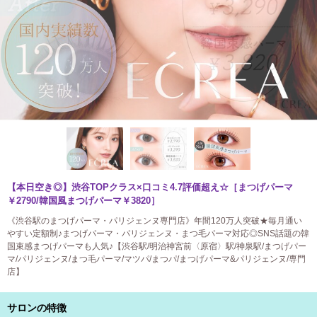
【本日空き◎】渋谷TOPクラス×口コミ4.7評価超え☆［まつげパーマ
￥2790/韓国風まつげパーマ￥3820］
《渋谷駅のまつげパーマ・パリジェンヌ専門店》年間120万人突破★毎月通い
やすい定額制♪まつげパーマ・パリジェンヌ・まつ毛パーマ対応◎SNS話題の韓
国束感まつげパーマも人気♪【渋谷駅/明治神宮前〈原宿〉駅/神泉駅/まつげパー
マ/パリジェンヌ/まつ毛パーマ/マツパ/まつパ/まつげパーマ&パリジェンヌ/専門
店】
サロンの特徴