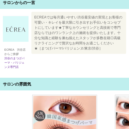
サロンからの一言
ECREAでは毎月通いやすい渋谷最安値の実現とお客様の
可愛い・キレイを最大限に引き出すお手伝いをコンセプ
トにしています★丁寧なカウンセリングと高技術で専門
店ならではのワンランク上の施術を提供いたします。十
分な知識と経験を兼ね揃えたスタッフが多数在籍◎高級
リクライニングで贅沢なお時間をお過ごしください
★［まつげパーマ/パリジェンヌ/東京/渋谷］
ECREA 渋谷店
からご挨拶
渋谷のまつげパ
ーマ・パリジェ
ンヌ専門店
サロンの雰囲気