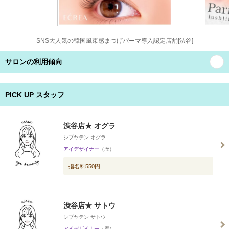
SNS大人気の韓国風束感まつげパーマ導入認定店舗[渋谷]
サロンの利用傾向
PICK UP スタッフ
渋谷店★ オグラ
シブヤテン オグラ
アイデザイナー
（歴）
指名料550円
渋谷店★ サトウ
シブヤテン サトウ
アイデザイナー
（歴）