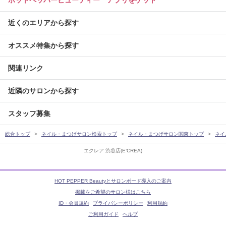
ホットペッパービューティー アプリをゲット
近くのエリアから探す
オススメ特集から探す
関連リンク
近隣のサロンから探す
スタッフ募集
総合トップ
ネイル・まつげサロン検索トップ
ネイル・まつげサロン関東トップ
ネイ
エクレア 渋谷店(E’CREA)
HOT PEPPER Beautyとサロンボード導入のご案内
掲載をご希望のサロン様はこちら
ID・会員規約
プライバシーポリシー
利用規約
ご利用ガイド
ヘルプ