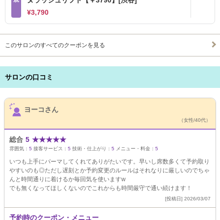
ヌラッシュリフト【￥3790】[渋谷]
¥3,790
このサロンのすべてのクーポンを見る
サロンの口コミ
サロンPick Up
ヨーコさん
（女性/40代）
総合
5
★
★
★
★
★
雰囲気：
5
接客サービス：
5
技術・仕上がり：
5
メニュー・料金：
5
いつも上手にパーマしてくれてありがたいです。早いし席数多くて予約取り
やすいのも◎ただし遅刻とか予約変更のルールはそれなりに厳しいのでちゃ
んと時間通りに着けるか毎回気を使いますw
でも無くなってほしくないのでこれからも時間厳守で通い続けます！
[投稿日] 2026/03/07
予約時のクーポン・メニュー