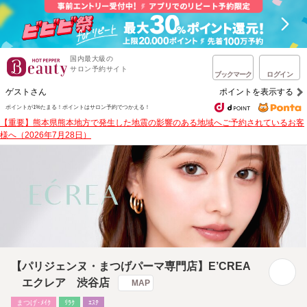
国内最大級の
サロン予約サイト
ブックマーク
ログイン
ゲストさん
ポイントを表示する
ポイントが1%たまる！
ポイントはサロン予約でつかえる！
【重要】熊本県熊本地方で発生した地震の影響のある地域へご予約されているお客
様へ（2026年7月28日）
【パリジェンヌ・まつげパーマ専門店】E’CREA
エクレア 渋谷店
MAP
まつげ･ﾒｲｸ
ﾘﾗｸ
ｴｽﾃ