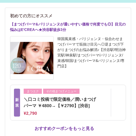
初めての方にオススメ
【まつげパーマ&パリジェンヌが通いやすい価格で何度でも◎】目元の
悩みはE‘CREAへ★渋谷駅徒歩3分
韓国風束感・パリジェンヌ・似合わせま
つげパーマで垢抜け目元へ◎逆まつげ/下
がりまつげのお悩み解消♪【渋谷駅/明治神
宮駅/神泉駅/まつげパーマ/パリジェンヌ/
束感/韓国/まつげパーマ&パリジェンヌ/専
門店】
まつエク
その他まつげメニュー
＼口コミ投稿で限定価格／潤いまつげ
新
規
パーマ ￥4800→【￥2790】[渋谷]
¥2,790
おすすめクーポンをもっと見る