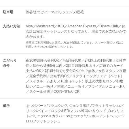
駐車場
渋谷/まつげパーマ/パリジェンヌ/眉毛
支払い方法
Visa／Mastercard／JCB／American Express／Diners Club／お
会計は完全キャッシュレスとなっており、現金でのお支払いがで
きかねます。
※店頭で利用可能なお支払い方法を記載しています。スマート支払いではご
利用いただけない場合がございます。
こだわり
夜20時以降も受付OK／当日受付OK／2名以上の利用OK／女性専
条件
用／駅から徒歩5分以内／2回目以降特典あり／店頭でのカード
支払いOK／朝10時前でも受付OK／年中無休／女性スタッフ在籍
／完全予約制／指名予約OK／リクライニングチェア（ベッド）
／メイクルームあり／10席（ベッド）以上の大型サロン／都度
払いメニューあり／体験メニューあり／ブライダルメニューあり
／スクール併設／COIN+支払いOK
備考
まつげパーマ/マツエク/パリジェンヌ/眉毛/フラットラッシュ/パ
リエク/バインドロック/LED/マツパ/韓国/ハリウッドブロウリフ
ト/パリエク/マスカラパーマ/まつエク/ワンホン/アンドヘルシー/
LEDフラットラッシュ