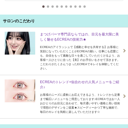
サロンのこだわり
まつげパーマ専門店ならではの、目元を最大限に美
しく魅せるECREAの技術力★
ECREAのアイラッシュで【感動と幸せを共有する】お客様に
笑顔になっていただくことがECREAの願い。仕事にも恋愛に
も、自信をもって素敵な日々を過ごしていただくけるよう、お
客様一人ひとりに合った【美】のお手伝いをさせて頂きます。
こだわりがたくさんつまったECREAでキレイを体験してくだ
さい。
ECREAのトレンド×似合わせの人気メニューをご紹
介♪
お客様のニーズに柔軟にお応えできるよう、トレンドから定番
まで幅広いメニューをご用意しております♪ECREAではお一人
おひとりのお目元に合わせて、毎月通いやすい価格と高い技術
で理想のデザインをご提案★スピーディーかつ丁寧な施術で、
毎日のキレイを気軽に楽しんでいただけます☆