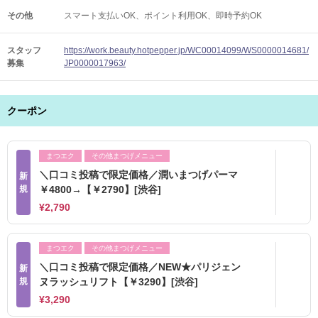
その他
スマート支払いOK
ポイント利用OK
即時予約OK
スタッフ
https://work.beauty.hotpepper.jp/WC00014099/WS0000014681/
募集
JP0000017963/
クーポン
まつエク
その他まつげメニュー
＼口コミ投稿で限定価格／潤いまつげパーマ
新
規
￥4800→【￥2790】[渋谷]
¥2,790
まつエク
その他まつげメニュー
＼口コミ投稿で限定価格／NEW★パリジェン
新
規
ヌラッシュリフト【￥3290】[渋谷]
¥3,290