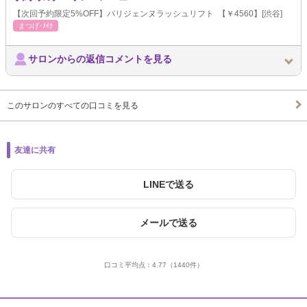
【次回予約限定5%OFF】パリジェンヌラッシュリフト 【￥4560】[渋谷]
まつげ･ﾒｲｸ
サロンからの返信コメントを見る
このサロンのすべての口コミを見る
友達に共有
LINEで送る
メールで送る
口コミ平均点：
4.77
（1440件）