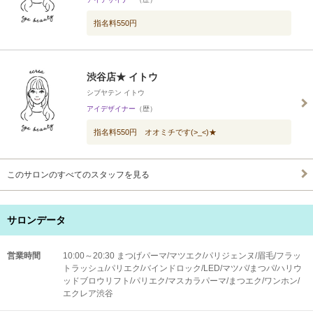
指名料550円
渋谷店★ イトウ
シブヤテン イトウ
アイデザイナー
（歴）
指名料550円 オオミチです(>_<)★
このサロンのすべてのスタッフを見る
サロンデータ
営業時間
10:00～20:30 まつげパーマ/マツエク/パリジェンヌ/眉毛/フラッ
トラッシュ/パリエク/バインドロック/LED/マツパ/まつパ/ハリウ
ッドブロウリフト/パリエク/マスカラパーマ/まつエク/ワンホン/
エクレア渋谷