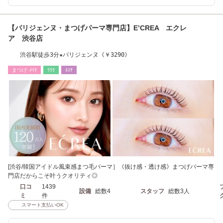
【パリジェンヌ・まつげパーマ専門店】E’CREA エクレ
ア 渋谷店
渋谷駅徒歩3分★パリジェンヌ《￥3290》
まつげ･ﾒｲｸ
ﾘﾗｸ
ｴｽﾃ
[渋谷/韓国アイドル風束感まつ毛パーマ］《抜け感・透け感》まつげパーマ専
門店だからこそ叶うクオリティ◎
口コ
1439
設備
総数4
スタッフ
総数3人
ミ
件
スマート支払いOK