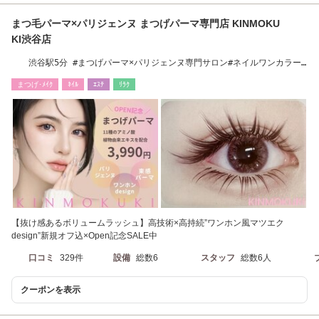
まつ毛パーマ×パリジェンヌ まつげパーマ専門店 KINMOKU
KI渋谷店
渋谷駅5分 #まつげパーマ×パリジェンヌ専門サロン#ネイルワンカラー
マグネット爆人気
まつげ･ﾒｲｸ
ﾈｲﾙ
ｴｽﾃ
ﾘﾗｸ
【抜け感あるボリュームラッシュ】高技術×高持続”ワンホン風マツエク
design”新規オフ込×Open記念SALE中
口コミ
329件
設備
総数6
スタッフ
総数6人
クーポンを表示