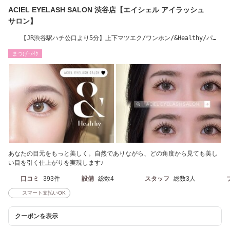
ACIEL EYELASH SALON 渋谷店【エイシェル アイラッシュ
サロン】
【JR渋谷駅ハチ公口より5分】上下マツエク/ワンホン/&Healthy/パリ
エク/LED／LCカール
まつげ･ﾒｲｸ
あなたの目元をもっと美しく。自然でありながら、どの角度から見ても美し
い目を引く仕上がりを実現します♪
口コミ
393件
設備
総数4
スタッフ
総数3人
スマート支払いOK
クーポンを表示