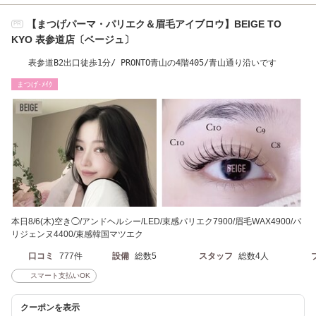
【まつげパーマ・パリエク＆眉毛アイブロウ】BEIGE TO
PR
KYO 表参道店〔ベージュ〕
表参道B2出口徒歩1分/ PRONTO青山の4階405/青山通り沿いです
まつげ･ﾒｲｸ
本日8/6(木)空き◯/アンドヘルシー/LED/束感パリエク7900/眉毛WAX4900/パ
リジェンヌ4400/束感韓国マツエク
口コミ
777件
設備
総数5
スタッフ
総数4人
スマート支払いOK
クーポンを表示