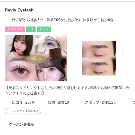
Raviy Eyelash
渋谷駅から徒歩5分 渋谷109から徒歩3分 神泉駅から徒歩6分
まつげ･ﾒｲｸ
ﾘﾗｸ
ﾘﾌﾚｯｼｭ
【美眉スタイリング】なりたい理想の眉を叶えます♪骨格やお顔の雰囲気に合
うデザインのご提案も◎
口コミ
257件
設備
総数10
スタッフ
総数11人
スマート支払いOK
クーポンを表示