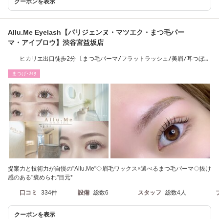
クーポンを表示
Allu.Me Eyelash【パリジェンヌ・マツエク・まつ毛パー
マ・アイブロウ】渋谷宮益坂店
ヒカリエ出口徒歩2分 [まつ毛パーマ/フラットラッシュ/美眉/耳つぼジ
ュエリー/マツパ]
まつげ･ﾒｲｸ
提案力と技術力が自慢の"Allu.Me"◇眉毛ワックス×選べるまつ毛パーマ◇抜け
感のある"褒められ"目元*
口コミ
334件
設備
総数6
スタッフ
総数4人
クーポンを表示