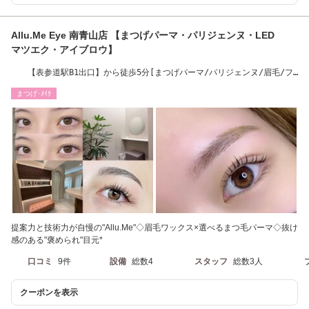
Allu.Me Eye 南青山店 【まつげパーマ・パリジェンヌ・LED
マツエク・アイブロウ】
【表参道駅B1出口】から徒歩5分[まつげパーマ/パリジェンヌ/眉毛/フ
ラットラッシュ]
まつげ･ﾒｲｸ
提案力と技術力が自慢の"Allu.Me"◇眉毛ワックス×選べるまつ毛パーマ◇抜け
感のある"褒められ"目元*
口コミ
9件
設備
総数4
スタッフ
総数3人
クーポンを表示