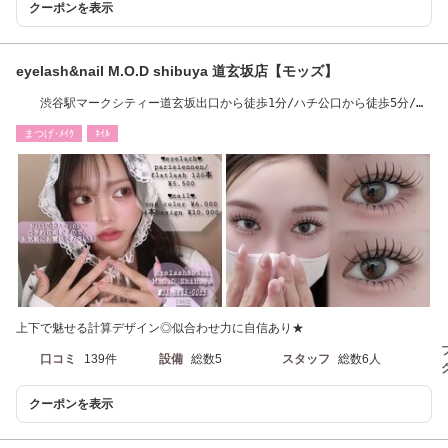
クーポンを表示
eyelash&nail M.O.D shibuya 道玄坂店【モッズ】
渋谷駅マークシティー道玄坂出口から徒歩1分/ハチ公口から徒歩5分/神
泉駅3分
まつげ･ﾒｲｸ
ﾈｲﾙ
上下で魅せる計算デザイン◎似合わせ力に自信あり★
口コミ
139件
設備
総数5
スタッフ
総数6人
クーポンを表示