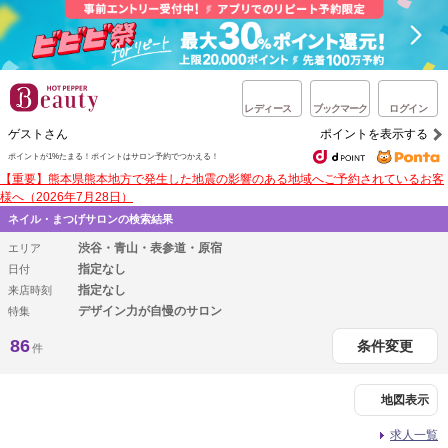
レディース
ブックマーク
ログイン
ゲストさん
ポイントを表示する
ポイントが1%たまる！
ポイントはサロン予約でつかえる！
【重要】熊本県熊本地方で発生した地震の影響のある地域へご予約されているお客
様へ（2026年7月28日）
ネイル・まつげサロンの検索結果
渋谷・青山・表参道・原宿
エリア
指定なし
日付
指定なし
来店時刻
デザイン力が自慢のサロン
特集
86
条件変更
件
地図表示
求人一覧