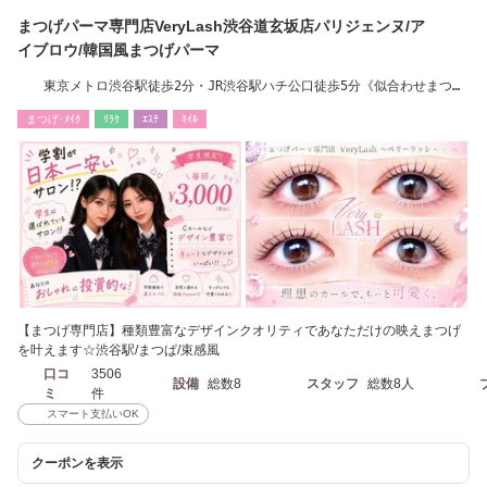
まつげパーマ専門店VeryLash渋谷道玄坂店パリジェンヌ/ア
イブロウ/韓国風まつげパーマ
東京メトロ渋谷駅徒歩2分・JR渋谷駅ハチ公口徒歩5分《似合わせまつパ
3000円》
まつげ･ﾒｲｸ
ﾘﾗｸ
ｴｽﾃ
ﾈｲﾙ
【まつげ専門店】種類豊富なデザインクオリティであなただけの映えまつげ
を叶えます☆渋谷駅/まつぱ/束感風
口コ
3506
設備
総数8
スタッフ
総数8人
ミ
件
スマート支払いOK
クーポンを表示