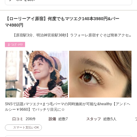
【ローリーアイ原宿】何度でもマツエク140本3980円&パー
マ4980円
【原宿駅3分、明治神宮前駅30秒】ラフォーレ原宿すぐそば簡単アクセ
ス♪
まつげ･ﾒｲｸ
SNSで話題♪マツエク×まつ毛パーマの同時施術が可能な&healthy【アンドヘ
ルシー￥9660】でパッチリ目元に☆
口コミ
206件
設備
総数7
スタッフ
総数5人
スマート支払いOK