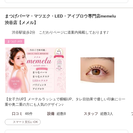
まつげパーマ・マツエク・LED・アイブロウ専門店memelu
渋谷店【メメル】
渋谷駅徒歩2分 こだわりページに道案内掲載しております♪
まつげ･ﾒｲｸ
【女子力UP】メーテルラッシュで横幅UP。タレ目効果で優しい印象に☆一
重や奥二重の方にも人気のデザイン♪
口コミ
46件
設備
総数8
スタッフ
総数3人
スマート支払いOK