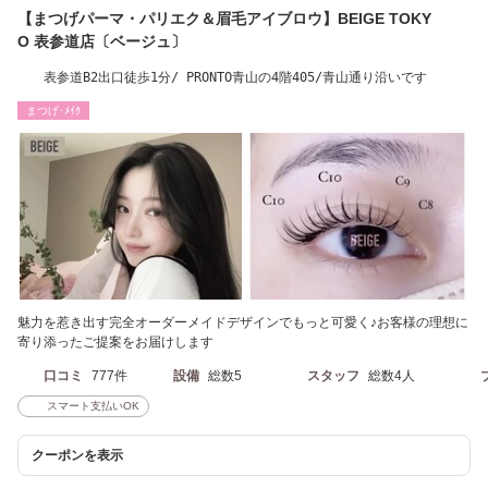
【まつげパーマ・パリエク＆眉毛アイブロウ】BEIGE TOKY
O 表参道店〔ベージュ〕
表参道B2出口徒歩1分/ PRONTO青山の4階405/青山通り沿いです
まつげ･ﾒｲｸ
魅力を惹き出す完全オーダーメイドデザインでもっと可愛く♪お客様の理想に
寄り添ったご提案をお届けします
口コミ
777件
設備
総数5
スタッフ
総数4人
スマート支払いOK
クーポンを表示