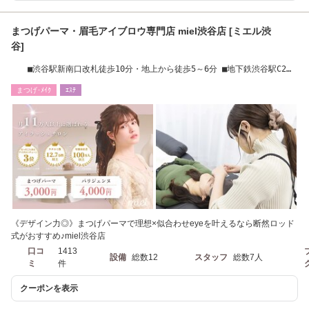
まつげパーマ・眉毛アイブロウ専門店 miel渋谷店 [ミエル渋
谷]
■渋谷駅新南口改札徒歩10分・地上から徒歩5～6分 ■地下鉄渋谷駅C2改
札 徒歩8～10分
まつげ･ﾒｲｸ
ｴｽﾃ
《デザイン力◎》まつげパーマで理想×似合わせeyeを叶えるなら断然ロッド
式がおすすめ♪miel渋谷店
口コ
1413
設備
総数12
スタッフ
総数7人
ミ
件
クーポンを表示