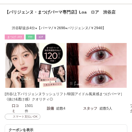
【パリジェンヌ・まつげパーマ専門店】Loa ロア 渋谷店
渋谷駅徒歩4分★【パーマ/￥2690★パリジェンヌ/￥2940】
まつげ･ﾒｲｸ
ﾘﾗｸ
ｴｽﾃ
[渋谷/上下パリジェンヌラッシュリフト/韓国アイドル風束感まつげパーマ］
《抜け&透け感》クオリティ◎
口コ
1501
設備
総数4
スタッフ
総数5人
ミ
件
スマート支払いOK
クーポンを表示