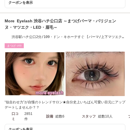
クーポンを表示
More Eyelash 渋谷ハチ公口店 ～まつげパーマ・パリジェン
ヌ・マツエク・LED・眉毛～
渋谷駅ハチ公口2分/109・ドン・キホーテすぐ [パーマ/上下マツエク/
フラットラッシュ]
まつげ･ﾒｲｸ
“似合わせ力”が自慢のトレンドサロン★自分史上いちばん可愛い目元にアップ
デートしませんか？？
口コ
2851
設備
総数6
スタッフ
総数10人
ミ
件
クーポンを表示