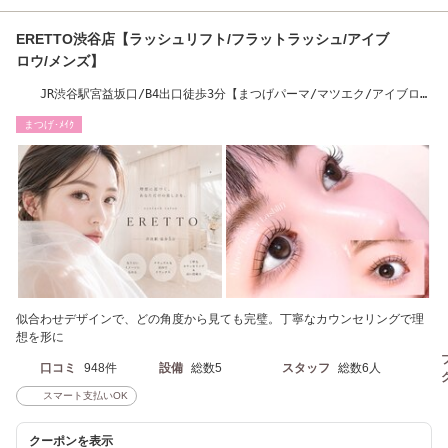
ERETTO渋谷店【ラッシュリフト/フラットラッシュ/アイブ
ロウ/メンズ】
JR渋谷駅宮益坂口/B4出口徒歩3分【まつげパーマ/マツエク/アイブロウ
WAX】当日予約◎
まつげ･ﾒｲｸ
似合わせデザインで、どの角度から見ても完璧。丁寧なカウンセリングで理
想を形に
口コミ
948件
設備
総数5
スタッフ
総数6人
スマート支払いOK
クーポンを表示