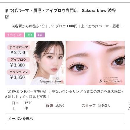
まつげパーマ・眉毛・アイブロウ専門店 Sakura-blow 渋谷
店
渋谷駅から約徒歩5分｜アイブロウ3300円｜上下まつげパーマ・眉毛・
マスカラパーマ
まつげ･ﾒｲｸ
ﾘﾗｸ
ｴｽﾃ
［渋谷/まつ毛パーマ/眉毛］丁寧なカウンセリング☆貴女の魅力を最大限に引
き出しトキメク目元を実現！
口コ
1679
設備
総数6
スタッフ
総数3人
ミ
件
クーポンを表示