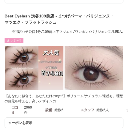
Best Eyelash 渋谷109前店～まつげパーマ・パリジェンヌ・
マツエク・フラットラッシュ
渋谷駅ハチ公口1分/109前上下マツエク/ワンホン/パリジェンヌ/LED/W
フラット/パリエク
まつげ･ﾒｲｸ
【あなたに似合う、あなただけのeye*】ボリューム/ナチュラル/束感も。理想
の目元を叶える、高いデザイン力
口コ
2060
設備
総数6
スタッフ
総数6人
ミ
件
クーポンを表示