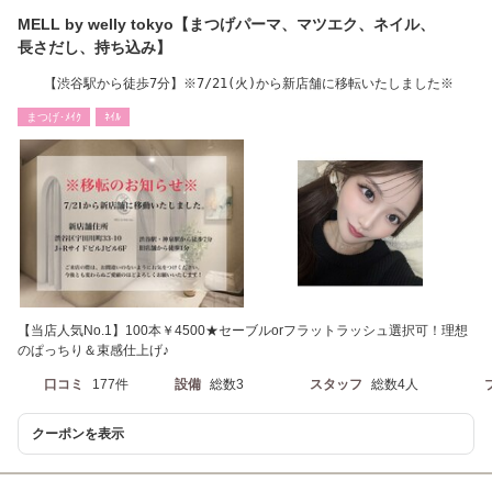
MELL by welly tokyo【まつげパーマ、マツエク、ネイル、
長さだし、持ち込み】
【渋谷駅から徒歩7分】※7/21(火)から新店舗に移転いたしました※
まつげ･ﾒｲｸ
ﾈｲﾙ
【当店人気No.1】100本￥4500★セーブルorフラットラッシュ選択可！理想
のぱっちり＆束感仕上げ♪
口コミ
177件
設備
総数3
スタッフ
総数4人
クーポンを表示