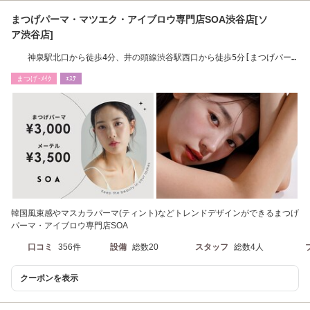
まつげパーマ・マツエク・アイブロウ専門店SOA渋谷店[ソ
ア渋谷店]
神泉駅北口から徒歩4分、井の頭線渋谷駅西口から徒歩5分[まつげパー
マ/パリジェンヌ]
まつげ･ﾒｲｸ
ｴｽﾃ
韓国風束感やマスカラパーマ(ティント)などトレンドデザインができるまつげ
パーマ・アイブロウ専門店SOA
口コミ
356件
設備
総数20
スタッフ
総数4人
クーポンを表示