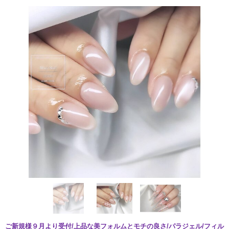
ご新規様９月より受付/上品な美フォルムとモチの良さ/パラジェル/フィル