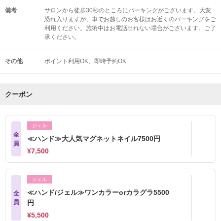
備考
サロンから徒歩30秒のところにパーキングがございます。大変
恐れ入りますが、車でお越しのお客様はお近くのパーキングをご
利用ください。施術中はお電話出れない場合がございます。ご了
承ください。
その他
ポイント利用OK
即時予約OK
クーポン
ジェル
全
≪ハンド≫大人気マグネットネイル7500円
員
¥7,500
ジェル
≪ハンド/ジェル≫ワンカラーorカラグラ5500
全
員
円
¥5,500