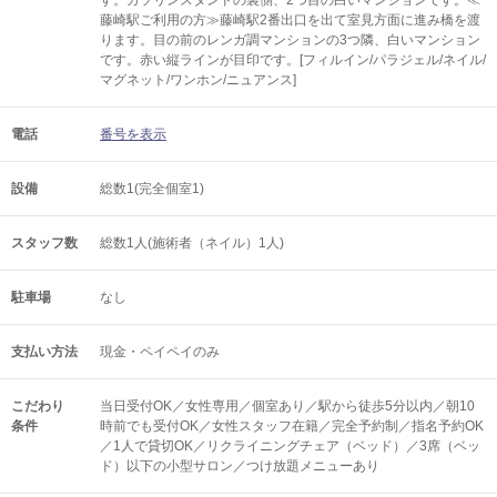
す。ガソリンスタンドの裏側、2つ目の白いマンションです。≪
藤崎駅ご利用の方≫藤崎駅2番出口を出て室見方面に進み橋を渡
ります。目の前のレンガ調マンションの3つ隣、白いマンション
です。赤い縦ラインが目印です。[フィルイン/パラジェル/ネイル/
マグネット/ワンホン/ニュアンス]
電話
番号を表示
設備
総数1(完全個室1)
スタッフ数
総数1人(施術者（ネイル）1人)
駐車場
なし
支払い方法
現金・ペイペイのみ
こだわり
当日受付OK／女性専用／個室あり／駅から徒歩5分以内／朝10
条件
時前でも受付OK／女性スタッフ在籍／完全予約制／指名予約OK
／1人で貸切OK／リクライニングチェア（ベッド）／3席（ベッ
ド）以下の小型サロン／つけ放題メニューあり