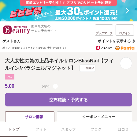
国内最大級の
サロン予約サイト
ブックマーク
ログイン
ゲストさん
ポイントを表示する
ポイントが1%たまる！
ポイントはサロン予約でつかえる！
大人女性の為の上品ネイルサロンBlissNail【フィ
ルイン/パラジェル/マグネット】
MAP
ﾈｲﾙ
5.00
（4件）
空席確認・予約する
クーポン・メニュー
サロン情報
トップ
フォト
スタッフ
ブログ
口コミ