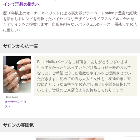
インで理想の指先へ
歴10年以上のオーナーネイリストによる実力派プライベートsalon☆豊富な経験
を活かしトレンドを先駆けたハイセンスなデザインやライフスタイルに合わせ
たデザインをご提案します！自爪を削らないパラジェル&ベース一層残しでお爪
に優しい♪
サロンからの一言
Bliss Nailのページをご覧頂き、ありがとうございます！
行って良かったと思っていただけるよう精一杯のおもて
なしと、ご希望に沿った素敵なネイルをご提案させてい
ただきます。初めての方も大人の女性も、友達の家に遊
びにきたような気持ちでお過ごし頂ける空間を目指して
います。皆様のご来店心よりお待ちしております☆
Bliss Nail
オーナーネイリ
スト
サロンの雰囲気