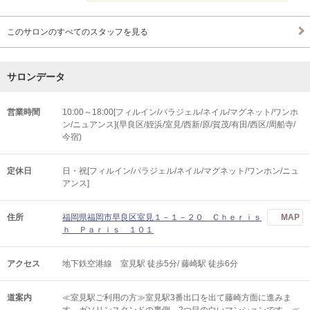
このサロンのすべてのスタッフを見る
サロンデータ
営業時間
10:00～18:00[フィルイン/パラジェル/ネイル/マグネット/ワンホ
ン/ニュアンス](早良区/姪浜/室見/西新/原/賀茂/有田/西区/周船寺/
今宿)
定休日
日・祝[フィルイン/パラジェル/ネイル/マグネット/ワンホン/ニュ
アンス]
住所
福岡県福岡市早良区室見１－１－２０ Ｃｈｅｒｉｓ
MAP
ｈ Ｐａｒｉｓ １０１
アクセス
地下鉄空港線 室見駅 徒歩5分/ 藤崎駅 徒歩6分
道案内
≪室見駅ご利用の方≫室見駅3番出口を出て藤崎方面に進みま