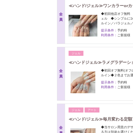
≪ハンド/ジェル≫ワンカラーorカ
◆初回他店オフ無料
全
ェル ◆シンプルに1
員
ルイン／パラジェル
提示条件：
予約時
利用条件：
ご新規様
ジェル
≪ハンドジェル≫ラメグラデーショ
◆初回オフ無料(オフ
全
ルイン◆２色までお選
員
提示条件：
予約時
利用条件：
ご新規様
ジェル
アート
≪ハンド/ジェル≫毎月変わる定額ア
◆当サロン用意のデ
全
る方は別途お選びく