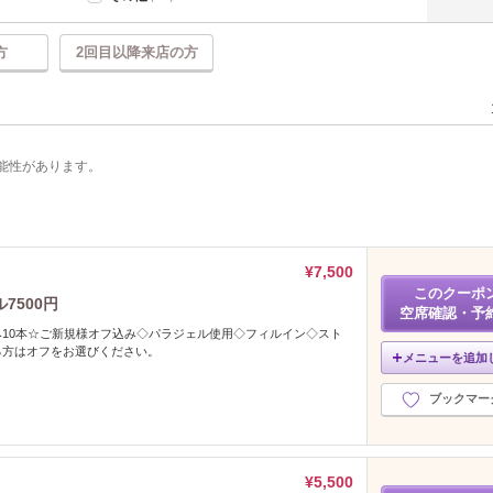
方
2回目以降来店の方
能性があります。
¥7,500
このクーポ
7500円
空席確認・予
10本☆ご新規様オフ込み◇パラジェル使用◇フィルイン◇スト
る方はオフをお選びください。
メニューを追加
ブックマー
¥5,500