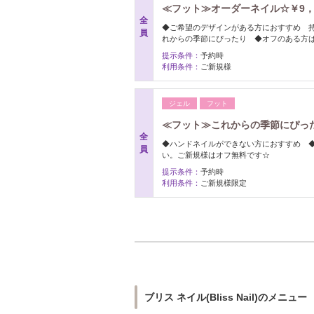
≪フット≫オーダーネイル☆￥9，5
全
◆ご希望のデザインがある方におすすめ 持
員
れからの季節にぴったり ◆オフのある方
提示条件：
予約時
利用条件：
ご新規様
ジェル
フット
≪フット≫これからの季節にぴった
全
◆ハンドネイルができない方におすすめ 
員
い。ご新規様はオフ無料です☆
提示条件：
予約時
利用条件：
ご新規様限定
ブリス ネイル(Bliss Nail)のメニュー