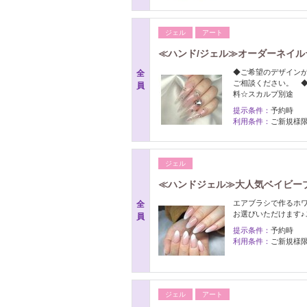
ジェル
アート
≪ハンド/ジェル≫オーダーネイル☆
◆ご希望のデザイン
全
ご相談ください。 
員
料☆スカルプ別途
提示条件：
予約時
利用条件：
ご新規様
ジェル
≪ハンドジェル≫大人気ベイビーブ
エアブラシで作るホ
全
お選びいただけます
員
提示条件：
予約時
利用条件：
ご新規様
ジェル
アート