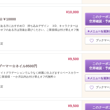
¥10,000
このクーポ
￥10000
空席確認・予
がある方におすすめ◎ 持ち込みデザイン ３D、キャラクターは
◆オフのある方は別途お選びください。ご新規様は付け替えオフ無
メニューを追加
ブックマー
限定
¥9,500
このクーポ
ーマー☆ネイル9500円
空席確認・予
ワイトグラデーションでムラなく綺麗に仕上げます☆ベースカラー
♪ご新規様・一か月以内お付け替えオフ代無料☆
メニューを追加
限定
ブックマー
¥9,500
このクーポ