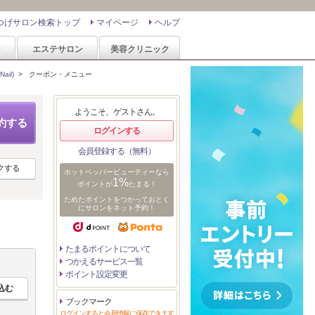
つげサロン検索トップ
マイページ
ヘルプ
ン
エステサロン
美容クリニック
ail)
>
クーポン・メニュー
ようこそ、ゲストさん。
約する
ログインする
会員登録する（無料）
クする
ホットペッパービューティーなら
1%
ポイントが
たまる！
ためたポイントをつかっておとく
にサロンをネット予約！
たまるポイントについて
つかえるサービス一覧
ポイント設定変更
ブックマーク
ログインすると会員情報に保存できます