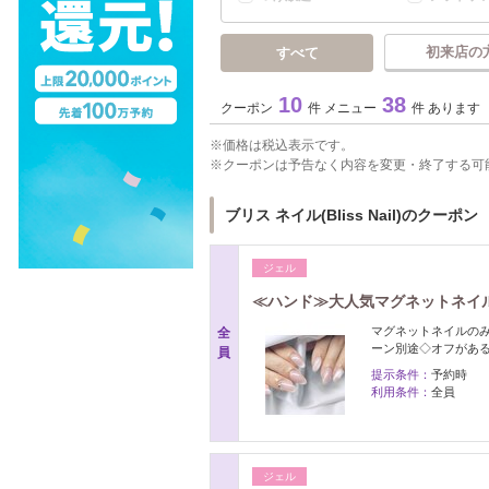
初来店の
すべて
10
38
クーポン
件 メニュー
件 あります
価格は税込表示です。
クーポンは予告なく内容を変更・終了する可
ブリス ネイル(Bliss Nail)のクーポン
ジェル
≪ハンド≫大人気マグネットネイル
マグネットネイルのみ
全
ーン別途◇オフがあ
員
提示条件：
予約時
利用条件：
全員
ジェル