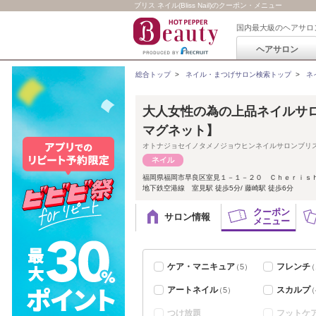
ブリス ネイル(Bliss Nail)のクーポン・メニュー
国内最大級のヘアサロ
ヘアサロン
総合トップ
>
ネイル・まつげサロン検索トップ
>
ネ
大人女性の為の上品ネイルサロンB
マグネット】
オトナジョセイノタメノジョウヒンネイルサロンブリ
福岡県福岡市早良区室見１－１－２０ Ｃｈｅｒｉｓ
地下鉄空港線 室見駅 徒歩5分/ 藤崎駅 徒歩6分
クーポン
サロン情報
メニュー
ケア・マニキュア
フレンチ
（5）
（
アートネイル
スカルプ
（5）
（
つけ放題
フットケ