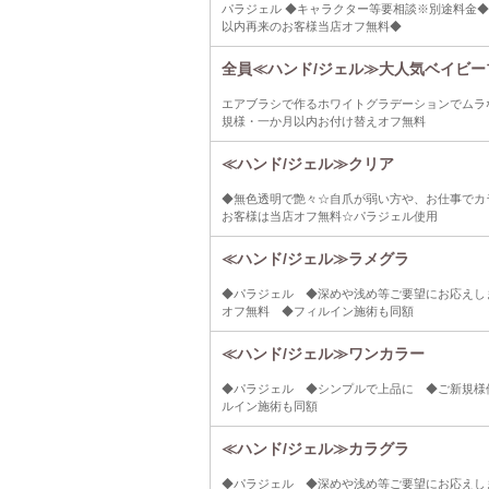
パラジェル ◆キャラクター等要相談※別途料金◆
以内再来のお客様当店オフ無料◆
全員≪ハンド/ジェル≫大人気ベイビーブ
エアブラシで作るホワイトグラデーションでムラ
規様・一か月以内お付け替えオフ無料
≪ハンド/ジェル≫クリア
◆無色透明で艶々☆自爪が弱い方や、お仕事でカ
お客様は当店オフ無料☆パラジェル使用
≪ハンド/ジェル≫ラメグラ
◆パラジェル ◆深めや浅め等ご要望にお応えし
オフ無料 ◆フィルイン施術も同額
≪ハンド/ジェル≫ワンカラー
◆パラジェル ◆シンプルで上品に ◆ご新規様
ルイン施術も同額
≪ハンド/ジェル≫カラグラ
◆パラジェル ◆深めや浅め等ご要望にお応えし