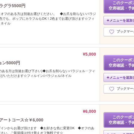
このクーポ
ラグラ5500円
空席確認・予
 オフのある方は別途お選びください。 ◆お爪を削らないパラジ
色でも、ポップにカラフルもOK！2色までお選び頂けます☆フィ
メニューを追加
／ネイル
ブックマー
¥5,000
このクーポ
ン5000円
空席確認・予
のある方は別途お選び下さい)◆お爪を削らないパラジェル・フィ
びいただけます☆フィルイン/パラジェル/ネイル
メニューを追加
ブックマー
¥6,000
このクーポ
ートコース☆￥6,000
空席確認・予
ザインからお選び頂けます ◆お好きな色に変更OK ◆オフのあ
ださい。ご新規様は付け替えオフ無料です☆