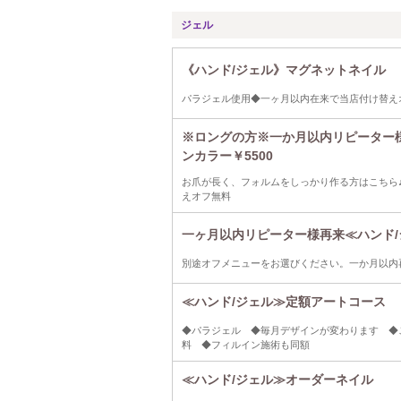
ジェル
《ハンド/ジェル》マグネットネイル
パラジェル使用◆一ヶ月以内在来で当店付け替え
※ロングの方※一か月以内リピーター
ンカラー￥5500
お爪が長く、フォルムをしっかり作る方はこちら
えオフ無料
一ヶ月以内リピーター様再来≪ハンド/
別途オフメニューをお選びください。一か月以内
≪ハンド/ジェル≫定額アートコース
◆パラジェル ◆毎月デザインが変わります ◆
料 ◆フィルイン施術も同額
≪ハンド/ジェル≫オーダーネイル