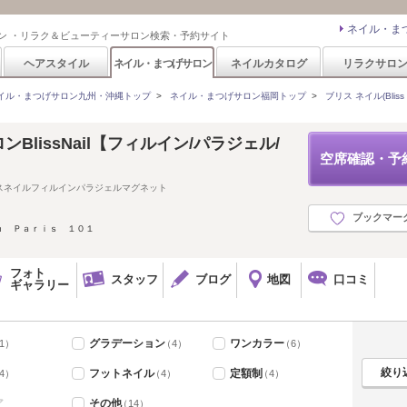
ネイル・ま
ン ・リラク＆ビューティーサロン検索・予約サイト
ヘアスタイル
ネイル・まつげサロン
ネイルカタログ
リラクサロ
イル・まつげサロン九州・沖縄トップ
>
ネイル・まつげサロン福岡トップ
>
ブリス ネイル(Bliss N
lissNail【フィルイン/パラジェル/
空席確認・予
スネイルフィルインパラジェルマグネット
ブックマー
ｈ Ｐａｒｉｓ １０１
フォト
スタッフ
ブログ
地図
口コミ
ギャラリー
グラデーション
ワンカラー
1）
（4）
（6）
フットネイル
定額制
4）
（4）
（4）
ア
その他
（14）