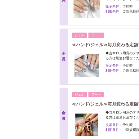
員
提示条件：
予約時
利用条件：
ご新規様
ジェル
アート
≪ハンド/ジェル≫毎月変わる定額ア
◆当サロン用意のデ
全
る方は別途お選びく
員
提示条件：
予約時
利用条件：
ご新規様
ジェル
アート
≪ハンド/ジェル≫毎月変わる定額ア
◆当サロン用意のデ
全
る方は別途お選びく
員
提示条件：
予約時
利用条件：
ご新規様