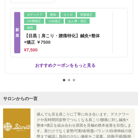
ボディケア
整体
カイロ
骨盤矯正
OX脚矯正
小顔矯正
あん摩・指圧
鍼灸
新
規
【目黒｜肩こり・腰痛特化】鍼灸×整体
×矯正 ￥7500
¥7,500
おすすめクーポンをもっと見る
サロンからの一言
揉んでも戻る肩こりに丁寧に向き合います。デスクワー
クや長時間同姿勢でつらくなる肩こり/腰痛に対し鍼灸×
整体×矯正を組み合わせ原因を見極め根本改善を目指しま
す。肩だけでなく姿勢/可動域/骨盤バランス/自律神経の状
態まで確認し負担の少ない施術をご提案。頭痛/不眠/眼精