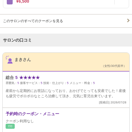
¥6,500
このサロンのすべてのクーポンを見る
サロンの口コミ
サロンPick Up
まきさん
（女性/30代前半）
総合
5
★
★
★
★
★
雰囲気：
5
接客サービス：
5
技術・仕上がり：
5
メニュー・料金：
5
産前から定期的にお世話になっており、おかげでとっても安産でした！産後
も疲労でボロボロなところ治療して頂き、元気に育児出来ています。
[投稿日] 2026/07/28
予約時のクーポン・メニュー
クーポン利用なし
ﾘﾗｸ