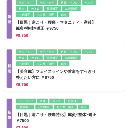
ボディトリ
ボディケア
足裏・リフレ
ヘッド
整体
カイロ
骨盤矯正
OX脚矯正
小顔矯正
あん摩・指圧
鍼灸
新
規
【目黒｜肩こり・腰痛・マタニティ・産後】
鍼灸×整体×矯正 ￥9750
¥9,750
ボディトリ
ボディケア
足裏・リフレ
ヘッド
整体
カイロ
骨盤矯正
OX脚矯正
小顔矯正
あん摩・指圧
鍼灸
新
規
【美容鍼】フェイスラインや首肩をすっきり
整えたい方に ￥9750
¥9,750
ボディケア
整体
カイロ
骨盤矯正
OX脚矯正
小顔矯正
あん摩・指圧
鍼灸
新
【目黒｜肩こり・腰痛特化】鍼灸×整体×矯正
規
￥7500
¥7,500