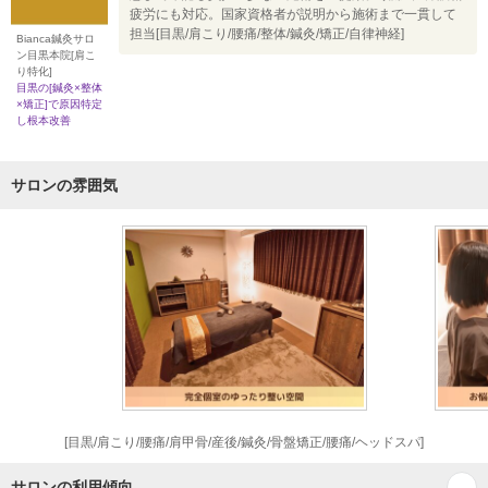
疲労にも対応。国家資格者が説明から施術まで一貫して
担当[目黒/肩こり/腰痛/整体/鍼灸/矯正/自律神経]
Bianca鍼灸サロ
ン目黒本院[肩こ
り特化]
目黒の[鍼灸×整体
×矯正]で原因特定
し根本改善
サロンの雰囲気
[目黒/肩こり/腰痛/肩甲骨/産後/鍼灸/骨盤矯正/腰痛/ヘッドスパ]
サロンの利用傾向