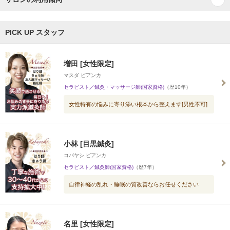
PICK UP スタッフ
増田 [女性限定]
マスダ ビアンカ
セラピスト／鍼灸・マッサージ師(国家資格)
（歴10年）
女性特有の悩みに寄り添い根本から整えます[男性不可]
小林 [目黒鍼灸]
コバヤシ ビアンカ
セラピスト／鍼灸師(国家資格)
（歴7年）
自律神経の乱れ・睡眠の質改善ならお任せください
名里 [女性限定]