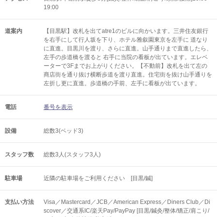
19:00
道案内
【目黒駅】改札を出てatre1のビルに向かいます。三井住友銀行
を右手にして行人坂を下り、ホテル雅叙園東京を左手に 道なり
に直進。目黒川を渡り、さらに直進。山手通りまで直進したら、
左手の歩道橋を渡ると 右手に当院の看板が出ています。エレベ
ーターで3Fまでお上がりください。【不動前】改札を出て左の
商店街を通り抜け横断歩道を渡り直進。住宅街を抜け山手通りを
左折し更に直進。歩道橋の手前、左手に看板が出ています。
電話
番号を表示
設備
総数3(ベッド3)
スタッフ数
総数3人(スタッフ3人)
駐車場
近隣の駐車場をご利用ください [目黒/鍼]
支払い方法
Visa／Mastercard／JCB／American Express／Diners Club／Di
scover／交通系IC/楽天Pay/PayPay [目黒/鍼灸/整体/矯正/肩こり/