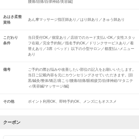
腰痛/頭痛/自律神経/美容鍼]
あはき柔整
あん摩マッサージ指圧師あり／はり師あり／きゅう師あり
資格
こだわり
当日受付OK／個室あり／店頭でのカード支払いOK／女性スタッ
条件
フ在籍／完全予約制／指名予約OK／ドリンクサービスあり／着
替えあり／3席（ベッド）以下の小型サロン／都度払いメニュー
あり
備考
ご予約の際お悩みや改善したい部位の記入をお願いいたします。
当日ご記載内容を元にカウンセリングさせていただきます。[目
黒/鍼灸/整体/矯正/肩こり/腰痛/頭痛/眼精疲労/自律神経/マタニテ
ィ/美容鍼/マッサージ/鍼]
その他
ポイント利用OK
即時予約OK
メンズにもオススメ
クーポン