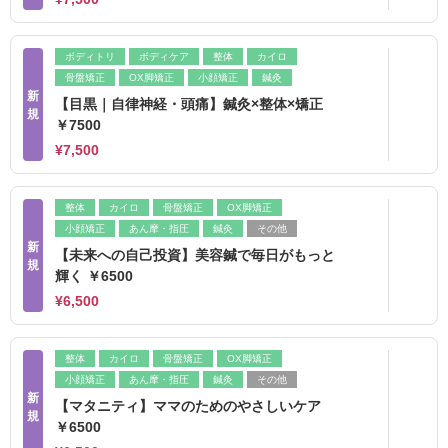
ボディトリ
ボディケア
整体
カイロ
骨盤矯正
OX脚矯正
小顔矯正
鍼灸
新
【目黒｜自律神経・頭痛】鍼灸×整体×矯正
規
￥7500
¥7,500
整体
カイロ
骨盤矯正
OX脚矯正
小顔矯正
あん摩・指圧
鍼灸
その他
新
【未来への自己投資】美容鍼で毎日がもっと
規
輝く ￥6500
¥6,500
整体
カイロ
骨盤矯正
OX脚矯正
小顔矯正
あん摩・指圧
鍼灸
その他
新
【マタニティ】ママのためのやさしいケア
規
￥6500