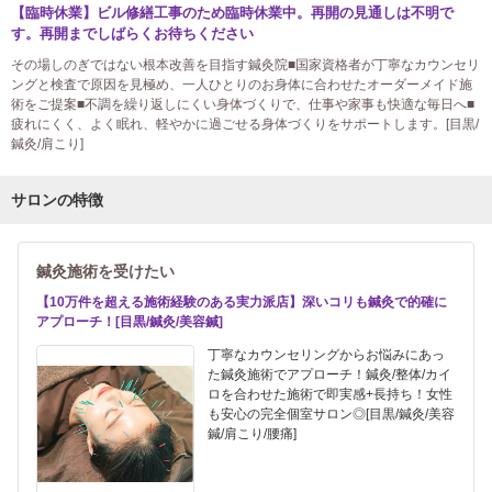
【臨時休業】ビル修繕工事のため臨時休業中。再開の見通しは不明で
す。再開までしばらくお待ちください
その場しのぎではない根本改善を目指す鍼灸院■国家資格者が丁寧なカウンセリ
ングと検査で原因を見極め、一人ひとりのお身体に合わせたオーダーメイド施
術をご提案■不調を繰り返しにくい身体づくりで、仕事や家事も快適な毎日へ■
疲れにくく、よく眠れ、軽やかに過ごせる身体づくりをサポートします。[目黒/
鍼灸/肩こり]
サロンの特徴
鍼灸施術を受けたい
【10万件を超える施術経験のある実力派店】深いコリも鍼灸で的確に
アプローチ！[目黒/鍼灸/美容鍼]
丁寧なカウンセリングからお悩みにあっ
た鍼灸施術でアプローチ！鍼灸/整体/カイ
ロを合わせた施術で即実感+長持ち！女性
も安心の完全個室サロン◎[目黒/鍼灸/美容
鍼/肩こり/腰痛]