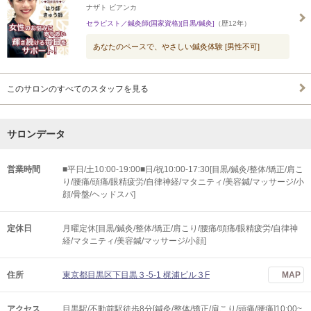
ナザト ビアンカ
セラピスト／鍼灸師(国家資格)[目黒/鍼灸]
（歴12年）
あなたのペースで、やさしい鍼灸体験 [男性不可]
このサロンのすべてのスタッフを見る
サロンデータ
営業時間
■平日/土10:00-19:00■日/祝10:00-17:30[目黒/鍼灸/整体/矯正/肩こ
り/腰痛/頭痛/眼精疲労/自律神経/マタニティ/美容鍼/マッサージ/小
顔/骨盤/ヘッドスパ]
定休日
月曜定休[目黒/鍼灸/整体/矯正/肩こり/腰痛/頭痛/眼精疲労/自律神
経/マタニティ/美容鍼/マッサージ/小顔]
住所
東京都目黒区下目黒３-5-1 梶浦ビル３F
MAP
アクセス
目黒駅/不動前駅徒歩8分[鍼灸/整体/矯正/肩こり/頭痛/腰痛]10:00~