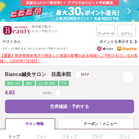
国内最大級の
サロン予約サイト
ブックマーク
ログイン
ゲストさん
ポイントを表示する
ポイントが1%たまる！
ポイントはサロン予約でつかえる！
【重要】熊本県熊本地方で発生した地震の影響のある地域へご予約されているお客
様へ（2026年7月28日）
Bianca鍼灸サロン 目黒本院
MAP
整体･ｶｲﾛ
鍼灸
あん摩･指圧
ﾘﾗｸ
4.83
（65件）
空席確認・予約する
クーポン・メニュー
サロン情報
トップ
フォト
スタッフ
ブログ
口コミ