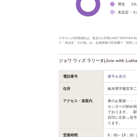
男性
1
%
未設定・そ
※サロンの利用傾向は、直近3カ月間のHOT PEPPER 
※「未設定・その他」は、会員情報の性別欄で「回答し
ジョワ ウィズ ラリータ(Joie with Lal
電話番号
番号を表示
住所
栃木県宇都宮市二
アクセス・道案内
車のお客様・・
センターの斜め前
でおります。 
目印に左折→信
ります。
営業時間
9：00～19：