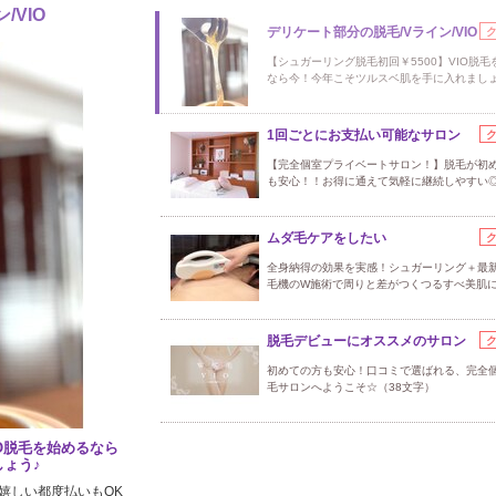
/VIO
デリケート部分の脱毛/Vライン/VIO
【シュガーリング脱毛初回￥5500】VIO脱毛
なら今！今年こそツルスベ肌を手に入れましょ
1回ごとにお支払い可能なサロン
【完全個室プライベートサロン！】脱毛が初
も安心！！お得に通えて気軽に継続しやすい
ムダ毛ケアをしたい
全身納得の効果を実感！シュガーリング＋最
毛機のW施術で周りと差がつくつるすべ美肌
脱毛デビューにオススメのサロン
初めての方も安心！口コミで選ばれる、完全
毛サロンへようこそ☆（38文字）
IO脱毛を始めるなら
ょう♪
嬉しい都度払いもOK