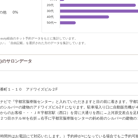
20代
30代
の他
0
%
40代
50代〜
Beauty経由のネット予約データをもとに集計しています。
ない」「自由記載」を選択された方のデータを集計しています。
ita)のサロンデータ
番町１－１０ アドワイズビル２F
・ナビで『宇都宮脳脊髄センター』と入れていただきますと目の前に着きます。宇都
のシルバーの建物のアドワイズビル2Ｆになります。駐車場入り口に自動販売機が
駅からのお客様・・・ＪＲ宇都宮駅（西口）を背に大通りを西に→上河原交差点を足
号２つ目ホテルＭを右折→右手に宇都宮脳脊髄センターの斜め前のシルバーの建物の
30（時間外はお電話にて対応いたします。）予約枠が×になっている場合でもご予約可