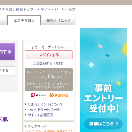
ステサロン検索トップ
マイページ
ヘルプ
ン
エステサロン
美容クリニック
ようこそ、ゲストさん。
約する
ログインする
会員登録する（無料）
クする
ホットペッパービューティーなら
1%
ポイントが
たまる！
ためたポイントをつかっておとく
にサロンをネット予約！
たまるポイントについて
つかえるサービス一覧
ポイント設定変更
ベ肌
ブックマーク
ログインすると会員情報に保存できます