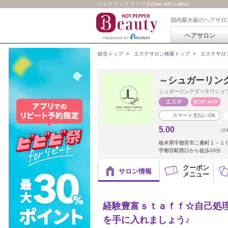
ジョワ ウィズ ラリータ(Joie with Lalita)
国内最大級のヘアサロ
ヘアサロン
総合トップ
>
エステサロン検索トップ
>
エステサロ
～シュガーリング脱毛～
シュガーリングダツモウジョ
スマート支払いOK
5.00
（2
栃木県宇都宮市二番町１－１
宇都宮駅西口から徒歩10分
クーポン
サロン情報
メニュー
経験豊富ｓｔａｆｆ☆自己処
を手に入れましょう♪