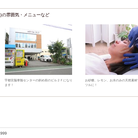
lita)の雰囲気・メニューなど
宇都宮脳脊髄センターの斜め前のビル２Ｆになり
お砂糖、レモン、お水のみの天然素材
ます！
ツルに！
,999