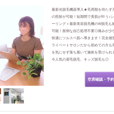
最新光脱毛機器導入★毛周期を待たず
の照射が可能！短期間で美肌が叶う♪
ーリング＋最新美容脱毛機のW脱毛も
可能！面倒な自己処理不要◎痛みが少
快適にツルスベ肌へ導きます！完全個
ライベートサロンだから初めての方も
を気にせず落ち着いて施術を受けられ
今人気の眉毛脱毛、キッズ脱毛も◎
空席確認・予