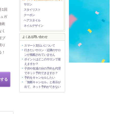
サロン
月1回
スタイリスト
クーポン
シュガ
ヘアスタイル
施術
ネイルデザイン
なく
よくある問い合わせ
室プ
周り
スマート支払いについて
行きたいサロン・近隣のサロ
る！
ンが掲載されていません
ポイントはどこのサロンで使
えますか？
子供や友達の分の予約も代理
でネット予約できますか？
予約をキャンセルしたい
約する
「無断キャンセル」と表示が
出て、ネット予約ができない