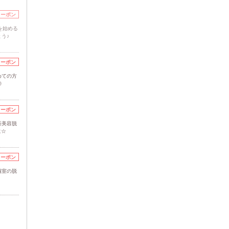
クーポン
を始める
う♪
クーポン
めての方
◎
クーポン
新美容脱
に☆
クーポン
個室の脱