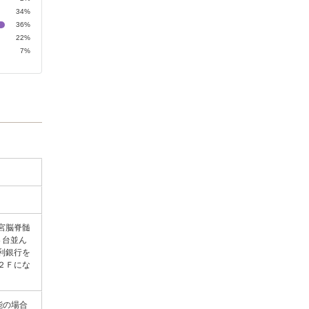
34%
36%
22%
7%
宮脳脊髄
４台並ん
利銀行を
２Ｆにな
能の場合