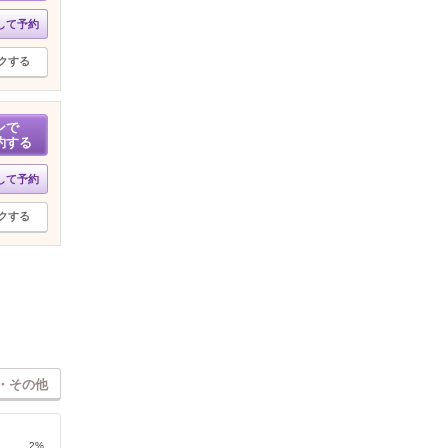
して予約
クする
ンで
約する
して予約
クする
・その他
2%