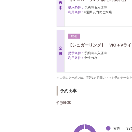
再
提示条件：
予約時＆入店時
来
利用条件：
6週間以内のご来店
脱毛
【シュガーリング】 VIO＋Vライ
全
提示条件：
予約時＆入店時
員
利用条件：
女性のみ
※人気のクーポンは、直近1カ月間のネット予約データ
予約比率
性別比率
女性
99