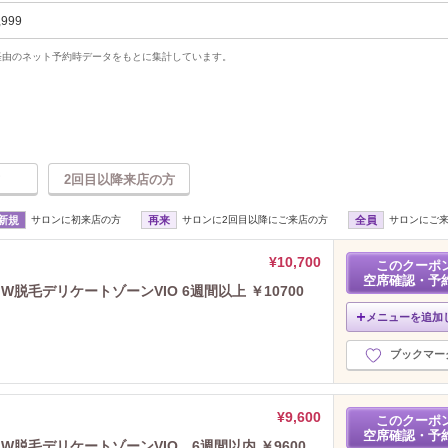
,999
uty経由のネット予約時データをもとに集計しています。
2回目以降来店の方
新規
サロンに初来店の方
再来
サロンに2回目以降にご来店の方
全員
サロンにご
¥10,700
このクーポ
空席確認・予
脱毛デリケートゾーンVIO 6週間以上 ￥10700
メニューを追加
ブックマー
¥9,600
このクーポ
空席確認・予
脱毛デリケートゾーンVIO 6週間以内 ￥9600