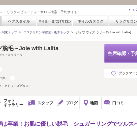
エ
ン ・リラク＆ビューティーサロン検索・予約サイト
ヘアスタイル
ネイル・まつげサロン
ネイルカタログ
リラクサロ
ン関東トップ
>
エステサロン宇都宮・栃木トップ
>
ジョワ ウィズ ラリータ(Joie with Lalita)
Joie with Lalita
空席確認・予
ワウィズラリータ
ブックマー
42件）
０ アドワイズビル２F
フォト
スタッフ
ブログ
地図
口コミ
ギャラリー
理は卒業！お肌に優しい脱毛 シュガーリングでツルス