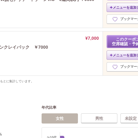
メニューを追加
ブックマー
¥7,000
このクーポ
空席確認・予
ンクレイパック ￥7000
メニューを追加
ブックマー
をもとに集計しています。
年代比率
女性
男性
未設定
%
〜10代