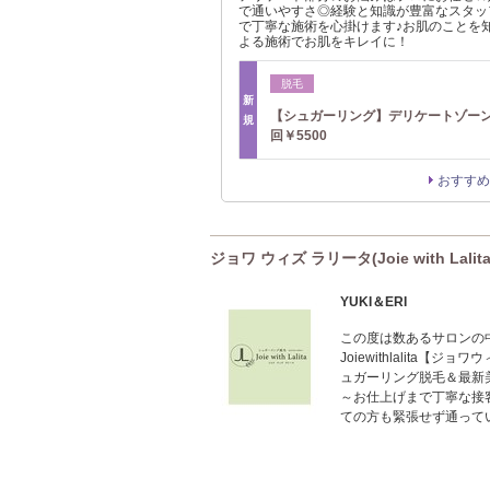
で通いやすさ◎経験と知識が豊富なスタッ
で丁寧な施術を心掛けます♪お肌のことを
よる施術でお肌をキレイに！
脱毛
新
【シュガーリング】デリケートゾーン
規
回￥5500
おすすめ
ジョワ ウィズ ラリータ(Joie with Lal
YUKI＆ERI
この度は数あるサロンの
Joiewithlalit
ュガーリング脱毛＆最新
～お仕上げまで丁寧な接
ての方も緊張せず通って