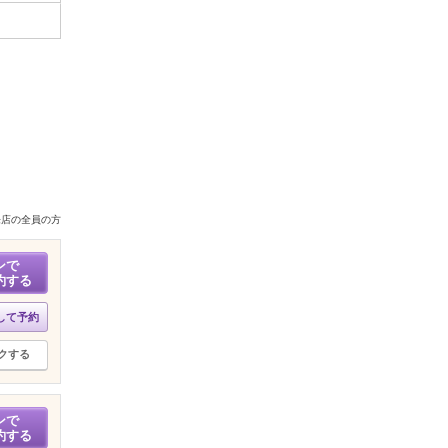
来店の全員の方
ンで
約する
して予約
クする
ンで
約する