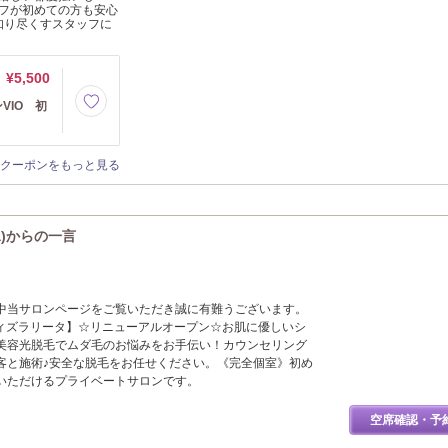
フが初めての方も安心
知り尽くすスタッフに
¥5,500
VIO 初
クーポンをもっと見る
ita)からの一言
中当サロンページをご覧いただき誠に有難うございます。
a【ジョワウィズラリータ】☆リニューアルオープン☆お肌に優しいシ
美容光脱毛でムダ毛のお悩みをお手伝い！カウンセリング
客と施術♪安全な脱毛をお任せください。《完全個室》初め
いただけるプライベートサロンです。
空席確認・予