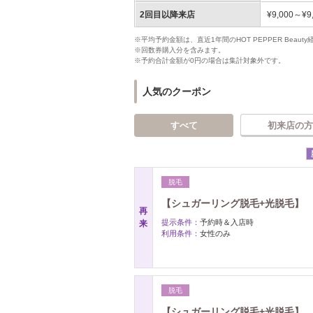
2回目以降来店
¥9,000～¥9
※平均予約金額は、直近1年間のHOT PEPPER Bea
※回数券購入分を含みます。
※予約合計金額が0円の場合は集計対象外です。
人気のクーポン
すべて
初来店の方
脱毛
【シュガーリング脱毛+光脱毛】 W
再
提示条件：
予約時＆入店時
来
利用条件：
女性のみ
脱毛
【シュガーリング脱毛+光脱毛】 W