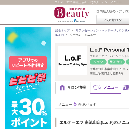
エルオーエフ 南流山店(L.o.F)のクーポン・メニュー
国内最大級のヘアサロ
ヘアサロン
総合トップ
>
リラクゼーション・マッサージサロン検
(L.o.F)
>
クーポン・メニュー
L.o.F Persona
エルオーエフ パーソナルト
千葉県流山市南流山１-１９-
南流山駅南口より徒歩7分
サロン情報
メニュー
5
メニュー
件 あります
エルオーエフ 南流山店(L.o.F)のメニ