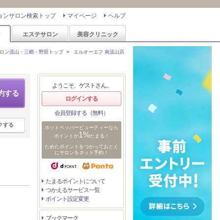
ョンサロン検索トップ
マイページ
ヘルプ
ン
エステサロン
美容クリニック
ロン流山・三郷・野田トップ
>
エルオーエフ 南流山店
ようこそ、ゲストさん。
約する
ログインする
会員登録する（無料）
クする
ホットペッパービューティーなら
1%
ポイントが
たまる！
ためたポイントをつかっておとく
にサロンをネット予約！
たまるポイントについて
つかえるサービス一覧
ポイント設定変更
ブックマーク