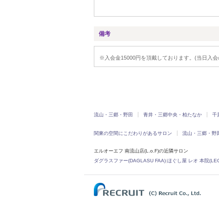
備考
※入会金15000円を頂戴しております。(当日入会
流山・三郷・野田
青井・三郷中央・柏たなか
千
関東の空間にこだわりがあるサロン
流山・三郷・野
エルオーエフ 南流山店(L.o.F)の近隣サロン
ダグラスファー(DAGLASU FAA)
|
ほぐし屋 レオ 本院(LEO