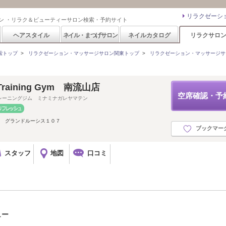
リラクゼーシ
ン ・リラク＆ビューティーサロン検索・予約サイト
ヘアスタイル
ネイル・まつげサロン
ネイルカタログ
リラクサロ
索トップ
>
リラクゼーション・マッサージサロン関東トップ
>
リラクゼーション・マッサージサ
l Training Gym 南流山店
空席確認・予
レーニングジム ミナミナガレヤマテン
７ グランドルーシス１０７
ブックマー
スタッフ
地図
口コミ
ュー