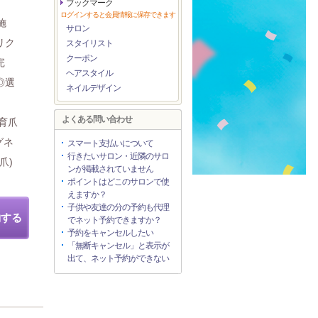
ブックマーク
ログインすると会員情報に保存できます
施
サロン
リク
スタイリスト
クーポン
完
ヘアスタイル
◎選
ネイルデザイン
よくある問い合わせ
(育爪
グネ
スマート支払いについて
行きたいサロン・近隣のサロ
爪)
ンが掲載されていません
ポイントはどこのサロンで使
えますか？
子供や友達の分の予約も代理
約する
でネット予約できますか？
予約をキャンセルしたい
「無断キャンセル」と表示が
出て、ネット予約ができない