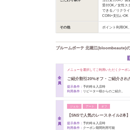
こだわり条件
当日受付OK／個
受付OK／女性ス
できる／リクライ
COIN+支払いOK
その他
ポイント利用OK
ブルームボーテ 北堀江(bloombeaute
メニューを選択してご利用いただくクーポ
全
ご紹介割引20%オフ・ご紹介され
員
提示条件：
予約時＆入店時
利用条件：
リピーター様からのご紹介。
ジェル
アート
オフ
【SNSで人気のレースネイル2本
全
提示条件：
予約時＆入店時
員
利用条件：
クーポン期間利用可能