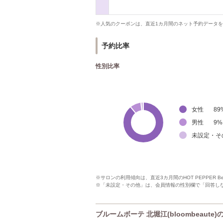
※人気のクーポンは、直近1カ月間のネット予約データ
予約比率
性別比率
女性
89
男性
9
%
未設定・そ
※サロンの利用傾向は、直近3カ月間のHOT PEPPER 
※「未設定・その他」は、会員情報の性別欄で「回答し
ブルームボーテ 北堀江(bloombeaute