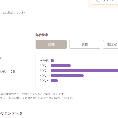
ブックマー
をもとに集計しています。
年代比率
女性
男性
未設定
%
〜10代
20代
30代
の他
2
%
40代
50代〜
Beauty経由のネット予約データをもとに集計しています。
ない」「自由記載」を選択された方のデータを集計しています。
)のサロンデータ