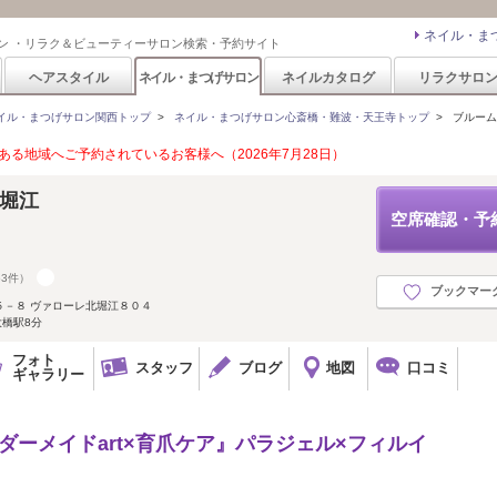
ネイル・ま
ン ・リラク＆ビューティーサロン検索・予約サイト
ヘアスタイル
ネイル・まつげサロン
ネイルカタログ
リラクサロ
イル・まつげサロン関西トップ
>
ネイル・まつげサロン心斎橋・難波・天王寺トップ
>
ブルームボ
る地域へご予約されているお客様へ（2026年7月28日）
 北堀江
空席確認・予
53件）
ブックマー
５－８ ヴァローレ北堀江８０４
大橋駅8分
フォト
スタッフ
ブログ
地図
口コミ
ギャラリー
ーダーメイドart×育爪ケア』パラジェル×フィルイ