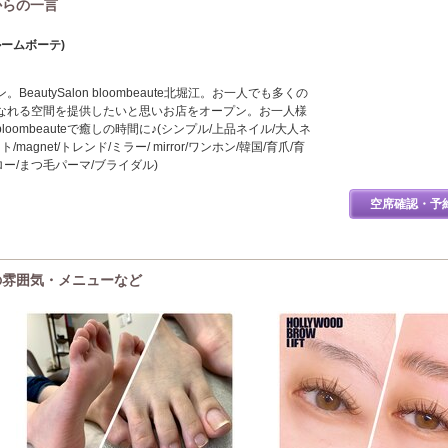
)からの一言
ブルームボーテ)
eautySalon bloombeaute北堀江。お一人でも多くの
なれる空間を提供したいと思いお店をオープン。お一人様
oombeauteで癒しの時間に♪(シンプル/上品ネイル/大人ネ
magnet/トレンド/ミラー/ mirror/ワンホン/韓国/育爪/育
ロー/まつ毛パーマ/ブライダル)
空席確認・予
e)の雰囲気・メニューなど