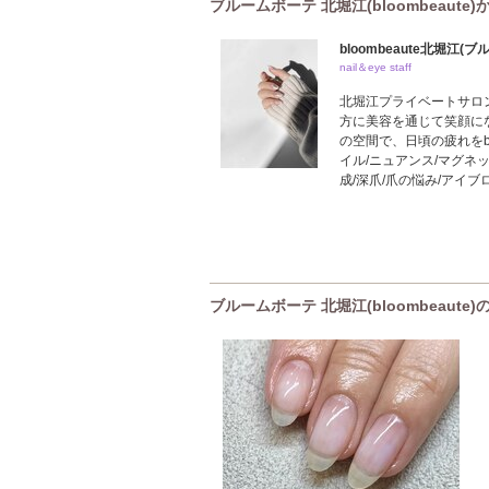
ブルームボーテ 北堀江(bloombeaute
bloombeaute北堀江(
nail＆eye staff
北堀江プライベートサロン。B
方に美容を通じて笑顔に
の空間で、日頃の疲れをbl
イル/ニュアンス/マグネット/
成/深爪/爪の悩み/アイブ
ブルームボーテ 北堀江(bloombeaut