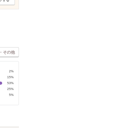
クする
・その他
2%
15%
53%
25%
5%