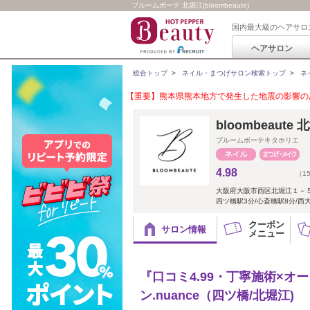
ブルームボーテ 北堀江(bloombeaute)
国内最大級のヘアサロ
ヘアサロン
総合トップ
>
ネイル・まつげサロン検索トップ
>
ネ
【重要】熊本県熊本地方で発生した地震の影響のあ
bloombeaute
ブルームボーテキタホリエ
4.98
（1
大阪府大阪市西区北堀江１－
四ツ橋駅3分/心斎橋駅8分/西
クーポン
サロン情報
メニュー
『口コミ4.99・丁寧施術×オ
ン.nuance（四ツ橋/北堀江)