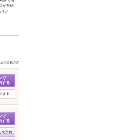
0時前でも
Dが視聴
あり／
来店の全員の方
ンで
約する
クする
ンで
約する
して予約