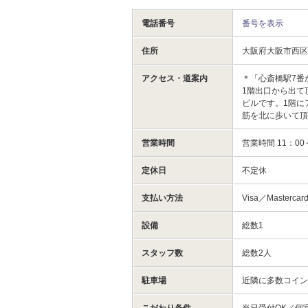
電話番号
番号を表示
住所
大阪府大阪市西区
アクセス・道案内
＊「心斎橋駅7番
1階出口から出て
ビルです。1階に
筋を北に歩いて頂
営業時間
営業時間 11：0
定休日
不定休
支払い方法
Visa／Master
設備
総数1
スタッフ数
総数2人
駐車場
近隣に多数コイ