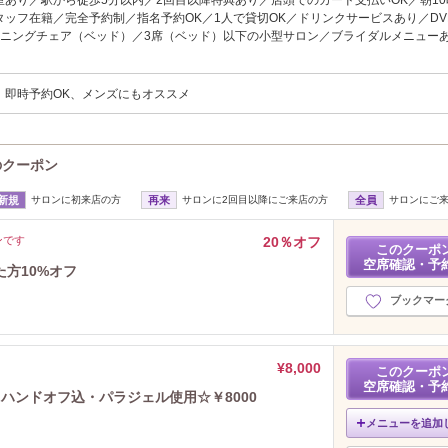
室あり／駅から徒歩5分以内／2回目以降特典あり／店頭でのカード支払いOK／朝1
タッフ在籍／完全予約制／指名予約OK／1人で貸切OK／ドリンクサービスあり／DV
ニングチェア（ベッド）／3席（ベッド）以下の小型サロン／ブライダルメニュー
、即時予約OK、メンズにもオススメ
)のクーポン
新規
サロンに初来店の方
再来
サロンに2回目以降にご来店の方
全員
サロンにご
ンです
20％オフ
このクーポ
空席確認・予
た方10%オフ
ブックマー
¥8,000
このクーポ
空席確認・予
】ハンドオフ込・パラジェル使用☆￥8000
メニューを追加