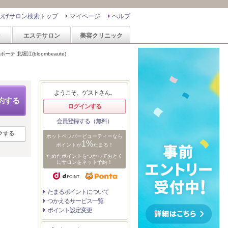
つげサロン検索トップ
マイページ
ヘルプ
ン
エステサロン
美容クリニック
ーテ 北堀江(bloombeaute)
ようこそ、ゲストさん。
約する
ログインする
会員登録する（無料）
クする
ホットペッパービューティーなら
1%
ポイントが
たまる！
ためたポイントをつかっておとく
にサロンをネット予約！
たまるポイントについて
つかえるサービス一覧
ポイント設定変更