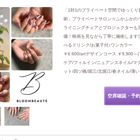
「1対1のプライベート空間でゆっくり
術」プライベートサロン☆ふかふかの
ライニングチェアとプロジェクターも
備！映画を見ながら丁寧に施術します
べるドリンク/お菓子付♪ワンカラー
￥6.600/artデザインコース ￥9,900～
ケア/フィルイン/ニュアンスネイル/マ
ット/四ツ橋/堀江/北堀江/春ネイル/薄い
空席確認・予