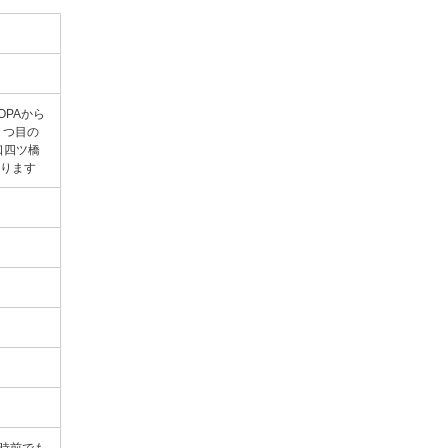
OPAから
２つ目の
口四ツ橋
なります