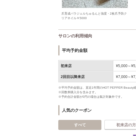
爪育成パラジェルちゅるんと強度・2枚爪予防ク
リアネイル￥5000
サロンの利用傾向
平均予約金額
初来店
¥5,000～¥5
2回目以降来店
¥7,000～¥7
※平均予約金額は、直近1年間のHOT PEPPER Bea
※回数券購入分を含みます。
※予約合計金額が0円の場合は集計対象外です。
人気のクーポン
すべて
初来店の方