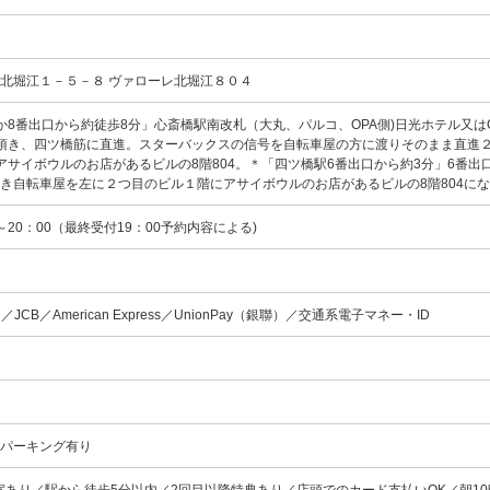
北堀江１－５－８ ヴァローレ北堀江８０４
か8番出口から約徒歩8分」心斎橋駅南改札（大丸、パルコ、OPA側)日光ホテル又は
頂き、四ツ橋筋に直進。スターバックスの信号を自転車屋の方に渡りそのまま直進
アサイボウルのお店があるビルの8階804。＊「四ツ橋駅6番出口から約3分」6番出
き自転車屋を左に２つ目のビル１階にアサイボウルのお店があるビルの8階804に
0～20：00（最終受付19：00予約内容による)
card／JCB／American Express／UnionPay（銀聯）／交通系電子マネー・ID
ンパーキング有り