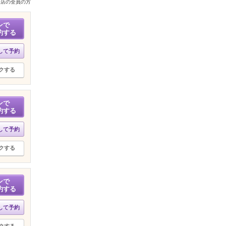
来店の全員の方
ンで
約する
して予約
クする
ンで
約する
して予約
クする
ンで
約する
して予約