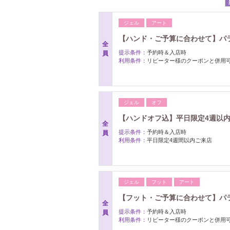
ジェル
アート
【ハンド・ご予算に合わせて】パラジ
全
提示条件：
予約時＆入店時
員
利用条件：
リピーター様のクーポンと併用
ジェル
オフ
【ハンドオフ込】平日限定4週以内
全
提示条件：
予約時＆入店時
員
利用条件：
平日限定4週間以内ご来店
ジェル
フット
アート
【フット・ご予算に合わせて】パラジ
全
提示条件：
予約時＆入店時
員
利用条件：
リピーター様のクーポンと併用