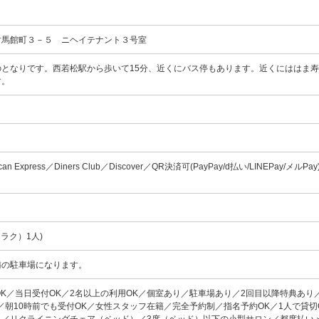
対馬館町３－５ ニヘイテナント３号室
のとなりです。西若松駅から歩いて15分、近くにバス停もあります。近くにははま
す。
can Express／Diners Club／Discover／QR決済可(PayPay/d払い/LINEPay/メルP
ラク）1人)
隣の駐車場になります。
OK／当日受付OK／2名以上の利用OK／個室あり／駐車場あり／2回目以降特典あり
／朝10時前でも受付OK／女性スタッフ在籍／完全予約制／指名予約OK／1人で貸切
り／リクライニングチェア（ベッド）／3席（ベッド）以下の小型サロン／都度払い