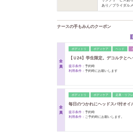
あり／ブライダル
ナースの手もみんのクーポン
ボディトリ
ボディケア
ヘッド
【Ｕ24】学生限定。デコルテとヘッド
全
提示条件：
予約時
員
利用条件：
予約時にお願いします
ボディトリ
ボディケア
足裏・リフ
毎日のつかれにヘッドスパ付オイル6
全
提示条件：
予約時
員
利用条件：
ご予約時にお願いします。