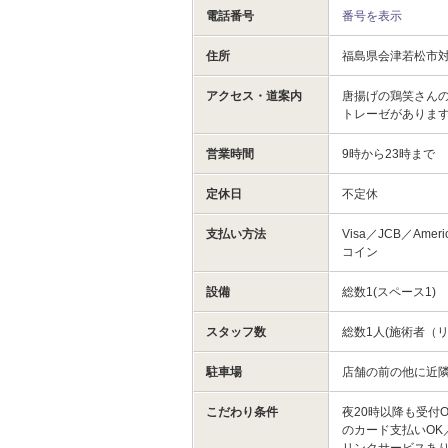
電話番号
番号を表示
住所
福島県会津若松市
アクセス・道案内
唐揚げの鶏笑さん
トレーゼがありま
営業時間
9時から23時まで
定休日
不定休
支払い方法
Visa／JCB／Ameri
コイン
設備
総数1(スペース1)
スタッフ数
総数1人(施術者（リ
駐車場
店舗の前の他に近
こだわり条件
夜20時以降も受付
のカード支払いOK
リンクサービスあ