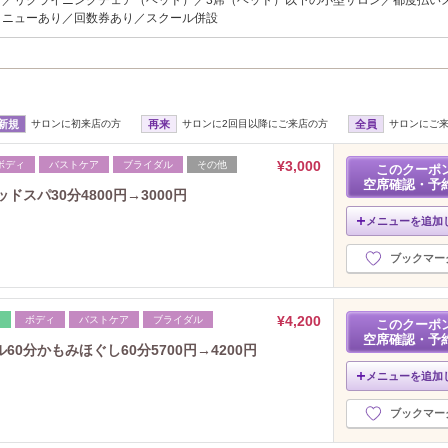
メニューあり／回数券あり／スクール併設
新規
サロンに初来店の方
再来
サロンに2回目以降にご来店の方
全員
サロンにご
¥3,000
ボディ
バストケア
ブライダル
その他
このクーポ
空席確認・予
スパ30分4800円→3000円
メニューを追加
ブックマー
¥4,200
レ
ボディ
バストケア
ブライダル
このクーポ
空席確認・予
0分かもみほぐし60分5700円→4200円
メニューを追加
ブックマー