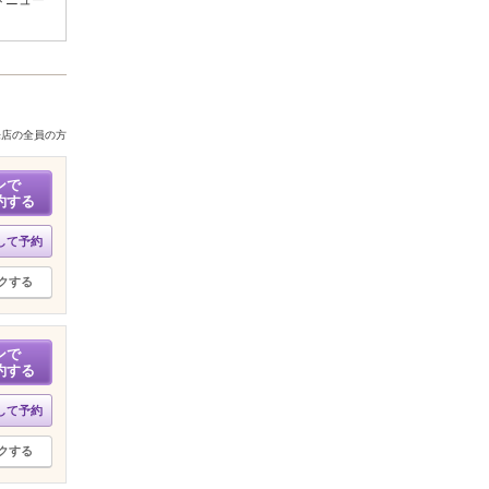
来店の全員の方
ンで
約する
して予約
クする
ンで
約する
して予約
クする