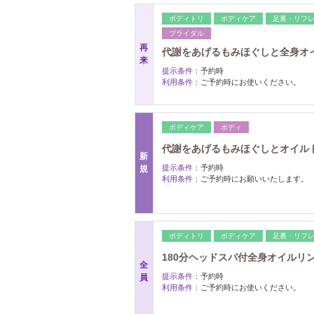
ボディトリ
ボディケア
足裏・リフ
ブライダル
再
代謝をあげるもみほぐしと全身オイル
来
提示条件：
予約時
利用条件：
ご予約時にお使いください。
ボディケア
ボディ
代謝をあげるもみほぐしとオイルトリ
新
提示条件：
予約時
規
利用条件：
ご予約時にお願いいたします。
ボディトリ
ボディケア
足裏・リフ
180分ヘッドスパ付全身オイルリンパ
全
提示条件：
予約時
員
利用条件：
ご予約時にお使いください。