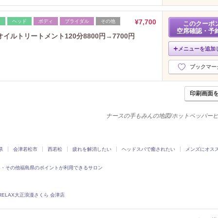
¥7,700
レ
ヘッド
ボディ
ブライダル
その他
このクーポ
空席確認・予
ルトリートメント120分8800円→7700円
メニューを追加
ブックマー
印刷画面
ナースの手もみんの地図/ホットペッパー
県
会津若松市
西若松
疲れを解消したい
ヘッドスパで癒されたい
メンズにオス
島・その他福島県のポイントが利用できるサロン
RELAX大正浪漫さくら 会津店