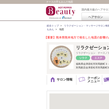
ナースの手もみんの地図
国内最大級のヘアサロ
ヘアサロン
総合トップ
>
リラクゼーション・マッサージサロン検
もみん
>
地図
【重要】熊本県熊本地方で発生した地震の影響のあ
リラクゼーショ
リラクザーション ナースノ
福島県会津若松市対馬館町３
対馬館店会津若松市対馬館町3
クーポン
サロン情報
メニュー