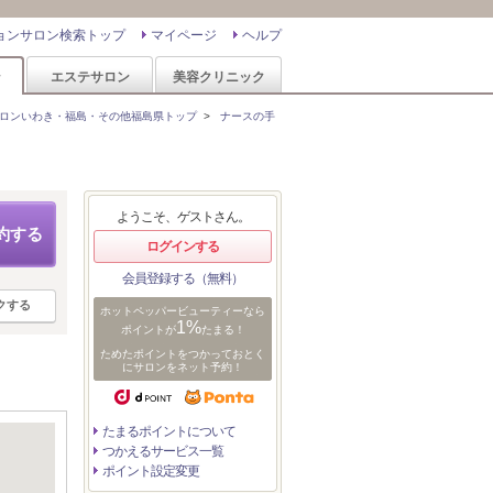
ョンサロン検索トップ
マイページ
ヘルプ
ン
エステサロン
美容クリニック
ロンいわき・福島・その他福島県トップ
>
ナースの手
ようこそ、ゲストさん。
約する
ログインする
会員登録する（無料）
クする
ホットペッパービューティーなら
1%
ポイントが
たまる！
ためたポイントをつかっておとく
にサロンをネット予約！
たまるポイントについて
つかえるサービス一覧
ポイント設定変更