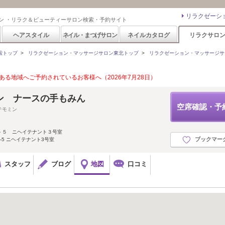
リラクゼーシ
ン ・リラク＆ビューティーサロン検索・予約サイト
ヘアスタイル
ネイル・まつげサロン
ネイルカタログ
リラクサロ
索トップ
>
リラクゼーション・マッサージサロン東北トップ
>
リラクゼーション・マッサージサ
る地域へご予約されているお客様へ（2026年7月28日）
ン ナースの手もみん
空席確認・予
テモミン
－５ ニヘイテナント３号室
ブックマー
-5 ニヘイテナント3号室
スタッフ
ブログ
地図
口コミ