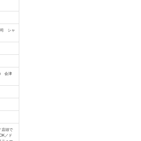
寿司 シャ
ay) 会津
／店頭で
OK／ド
メニュー