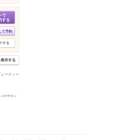
ンで
約する
して予約
クする
を表示する
ビューティー
スメのサロン