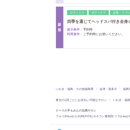
ボディトリ
ボディケア
足裏・リフ
四季を通じてヘッドスパ付き全身オイ
新
提示条件：
予約時
規
利用条件：
ご予約時にお使いください。
いわき・福島・その他福島県
会津・喜多方
福島
東北の1回ごとにお支払い可能なサロン
いわき・福
ナースの手もみんの近隣サロン
フルリ(Fleuri)
|
ルポ(REPOS)
|
カネゴン整骨院
|
リラ(Lilas)
|