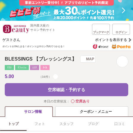
国内最大級の
サロン予約サイト
ブックマーク
ログイン
ゲストさん
ポイントを表示する
ポイントが1%たまる！
ポイントはサロン予約でつかえる！
BLESSINGS 【ブレッシングス】
MAP
ﾘﾗｸ
ﾘﾌﾚｯｼｭ
ｴｽﾃ
ﾈｲﾙ
5.00
（34件）
空席確認・予約する
空席あり
本日の空席状況：
◯
クーポン・メニュー
サロン情報
トップ
フォト
スタッフ
ブログ
口コミ