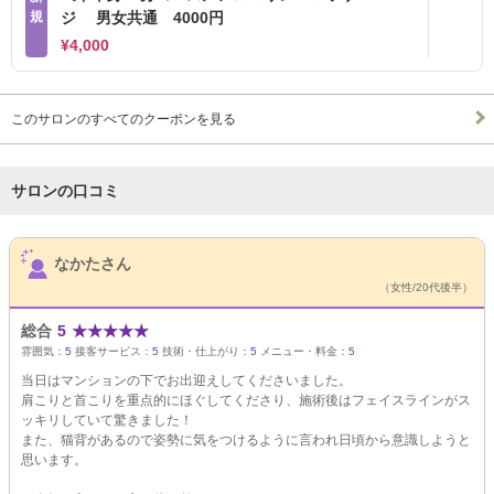
規
ジ 男女共通 4000円
¥4,000
このサロンのすべてのクーポンを見る
サロンの口コミ
サロンPick Up
なかたさん
（女性/20代後半）
総合
5
★
★
★
★
★
雰囲気：
5
接客サービス：
5
技術・仕上がり：
5
メニュー・料金：
5
当日はマンションの下でお出迎えしてくださいました。
肩こりと首こりを重点的にほぐしてくださり、施術後はフェイスラインがス
ッキリしていて驚きました！
また、猫背があるので姿勢に気をつけるように言われ日頃から意識しようと
思います。