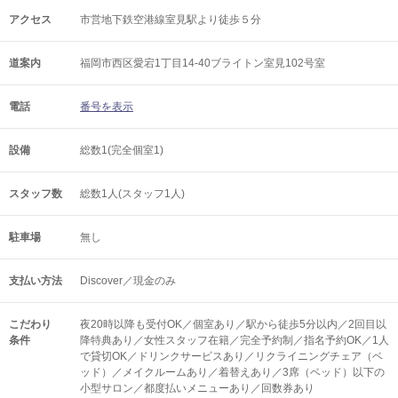
アクセス
市営地下鉄空港線室見駅より徒歩５分
道案内
福岡市西区愛宕1丁目14-40ブライトン室見102号室
電話
番号を表示
設備
総数1(完全個室1)
スタッフ数
総数1人(スタッフ1人)
駐車場
無し
支払い方法
Discover／現金のみ
こだわり
夜20時以降も受付OK／個室あり／駅から徒歩5分以内／2回目以
条件
降特典あり／女性スタッフ在籍／完全予約制／指名予約OK／1人
で貸切OK／ドリンクサービスあり／リクライニングチェア（ベ
ッド）／メイクルームあり／着替えあり／3席（ベッド）以下の
小型サロン／都度払いメニューあり／回数券あり