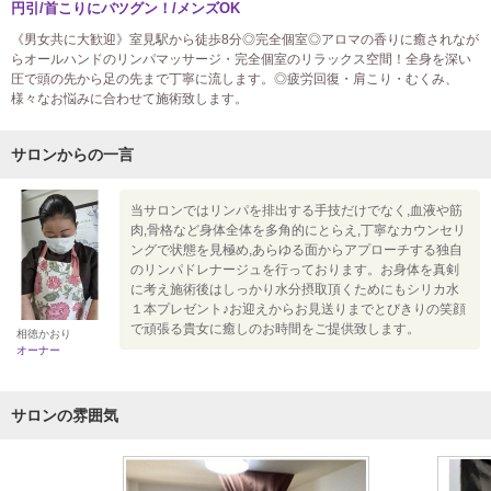
円引/首こりにバツグン！/メンズOK
《男女共に大歓迎》室見駅から徒歩8分◎完全個室◎アロマの香りに癒されなが
らオールハンドのリンパマッサージ・完全個室のリラックス空間！全身を深い
圧で頭の先から足の先まで丁寧に流します。◎疲労回復・肩こり・むくみ、
様々なお悩みに合わせて施術致します。
サロンからの一言
当サロンではリンパを排出する手技だけでなく,血液や筋
肉,骨格など身体全体を多角的にとらえ,丁寧なカウンセリ
ングで状態を見極め,あらゆる面からアプローチする独自
のリンパドレナージュを行っております。お身体を真剣
に考え施術後はしっかり水分摂取頂くためにもシリカ水
１本プレゼント♪お迎えからお見送りまでとびきりの笑顔
で頑張る貴女に癒しのお時間をご提供致します。
相徳かおり
オーナー
サロンの雰囲気