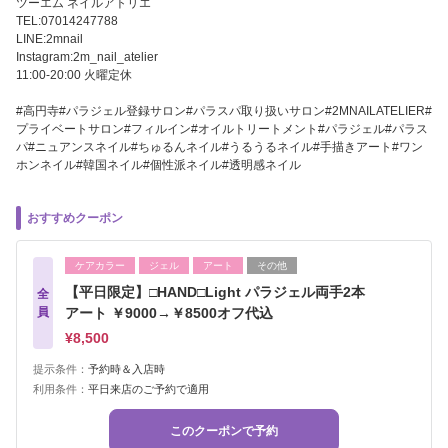
ツーエム ネイルアトリエ
TEL:07014247788
LINE:2mnail
Instagram:2m_nail_atelier
11:00-20:00 火曜定休
#高円寺#パラジェル登録サロン#パラスパ取り扱いサロン#2MNAILATELIER#
プライベートサロン#フィルイン#オイルトリートメント#パラジェル#パラス
パ#ニュアンスネイル#ちゅるんネイル#うるうるネイル#手描きアート#ワン
ホンネイル#韓国ネイル#個性派ネイル#透明感ネイル
おすすめクーポン
ケアカラー
ジェル
アート
その他
【平日限定】□HAND□Light パラジェル両手2本
全
員
アート ￥9000→￥8500オフ代込
¥8,500
提示条件：
予約時＆入店時
利用条件：
平日来店のご予約で適用
このクーポンで予約