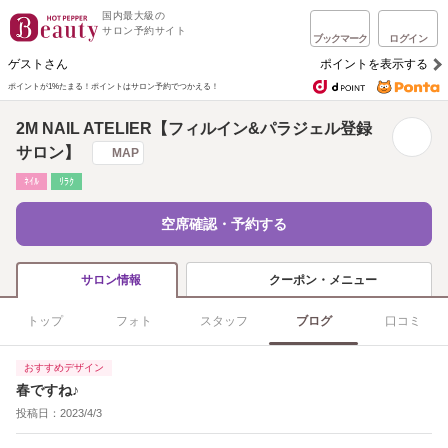
国内最大級の
サロン予約サイト
ブックマーク
ログイン
ゲストさん
ポイントを表示する
ポイントが1%たまる！
ポイントはサロン予約でつかえる！
2M NAIL ATELIER【フィルイン&パラジェル登録
サロン】
MAP
ﾈｲﾙ
ﾘﾗｸ
空席確認・予約する
クーポン・メニュー
サロン情報
トップ
フォト
スタッフ
ブログ
口コミ
おすすめデザイン
春ですね♪
投稿日：2023/4/3