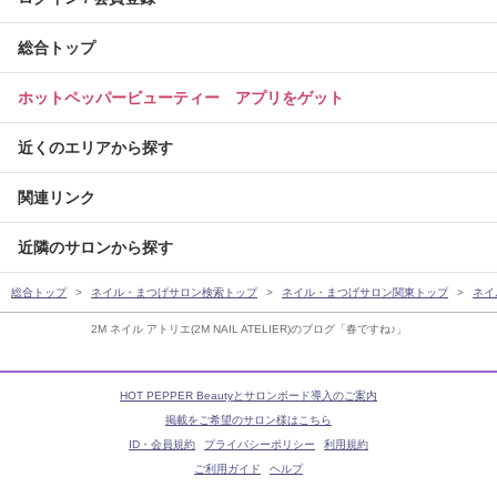
総合トップ
ホットペッパービューティー アプリをゲット
近くのエリアから探す
関連リンク
近隣のサロンから探す
総合トップ
ネイル・まつげサロン検索トップ
ネイル・まつげサロン関東トップ
ネイ
2M ネイル アトリエ(2M NAIL ATELIER)のブログ「春ですね♪」
HOT PEPPER Beautyとサロンボード導入のご案内
掲載をご希望のサロン様はこちら
ID・会員規約
プライバシーポリシー
利用規約
ご利用ガイド
ヘルプ