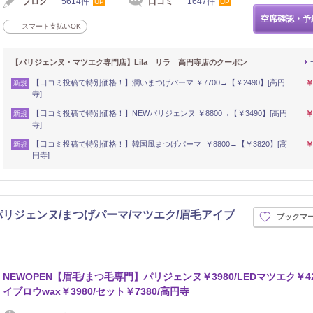
ブログ
5614件
口コミ
1647件
UP
UP
空席確認・予
スマート支払いOK
【パリジェンヌ・マツエク専門店】Lila リラ 高円寺店のクーポン
【口コミ投稿で特別価格！】潤いまつげパーマ ￥7700→【￥2490】[高円
￥
新規
寺]
【口コミ投稿で特別価格！】NEWパリジェンヌ ￥8800→【￥3490】[高円
￥
新規
寺]
【口コミ投稿で特別価格！】韓国風まつげパーマ ￥8800→【￥3820】[高
￥
新規
円寺]
高円寺店[パリジェンヌ/まつげパーマ/マツエク/眉毛アイブ
ブックマ
NEWOPEN【眉毛/まつ毛専門】パリジェンヌ￥3980/LEDマツエク￥42
イブロウwax￥3980/セット￥7380/高円寺