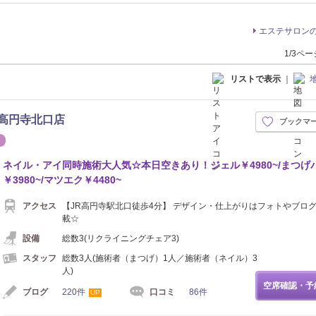
エステサロン
1/3ペ
リストで表示
｜
イン】高円寺北口店
ブックマ
エステ
ネイル・アイ同時施術大人気☆本日空きあり！ジェル￥4980~/まつげ
￥3980~/マツエク￥4480~
アクセス
【JR高円寺駅北口徒歩4分】 デザイン・仕上がりはフォトやブロ
載☆
設備
総数3(リクライニングチェア3)
スタッフ
総数3人(施術者（まつげ）1人／施術者（ネイル）3
人)
空席確認・予
ブログ
220件
口コミ
86件
UP