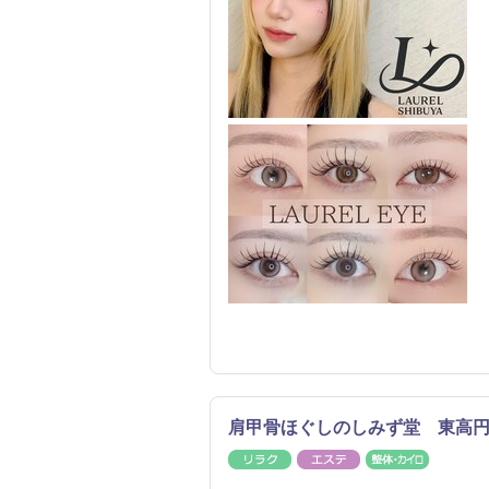
肩甲骨ほぐしのしみず堂 東高円
リラク
エステ
整体・カ