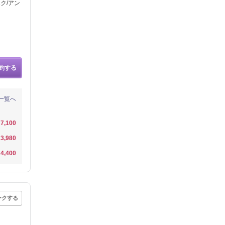
ク/アン
約する
一覧へ
7,100
3,980
4,400
ークする