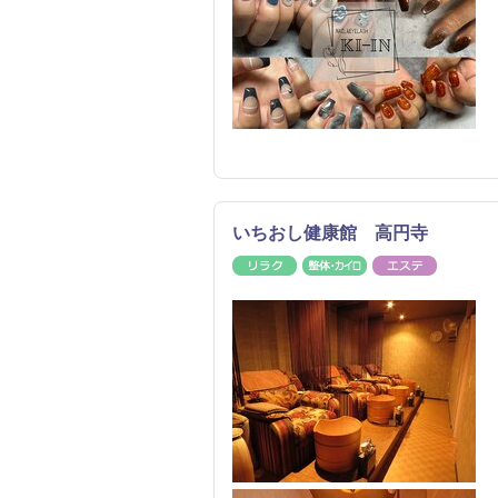
いちおし健康館 高円寺
リラク
整体・カイロ
エステ