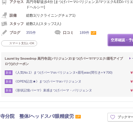
アクセス
高円寺駅徒歩4分 [まつげパーマ/パリジェンヌ/マツエク/LED/パリエ
ドヘルシー]
設備
総数1(リクライニングチェア1)
スタッフ
総数2人(スタッフ2人)
ブログ
355件
口コミ
189件
UP
空席確認・予
スマート支払いOK
Laurel by Snowdrop 高円寺店[パリジェンヌ/まつげパーマ/マツエク/眉毛アイブ
ロウ]のクーポン
《人気No.1》まつげパーマorパリジェンヌ+眉毛wax(間引き+￥700)
￥
新規
《OPEN記念★》まつげパーマorパリジェンヌ
￥
新規
《形状記憶パーマ》束感まつげパーマ・パリジェンヌ
￥
新規
寺分院 整体/ヘッドスパ/眼精疲労
UP
ブックマ
イロ