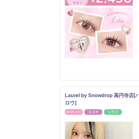
Laurel by Snowdrop 
ロウ]
まつげ・メイク
エステ
リラク