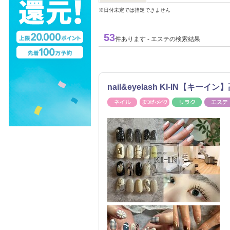
※日付未定では指定できません
53
件あります - エステの検索結果
nail&eyelash KI-IN【キー
ネイル
まつげ・メイク
リラク