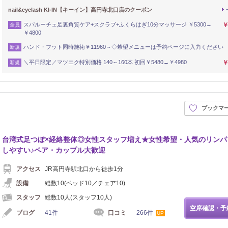
nail&eyelash KI-IN【キーイン】高円寺北口店のクーポン
スパルーチェ足裏角質ケア+スクラブ+ふくらはぎ10分マッサージ ￥5300→
￥
全員
￥4800
ハンド・フット同時施術￥11960～◇希望メニューは予約ページに入力ください
新規
＼平日限定／マツエク特別価格 140～160本 初回￥5480→￥4980
￥
新規
ブックマ
台湾式足つぼ×経絡整体◎女性スタッフ増え★女性希望・人気のリンパ
しやすい♪ペア・カップル大歓迎
アクセス
JR高円寺駅北口から徒歩1分
設備
総数10(ベッド10／チェア10)
スタッフ
総数10人(スタッフ10人)
空席確認・予
ブログ
41件
口コミ
266件
UP