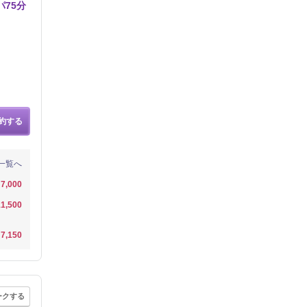
75分
約する
一覧へ
7,000
1,500
7,150
ークする