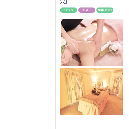
穴】
リラク
エステ
整体・カ