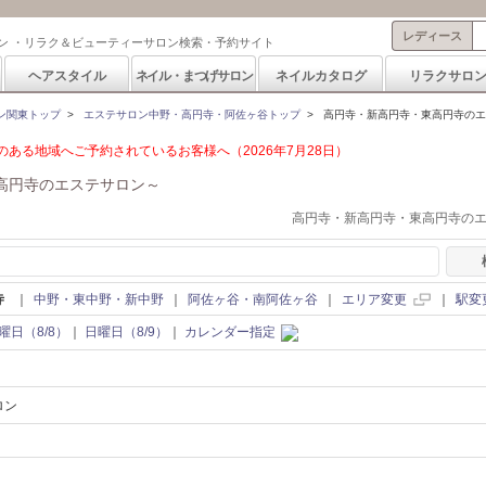
レディース
ン ・リラク＆ビューティーサロン検索・予約サイト
ヘアスタイル
ネイル・まつげサロン
ネイルカタログ
リラクサロ
ン関東トップ
>
エステサロン中野・高円寺・阿佐ヶ谷トップ
>
高円寺・新高円寺・東高円寺のエ
ある地域へご予約されているお客様へ（2026年7月28日）
高円寺のエステサロン～
高円寺・新高円寺・東高円寺の
寺
｜
中野・東中野・新中野
｜
阿佐ヶ谷・南阿佐ヶ谷
｜
エリア変更
｜
駅変
曜日（8/8）
｜
日曜日（8/9）
｜
カレンダー指定
ロン