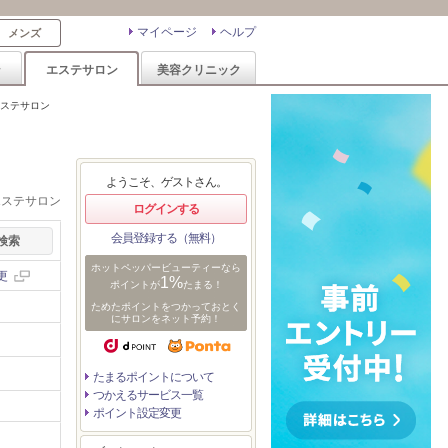
マイページ
ヘルプ
メンズ
ン
エステサロン
美容クリニック
ステサロン
ようこそ、ゲストさん。
エステサロン
ログインする
会員登録する（無料）
ホットペッパービューティーなら
更
1%
ポイントが
たまる！
ためたポイントをつかっておとく
にサロンをネット予約！
たまるポイントについて
つかえるサービス一覧
ポイント設定変更