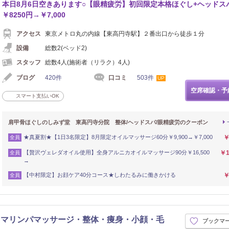
本日8月6日空きあります○【眼精疲労】初回限定本格ほぐし+ヘッドスパ
￥8250円→￥7,000
アクセス
東京メトロ丸の内線【東高円寺駅】２番出口から徒歩１分
設備
総数2(ベッド2)
スタッフ
総数4人(施術者（リラク）4人)
ブログ
420件
口コミ
503件
UP
空席確認・予
スマート支払いOK
肩甲骨ほぐしのしみず堂 東高円寺分院 整体/ヘッドスパ/眼精疲労のクーポン
★真夏割★【1日3名限定】8月限定オイルマッサージ60分￥9,900→￥7,000
￥
全員
【贅沢ヴェレダオイル使用】全身アルニカオイルマッサージ90分￥16,500
￥1
全員
→
【中村限定】お顔ケア40分コース★しわたるみに働きかける
￥
全員
lon 【アロマリンパマッサージ・整体・痩身・小顔・毛
ブックマ