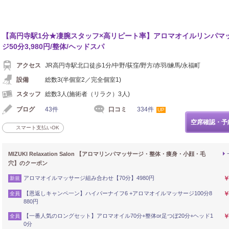
イロ
【高円寺駅1分★凄腕スタッフ×高リピート率】アロマオイルリンパマ
ジ50分3,980円/整体/ヘッドスパ
アクセス
JR高円寺駅北口徒歩1分/中野/荻窪/野方/赤羽/練馬/永福町
設備
総数3(半個室2／完全個室1)
スタッフ
総数3人(施術者（リラク）3人)
ブログ
43件
口コミ
334件
UP
空席確認・予
スマート支払いOK
MIZUKI Relaxation Salon 【アロマリンパマッサージ・整体・痩身・小顔・毛
穴】のクーポン
アロマオイルマッサージ組み合わせ【70分】4980円
￥
新規
【恩返しキャンペ一ン】ハイパーナイフ6 +アロマオイルマッサージ100分8
￥
全員
880円
【一番人気のロングセット】アロマオイル70分+整体or足つぼ20分+ヘッド1
￥
全員
0分