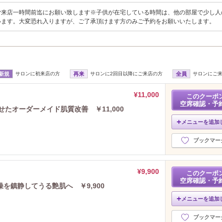
ご来店一時間前迄にお願い致します※子供が在宅している時間は、他の部屋で少し人
います。大変恐れ入りますが、ご了承頂けます方のみご予約をお願いいたします。
新規
サロンに初来店の方
再来
サロンに2回目以降にご来店の方
全員
サロンにご
¥11,000
このクーポ
空席確認・予
せたオーダーメイド肌質改善 ￥11,000
メニューを追加
ブックマー
¥9,900
このクーポ
空席確認・予
を鎮静してうる艶肌へ ￥9,900
メニューを追加
ブックマー