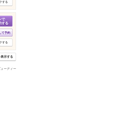
クする
ンで
約する
して予約
クする
を表示する
ービューティー