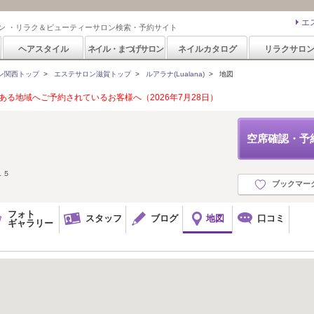
エ
ン ・リラク＆ビューティーサロン検索・予約サイト
ヘアスタイル
ネイル・まつげサロン
ネイルカタログ
リラクサロ
ン関西トップ
>
エステサロン滋賀トップ
>
ルアラナ(Lualana)
>
地図
る地域へご予約されているお客様へ（2026年7月28日）
空席確認・予
１５
ブックマー
フォト
スタッフ
ブログ
地図
口コミ
ギャラリー