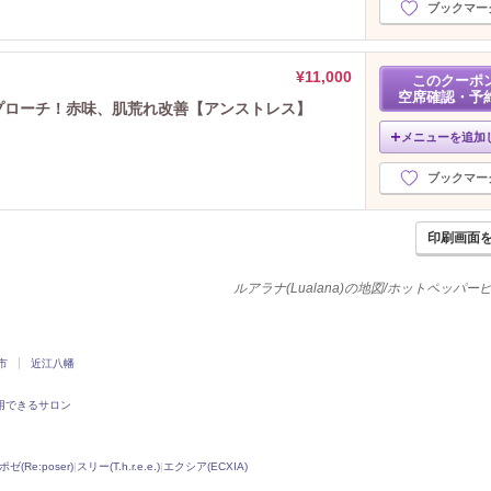
ブックマー
¥11,000
このクーポ
空席確認・予
アプローチ！赤味、肌荒れ改善【アンストレス】
メニューを追加
ブックマー
印刷画面
ルアラナ(Lualana)の地図/ホットペッパ
市
近江八幡
用できるサロン
ポゼ(Re:poser)
|
スリー(T.h.r.e.e.)
|
エクシア(ECXIA)