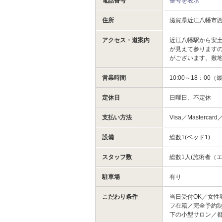
電話番号
番号を表示
住所
滋賀県近江八幡市
アクセス・道案内
近江八幡駅から安
が見えて参ります
がございます。敷
営業時間
10:00～18：00（
定休日
日曜日、不定休
支払い方法
Visa／Mastercard
設備
総数1(ベッド1)
スタッフ数
総数1人(施術者（エ
駐車場
有り
こだわり条件
当日受付OK／女性
フ在籍／完全予約制
下の小型サロン／