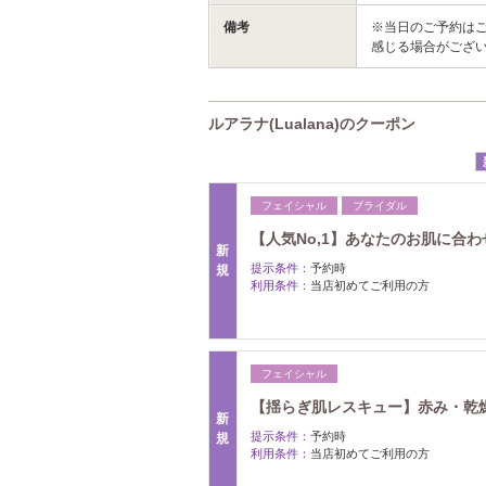
備考
※当日のご予約は
感じる場合がござ
ルアラナ(Lualana)のクーポン
フェイシャル
ブライダル
【人気No,1】あなたのお肌に合わ
新
提示条件：
予約時
規
利用条件：
当店初めてご利用の方
フェイシャル
【揺らぎ肌レスキュー】赤み・乾燥
新
提示条件：
予約時
規
利用条件：
当店初めてご利用の方