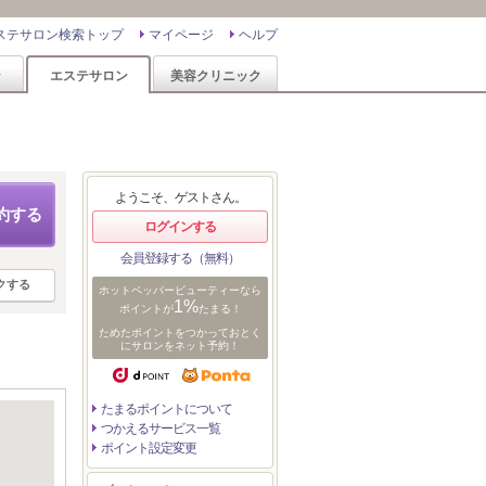
ステサロン検索トップ
マイページ
ヘルプ
ン
エステサロン
美容クリニック
ようこそ、ゲストさん。
約する
ログインする
会員登録する（無料）
クする
ホットペッパービューティーなら
1%
ポイントが
たまる！
ためたポイントをつかっておとく
にサロンをネット予約！
たまるポイントについて
つかえるサービス一覧
ポイント設定変更