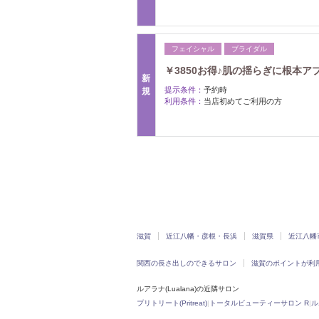
フェイシャル
ブライダル
￥3850お得♪肌の揺らぎに根本
新
提示条件：
予約時
規
利用条件：
当店初めてご利用の方
滋賀
近江八幡・彦根・長浜
滋賀県
近江八幡
関西の長さ出しのできるサロン
滋賀のポイントが利
ルアラナ(Lualana)の近隣サロン
プリトリート(Pritreat)
|
トータルビューティーサロン R
|
ル