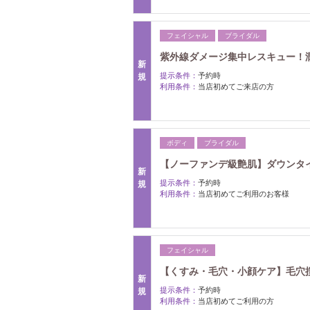
フェイシャル
ブライダル
紫外線ダメージ集中レスキュー！
新
提示条件：
予約時
規
利用条件：
当店初めてご来店の方
ボディ
ブライダル
【ノーファンデ級艶肌】ダウンタイ
新
提示条件：
予約時
規
利用条件：
当店初めてご利用のお客様
フェイシャル
【くすみ・毛穴・小顔ケア】毛穴
新
提示条件：
予約時
規
利用条件：
当店初めてご利用の方