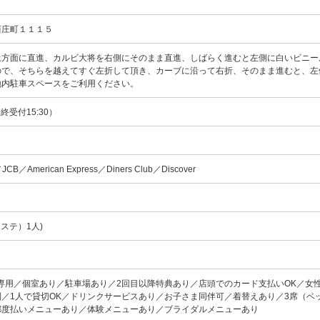
西庄町１１１５
土方面に直進、カルビ大将を右側にそのまま直進、しばらく進むと左側に白いビニー
ので、そちらを越えてすぐ左折して頂き、カーブに沿って右折、そのまま進むと、左
地内駐車スペースをご利用ください。
最終受付15:30）
／JCB／American Express／Diners Club／Discover
ステ）1人)
専用／個室あり／駐車場あり／2回目以降特典あり／店頭でのカード支払いOK／女
／1人で貸切OK／ドリンクサービスあり／お子さま同伴可／着替えあり／3席（ベ
都度払いメニューあり／体験メニューあり／ブライダルメニューあり