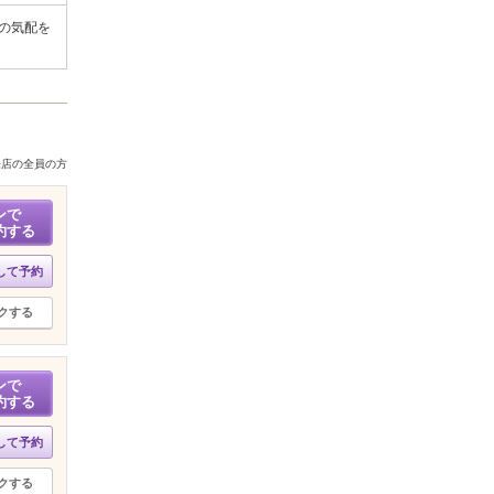
の気配を
来店の全員の方
ンで
約する
して予約
クする
ンで
約する
して予約
クする