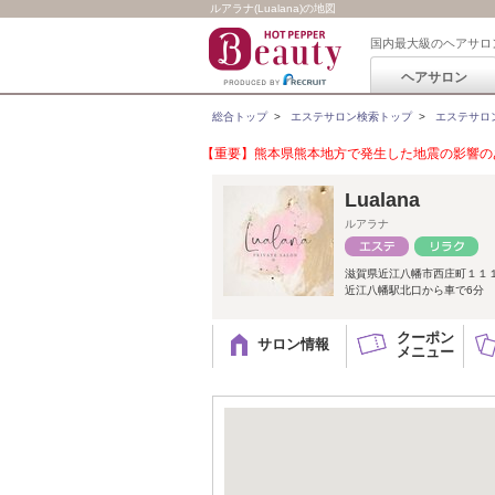
ルアラナ(Lualana)の地図
国内最大級のヘアサロ
ヘアサロン
総合トップ
>
エステサロン検索トップ
>
エステサロ
【重要】熊本県熊本地方で発生した地震の影響のあ
Lualana
ルアラナ
滋賀県近江八幡市西庄町１１
近江八幡駅北口から車で6分
クーポン
サロン情報
メニュー