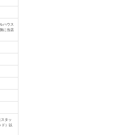
ルハウス
側に当店
性スタッ
ッド）以