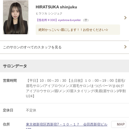
HIRATSUKA shinjuku
ヒラツカ シンジュク
【指名料￥330】eyebrow＆eyelist
（歴）
絶対かっこいい眉にします！！お任せください☆
このサロンのすべてのスタッフを見る
サロンデータ
営業時間
【平日】10：00～20：30 【土日祝】１０：00～19：00【眉毛/
眉毛サロン/アイブロウ/メンズ眉毛サロン/まつげパーマ/まゆげ/
アイブロウサロン/眉/メンズ/眉スタイリング/美眉(眉サロン)/学割
U24】
定休日
不定休
住所
東京都新宿区西新宿7－１０－１７ 会田西新宿ビル
MAP