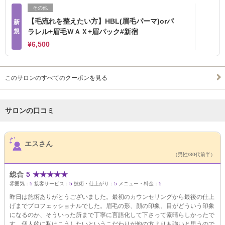
その他
【毛流れを整えたい方】HBL(眉毛パーマ)orパ
新
規
ラレル+眉毛ＷＡＸ+眉パック#新宿
¥6,500
このサロンのすべてのクーポンを見る
サロンの口コミ
サロンPick Up
エスさん
（男性/30代前半）
総合
5
★
★
★
★
★
雰囲気：
5
接客サービス：
5
技術・仕上がり：
5
メニュー・料金：
5
昨日は施術ありがとうございました。最初のカウンセリングから最後の仕上
げまでプロフェッショナルでした。眉毛の形、顔の印象、目がどういう印象
になるのか、そういった所まで丁寧に言語化して下さって素晴らしかったで
す。個人的に私はこうしたいというこだわりが他の方よりも強いと思うので