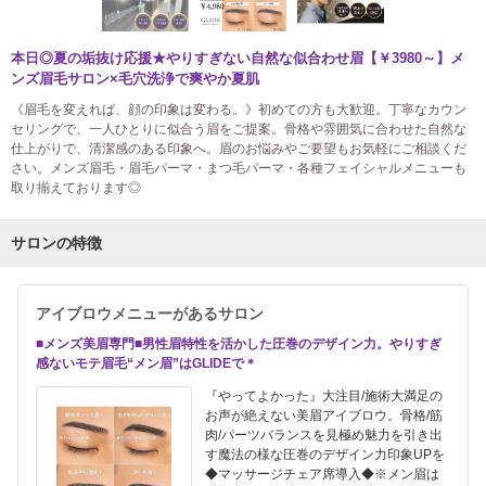
本日◎夏の垢抜け応援★やりすぎない自然な似合わせ眉【￥3980～】メ
ンズ眉毛サロン×毛穴洗浄で爽やか夏肌
《眉毛を変えれば、顔の印象は変わる。》初めての方も大歓迎。丁寧なカウン
セリングで、一人ひとりに似合う眉をご提案。骨格や雰囲気に合わせた自然な
仕上がりで、清潔感のある印象へ。眉のお悩みやご要望もお気軽にご相談くだ
さい。メンズ眉毛・眉毛パーマ・まつ毛パーマ・各種フェイシャルメニューも
取り揃えております◎
サロンの特徴
アイブロウメニューがあるサロン
■メンズ美眉専門■男性眉特性を活かした圧巻のデザイン力。やりすぎ
感ないモテ眉毛“メン眉”はGLIDEで＊
『やってよかった』大注目/施術大満足の
お声が絶えない美眉アイブロウ。骨格/筋
肉/パーツバランスを見極め魅力を引き出
す魔法の様な圧巻のデザイン力印象UPを
◆マッサージチェア席導入◆※メン眉は