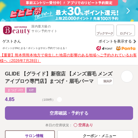
国内最大級の
サロン予約サイト
ブックマーク
ログイン
ゲストさん
ポイントを表示する
ポイントが1%たまる！
ポイントはサロン予約でつかえる！
【重要】熊本県熊本地方で発生した地震の影響のある地域へご予約されているお客
様へ（2026年7月28日）
GLIDE 【グライド】新宿店 【メンズ眉毛 メンズ
アイブロウ専門店】まつげ・眉毛パーマ
MAP
まつげ･ﾒｲｸ
ｴｽﾃ
4.85
（109件）
空席確認・予約する
空席あり
本日の空席状況：
◯
クーポン・メニュー
サロン情報