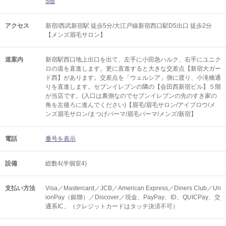
5階
アクセス
新宿/西武新宿駅 徒歩5分/大江戸線新宿西口駅D5出口 徒歩2分
【メンズ眉毛サロン】
道案内
新宿駅西口地上出口を出て、左手に小田急ハルク、右手にユニク
ロの道を直進します。更に直進すると大きな交差点【新宿大ガー
ド西】があります。交差点を「ウェルシア」側に渡り、小滝橋通
りを直進します。セブンイレブンの隣の【会田西新宿ビル】５階
が当店です。(入口は裏側なのでセブンイレブンの先のすき家の
角を左後ろに進んでください)【眉毛/眉毛サロン/アイブロウ/メ
ンズ眉毛サロン/まつげパーマ/眉毛パーマ/メンズ/新宿】
電話
番号を表示
設備
総数4(半個室4)
支払い方法
Visa／Mastercard／JCB／American Express／Diners Club／Un
ionPay（銀聯）／Discover／現金、PayPay、ID、QUICPay、交
通系IC、（クレジットカードはタッチ決済不可）