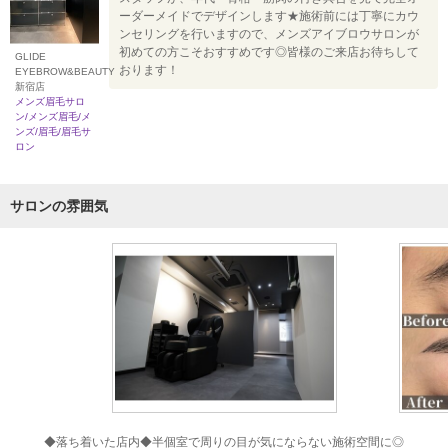
ーダーメイドでデザインします★施術前には丁寧にカウ
ンセリングを行いますので、メンズアイブロウサロンが
初めての方こそおすすめです◎皆様のご来店お待ちして
GLIDE
おります！
EYEBROW&BEAUTY
新宿店
メンズ眉毛サロ
ン/メンズ眉毛/メ
ンズ/眉毛/眉毛サ
ロン
サロンの雰囲気
◆落ち着いた店内◆半個室で周りの目が気にならない施術空間に◎