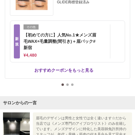
GLIDE商標登録済み
その他
【初めての方に】人気No.1★メンズ眉
新
毛WAX+毛量調整(間引き)＋眉パック#
規
新宿
¥4,480
おすすめクーポンをもっと見る
サロンからの一言
眉毛のデザインは男性と女性では全く違います☆だから
当店では《メンズ専門のアイブロウリスト》のみ在籍し
ています。メンズデザインに特化した美容師免許所持の
スタッフが、年代・骨格・筋肉の付き具合を見て完全オ