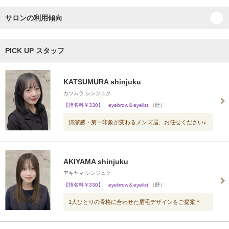
サロンの利用傾向
PICK UP スタッフ
KATSUMURA shinjuku
カツムラ シンジュク
【指名料￥330】 eyebrow＆eyelist
（歴）
清潔感・第一印象が変わるメンズ眉、お任せください♪
AKIYAMA shinjuku
アキヤマ シンジュク
【指名料￥330】 eyebrow＆eyelist
（歴）
1人ひとりの骨格に合わせた眉毛デザインをご提案＊