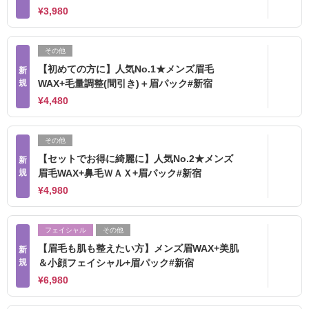
¥3,980
その他
【初めての方に】人気No.1★メンズ眉毛
新
規
WAX+毛量調整(間引き)＋眉パック#新宿
¥4,480
その他
【セットでお得に綺麗に】人気No.2★メンズ
新
規
眉毛WAX+鼻毛ＷＡＸ+眉パック#新宿
¥4,980
フェイシャル
その他
【眉毛も肌も整えたい方】メンズ眉WAX+美肌
新
規
＆小顔フェイシャル+眉パック#新宿
¥6,980