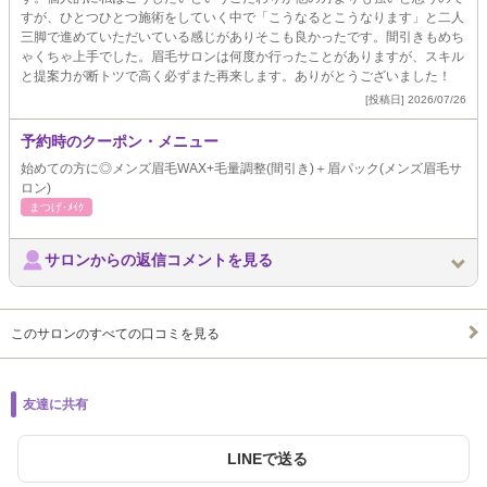
すが、ひとつひとつ施術をしていく中で「こうなるとこうなります」と二人
三脚で進めていただいている感じがありそこも良かったです。間引きもめち
ゃくちゃ上手でした。眉毛サロンは何度か行ったことがありますが、スキル
と提案力が断トツで高く必ずまた再来します。ありがとうございました！
[投稿日] 2026/07/26
予約時のクーポン・メニュー
始めての方に◎メンズ眉毛WAX+毛量調整(間引き)＋眉パック(メンズ眉毛サ
ロン)
まつげ･ﾒｲｸ
サロンからの返信コメントを見る
このサロンのすべての口コミを見る
友達に共有
LINEで送る