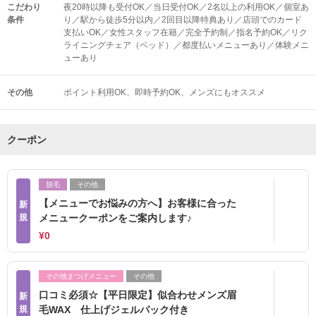
こだわり
夜20時以降も受付OK／当日受付OK／2名以上の利用OK／個室あ
条件
り／駅から徒歩5分以内／2回目以降特典あり／店頭でのカード
支払いOK／女性スタッフ在籍／完全予約制／指名予約OK／リク
ライニングチェア（ベッド）／都度払いメニューあり／体験メニ
ューあり
その他
ポイント利用OK
即時予約OK
メンズにもオススメ
クーポン
脱毛
その他
【メニューでお悩みの方へ】お客様に合った
新
規
メニュークーポンをご案内します♪
¥0
その他まつげメニュー
その他
口コミ必須☆【平日限定】似合わせメンズ眉
新
規
毛WAX 仕上げジェルパック付き