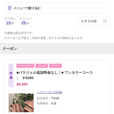
メニューで絞り込む
クーポン
メニュー
15
25
件
件
価格は税込表示です。
クーポンは予告なく内容を変更・終了する可能性があります。
クーポン
ケアカラー
ジェル
アート
■パラジェル追加料金なし！■ ワンカラーコース
全
員
♪ ￥6000
¥6,000
このクーポンの詳細
提示条件：
予約時
利用条件：
全員