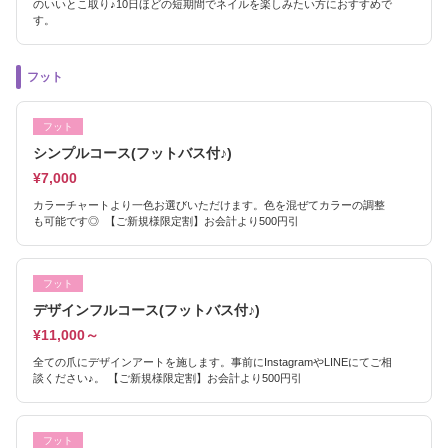
のいいとこ取り♪10日ほどの短期間でネイルを楽しみたい方におすすめで
す。
フット
フット
シンプルコース(フットバス付♪)
¥7,000
カラーチャートより一色お選びいただけます。色を混ぜてカラーの調整
も可能です◎ 【ご新規様限定割】お会計より500円引
フット
デザインフルコース(フットバス付♪)
¥11,000～
全ての爪にデザインアートを施します。事前にInstagramやLINEにてご相
談ください♪。 【ご新規様限定割】お会計より500円引
フット