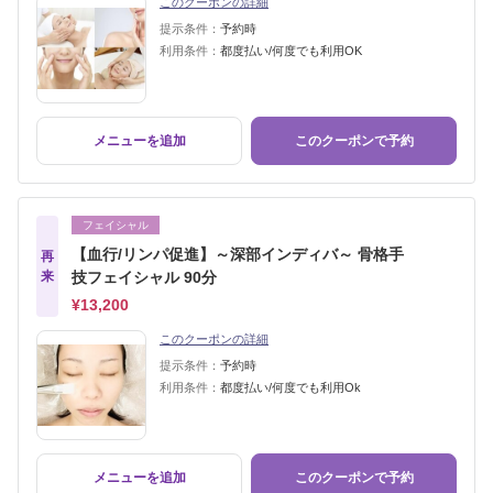
このクーポンの詳細
提示条件：
予約時
利用条件：
都度払い/何度でも利用OK
メニューを追加
このクーポンで予約
フェイシャル
【血行/リンパ促進】～深部インディバ～ 骨格手
再
来
技フェイシャル 90分
¥13,200
このクーポンの詳細
提示条件：
予約時
利用条件：
都度払い/何度でも利用Ok
メニューを追加
このクーポンで予約