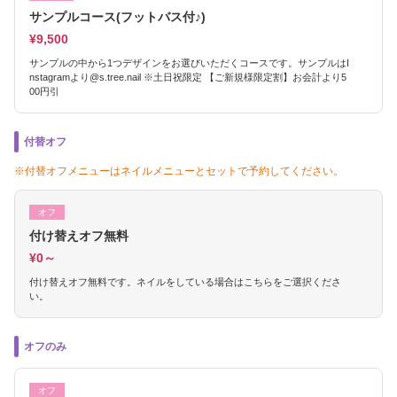
サンプルコース(フットバス付♪)
¥9,500
サンプルの中から1つデザインをお選びいただくコースです。サンプルはI
nstagramより@s.tree.nail ※土日祝限定 【ご新規様限定割】お会計より5
00円引
付替オフ
※付替オフメニューはネイルメニューとセットで予約してください。
オフ
付け替えオフ無料
¥0～
付け替えオフ無料です。ネイルをしている場合はこちらをご選択くださ
い。
オフのみ
オフ