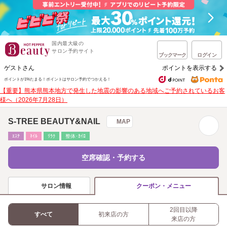
国内最大級の
サロン予約サイト
ブックマーク
ログイン
ゲストさん
ポイントを表示する
ポイントが1%たまる！
ポイントはサロン予約でつかえる！
【重要】熊本県熊本地方で発生した地震の影響のある地域へご予約されているお客
様へ（2026年7月28日）
S-TREE BEAUTY&NAIL
MAP
ｴｽﾃ
ﾈｲﾙ
ﾘﾗｸ
整体･ｶｲﾛ
空席確認・予約する
サロン情報
クーポン・メニュー
2回目以降
すべて
初来店の方
来店の方