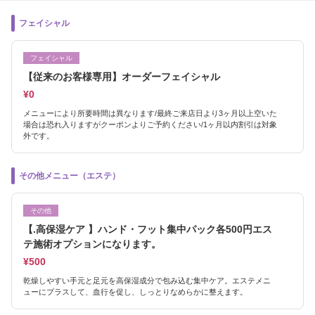
フェイシャル
フェイシャル
【従来のお客様専用】オーダーフェイシャル
¥0
メニューにより所要時間は異なります/最終ご来店日より3ヶ月以上空いた
場合は恐れ入りますがクーポンよりご予約ください/1ヶ月以内割引は対象
外です。
その他メニュー（エステ）
その他
【.高保湿ケア 】ハンド・フット集中パック各500円エス
テ施術オプションになります。
¥500
乾燥しやすい手元と足元を高保湿成分で包み込む集中ケア。エステメニ
ューにプラスして、血行を促し、しっとりなめらかに整えます。