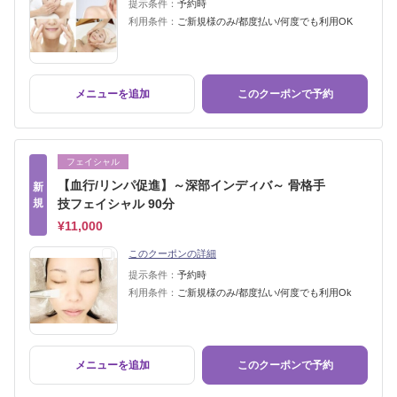
提示条件：
予約時
利用条件：
ご新規様のみ/都度払い/何度でも利用OK
メニューを追加
このクーポンで予約
フェイシャル
【血行/リンパ促進】～深部インディバ～ 骨格手
新
規
技フェイシャル 90分
¥11,000
このクーポンの詳細
提示条件：
予約時
利用条件：
ご新規様のみ/都度払い/何度でも利用Ok
メニューを追加
このクーポンで予約