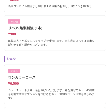
当サロンネイル施術より10日以上経過後のお直し。1本につき1000円。
その他
リペア(亀裂補強)(1本)
¥300
亀裂の入った爪をシルクラップで補強します。※内容によっては施術を
断らせて頂く場合がございます。
ジェル
ジェル
ワンカラーコース
¥6,500
カラーチャートより一色お選びいただけます。色を混ぜてカラーの調整
も可能です◎オプションをつけるとカラー追加やパーツ追加も楽しめま
す♪