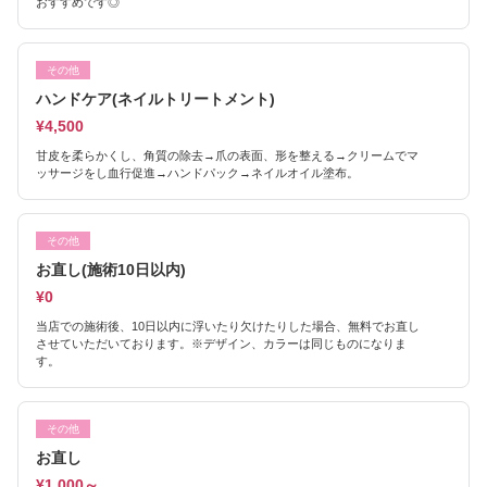
おすすめです◎
その他
ハンドケア(ネイルトリートメント)
¥4,500
甘皮を柔らかくし、角質の除去→爪の表面、形を整える→クリームでマ
ッサージをし血行促進→ハンドパック→ネイルオイル塗布。
その他
お直し(施術10日以内)
¥0
当店での施術後、10日以内に浮いたり欠けたりした場合、無料でお直し
させていただいております。※デザイン、カラーは同じものになりま
す。
その他
お直し
¥1,000～