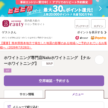
国内最大級の
サロン予約サイト
ブックマーク
ログイン
ゲストさん
ポイントを表示する
ポイントが1%たまる！
ポイントはサロン予約でつかえる！
【重要】熊本県熊本地方で発生した地震の影響のある地域へご予約されているお客
様へ（2026年7月28日）
ホワイトニング専門店Naluホワイトニング 【ナル
ーホワイトニング】
MAP
ｴｽﾃ
空席確認・予約する
サロン情報
メニュー
メニューで絞り込む