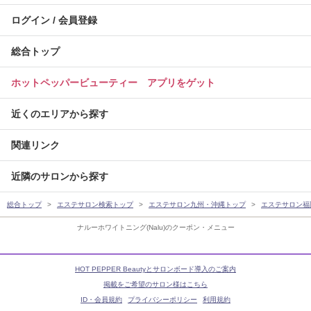
ログイン / 会員登録
総合トップ
ホットペッパービューティー アプリをゲット
近くのエリアから探す
関連リンク
近隣のサロンから探す
総合トップ
エステサロン検索トップ
エステサロン九州・沖縄トップ
エステサロン福
ナルーホワイトニング(Nalu)のクーポン・メニュー
HOT PEPPER Beautyとサロンボード導入のご案内
掲載をご希望のサロン様はこちら
ID・会員規約
プライバシーポリシー
利用規約