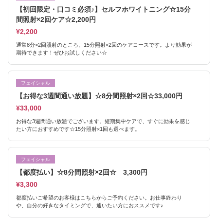
【初回限定・口コミ必須♪】セルフホワイトニング☆15分
間照射×2回ケア☆2,200円
¥2,200
通常8分×2回照射のところ、15分照射×2回のケアコースです。より効果が
期待できます！ぜひお試しください☆
フェイシャル
【お得な3週間通い放題】☆8分間照射×2回☆33,000円
¥33,000
お得な3週間通い放題でございます。短期集中ケアで、すぐに効果を感じ
たい方におすすめです☆15分照射×1回も選べます。
フェイシャル
【都度払い】☆8分間照射×2回☆ 3,300円
¥3,300
都度払いご希望のお客様はこちらからご予約ください。お仕事終わり
や、自分の好きなタイミングで、通いたい方におススメです♪