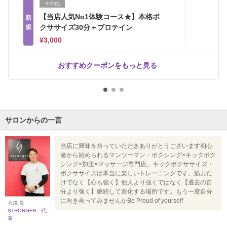
その他
【当店人気No1体験コース★】本格ボ
新
規
クササイズ30分＋プロテイン
¥3,000
おすすめクーポンをもっと見る
サロンからの一言
当店に興味を持っていただきありがとうございます初心
者から始められるマンツーマン・ボクシング×キックボク
シング×加圧×マッサージ専門店。キックボクササイズ・
ボクササイズは本当に楽しいトレーニングです。筋力だ
けでなく【心も強く】他人より強くではなく【過去の自
分より強く】継続して進化する場所です。もう一度自分
に向き合ってみませんかBe Proud of yourself
大澤 良
STRONGER 代
表