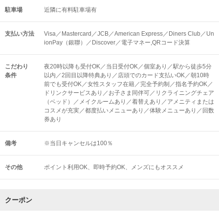
駐車場
近隣に有料駐車場有
支払い方法
Visa／Mastercard／JCB／American Express／Diners Club／Un
ionPay（銀聯）／Discover／電子マネー,QRコード決算
こだわり
夜20時以降も受付OK／当日受付OK／個室あり／駅から徒歩5分
条件
以内／2回目以降特典あり／店頭でのカード支払いOK／朝10時
前でも受付OK／女性スタッフ在籍／完全予約制／指名予約OK／
ドリンクサービスあり／お子さま同伴可／リクライニングチェア
（ベッド）／メイクルームあり／着替えあり／アメニティまたは
コスメが充実／都度払いメニューあり／体験メニューあり／回数
券あり
備考
※当日キャンセルは100％
その他
ポイント利用OK
即時予約OK
メンズにもオススメ
クーポン