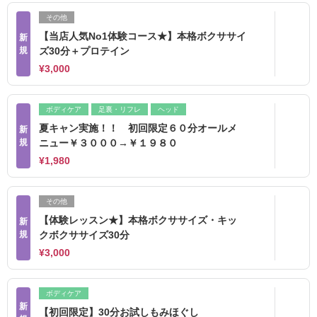
その他
【当店人気No1体験コース★】本格ボクササイ
新
規
ズ30分＋プロテイン
¥3,000
ボディケア
足裏・リフレ
ヘッド
夏キャン実施！！ 初回限定６０分オールメ
新
規
ニュー￥３０００→￥１９８０
¥1,980
その他
【体験レッスン★】本格ボクササイズ・キッ
新
規
クボクササイズ30分
¥3,000
ボディケア
新
【初回限定】30分お試しもみほぐし