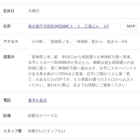
定休日
月曜日
住所
東京都千代田区神田錦町３－２ 三基ビル ５F
MAP
アクセス
「小川町」「新御茶ノ水」「神保町」駅から 徒歩４～6分
道案内
「新御茶ノ水」駅 B5出口から靖国通りを神保町方面へ直進。
右手にスポーツBOMBERが見えたら、横断歩道を靖国通りの反
対側に渡り、更に神保町方面へ進みます。左手にスターバックス
がある角を曲がり150mほど直進。右手に1階がうどん屋「甚
三」のあるビルの5Fです。ビル側面の通りの入り口からお入り
ください。迷われた際は、店までお気軽にご連絡ください。
電話
番号を表示
設備
総数2(スペース2)
スタッフ数
総数3人(スタッフ3人)