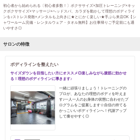
初心者から始められる〔初心者多数！〕ボクササイズ×加圧トレーニング×キッ
クボクササイズ×マッサージ×ヘッドスパ、カラダを動かして理想のボディライ
ンを♪ストレス発散×メンタルも上向きに★とにかく楽しい★手ぶら来店OK【シ
ャワールーム完備・レンタルウェア・タオル無料】お仕事帰りご予定前にも通
いやすさ◎
サロンの特徴
ボディラインを整えたい
サイズダウンを目指したい方にオススメ◎楽しみながら腹筋に効かせ
る！理想のボディラインに導きます♪
一緒に頑張りましょう！トレーニングの
プロが、あなたの理想のボディを叶えま
す♪一人一人のお身体の状態に合わせたプ
ログラムをご提案します☆自信の持てる
かっこいいボディラインへ！代謝アップ
して痩せやすく◎