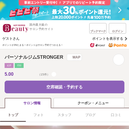
国内最大級の
サロン予約サイト
ブックマーク
ログイン
ゲストさん
ポイントを表示する
ポイントが1%たまる！
ポイントはサロン予約でつかえる！
パーソナルジムSTRONGER
MAP
ｴｽﾃ
ﾘﾗｸ
5.00
（15件）
空席確認・予約する
クーポン・メニュー
サロン情報
トップ
フォト
スタッフ
ブログ
口コミ