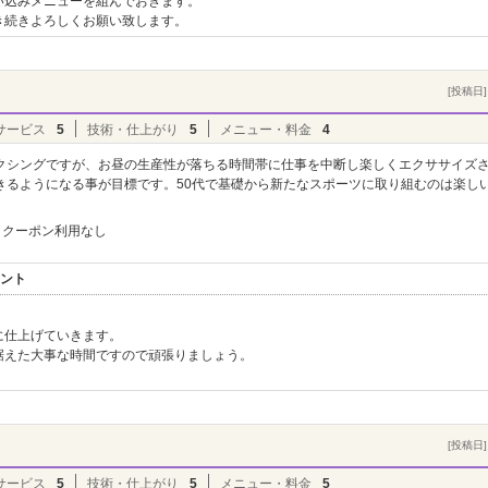
い込みメニューを組んでおきます。
き続きよろしくお願い致します。
[投稿日] 
サービス
5
技術・仕上がり
5
メニュー・料金
4
クシングですが、お昼の生産性が落ちる時間帯に仕事を中断し楽しくエクササイズ
きるようになる事が目標です。50代で基礎から新たなスポーツに取り組むのは楽し
クーポン利用なし
メント
に仕上げていきます。
据えた大事な時間ですので頑張りましょう。
[投稿日] 
サービス
5
技術・仕上がり
5
メニュー・料金
5