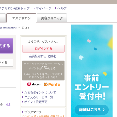
ステサロン検索トップ
マイページ
ヘルプ
ン
エステサロン
美容クリニック
STRONGER)
>
口コミ
ようこそ、ゲストさん。
約する
ログインする
会員登録する（無料）
クする
ホットペッパービューティーなら
1%
ポイントが
たまる！
ためたポイントをつかっておとく
にサロンをネット予約！
たまるポイントについて
つかえるサービス一覧
ポイント設定変更
金
4.8
ブックマーク
ログインすると会員情報に保存できます