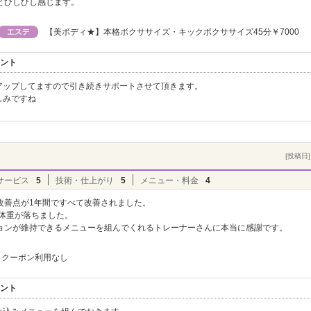
とひしひし感じます。
【美ボディ★】本格ボクササイズ・キックボクササイズ45分￥7000
メント
アップしてますので引き続きサポートさせて頂きます。
しみですね
[投稿日] 
サービス
5
技術・仕上がり
5
メニュー・料金
4
改善点が1年間ですべて改善されました。
g体重が落ちました。
ョンが維持できるメニューを組んでくれるトレーナーさんに本当に感謝です。
クーポン利用なし
メント