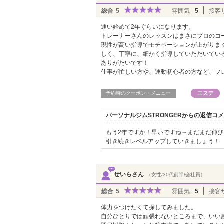
総合
5
雰囲気
5
接客
通い始めて2年ぐらいになります。
トレーナーさんのレッスンはまさにプロのコ
現性が高い指導でモチベーションが上がりま
しく、丁寧に、細かく指導していただいてい
ありがたいです！
仕事が忙しい方や、運動初心者の方など、フ
予約時のクーポン・メニュー
パーソナルジムSTRONGERからの返信コ
もう2年ですか！早いですね～まだまだ伸
引き続きレベルアップしていきましょう！
せいらさん
（女性/30代前半/会社員）
総合
5
雰囲気
5
接客
体力をつけたくて探してみました。
自分ひとりでは頑張れないところまで、いい