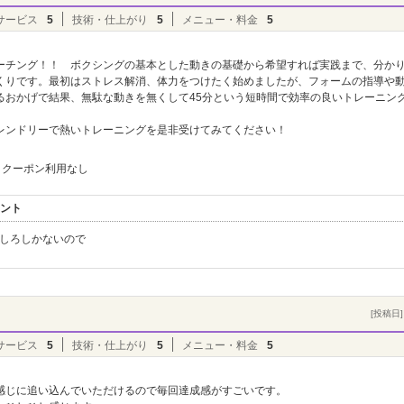
サービス
5
技術・仕上がり
5
メニュー・料金
5
ーチング！！ ボクシングの基本とした動きの基礎から希望すれば実践まで、分か
くりです。最初はストレス解消、体力をつけたく始めましたが、フォームの指導や
るおかげで結果、無駄な動きを無くして45分という短時間で効率の良いトレーニン
レンドリーで熱いトレーニングを是非受けてみてください！
クーポン利用なし
メント
びしろしかないので
[投稿日] 
サービス
5
技術・仕上がり
5
メニュー・料金
5
感じに追い込んでいただけるので毎回達成感がすごいです。