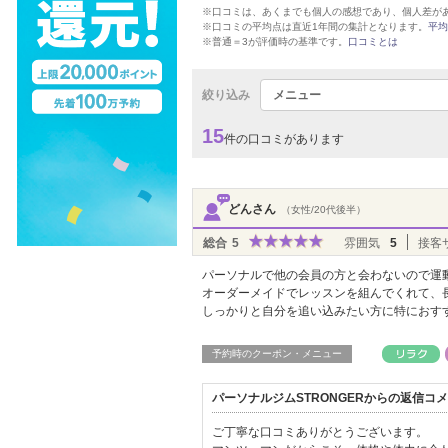
※口コミは、あくまでも個人の感想であり、個人差が
※口コミの平均点は直近1年間の集計となります。
平均
※普通＝3が評価時の基準です。
口コミとは
絞り込み
メニュー
15
件の口コミがあります
どんさん
（女性/20代後半）
総合
5
雰囲気
5
接客
パーソナルで他の会員の方と会わないので運
オーダーメイドでレッスンを組んでくれて、
しっかりと自分を追い込みたい方に特におす
予約時のクーポン・メニュー
パーソナルジムSTRONGERからの返信コ
ご丁寧な口コミありがとうございます。