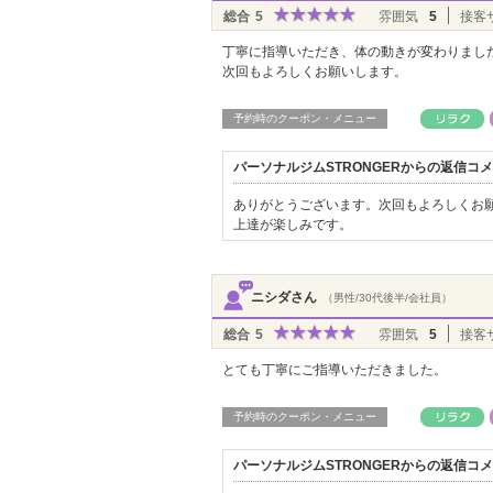
総合
5
雰囲気
5
接客
丁寧に指導いただき、体の動きが変わりまし
次回もよろしくお願いします。
予約時のクーポン・メニュー
パーソナルジムSTRONGERからの返信コ
ありがとうございます。次回もよろしくお
上達が楽しみです。
ニシダさん
（男性/30代後半/会社員）
総合
5
雰囲気
5
接客
とても丁寧にご指導いただきました。
予約時のクーポン・メニュー
パーソナルジムSTRONGERからの返信コ