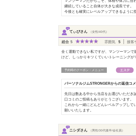
マンツーマンだからこそ、体格や体力に合
継続していること自体が大きな成長です。
今後とも確実にレベルアップできるように
てぃびさん
（女性/40代）
総合
5
雰囲気
5
接客
全く運動できない私ですが、マンツーマンで
けど、しっかりキツくていいトレーニングが
予約時のクーポン・メニュー
パーソナルジムSTRONGERからの返信コ
先日は数ある中から当店をお選びいただき
口コミのご投稿もありがとうございます。
これから一緒にどんどんレベルアップして
願いいたします。
ニシダさん
（男性/30代後半/会社員）