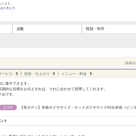
あります。
点の考え方
点数
性別・年代
[投稿日] 
サービス
5
技術・仕上がり
5
メニュー・料金
5
動に集中できます。
長期的な目標をお伝えすれば、それに合わせて指導してくれます。
すめです。
【美ボディ】本格ボクササイズ・キックボクササイズ45分単発（ビジ
メント