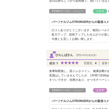
翌日以降もしっかり筋肉痛で、効いているな
予約時のクーポン・メニュー
パーソナルジムSTRONGERからの返信コ
口コミありがとうございます。毎回レベル
筋力アップ、技術アップした仕上がりが楽
今後とも宜しくお願い致します。
ひらしばさん
（男性/40代/会社員）
総合
5
雰囲気
4
接客
食事制限無し、筋トレがメイン、健康診断の
意識はしていませんでしたが、1年間で約6k
キツいですが、効果があり、かつモチベーシ
予約時のクーポン・メニュー
パーソナルジムSTRONGERからの返信コ