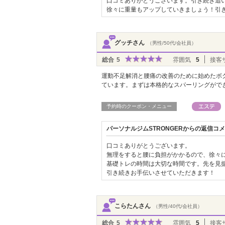
口コミありがとうございます。引き続き追
徐々に重量もアップしていきましょう！引
グッチさん
（男性/50代/会社員）
総合
5
雰囲気
5
接客
運動不足解消と腰痛の改善のために始めたボ
ています。まずは本格的なスパーリングがで
予約時のクーポン・メニュー
パーソナルジムSTRONGERからの返信コ
口コミありがとうございます。
無理をすると腰に負担がかかるので、徐々
基礎トレの時間は大切な時間です。先を見
引き続きお手伝いさせていただきます！
こらたんさん
（男性/40代/会社員）
総合
5
雰囲気
5
接客