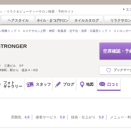
エ
ン ・リラク＆ビューティーサロン検索・予約サイト
ヘアスタイル
ネイル・まつげサロン
ネイルカタログ
リラクサロ
ン関東トップ
>
エステサロン上野・神田・秋葉原・北千住・浅草・日暮里トップ
>
ストロンガー(
TRONGER
空席確認・予
２ 三基ビル ５F
ブックマー
神保町」駅から 徒歩４～6分
フォト
スタッフ
ブログ
地図
口コミ
ギャラリー
雰囲気
4.9
接客サービス
5.0
技術・仕上がり
5.0
メニュー・料