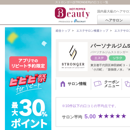
ストロンガー(STRONGER)の口コミ一覧
国内最大級のヘアサロ
ヘアサロン
総合トップ
>
エステサロン検索トップ
>
エステサロ
パーソナルジムS
パーソナルジムストロンガー
東京都千代田区神田錦町３－
「小川町」「新御茶ノ水」「
クーポン
サロン情報
メニュー
※10件以下の口コミの平均点です。
5.00
サロン平均