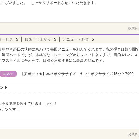
うございました。 しっかりサポートさせていただきます。
[投稿日] 
サービス
5
技術・仕上がり
5
メニュー・料金
5
目的やその日の状態にあわせて毎回メニューを組んでくれます。私の場合は短期間
、毎回ハードですが、本格的なトレーニングからフィットネスまで、目的やレベル
イフスタイルに合わせて、目標を達成するには最高のジムです。
【美ボディ★】本格ボクササイズ・キックボクササイズ45分￥7000
メント
き続き限界を超えていきましょう！
ガッツです！
[投稿日] 