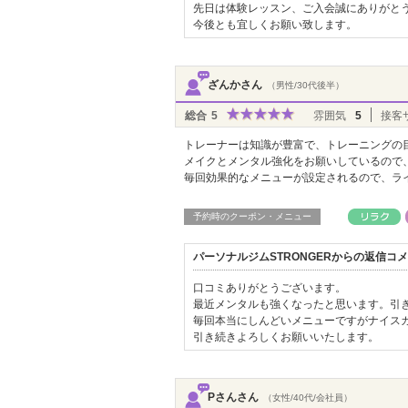
先日は体験レッスン、ご入会誠にありがと
今後とも宜しくお願い致します。
ざんかさん
（男性/30代後半）
総合
5
雰囲気
5
接客
トレーナーは知識が豊富で、トレーニングの
メイクとメンタル強化をお願いしているので
毎回効果的なメニューが設定されるので、ラ
予約時のクーポン・メニュー
パーソナルジムSTRONGERからの返信コ
口コミありがとうございます。
最近メンタルも強くなったと思います。引
毎回本当にしんどいメニューですがナイス
引き続きよろしくお願いいたします。
Pさんさん
（女性/40代/会社員）