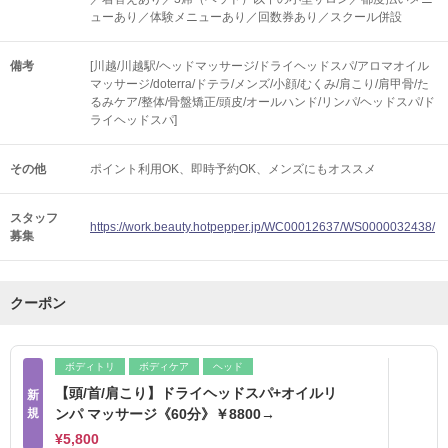
ューあり／体験メニューあり／回数券あり／スクール併設
備考
[川越/川越駅/ヘッドマッサージ/ドライヘッドスパ/アロマオイル
マッサージ/doterra/ドテラ/メンズ/小顔/むくみ/肩こり/肩甲骨/た
るみケア/整体/骨盤矯正/頭皮/オールハンド/リンパ/ヘッドスパ/ド
ライヘッドスパ]
その他
ポイント利用OK
即時予約OK
メンズにもオススメ
スタッフ
https://work.beauty.hotpepper.jp/WC00012637/WS0000032438/
募集
クーポン
ボディトリ
ボディケア
ヘッド
【頭/首/肩こり】ドライヘッドスパ+オイルリ
新
規
ンパ マッサージ《60分》￥8800→
¥5,800