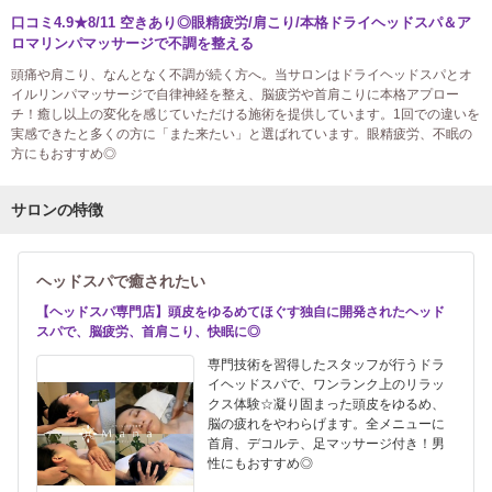
口コミ4.9★8/11 空きあり◎眼精疲労/肩こり/本格ドライヘッドスパ＆ア
ロマリンパマッサージで不調を整える
頭痛や肩こり、なんとなく不調が続く方へ。当サロンはドライヘッドスパとオ
イルリンパマッサージで自律神経を整え、脳疲労や首肩こりに本格アプロー
チ！癒し以上の変化を感じていただける施術を提供しています。1回での違いを
実感できたと多くの方に「また来たい」と選ばれています。眼精疲労、不眠の
方にもおすすめ◎
サロンの特徴
ヘッドスパで癒されたい
【ヘッドスパ専門店】頭皮をゆるめてほぐす独自に開発されたヘッド
スパで、脳疲労、首肩こり、快眠に◎
専門技術を習得したスタッフが行うドラ
イヘッドスパで、ワンランク上のリラッ
クス体験☆凝り固まった頭皮をゆるめ、
脳の疲れをやわらげます。全メニューに
首肩、デコルテ、足マッサージ付き！男
性にもおすすめ◎