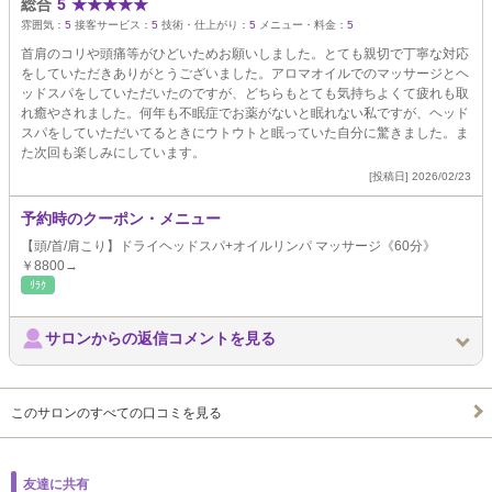
総合
5
★
★
★
★
★
雰囲気：
5
接客サービス：
5
技術・仕上がり：
5
メニュー・料金：
5
首肩のコリや頭痛等がひどいためお願いしました。とても親切で丁寧な対応
をしていただきありがとうございました。アロマオイルでのマッサージとヘ
ッドスパをしていただいたのですが、どちらもとても気持ちよくて疲れも取
れ癒やされました。何年も不眠症でお薬がないと眠れない私ですが、ヘッド
スパをしていただいてるときにウトウトと眠っていた自分に驚きました。ま
た次回も楽しみにしています。
[投稿日] 2026/02/23
予約時のクーポン・メニュー
【頭/首/肩こり】ドライヘッドスパ+オイルリンパ マッサージ《60分》
￥8800→
ﾘﾗｸ
サロンからの返信コメントを見る
このサロンのすべての口コミを見る
友達に共有