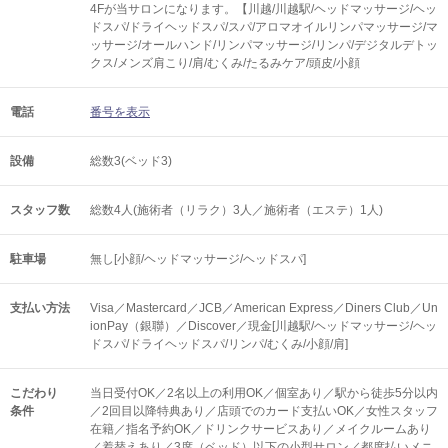
4Fが当サロンになります。【川越/川越駅/ヘッドマッサージ/ヘッ
ドスパ/ドライヘッドスパ/スパ/アロマオイルリンパマッサージ/マ
ッサージ/オールハンド/リンパマッサージ/リンパ/デジタルデトッ
クス/メンズ肩こり/肩/むくみ/たるみケア/頭皮/小顔
電話
番号を表示
設備
総数3(ベッド3)
スタッフ数
総数4人(施術者（リラク）3人／施術者（エステ）1人)
駐車場
無し[小顔/ヘッドマッサージ/ヘッドスパ]
支払い方法
Visa／Mastercard／JCB／American Express／Diners Club／Un
ionPay（銀聯）／Discover／現金[川越駅/ヘッドマッサージ/ヘッ
ドスパ/ドライヘッドスパ/リンパ/むくみ/小顔/肩]
こだわり
当日受付OK／2名以上の利用OK／個室あり／駅から徒歩5分以内
条件
／2回目以降特典あり／店頭でのカード支払いOK／女性スタッフ
在籍／指名予約OK／ドリンクサービスあり／メイクルームあり
／着替えあり／3席（ベッド）以下の小型サロン／都度払いメニ