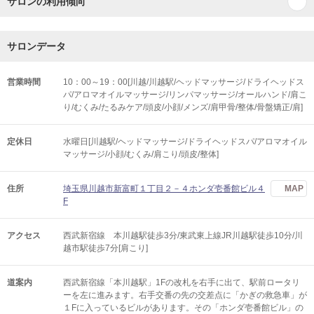
サロンの利用傾向
サロンデータ
営業時間
10：00～19：00[川越/川越駅/ヘッドマッサージ/ドライヘッドス
パ/アロマオイルマッサージ/リンパマッサージ/オールハンド/肩こ
り/むくみ/たるみケア/頭皮/小顔/メンズ/肩甲骨/整体/骨盤矯正/肩]
定休日
水曜日[川越駅/ヘッドマッサージ/ドライヘッドスパ/アロマオイル
マッサージ/小顔/むくみ/肩こり/頭皮/整体]
住所
埼玉県川越市新富町１丁目２－４ホンダ壱番館ビル４
MAP
F
アクセス
西武新宿線 本川越駅徒歩3分/東武東上線JR川越駅徒歩10分/川
越市駅徒歩7分[肩こり]
道案内
西武新宿線「本川越駅」1Fの改札を右手に出て、駅前ロータリ
ーを左に進みます。右手交番の先の交差点に「かぎの救急車」が
１Fに入っているビルがあります。その「ホンダ壱番館ビル」の