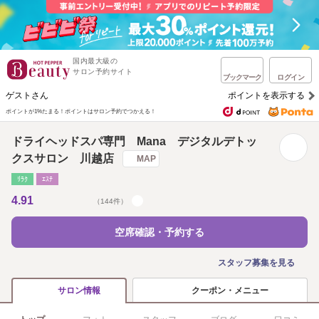
国内最大級の
サロン予約サイト
ブックマーク
ログイン
ゲストさん
ポイントを表示する
ポイントが1%たまる！
ポイントはサロン予約でつかえる！
ドライヘッドスパ専門 Mana デジタルデトッ
クスサロン 川越店
MAP
ﾘﾗｸ
ｴｽﾃ
4.91
（144件）
空席確認・予約する
スタッフ募集を見る
クーポン・メニュー
サロン情報