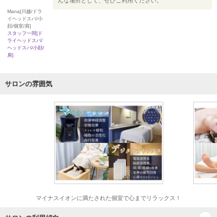
んな場所として、ぜひご利用ください。
Mana[川越/ドラ
イヘッドスパ/小
顔/個室/肩]
スタッフ一同[ド
ライヘッドスパ/
ヘッドスパ/小顔/
肩]
サロンの雰囲気
マイナスイオンに満たされた個室で心までリラックス！