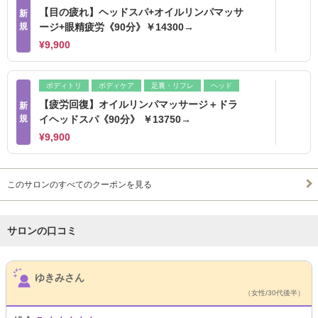
【目の疲れ】ヘッドスパ+オイルリンパマッサ
新
規
ージ+眼精疲労《90分》￥14300→
¥9,900
ボディトリ
ボディケア
足裏・リフレ
ヘッド
【疲労回復】オイルリンパマッサージ＋ドラ
新
規
イヘッドスパ《90分》 ￥13750→
¥9,900
このサロンのすべてのクーポンを見る
サロンの口コミ
サロンPick Up
ゆきみさん
（女性/30代後半）