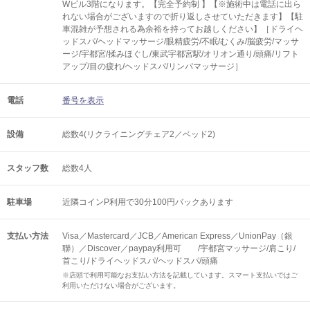
Wビル3階になります。【完全予約制 】【※施術中は電話に出ら
れない場合がございますので折り返しさせていただきます】【駐
車混雑が予想される為余裕を持ってお越しください】［ドライヘ
ッドスパ/ヘッドマッサージ/眼精疲労/不眠/むくみ/脳疲労/マッサ
ージ/宇都宮/揉みほぐし/東武宇都宮駅/オリオン通り/頭痛/リフト
アップ/目の疲れ/ヘッドスパ/リンパマッサージ］
電話
番号を表示
設備
総数4(リクライニングチェア2／ベッド2)
スタッフ数
総数4人
駐車場
近隣コインP利用で30分100円バックあります
支払い方法
Visa／Mastercard／JCB／American Express／UnionPay（銀
聯）／Discover／paypay利用可 /宇都宮マッサージ/肩こり/
首こり/ドライヘッドスパ/ヘッドスパ/頭痛
※店頭で利用可能なお支払い方法を記載しています。スマート支払いではご
利用いただけない場合がございます。