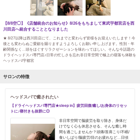
【8/8空◯】《店舗統合のお知らせ》8/26をもちまして東武宇都宮店を西
川田店へ統合することとなりました
★ 8/27以降は西川田店にて、これまでと変わらず皆様をお迎えいたします！今
後とも変わらぬご愛顧を賜りますようよろしくお願い申し上げます。性別・年
齢関係なく…頭をほぐすリラクゼーションを味わってほしい。そんな今話題の
ドライヘッドスパ専門店♪日常の忙しさを忘れ非日常空間で極上の寝落ち体験を
ヘッドスパ/宇都宮
サロンの特徴
ヘッドスパで癒されたい
【ドライヘッドスパ専門店★sleep in】疲労回復/癒し/お身体のリセッ
トに♪寝付きも抜群に◎
非日常空間で脳疲労を取り除き、身体だ
けでなく心も休息させる、そんな癒し時
間を過ごしませんか？頭痛/首肩こり/不眠/
食いしばり/脳疲労/目のお疲れなど…日頃