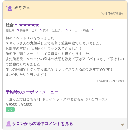
サロンPick Up
みきさん
（女性/40代/主婦）
総合
5
★
★
★
★
★
雰囲気：
5
接客サービス：
5
技術・仕上がり：
5
メニュー・料金：
5
初めてヘッドスパをやりました。
スタッフさんの力加減もとても良く施術中寝てしまいました。
お部屋の空間も心地良くリラックスできました！
施術後、頭もスッキリして首肩周りも軽くなりました。
また施術後、今の自分の身体の状態も教えて頂きアドバイスもして頂けるの
で勉強にもなりました。
少しの時間でもぐっすり眠れてリラックスできるのでおすすめです！
また伺いたいと思います！
[投稿日] 2026/08/01
予約時のクーポン・メニュー
【迷った方はこちら♪】ドライヘッドスパまどろみ《60分コース》
￥6500→￥5800
ﾘﾗｸ
サロンからの返信コメントを見る