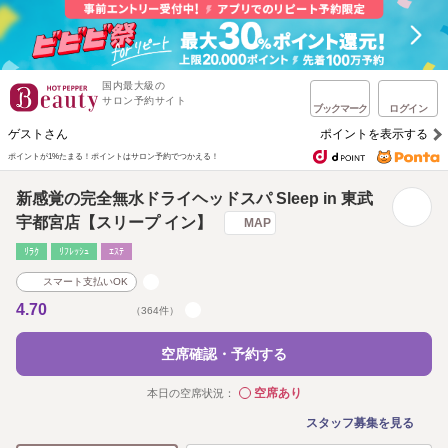
国内最大級の
サロン予約サイト
ブックマーク
ログイン
ゲストさん
ポイントを表示する
ポイントが1%たまる！
ポイントはサロン予約でつかえる！
新感覚の完全無水ドライヘッドスパ Sleep in 東武
宇都宮店【スリープ イン】
MAP
ﾘﾗｸ
ﾘﾌﾚｯｼｭ
ｴｽﾃ
スマート支払いOK
4.70
（364件）
空席確認・予約する
空席あり
本日の空席状況：
◯
スタッフ募集を見る