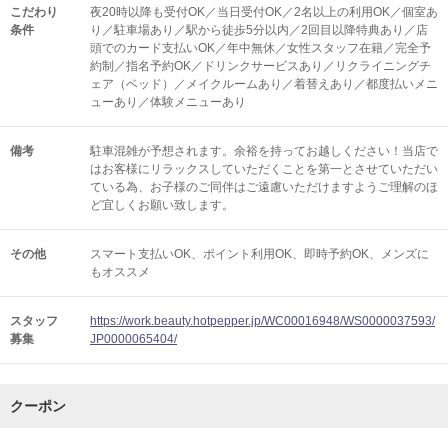
こだわり
夜20時以降も受付OK／当日受付OK／2名以上の利用OK／個室あ
条件
り／駐車場あり／駅から徒歩5分以内／2回目以降特典あり／店
頭でのカード支払いOK／年中無休／女性スタッフ在籍／完全予
約制／指名予約OK／ドリンクサービスあり／リクライニングチ
ェア（ベッド）／メイクルームあり／着替えあり／都度払いメニ
ューあり／体験メニューあり
備考
駐車混雑が予想されます。余裕を持ってお越しください！当店で
はお客様にリラックスしていただくことを第一とさせていただい
ている為、お子様のご同伴はご遠慮いただけますようご理解のほ
ど宜しくお願い致します。
その他
スマート支払いOK
ポイント利用OK
即時予約OK
メンズに
もオススメ
スタッフ
https://work.beauty.hotpepper.jp/WC00016948/WS0000037593/
募集
JP0000065404/
クーポン