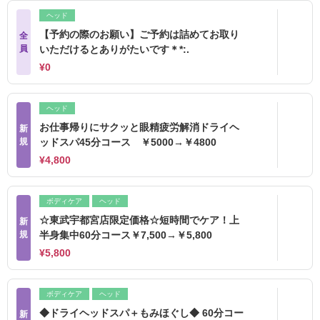
ヘッド
【予約の際のお願い】ご予約は詰めてお取り
全
員
いただけるとありがたいです＊*:.
¥0
ヘッド
お仕事帰りにサクッと眼精疲労解消ドライヘ
新
規
ッドスパ45分コース ￥5000→￥4800
¥4,800
ボディケア
ヘッド
☆東武宇都宮店限定価格☆短時間でケア！上
新
規
半身集中60分コース￥7,500→￥5,800
¥5,800
ボディケア
ヘッド
◆ドライヘッドスパ＋もみほぐし◆ 60分コー
新