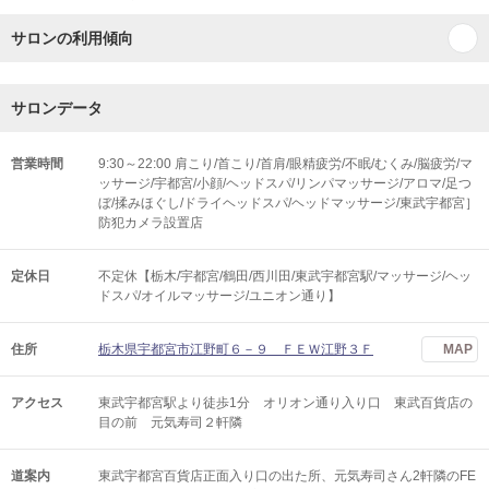
サロンの利用傾向
サロンデータ
営業時間
9:30～22:00 肩こり/首こり/首肩/眼精疲労/不眠/むくみ/脳疲労/マ
ッサージ/宇都宮/小顔/ヘッドスパ/リンパマッサージ/アロマ/足つ
ぼ/揉みほぐし/ドライヘッドスパ/ヘッドマッサージ/東武宇都宮］
防犯カメラ設置店
定休日
不定休【栃木/宇都宮/鶴田/西川田/東武宇都宮駅/マッサージ/ヘッ
ドスパ/オイルマッサージ/ユニオン通り】
住所
栃木県宇都宮市江野町６－９ ＦＥＷ江野３Ｆ
MAP
アクセス
東武宇都宮駅より徒歩1分 オリオン通り入り口 東武百貨店の
目の前 元気寿司２軒隣
道案内
東武宇都宮百貨店正面入り口の出た所、元気寿司さん2軒隣のFE