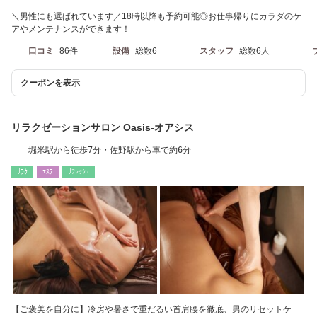
＼男性にも選ばれています／18時以降も予約可能◎お仕事帰りにカラダのケ
アやメンテナンスができます！
口コミ
86件
設備
総数6
スタッフ
総数6人
クーポンを表示
リラクゼーションサロン Oasis‐オアシス
堀米駅から徒歩7分・佐野駅から車で約6分
ﾘﾗｸ
ｴｽﾃ
ﾘﾌﾚｯｼｭ
【ご褒美を自分に】冷房や暑さで重だるい首肩腰を徹底、男のリセットケ