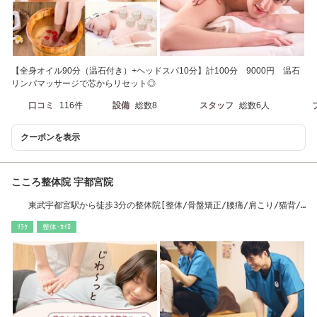
【全身オイル90分（温石付き）+ヘッドスパ10分】計100分 9000円 温石
リンパマッサージで芯からリセット◎
口コミ
116件
設備
総数8
スタッフ
総数6人
クーポンを表示
こころ整体院 宇都宮院
東武宇都宮駅から徒歩3分の整体院[整体/骨盤矯正/腰痛/肩こり/猫背/
頭痛/産後]
ﾘﾗｸ
整体･ｶｲﾛ