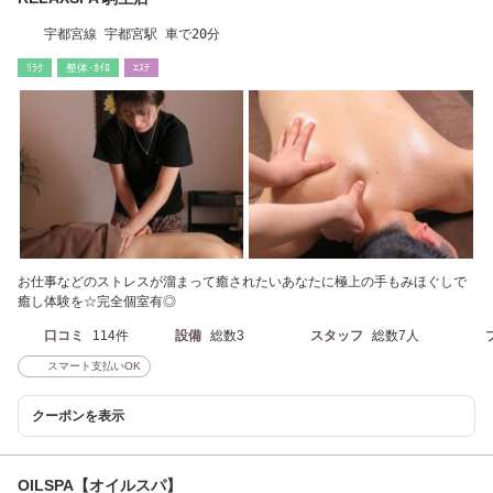
宇都宮線 宇都宮駅 車で20分
ﾘﾗｸ
整体･ｶｲﾛ
ｴｽﾃ
お仕事などのストレスが溜まって癒されたいあなたに極上の手もみほぐしで
癒し体験を☆完全個室有◎
口コミ
114件
設備
総数3
スタッフ
総数7人
スマート支払いOK
クーポンを表示
OILSPA【オイルスパ】