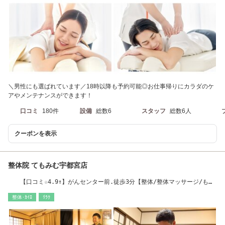
＼男性にも選ばれています／18時以降も予約可能◎お仕事帰りにカラダのケ
アやメンテナンスができます！
口コミ
180件
設備
総数6
スタッフ
総数6人
クーポンを表示
整体院 てもみむ宇都宮店
【口コミ☆4.9↑】がんセンター前.徒歩3分【整体/整体マッサージ/もみ
ほぐし/肩こり】
整体･ｶｲﾛ
ﾘﾗｸ