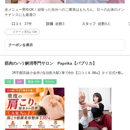
全メニュー男性OK！頑張った自分へのご褒美はもちろん、日々のお体のメン
テナンスにも最適◎
口コミ
37件
設備
総数3
スタッフ
総数5人
スマート支払いOK
クーポンを表示
筋肉のハリ解消専門サロン Paprika【パプリカ】
JR宇都宮線小金井/自治医大駅/車で6分【口コミ4.98★】タイ古式×整体
×ストレッチ
ﾘﾗｸ
ｴｽﾃ
整体･ｶｲﾛ
ﾘﾌﾚｯｼｭ