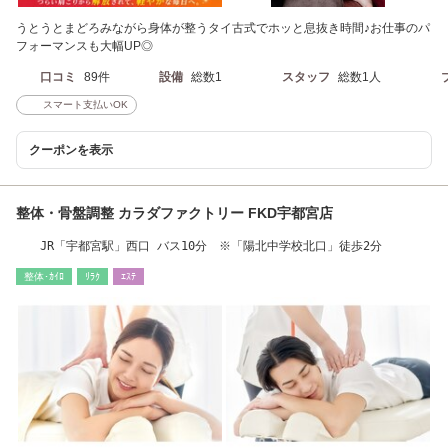
うとうとまどろみながら身体が整うタイ古式でホッと息抜き時間♪お仕事のパ
フォーマンスも大幅UP◎
口コミ
89件
設備
総数1
スタッフ
総数1人
スマート支払いOK
クーポンを表示
整体・骨盤調整 カラダファクトリー FKD宇都宮店
JR「宇都宮駅」西口 バス10分 ※「陽北中学校北口」徒歩2分
整体･ｶｲﾛ
ﾘﾗｸ
ｴｽﾃ