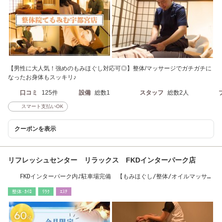
【男性に大人気！強めのもみほぐし対応可◎】整体/マッサージでガチガチに
なったお身体もスッキリ♪
口コミ
125件
設備
総数1
スタッフ
総数2人
スマート支払いOK
クーポンを表示
リフレッシュセンター リラックス FKDインターパーク店
FKDインターパーク内♪駐車場完備 【もみほぐし/整体/オイルマッサー
ジ】
整体･ｶｲﾛ
ﾘﾗｸ
ｴｽﾃ