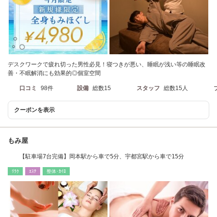
デスクワークで疲れ切った男性必見！寝つきが悪い、睡眠が浅い等の睡眠改
善・不眠解消にも効果的◎個室空間
口コミ
98件
設備
総数15
スタッフ
総数15人
クーポンを表示
もみ屋
【駐車場7台完備】岡本駅から車で5分、宇都宮駅から車で15分
ﾘﾗｸ
ｴｽﾃ
整体･ｶｲﾛ