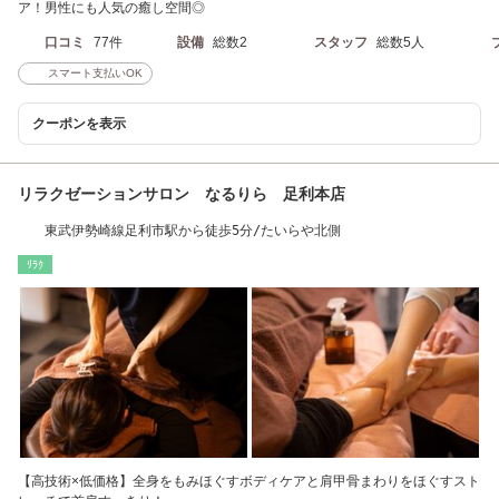
ア！男性にも人気の癒し空間◎
口コミ
77件
設備
総数2
スタッフ
総数5人
スマート支払いOK
クーポンを表示
リラクゼーションサロン なるりら 足利本店
東武伊勢崎線足利市駅から徒歩5分/たいらや北側
ﾘﾗｸ
【高技術×低価格】全身をもみほぐすボディケアと肩甲骨まわりをほぐすスト