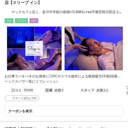
店【スリープ イン】
マックカフェ近く、姿川中学校の南側<7LOOKScreo宇都宮西川田店２階
>ドライヘッドスパ
ﾘﾗｸ
ﾘﾌﾚｯｼｭ
ｴｽﾃ
お仕事でバキバキのお身体に◎PCやスマホ操作による眼精疲労/不眠/頭痛…
ヘッドスパで一気にリフレッシュ♪
口コミ
559件
設備
総数3
スタッフ
総数3人
スマート支払いOK
クーポンを表示