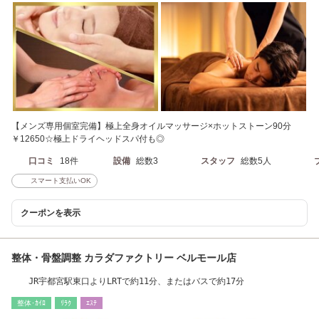
【メンズ専用個室完備】極上全身オイルマッサージ×ホットストーン90分
￥12650☆極上ドライヘッドスパ付も◎
口コミ
18件
設備
総数3
スタッフ
総数5人
スマート支払いOK
クーポンを表示
整体・骨盤調整 カラダファクトリー ベルモール店
JR宇都宮駅東口よりLRTで約11分、またはバスで約17分
整体･ｶｲﾛ
ﾘﾗｸ
ｴｽﾃ