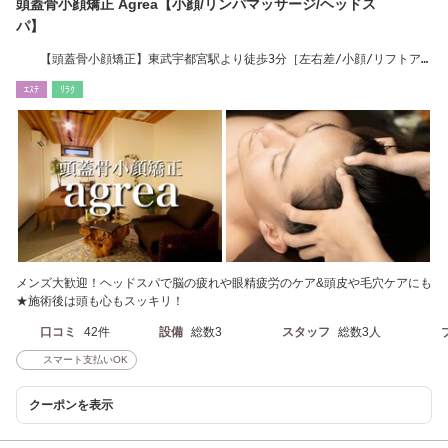
頭蓋骨小顔矯正 Agrea【小顔/リンパマッサージ/ヘッドス
パ】
【頭蓋骨小顔矯正】東武宇都宮駅より徒歩3分［左右差/小顔/リフトア
ップ/疲れ目改善］
ｴｽﾃ
ﾘﾗｸ
メンズ大歓迎！ヘッドスパで脳の疲れや眼精疲労のケア&頭皮や毛穴ケアにも
★施術後は頭も心もスッキリ！
口コミ
42件
設備
総数3
スタッフ
総数3人
スマート支払いOK
クーポンを表示