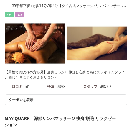
JR宇都宮駅:徒歩14分/車4分【タイ古式マッサージ/リンパマッサージオ
イルマッサージ】
ﾘﾗｸ
ｴｽﾃ
【男性でお疲れの方必見】全身しっかり伸ばし心身ともにスッキリ☆ツライ
と感じた時にすぐ通えるサロン♪
口コミ
5件
設備
総数3
スタッフ
総数3人
クーポンを表示
MAY QUARK 深部リンパマッサージ 痩身/脱毛 リラクゼー
ション