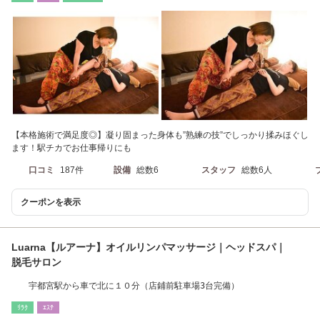
【本格施術で満足度◎】凝り固まった身体も”熟練の技”でしっかり揉みほぐし
ます！駅チカでお仕事帰りにも
口コミ
187件
設備
総数6
スタッフ
総数6人
クーポンを表示
Luarna【ルアーナ】オイルリンパマッサージ｜ヘッドスパ｜
脱毛サロン
宇都宮駅から車で北に１０分（店鋪前駐車場3台完備）
ﾘﾗｸ
ｴｽﾃ