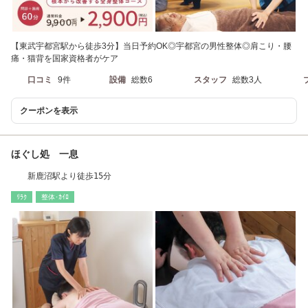
【東武宇都宮駅から徒歩3分】当日予約OK◎宇都宮の男性整体◎肩こり・腰
痛・猫背を国家資格者がケア
口コミ
9件
設備
総数6
スタッフ
総数3人
クーポンを表示
ほぐし処 一息
新鹿沼駅より徒歩15分
ﾘﾗｸ
整体･ｶｲﾛ