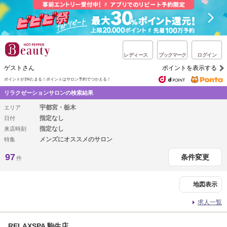
レディース
ブックマーク
ログイン
ゲストさん
ポイントを表示する
ポイントが1%たまる！
ポイントはサロン予約でつかえる！
リラクゼーションサロンの検索結果
宇都宮・栃木
エリア
指定なし
日付
指定なし
来店時刻
メンズにオススメのサロン
特集
97
条件変更
件
地図表示
求人一覧
RELAXSPA 駒生店