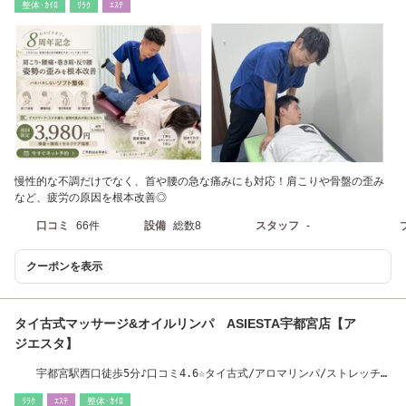
整体･ｶｲﾛ
ﾘﾗｸ
ｴｽﾃ
慢性的な不調だけでなく、首や腰の急な痛みにも対応！肩こりや骨盤の歪み
など、疲労の原因を根本改善◎
口コミ
66件
設備
総数8
スタッフ
-
クーポンを表示
タイ古式マッサージ&オイルリンパ ASIESTA宇都宮店【ア
ジエスタ】
宇都宮駅西口徒歩5分♪口コミ4.6☆タイ古式/アロマリンパ/ストレッチ/
整体/ヘッドスパ
ﾘﾗｸ
ｴｽﾃ
整体･ｶｲﾛ