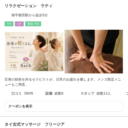
リラクゼーション ラティ
南宇都宮駅から徒歩5分
ﾘﾗｸ
ｴｽﾃ
整体･ｶｲﾛ
圧巻の技術を誇るセラピストが、日常のお疲れを癒します。メンズ限定メニ
ューもご用意。
口コミ
390件
設備
総数8
スタッフ
総数13人
クーポンを表示
タイ古式マッサージ フリージア