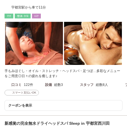
宇都宮駅から車で11分
ﾘﾗｸ
整体･ｶｲﾛ
ｴｽﾃ
手もみほぐし・オイル・ストレッチ・ヘッドスパ・足つぼ…多彩なメニュー
をご用意◎日々の疲れを癒します♪
口コミ
122件
設備
総数3
スタッフ
総数8人
スマート支払いOK
クーポンを表示
新感覚の完全無水ドライヘッドスパ Sleep in 宇都宮西川田