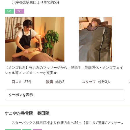
JR宇都宮駅東口より車で約5分
ﾘﾗｸ
ｴｽﾃ
【メンズ歓迎】強もみのマッサージから、髭脱毛・筋肉強化・メンズフェイ
シャル等メンズメニューが充実★
口コミ
37件
設備
総数3
スタッフ
総数3人
クーポンを表示
すこやか整骨院 鶴田院
スターバックス鶴田店様より作新方向へ50ｍ【肩こり/腰痛/マッサー
ジ/整体/骨盤矯正】