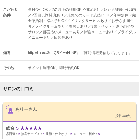
こだわり
当日受付OK／2名以上の利用OK／個室あり／駅から徒歩5分以内
条件
／2回目以降特典あり／店頭でのカード支払いOK／年中無休／完
全予約制／指名予約OK／ドリンクサービスあり／お子さま同伴
可／メイクルームあり／着替えあり／3席（ベッド）以下の小型
サロン／都度払いメニューあり／体験メニューあり／ブライダル
メニューあり／回数券あり
備考
http://lin.ee/3ddQRMM◆LNEにて随時情報発信しております。
その他
ポイント利用OK
即時予約OK
サロンの口コミ
サロンPick Up
ありーさん
（女性/40代）
総合
5
★
★
★
★
★
雰囲気：
5
接客サービス：
5
技術・仕上がり：
5
メニュー・料金：
5