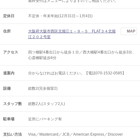
最終受付はメニューによりますのでご相談ください。
定休日
不定休・年末年始(12月31日～1月4日)
住所
大阪府大阪市西区北堀江１－９－５ FLAT３４北堀
MAP
江２０２号室
アクセス
四ツ橋駅4番出口から徒歩１分／西大橋駅4番出口から徒歩3分、
心斎橋駅徒歩6分
道案内
分からなければお電話ください。【電話070-1532-0585】
設備
総数2(完全個室2)
スタッフ数
総数2人(スタッフ2人)
駐車場
近所にパーキング有
支払い方法
Visa／Mastercard／JCB／American Express／Discover