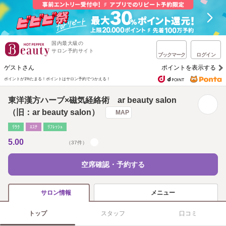
国内最大級の
サロン予約サイト
ブックマーク
ログイン
ゲストさん
ポイントを表示する
ポイントが1%たまる！
ポイントはサロン予約でつかえる！
東洋漢方ハーブ×磁気経絡術 ar beauty salon
（旧：ar beauty salon）
MAP
ﾘﾗｸ
ｴｽﾃ
ﾘﾌﾚｯｼｭ
5.00
（37件）
空席確認・予約する
メニュー
サロン情報
トップ
スタッフ
口コミ