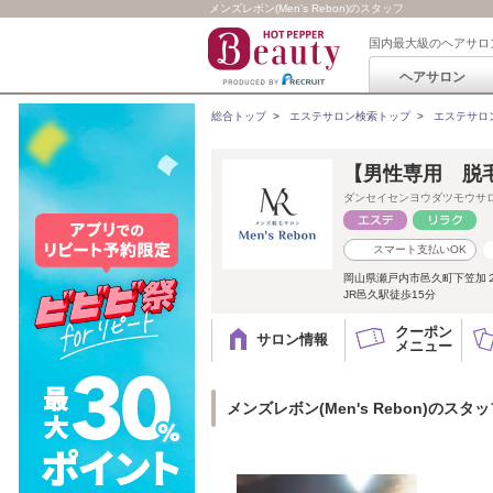
メンズレボン(Men's Rebon)のスタッフ
国内最大級のヘアサロ
ヘアサロン
総合トップ
>
エステサロン検索トップ
>
エステサロ
【男性専用 脱毛サ
ダンセイセンヨウダツモウサ
スマート支払いOK
岡山県瀬戸内市邑久町下笠加
JR邑久駅徒歩15分
クーポン
サロン情報
メニュー
メンズレボン(Men's Rebon)のスタ