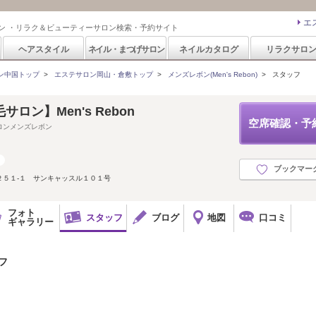
エ
ン ・リラク＆ビューティーサロン検索・予約サイト
ヘアスタイル
ネイル・まつげサロン
ネイルカタログ
リラクサロ
ン中国トップ
>
エステサロン岡山・倉敷トップ
>
メンズレボン(Men's Rebon)
>
スタッフ
ロン】Men's Rebon
空席確認・予
ロンメンズレボン
ブックマー
２５１-１ サンキャッスル１０１号
フォト
スタッフ
ブログ
地図
口コミ
ギャラリー
ッフ