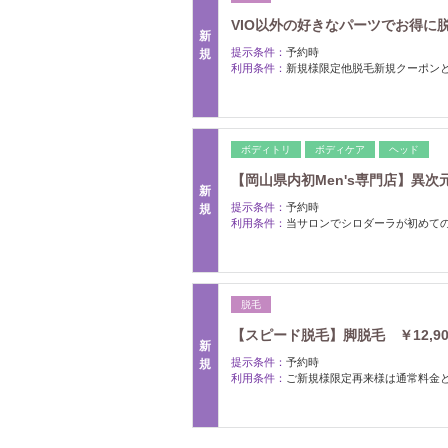
VIO以外の好きなパーツでお得に脱毛体
新
提示条件：
予約時
規
利用条件：
新規様限定他脱毛新規クーポン
ボディトリ
ボディケア
ヘッド
【岡山県内初Men's専門店】異次元ヘ
新
提示条件：
予約時
規
利用条件：
当サロンでシロダーラが初めて
脱毛
【スピード脱毛】脚脱毛 ￥12,900
新
提示条件：
予約時
規
利用条件：
ご新規様限定再来様は通常料金