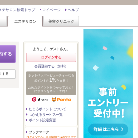
ステサロン検索トップ
マイページ
ヘルプ
ン
エステサロン
美容クリニック
ようこそ、ゲストさん。
約する
ログインする
会員登録する（無料）
クする
ホットペッパービューティーなら
1%
ポイントが
たまる！
ためたポイントをつかっておとく
にサロンをネット予約！
たまるポイントについて
つかえるサービス一覧
ポイント設定変更
ブックマーク
ログインすると会員情報に保存できます