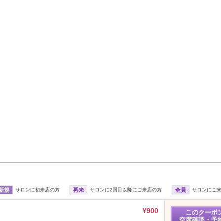
新規
サロンに初来店の方
再来
サロンに2回目以降にご来店の方
全員
サロンにご
¥900
このクーポ
空席確認・予