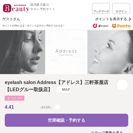
国内最大級の
サロン予約サイト
ブックマーク
ログイン
ゲストさん
ポイントを表示する
ポイントが1%たまる！
ポイントはサロン予約でつかえる！
eyelash salon Address【アドレス】三軒茶屋店
【LEDグルー取扱店】
MAP
まつげ･ﾒｲｸ
4.41
（613件）
空席確認・予約する