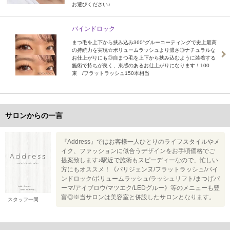
お選びください♪
バインドロック
まつ毛を上下から挟み込み360°グルーコーティングで史上最高
の持続力を実現☆ボリュームラッシュより濃さ◎ナチュラルな
お仕上がりにも◎自まつ毛を上下から挟み込むように装着する
施術で持ちが良く、束感のあるお仕上がりになります！100
束 /フラットラッシュ150本相当
サロンからの一言
『Address』ではお客様一人ひとりのライフスタイルやメ
イク、ファッションに似合うデザインをお手頃価格でご
提案致します♪駅近で施術もスピーディーなので、忙しい
方にもオススメ！《パリジェンヌ/フラットラッシュ/バイ
ンドロック/ボリュームラッシュ/ラッシュリフト/まつげパ
ーマ/アイブロウ/マツエク/LEDグルー》等のメニューも豊
富◎※当サロンは美容室と併設したサロンとなります。
スタッフ一同