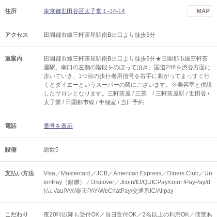
住所
東京都世田谷区太子堂１-14-14
MAP
アクセス
田園都市線三軒茶屋駅南B出口より徒歩3分
道案内
田園都市線三軒茶屋駅南B出口より徒歩3分★田園都市線三軒茶
屋駅、南口の左側の階段をのぼって頂き、国道246を渋谷方面に
歩いていき、1つ目の歩行者用信号を右手に曲がってまっすぐ行
くとダイエーというスーパーの隣にございます。※美容室と併設
したサロンとなります。三軒茶屋 / 三茶 / 三軒茶屋駅 / 世田谷 /
太子堂 / 田園都市線 / 半個室 / 当日予約
電話
番号を表示
設備
総数5
支払い方法
Visa／Mastercard／JCB／American Express／Diners Club／Un
ionPay（銀聯）／Discover／Jcoin/ID/QUICPay/coin+/PayPay/d
払い/auPAY/楽天PAY/WeChatPay/交通系IC/Alipay
こだわり
夜20時以降も受付OK／当日受付OK／2名以上の利用OK／個室あ