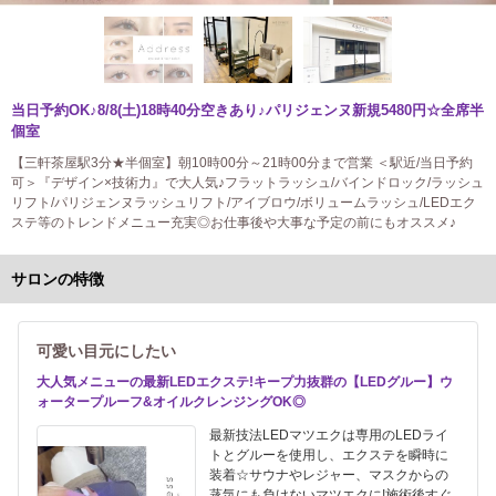
当日予約OK♪8/8(土)18時40分空きあり♪パリジェンヌ新規5480円☆全席半
個室
【三軒茶屋駅3分★半個室】朝10時00分～21時00分まで営業 ＜駅近/当日予約
可＞『デザイン×技術力』で大人気♪フラットラッシュ/バインドロック/ラッシュ
リフト/パリジェンヌラッシュリフト/アイブロウ/ボリュームラッシュ/LEDエク
ステ等のトレンドメニュー充実◎お仕事後や大事な予定の前にもオススメ♪
サロンの特徴
可愛い目元にしたい
大人気メニューの最新LEDエクステ!キープ力抜群の【LEDグルー】ウ
ォータープルーフ&オイルクレンジングOK◎
最新技法LEDマツエクは専用のLEDライ
トとグルーを使用し、エクステを瞬時に
装着☆サウナやレジャー、マスクからの
蒸気にも負けないマツエクに!施術後すぐ