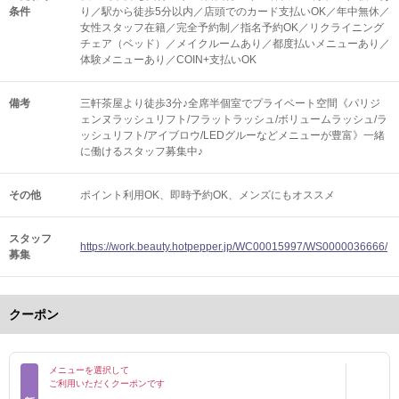
条件
り／駅から徒歩5分以内／店頭でのカード支払いOK／年中無休／
女性スタッフ在籍／完全予約制／指名予約OK／リクライニング
チェア（ベッド）／メイクルームあり／都度払いメニューあり／
体験メニューあり／COIN+支払いOK
備考
三軒茶屋より徒歩3分♪全席半個室でプライベート空間《パリジ
ェンヌラッシュリフト/フラットラッシュ/ボリュームラッシュ/ラ
ッシュリフト/アイブロウ/LEDグルーなどメニューが豊富》一緒
に働けるスタッフ募集中♪
その他
ポイント利用OK
即時予約OK
メンズにもオススメ
スタッフ
https://work.beauty.hotpepper.jp/WC00015997/WS0000036666/
募集
クーポン
メニューを選択して
ご利用いただくクーポンです