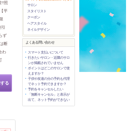
!!照
サロン
【平
スタイリスト
クーポン
限
ヘアスタイル
割引
ネイルデザイン
らず
よくある問い合わせ
又は断
合わ
スマート支払いについて
行きたいサロン・近隣のサロ
可
ンが掲載されていません
ポイントはどこのサロンで使
えますか？
子供や友達の分の予約も代理
約する
でネット予約できますか？
予約をキャンセルしたい
「無断キャンセル」と表示が
出て、ネット予約ができない