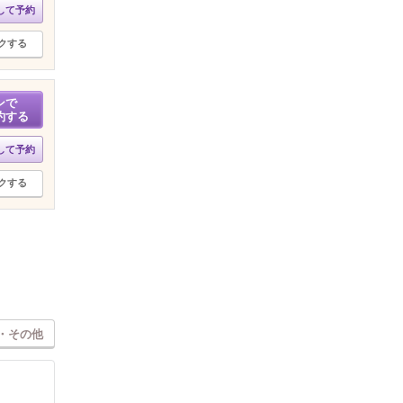
して予約
クする
ンで
約する
して予約
クする
・その他