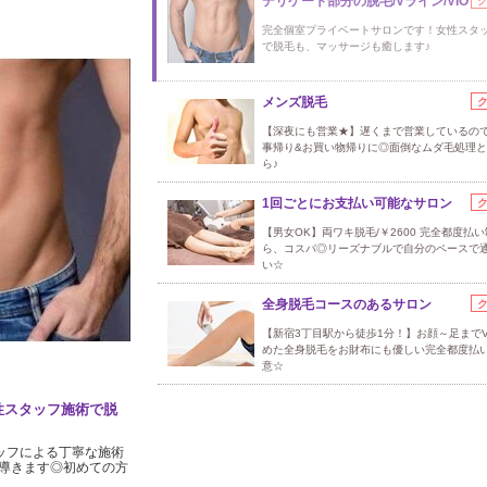
デリケート部分の脱毛/Vライン/VIO
完全個室プライベートサロンです！女性スタ
で脱毛も、マッサージも癒します♪
メンズ脱毛
【深夜にも営業★】遅くまで営業しているの
事帰り&お買い物帰りに◎面倒なムダ毛処理
ら♪
1回ごとにお支払い可能なサロン
【男女OK】両ワキ脱毛/￥2600 完全都度払
ら、コスパ◎リーズナブルで自分のペースで
い☆
全身脱毛コースのあるサロン
【新宿3丁目駅から徒歩1分！】お顔～足までV
めた全身脱毛をお財布にも優しい完全都度払
意☆
性スタッフ施術で脱
ッフによる丁寧な施術
導きます◎初めての方