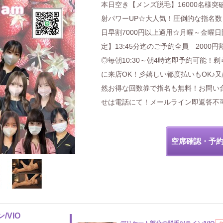
本日空き【メンズ脱毛】16000名様突破
射パワーUP☆大人気！圧倒的な指名数
日早割7000円以上適用☆月曜～金曜日
定】13:45分迄のご予約全員 2000円
◎毎朝10:30～朝4時迄即予約可能！剃
に来店OK！彡嬉しい都度払いもOK♪
然お得な回数券で指名も無料！お問い
せは電話にて！メールライン即返答不
空席確認・予
/VIO