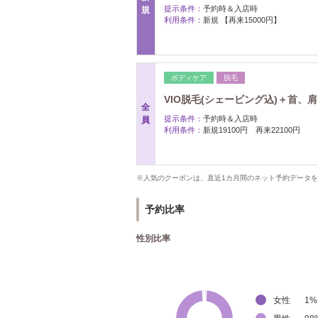
提示条件：
予約時＆入店時
規
利用条件：
新規 【再来15000円】
ボディケア
脱毛
VIO脱毛(シェービング込)＋首
全
提示条件：
予約時＆入店時
員
利用条件：
新規19100円 再来22100円
※人気のクーポンは、直近1カ月間のネット予約データ
予約比率
性別比率
女性
1
%