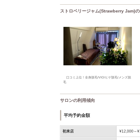
ストロベリージャム(Strawberry Ja
口コミ上位！全身脱毛/VIO/ヒゲ脱毛/メンズ脱
毛
サロンの利用傾向
平均予約金額
初来店
¥12,000～¥