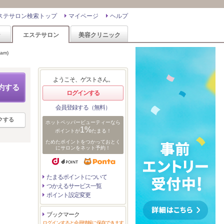
ステサロン検索トップ
マイページ
ヘルプ
ン
エステサロン
美容クリニック
am)
ようこそ、ゲストさん。
約する
ログインする
会員登録する（無料）
クする
ホットペッパービューティーなら
1%
ポイントが
たまる！
ためたポイントをつかっておとく
にサロンをネット予約！
たまるポイントについて
つかえるサービス一覧
ポイント設定変更
ブックマーク
ログインすると会員情報に保存できます