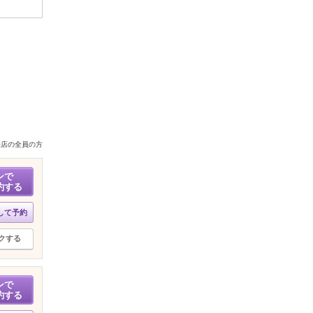
来店の全員の方
ンで
約する
して予約
クする
ンで
約する