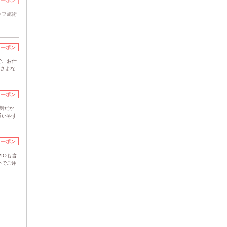
クーポン
ッフ施術
クーポン
で、お仕
とさよな
クーポン
い制だか
通いやす
クーポン
IOも含
いでご用