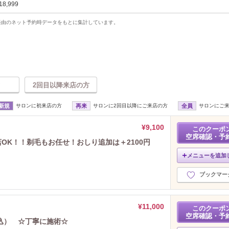
18,999
uty経由のネット予約時データをもとに集計しています。
2回目以降来店の方
新規
サロンに初来店の方
再来
サロンに2回目以降にご来店の方
全員
サロンにご
¥9,100
このクーポ
空席確認・予
店OK！！剃毛もお任せ！おしり追加は＋2100円
メニューを追加
ブックマー
¥11,000
このクーポ
空席確認・予
込） ☆丁寧に施術☆