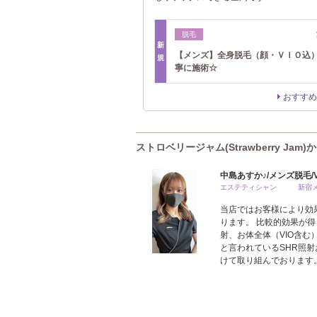
脱毛
新
【メンズ】全身脱毛（顔・ＶＩＯ込
規
寧に施術☆
おすすめ
ストロベリージャム(Strawberry Jam
中島あすか♪/メンズ脱毛/
エステティシャン 新宿メン
当店ではお客様により効果
ります。 比較的効果が得
射、お体全体（VIO含
と言われているSHR照射
けて取り組んでおります