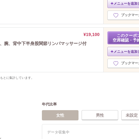
メニューを追加
ブックマー
¥19,100
このクーポ
空席確認・予
、肩、腕、背中下半身股関節リンパマッサージ付
メニューを追加
ブックマー
をもとに集計しています。
年代比率
女性
男性
未設定
データ収集中