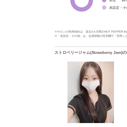
男性
98
未設定・そ
※サロンの利用傾向は、直近3カ月間のHOT PEPPER 
※「未設定・その他」は、会員情報の性別欄で「回答し
ストロベリージャム(Strawberry Jam)