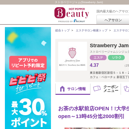
ストロベリージャム(Strawberry Jam)
国内最大級のヘアサロ
ヘアサロン
総合トップ
>
エステサロン検索トップ
>
エステサロ
Strawberry J
ストロベリージャムシンジュ
4.37
（2
東京都新宿区新宿５－１８－
カフェ・ベローチェ 新宿五丁
クーポン
サロン情報
メニュー
お茶の水駅前店OPEN！!大
open～13時45分迄2000割引