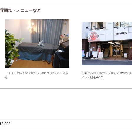
m)の雰囲気・メニューなど
口コミ上位！全身脱毛/VIO/ヒゲ脱毛/メンズ脱
商業ビルの６階カップル対応♪#全身脱
毛
メンズ脱毛#VIO
12,999