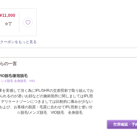
¥11,000
） ☆丁
クーポンをもっと見る
)からの一言
VIO脱毛/新宿脱毛
ズ脱毛 全身脱毛 VIO
を実感して頂く為にIPL/SHRの交差照射で取り組んでお
られるのが遅いお顔などの施術箇所に関しましてはIPL照
む）デリケートゾーンにつきましては比較的に痛みが少ない
および、お客様の肌質・毛質に合わせてIPL照射と使い分
。 ☆脱毛/メンズ脱毛 VIO脱毛 全身脱毛
空席確認・予