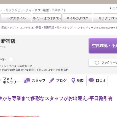
エ
ン ・リラク＆ビューティーサロン検索・予約サイト
ヘアスタイル
ネイル・まつげサロン
ネイルカタログ
リラクサロ
ン関東トップ
>
エステサロン新宿・高田馬場・代々木トップ
>
ストロベリージャム(Strawberry J
am 新宿店
空席確認・予
クテン
59件）
ブックマー
２０ルックハイツ新宿６０２
目店隣☆JR新宿駅９分★新宿三丁目E1出口すぐ☆東新宿駅
フォト
スタッフ
ブログ
地図
口コミ
ギャラリー
学生から専業まで多彩なスタッフがお出迎え♪平日割引有