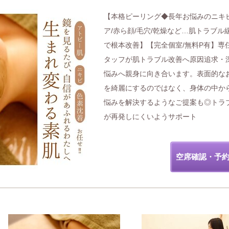
【本格ピーリング◆長年お悩みのニキ
ア/赤ら顔/毛穴/乾燥など…肌トラブル
で根本改善】【完全個室/無料P有】専
タッフが肌トラブル改善へ原因追求・
悩みへ親身に向き合います。表面的な
を綺麗にするのではなく、身体の中か
悩みを解決するようなご提案も◎トラ
が再発しにくいようサポート
空席確認・予