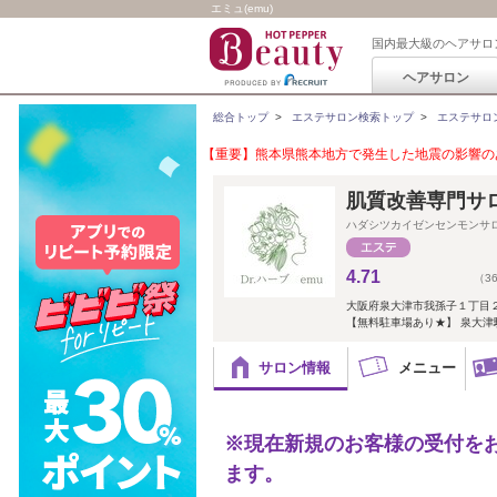
エミュ(emu)
国内最大級のヘアサロ
ヘアサロン
総合トップ
>
エステサロン検索トップ
>
エステサロ
【重要】熊本県熊本地方で発生した地震の影響のあ
肌質改善専門サ
ハダシツカイゼンセンモンサ
4.71
（3
大阪府泉大津市我孫子１丁目
【無料駐車場あり★】 泉大津駅
サロン情報
メニュー
※現在新規のお客様の受付を
ます。