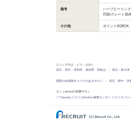
備考
ハーブピーリング/
凹肌/クレート肌/
その他
ポイント利用OK
口コミ平均点：
4.71
（36件）
高石・府中・岸和田・泉佐野・和歌山
高石・泉大津
関西の短期集中コースのあるサロン
高石・府中・岸
エミュ(emu)の近隣サロン
ソワ(sowa)
|
トロイカ(troika)
|
健康センター トロイカ
|
クレヴ