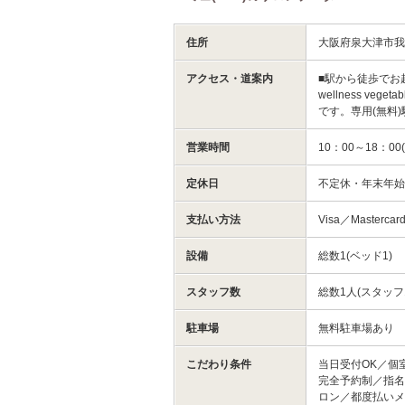
住所
大阪府泉大津市
アクセス・道案内
■駅から徒歩でお
wellness 
です。専用(無料
営業時間
10：00～18：
定休日
不定休・年末年始（
支払い方法
Visa／Mastercar
設備
総数1(ベッド1)
スタッフ数
総数1人(スタッフ
駐車場
無料駐車場あり
こだわり条件
当日受付OK／個
完全予約制／指名
ロン／都度払い