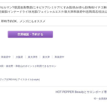
セルマン?/肌質改善/艶肌/ニキビケア/シミケア/くすみ肌/赤み/赤ら顔/角栓/イチゴ鼻/
乾燥肌/インナードライ/水光肌/フェイシャルエステ/泉大津/和泉府中/忠岡/高石/信太
、即時予約OK、メンズにもオススメ
空席確認・予約する
・和泉府中
大阪府
泉大津市
泉大津
和泉府中
和田・泉佐野・和歌山のポイントが利用できるサロン
ィア(CREVIA)
|
アイスタイル(i-style)
HOT PEPPER Beautyとサロンボー
ID・会員規