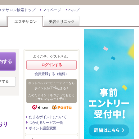
ステサロン検索トップ
マイページ
ヘルプ
ン
エステサロン
美容クリニック
ようこそ、ゲストさん。
約する
ログインする
会員登録する（無料）
クする
ホットペッパービューティーなら
1%
ポイントが
たまる！
ためたポイントをつかっておとく
にサロンをネット予約！
たまるポイントについて
つかえるサービス一覧
おり
ポイント設定変更