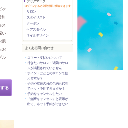
ブックマーク
ログインすると会員情報に保存できます
ビケ
サロン
緩和
スタイリスト
クーポン
任ス
ヘアスタイル
深い
ネイルデザイン
お肌
よくある問い合わせ
らお
ブル
スマート支払いについて
行きたいサロン・近隣のサロ
ンが掲載されていません
ポイントはどこのサロンで使
えますか？
子供や友達の分の予約も代理
約する
でネット予約できますか？
予約をキャンセルしたい
「無断キャンセル」と表示が
出て、ネット予約ができない