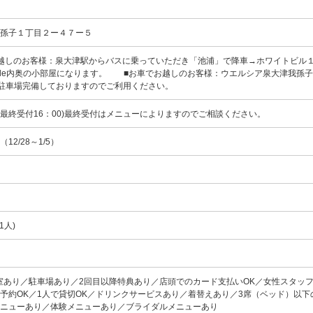
我孫子１丁目２ー４７ー５
越しのお客様：泉大津駅からバスに乗っていただき「池浦」で降車→ホワイトビル
vegetable内奥の小部屋になります。 ■お車でお越しのお客様：ウエルシア泉大津我孫
)駐車場完備しておりますのでご利用ください。
00(最終受付16：00)最終受付はメニューによりますのでご相談ください。
12/28～1/5）
d
1人)
室あり／駐車場あり／2回目以降特典あり／店頭でのカード支払いOK／女性スタッ
予約OK／1人で貸切OK／ドリンクサービスあり／着替えあり／3席（ベッド）以下
メニューあり／体験メニューあり／ブライダルメニューあり