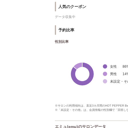
人気のクーポン
データ収集中
予約比率
性別比率
女性
86
男性
14
未設定・そ
※サロンの利用傾向は、直近3カ月間のHOT PEPPER 
※「未設定・その他」は、会員情報の性別欄で「回答し
エミュ(emu)のサロンデータ