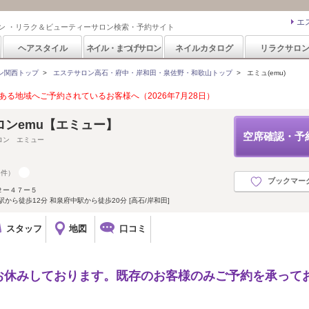
エ
ン ・リラク＆ビューティーサロン検索・予約サイト
ヘアスタイル
ネイル・まつげサロン
ネイルカタログ
リラクサロ
ン関西トップ
>
エステサロン高石・府中・岸和田・泉佐野・和歌山トップ
>
エミュ(emu)
る地域へご予約されているお客様へ（2026年7月28日）
ロンemu【エミュー】
空席確認・予
ロン エミュー
6件）
ブックマー
２ー４７ー５
から徒歩12分 和泉府中駅から徒歩20分 [高石/岸和田]
スタッフ
地図
口コミ
お休みしております。既存のお客様のみご予約を承って