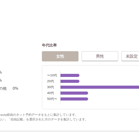
年代比率
女性
男性
未設定
%
〜10代
%
20代
30代
の他
0
%
40代
50代〜
Beauty経由のネット予約データをもとに集計しています。
ない」「自由記載」を選択された方のデータを集計しています。